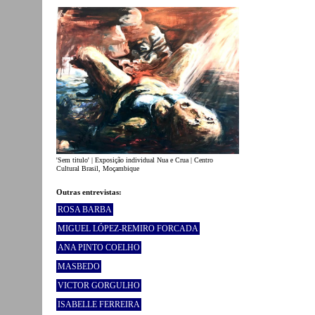
'Sem titulo' | Exposição individual Nua e Crua | Centro
Cultural Brasil, Moçambique
Outras entrevistas:
ROSA BARBA
MIGUEL LÓPEZ-REMIRO FORCADA
ANA PINTO COELHO
MASBEDO
VICTOR GORGULHO
ISABELLE FERREIRA