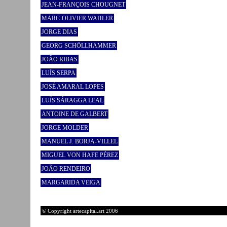
JEAN-FRANÇOIS CHOUGNET
MARC-OLIVIER WAHLER
JORGE DIAS
GEORG SCHÖLLHAMMER
JOÃO RIBAS
LUÍS SERPA
JOSÉ AMARAL LOPES
LUÍS SÁRAGGA LEAL
ANTOINE DE GALBERT
JORGE MOLDER
MANUEL J. BORJA-VILLEL
MIGUEL VON HAFE PÉREZ
JOÃO RENDEIRO
MARGARIDA VEIGA
© Copyright artecapital.art 2006