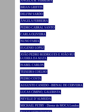
ÂNGELA M. FERREIRA
BRIAN GRIFFIN
DELFIM SARDO
ÂNGELA FERREIRA
PEDRO CABRAL SANTO
CARLA OLIVEIRA
NUNO FARIA
EUGENIO LOPEZ
JOÃO PEDRO RODRIGUES E JOÃO RUI
GUERRA DA MATA
ISABEL CARLOS
TEIXEIRA COELHO
PEDRO COSTA
AUGUSTO CANEDO - BIENAL DE CERVEIRA
LUCAS CIMINO, GALERISTA
NEVILLE D’ALMEIDA
MICHAEL PETRY - Diretor do MOCA London