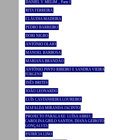
DANIEL V. MELIM _ Parte I
RITA FERREIRA
CLÁUDIA MADEIRA
PEDRO BARREIRO
DORI NIGRO
ANTÓNIO OLAIO
MANOEL BARBOSA
MARIANA BRANDÃO
ANTÓNIO PINTO RIBEIRO E SANDRA VIEIRA
JÜRGENS
INÊS BRITES
JOÃO LEONARDO
LUÍS CASTANHEIRA LOUREIRO
MAFALDA MIRANDA JACINTO
PROJECTO PARALAXE: LUÍSA ABREU,
CAROLINA GRILO SANTOS, DIANA GEIROTO
GONÇALVES
PATRÍCIA LINO