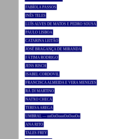
FABÍOLA PASSOS
INÊS TELES
LUÍS ALVES DE MATOS E PEDRO SOUSA
PAULO LISBOA
CATARINA LEITÃO
JOSÉ BRAGANÇA DE MIRANDA
FÁTIMA RODRIGO
JENS RISCH
ISABEL CORDOVIL
FRANCISCA ALMEIDA E VERA MENEZES
RÄ DI MARTINO
NATXO CHECA
TERESA AREGA
UMBRAL — ooOoOoooOoOooOo
ANA RITO
TALES FREY