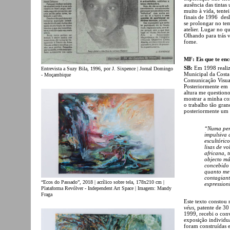
ausência das tintas
muito à vida, tent
finais de 1996 des
se prolongar no te
atelier. Lugar no q
Olhando para trás v
fome.
MF: Eis que te enc
SB:
Em 1998 realiz
Entrevista a Suzy Bila, 1996, por J. Sixpence | Jornal Domingo
Municipal da Costa
- Moçambique
Comunicação Visual
Posteriormente em 
altura me questiono
mostrar a minha co
o trabalho tão gra
posteriormente um t
“Numa pers
impulsiva 
escultórico
lisas de v
africana, 
objecto má
concebido 
quanto me 
contagiant
“Ecos do Passado”, 2018 | acrílico sobre tela, 178x210 cm |
expression
Plataforma Revólver - Independent Art Space | Imagem: Mandy
Fraga
Este texto constou
véus,
patente de 30
1999, recebi o con
exposição individua
foram construídas 