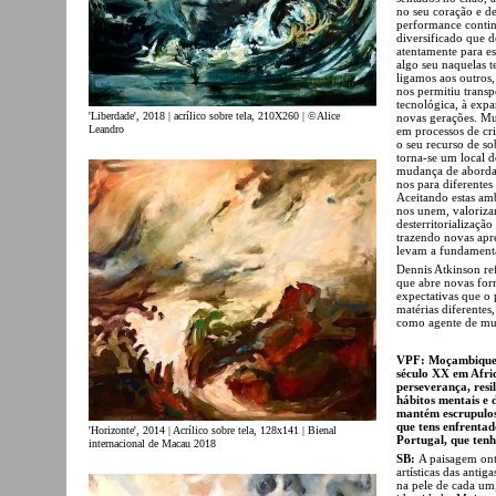
no seu coração e d
performance contin
diversificado que 
atentamente para e
algo seu naquelas 
ligamos aos outros
nos permitiu trans
tecnológica, à exp
'Liberdade', 2018 | acrílico sobre tela, 210X260 | ©Alice
novas gerações. Mu
Leandro
em processos de cr
o seu recurso de sob
torna-se um local d
mudança de abordag
nos para diferente
Aceitando estas am
nos unem, valoriza
desterritorializaçã
trazendo novas apr
levam a fundamentar
Dennis Atkinson re
que abre novas form
expectativas que o 
matérias diferentes
como agente de mud
VPF: Moçambique t
século XX em Afric
perseverança, resi
hábitos mentais e 
mantém escrupulos
que tens enfrentad
'Horizonte', 2014 | Acrílico sobre tela, 128x141 | Bienal
Portugal, que ten
internacional de Macau 2018
SB:
A paisagem ont
artísticas das anti
na pele de cada um