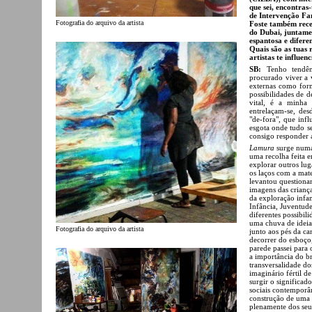
que sei, encontra
de Intervenção Fa
Fotografia do arquivo da artista
Foste também rece
do Dubai, juntame
espantosa e difere
Quais são as tuas
artistas te influe
SB:
Tenho tendênc
procurado viver a v
externas como for
possibilidades de 
vital, é a minha
entrelaçam-se, de
"de-fora", que inf
esgota onde tudo s
consigo responder 
Lamura
surge numa 
uma recolha feita 
explorar outros lug
os laços com a mat
levantou questiona
imagens das crianç
da exploração infan
Infância, Juventude
diferentes possibil
uma chuva de ideia
Fotografia do arquivo da artista
junto aos pés da c
decorrer do esboço
parede passei para 
a importância do br
transversalidade d
imaginário fértil d
surgir o significad
sociais contemporâ
construção de uma 
plenamente dos seus