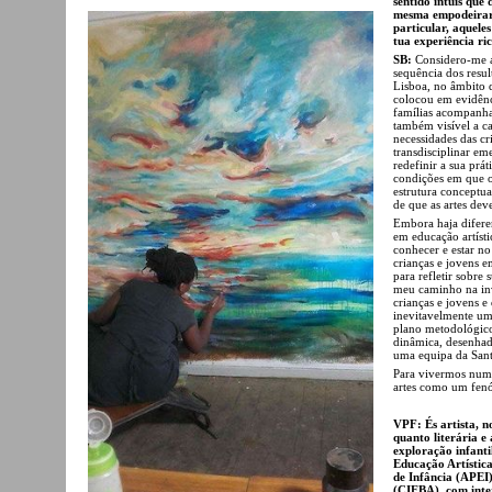
sentido intuis que
mesma empodeirar 
particular, aquele
tua experiência ri
SB:
Considero-me ar
sequência dos resul
Lisboa, no âmbito 
colocou em evidên
famílias acompanha
também visível a ca
necessidades das c
transdisciplinar em
redefinir a sua prát
condições em que o
estrutura conceptua
de que as artes dev
Embora haja diferen
em educação artísti
conhecer e estar n
crianças e jovens e
para refletir sobre 
meu caminho na inv
crianças e jovens e
inevitavelmente um
plano metodológico
dinâmica, desenhad
uma equipa da Sant
Para vivermos numa
artes como um fen
VPF: És artista, n
quanto literária e
exploração infanti
Educação Artístic
de Infância (APEI)
(CIEBA), com inter