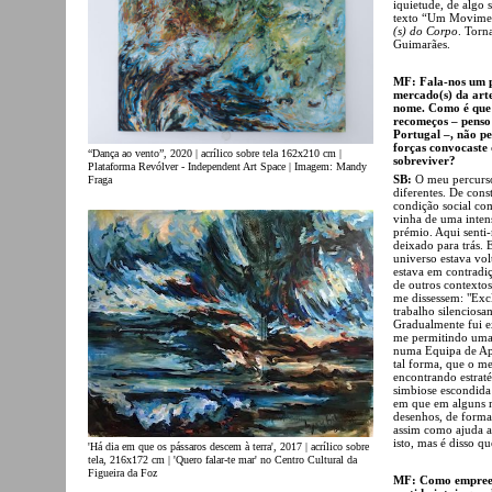
iquietude, de algo 
texto “Um Movimen
(s) do Corpo
. Torn
Guimarães.
MF: Fala-nos um p
mercado(s) da arte
nome. Como é que t
recomeços – penso
Portugal –, não pe
forças convocaste
“Dança ao vento”, 2020 | acrílico sobre tela 162x210 cm |
sobreviver?
Plataforma Revólver - Independent Art Space | Imagem: Mandy
SB:
O meu percurso 
Fraga
diferentes. De con
condição social co
vinha de uma inten
prémio. Aqui senti-
deixado para trás.
E
universo estava vo
estava em contradiç
de outros contextos
me dissessem: "Excl
trabalho silenciosa
Gradualmente fui e
me permitindo uma 
numa Equipa de Apo
tal forma, que o me
encontrando estrat
simbiose escondida 
em que em alguns 
desenhos, de forma 
assim como ajuda a
isto, mas é disso q
'Há dia em que os pássaros descem à terra', 2017 | acrílico sobre
tela, 216x172 cm | 'Quero falar-te mar' no Centro Cultural da
Figueira da Foz
MF: Como empreend