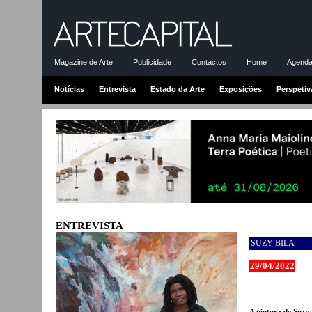
Magazine de Arte
Publicidade
Contactos
Home
Agenda-
Notícias
Entrevista
Estado da Arte
Exposições
Perspetiv
ENTREVISTA
SUZY BILA
29/04/2022
A pintura de Suzy