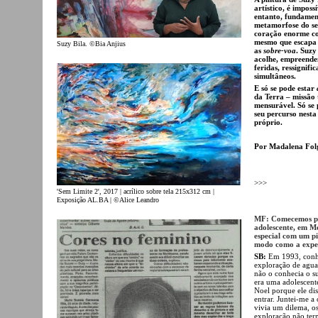
artístico, é imposs
entanto, fundame
metamorfose do se
coração enorme co
mesmo que escapa a
Suzy Bila. ©Bia Anjius
as
sobre-voa
. Suzy
acolhe, empreenden
feridas, ressignif
simultâneos.
E só se pode estar
da Terra – missão
mensurável. Só se
seu percurso nesta
próprio.
Por Madalena Folg
>>>
'Sem Limite 2', 2017 | acrílico sobre tela 215x312 cm |
Exposição AL.BA | ©Alice Leandro
MF: Comecemos po
adolescente, em M
especial com um pi
modo como a experi
SB:
Em 1993, conhe
exploração de aguar
não o conhecia o su
era uma adolescent
Noel porque ele dis
entrar. Juntei-me a
vivia um dilema, o
exploração não ter