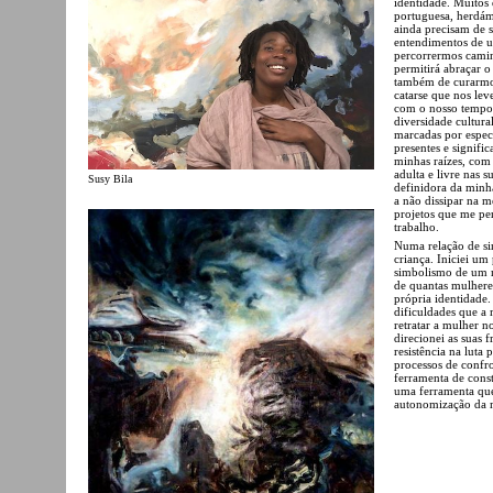
identidade.
Muitos 
portuguesa, herdám
ainda precisam de 
entendimentos de u
percorrermos camin
permitirá abraçar o
também de curarmos
catarse que nos lev
com o nosso tempo e
diversidade cultura
marcadas por especi
presentes e signific
minhas raízes, com
adulta e livre nas 
Susy Bila
definidora da minh
a não dissipar na m
projetos que me pe
trabalho.
Numa relação de si
criança. Iniciei um
simbolismo de um m
de quantas mulhere
própria identidade.
dificuldades que a
retratar a mulher n
direcionei as suas
resistência na luta
processos de confro
ferramenta de cons
uma ferramenta que
autonomização da mu