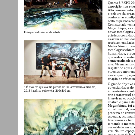
Quanto à EXPO 2020
exposição
nua e cr
Alto comissariado 
o pelouro da organ
conhecer as condiç
certo as pessoas c
Comissariado tenha 
Moçambique, as exi
novas tecnologias.
Fotografia do atelier da artista
plásticos convidado
estavam no hall dos
recebiam entidades
Matias Ntundo, Jos
tecnologias vibram
humanidade, procu
que realça o sentim
a universalidade si
arte.
Vivenciamos o
resgatar do aqui e 
vivemos o momento 
nascer quatro peças
criação de vários in
O grande objetivo
'Há dias em que a alma precisa de um adversário à medida',
potencialidades do 
2018 | acrílico sobre tela, 210x410 cm
infraestruturas, en
arte é transversal 
intervir na educação
criativo e para a de
Moçambique, foi gr
um ato natural, co
processo de constr
esperava, acompanh
levaram-nas à timbi
tornando o momento
curiosidade em quas
vez. Noutro espaço
sentados no chão, 