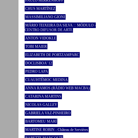
PAULO HERKENHOFF
CHUS MARTÍNEZ
MASSIMILIANO GIONI
MÁRIO TEIXEIRA DA SILVA ::: MÓDULO -
CENTRO DIFUSOR DE ARTE
ANTON VIDOKLE
TOBI MAIER
ELIZABETH DE PORTZAMPARC
DOCLISBOA’ 12
PEDRO LAPA
CUAUHTÉMOC MEDINA
ANNA RAMOS (RÀDIO WEB MACBA)
CATARINA MARTINS
NICOLAS GALLEY
GABRIELA VAZ-PINHEIRO
BARTOMEU MARÍ
MARTINE ROBIN - Château de Servières