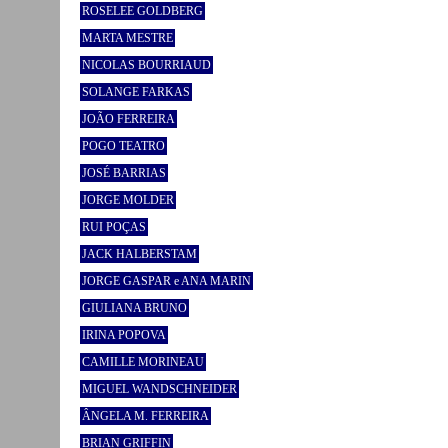
ROSELEE GOLDBERG
MARTA MESTRE
NICOLAS BOURRIAUD
SOLANGE FARKAS
JOÃO FERREIRA
POGO TEATRO
JOSÉ BARRIAS
JORGE MOLDER
RUI POÇAS
JACK HALBERSTAM
JORGE GASPAR e ANA MARIN
GIULIANA BRUNO
IRINA POPOVA
CAMILLE MORINEAU
MIGUEL WANDSCHNEIDER
ÂNGELA M. FERREIRA
BRIAN GRIFFIN