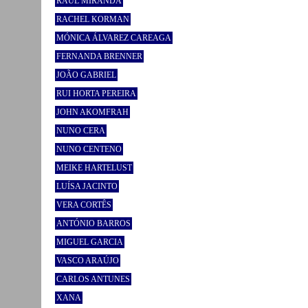
RAÚL MIRANDA
RACHEL KORMAN
MÓNICA ÁLVAREZ CAREAGA
FERNANDA BRENNER
JOÃO GABRIEL
RUI HORTA PEREIRA
JOHN AKOMFRAH
NUNO CERA
NUNO CENTENO
MEIKE HARTELUST
LUÍSA JACINTO
VERA CORTÊS
ANTÓNIO BARROS
MIGUEL GARCIA
VASCO ARAÚJO
CARLOS ANTUNES
XANA