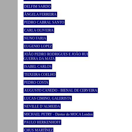
DELFIM SARDO
ÂNGELA FERREIRA
PEDRO CABRAL SANTO
CARLA OLIVEIRA
NUNO FARIA
EUGENIO LOPEZ
JOÃO PEDRO RODRIGUES E JOÃO RUI
GUERRA DA MATA
ISABEL CARLOS
TEIXEIRA COELHO
PEDRO COSTA
AUGUSTO CANEDO - BIENAL DE CERVEIRA
LUCAS CIMINO, GALERISTA
NEVILLE D’ALMEIDA
MICHAEL PETRY - Diretor do MOCA London
PAULO HERKENHOFF
CHUS MARTÍNEZ