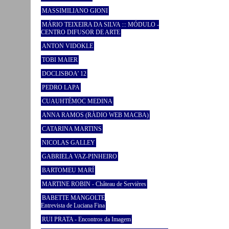
MASSIMILIANO GIONI
MÁRIO TEIXEIRA DA SILVA ::: MÓDULO -
CENTRO DIFUSOR DE ARTE
ANTON VIDOKLE
TOBI MAIER
DOCLISBOA’ 12
PEDRO LAPA
CUAUHTÉMOC MEDINA
ANNA RAMOS (RÀDIO WEB MACBA)
CATARINA MARTINS
NICOLAS GALLEY
GABRIELA VAZ-PINHEIRO
BARTOMEU MARÍ
MARTINE ROBIN - Château de Servières
BABETTE MANGOLTE
Entrevista de Luciana Fina
RUI PRATA - Encontros da Imagem