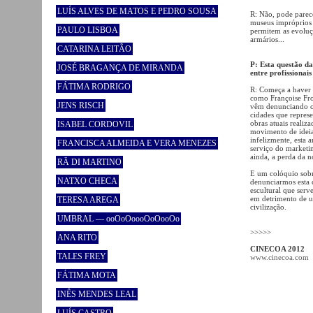
LUÍS ALVES DE MATOS E PEDRO SOUSA
R: Não, pode parec
museus impróprios 
PAULO LISBOA
permitem as evoluç
armários...
CATARINA LEITÃO
P: Esta questão da
JOSÉ BRAGANÇA DE MIRANDA
entre profissionai
FÁTIMA RODRIGO
R: Começa a haver u
como Françoise Fro
JENS RISCH
vêm denunciando o d
cidades que repres
obras atuais realiz
ISABEL CORDOVIL
movimento de ideia
infelizmente, esta
FRANCISCA ALMEIDA E VERA MENEZES
serviço do marketi
ainda, a perda da n
RÄ DI MARTINO
E um colóquio sobr
NATXO CHECA
denunciarmos esta 
escultural que serv
em detrimento de u
TERESA AREGA
civilização.
UMBRAL — ooOoOoooOoOooOo
>>>>>
ANA RITO
CINECOA 2012
TALES FREY
www.cinecoa.com
FÁTIMA MOTA
INÊS MENDES LEAL
LUÍS CASTRO