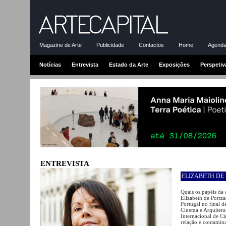
Magazine de Arte
Publicidade
Contactos
Home
Agenda-
Notícias
Entrevista
Estado da Arte
Exposições
Perspetiv
ENTREVISTA
ELIZABETH DE
Quais os papéis da 
Elizabeth de Portza
Portugal no final d
Cinema e Arquitet
Internacional de Ci
relação e contamina