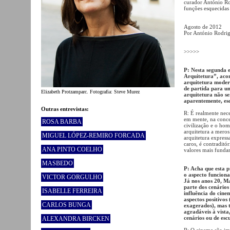
curador António Rod
funções esquecidas 
Agosto de 2012
Por António Rodri
>>>>>
P: Nesta segunda 
Arquitetura”, aco
arquitetura moder
de partida para um
Elizabeth Protzamparc. Fotografia: Steve Murez
arquitetura não ser
aparentemente, es
Outras entrevistas:
R: É realmente nece
em mente, na concep
ROSA BARBA
civilização e o hom
arquitetura a meros
MIGUEL LÓPEZ-REMIRO FORCADA
arquitetura express
caros, é contraditór
ANA PINTO COELHO
valores mais funda
MASBEDO
P: Acha que esta p
o aspecto funciona
VICTOR GORGULHO
Já nos anos 20, Ma
parte dos cenários
ISABELLE FERREIRA
influência do cin
aspectos positivos
CARLOS BUNGA
exagerados), mas 
agradáveis à vista
cenários ou de esc
ALEXANDRA BIRCKEN
R: O cinema são im