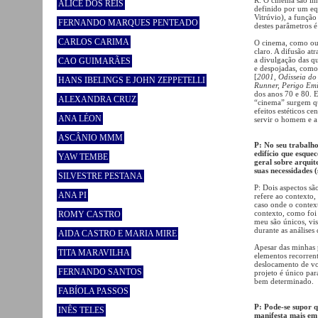
ALICE DOS REIS
definido por um eq
Vitrúvio), a função
FERNANDO MARQUES PENTEADO
destes parâmetros é
CARLOS CARIMA
O cinema, como outr
claro. A difusão at
a divulgação das qu
CAO GUIMARÃES
e despojadas, como
[
2001, Odisseia do
HANS IBELINGS E JOHN ZEPPETELLI
Runner, Perigo Em
dos anos 70 e 80. E
ALEXANDRA CRUZ
“cinema” surgem qu
efeitos estéticos c
ANA LÉON
servir o homem e a 
ASCÂNIO MMM
P: No seu trabalho
edifício que esqu
YAW TEMBE
geral sobre arquit
suas necessidades 
SILVESTRE PESTANA
P: Dois aspectos sã
ANA PI
refere ao contexto,
caso onde o contex
contexto, como foi
ROMY CASTRO
meu são únicos, vi
durante as análises
AIDA CASTRO E MARIA MIRE
Apesar das minhas 
TITA MARAVILHA
elementos recorren
deslocamento de vo
FERNANDO SANTOS
projeto é único pa
bem determinado.
FABÍOLA PASSOS
P: Pode-se supor q
INÊS TELES
manifesta mais em 