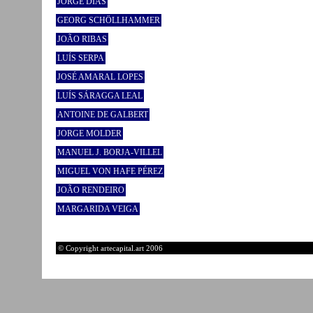
JORGE DIAS
GEORG SCHÖLLHAMMER
JOÃO RIBAS
LUÍS SERPA
JOSÉ AMARAL LOPES
LUÍS SÁRAGGA LEAL
ANTOINE DE GALBERT
JORGE MOLDER
MANUEL J. BORJA-VILLEL
MIGUEL VON HAFE PÉREZ
JOÃO RENDEIRO
MARGARIDA VEIGA
© Copyright artecapital.art 2006