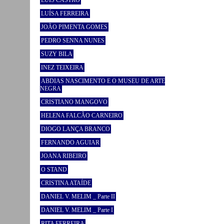
LUÍSA FERREIRA
JOÃO PIMENTA GOMES
PEDRO SENNA NUNES
SUZY BILA
INEZ TEIXEIRA
ABDIAS NASCIMENTO E O MUSEU DE ARTE
NEGRA
CRISTIANO MANGOVO
HELENA FALCÃO CARNEIRO
DIOGO LANÇA BRANCO
FERNANDO AGUIAR
JOANA RIBEIRO
O STAND
CRISTINA ATAÍDE
DANIEL V. MELIM _ Parte II
DANIEL V. MELIM _ Parte I
RITA FERREIRA