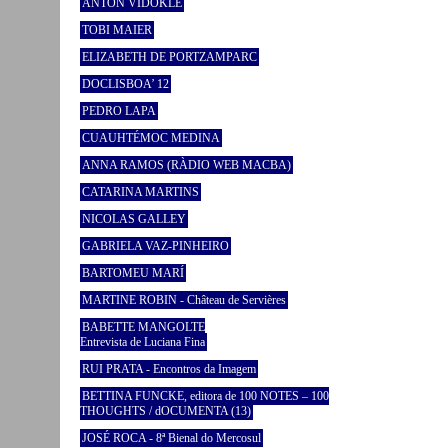
ANTON VIDOKLE
TOBI MAIER
ELIZABETH DE PORTZAMPARC
DOCLISBOA’ 12
PEDRO LAPA
CUAUHTÉMOC MEDINA
ANNA RAMOS (RÀDIO WEB MACBA)
CATARINA MARTINS
NICOLAS GALLEY
GABRIELA VAZ-PINHEIRO
BARTOMEU MARÍ
MARTINE ROBIN - Château de Servières
BABETTE MANGOLTE
Entrevista de Luciana Fina
RUI PRATA - Encontros da Imagem
BETTINA FUNCKE, editora de 100 NOTES – 100
THOUGHTS / dOCUMENTA (13)
JOSÉ ROCA - 8ª Bienal do Mercosul