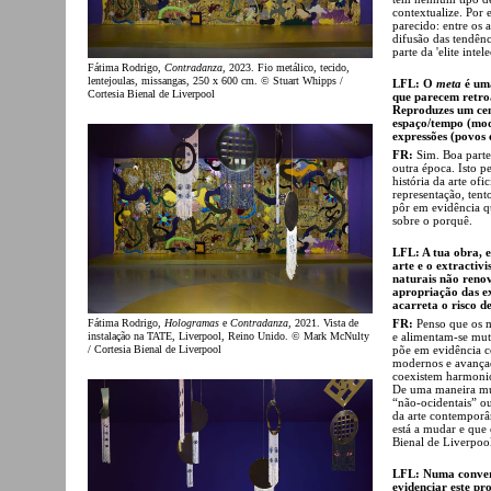
contextualize. Por 
parecido: entre os 
difusão das tendênc
parte da 'elite intele
Fátima Rodrigo,
Contradanza
, 2023. Fio metálico, tecido,
lentejoulas, missangas, 250 x 600 cm. © Stuart Whipps /
LFL: O
meta
é uma
Cortesia Bienal de Liverpool
que parecem retro
Reproduzes um cen
espaço/tempo (mod
expressões (povos 
FR:
Sim. Boa parte
outra época. Isto p
história da arte ofi
representação, tent
pôr em evidência qu
sobre o porquê.
LFL: A tua obra, 
arte e o extractiv
naturais não renov
apropriação das ex
acarreta o risco de
FR:
Penso que os m
Fátima Rodrigo,
Hologramas
e
Contradanza
, 2021. Vista de
e alimentam-se mut
instalação na TATE, Liverpool, Reino Unido. © Mark McNulty
põe em evidência c
/ Cortesia Bienal de Liverpool
modernos e avançad
coexistem harmonio
De uma maneira muit
“não-ocidentais” o
da arte contemporân
está a mudar e que 
Bienal de Liverpoo
LFL: Numa conver
evidenciar este pr