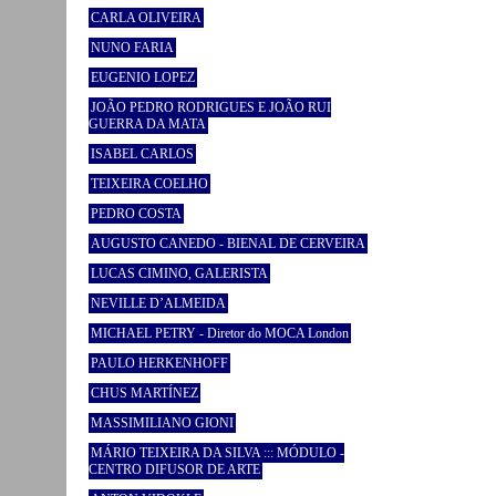
CARLA OLIVEIRA
NUNO FARIA
EUGENIO LOPEZ
JOÃO PEDRO RODRIGUES E JOÃO RUI
GUERRA DA MATA
ISABEL CARLOS
TEIXEIRA COELHO
PEDRO COSTA
AUGUSTO CANEDO - BIENAL DE CERVEIRA
LUCAS CIMINO, GALERISTA
NEVILLE D’ALMEIDA
MICHAEL PETRY - Diretor do MOCA London
PAULO HERKENHOFF
CHUS MARTÍNEZ
MASSIMILIANO GIONI
MÁRIO TEIXEIRA DA SILVA ::: MÓDULO -
CENTRO DIFUSOR DE ARTE