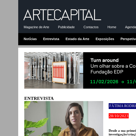
Magazine de Arte
Publicidade
Contactos
Home
Agenda-
Notícias
Entrevista
Estado da Arte
Exposições
Perspetiv
ENTREVISTA
FÁTIMA RODR
28/10/2023
Desde a sua primei
investigação/cria