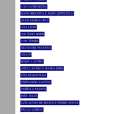
CAO GUIMARÃES
HANS IBELINGS E JOHN ZEPPETELLI
ALEXANDRA CRUZ
ANA LÉON
ASCÂNIO MMM
YAW TEMBE
SILVESTRE PESTANA
ANA PI
ROMY CASTRO
AIDA CASTRO E MARIA MIRE
TITA MARAVILHA
FERNANDO SANTOS
FABÍOLA PASSOS
INÊS TELES
LUÍS ALVES DE MATOS E PEDRO SOUSA
PAULO LISBOA