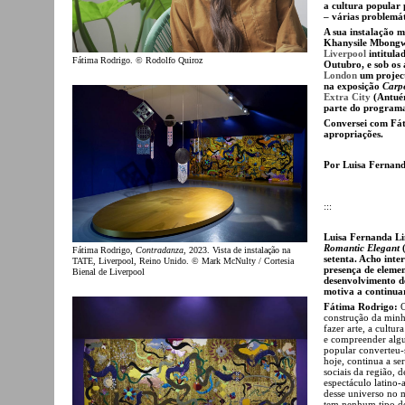
a cultura popular 
– várias problemát
A sua instalação m
Khanysile Mbongwa
Liverpool
intitula
Fátima Rodrigo. © Rodolfo Quiroz
Outubro, e sob os 
London
um project
na exposição
Carpe
Extra City
(Antuér
parte do programa
Conversei com Fát
apropriações.
Por Luisa Fernan
:::
Luisa Fernanda Lin
Romantic Elegant
(
Fátima Rodrigo,
Contradanza
, 2023. Vista de instalação na
setenta. Acho inte
TATE, Liverpool, Reino Unido. © Mark McNulty / Cortesia
presença de eleme
Bienal de Liverpool
desenvolvimento d
motiva a continua
Fátima Rodrigo:
O
construção da minh
fazer arte, a cultu
e compreender algu
popular converteu-
hoje, continua a s
sociais da região, 
espectáculo latino
desse universo no 
tem nenhum tipo de