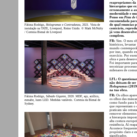
reapropriamos da 
hierarquias que ex
erroneamente a as
modernidade e mui
Penso em
Pista de
encomendada para a
do qual enuncias p
Fátima Rodrigo,
Hologramas
e
Contradanza
, 2021. Vista de
contrário, reprod
instalação na TATE, Liverpool, Reino Unido. © Mark McNulty
já vens desenvolve
/ Cortesia Bienal de Liverpool
compõem.
FR:
Sim. O meu obj
históricos, levanta
mundo contemporâne
por isso, quando ex
exercício. Por exem
obra e para desenvo
Foi importante para
terceirizar process
milenares de comun
LFL: O questionam
não deixam de ser
Hologramas
(2019
na tua obra.
FR:
Os olhos apare
Fátima Rodrigo,
Sábado Gigante
, 2020. MDF, aço, acrílico,
os olhos das máscar
esmalte, luzes LED. Medidas variáveis. Cortesia da Bienal de
como fundo para fo
Sydney.
que representam o e
praticam são retrat
remover elementos 
a hierarquia impost
alta costura europ
resistência. Aí rea
Acontece frequente
propósito claro e e
significados.