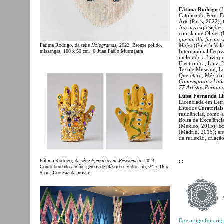
Fátima Rodrigo
(L
Católica do Peru. F
Arts (Paris, 2022);
As suas exposições
com Jaime Oliver 
que un día fue no s
Fátima Rodrigo, da série
Hologramas
, 2022. Bronze polido,
Mujer
(Galería Val
missangas, 100 x 50 cm. © Juan Pablo Murrugarra
International Festi
incluindo a Liverp
Electronica, Linz,
Textile Museum, L
Querétaro, México,
Contemporary Lati
77 Artistas Perua
Luisa Fernanda L
Licenciada em Letr
Estudos Curatoriais
residências, como 
Bolsa de Excelênc
(México, 2015); Bo
(Madrid, 2015); en
de reflexão, criaçã
:::
Fátima Rodrigo, da série
Ejercicios de Resistencia
, 2023.
Couro bordado à mão, gemas de plástico e vidro, fio, 24 x 16 x
5 cm. Cortesia da artista.
Este artigo foi ori