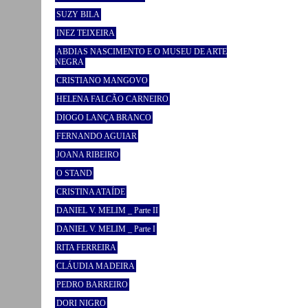
SUZY BILA
INEZ TEIXEIRA
ABDIAS NASCIMENTO E O MUSEU DE ARTE
NEGRA
CRISTIANO MANGOVO
HELENA FALCÃO CARNEIRO
DIOGO LANÇA BRANCO
FERNANDO AGUIAR
JOANA RIBEIRO
O STAND
CRISTINA ATAÍDE
DANIEL V. MELIM _ Parte II
DANIEL V. MELIM _ Parte I
RITA FERREIRA
CLÁUDIA MADEIRA
PEDRO BARREIRO
DORI NIGRO