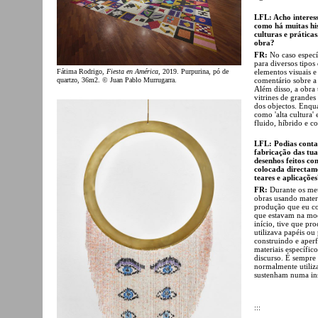
LFL: Acho interess
como há muitas his
culturas e prática
obra?
FR:
No caso específ
para diversos tipos
Fátima Rodrigo,
Fiesta en América
, 2019. Purpurina, pó de
elementos visuais 
quartzo, 36m2. © Juan Pablo Murrugarra.
comentário sobre a 
Além disso, a obra
vitrines de grandes
dos objectos. Enqua
como 'alta cultura'
fluido, híbrido e 
LFL: Podias conta
fabricação das tua
desenhos feitos c
colocada directame
teares e aplicaçõe
FR:
Durante os meus
obras usando materi
produção que eu con
que estavam na mod
início, tive que pr
utilizava papéis ou
construindo e aper
materiais específi
discurso. É sempre
normalmente utiliz
sustenham numa ins
:::