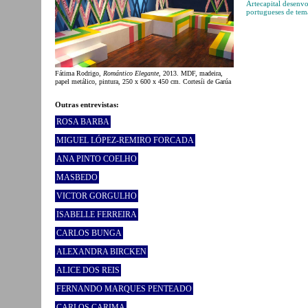
Artecapital desenv
portugueses de tem
Fátima Rodrigo,
Romántico Elegante
, 2013. MDF, madeira,
papel metálico, pintura, 250 x 600 x 450 cm. Cortesíi de Garúa
Outras entrevistas:
ROSA BARBA
MIGUEL LÓPEZ-REMIRO FORCADA
ANA PINTO COELHO
MASBEDO
VICTOR GORGULHO
ISABELLE FERREIRA
CARLOS BUNGA
ALEXANDRA BIRCKEN
ALICE DOS REIS
FERNANDO MARQUES PENTEADO
CARLOS CARIMA