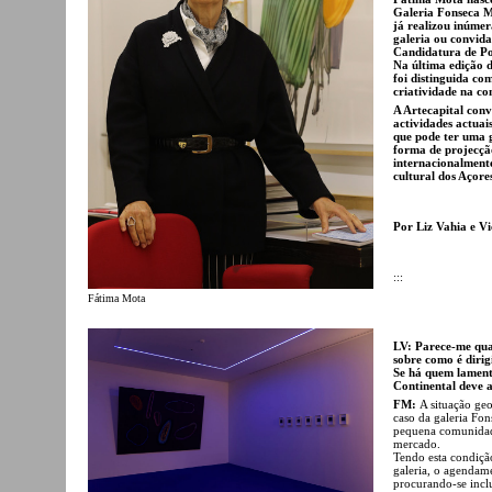
Galeria Fonseca M
já realizou inúmer
galeria ou convid
Candidatura de Po
Na última edição 
foi distinguida co
criatividade na co
A Artecapital con
actividades actuai
que pode ter uma g
forma de projecção
internacionalment
cultural dos Açore
Por Liz Vahia e Vi
:::
Fátima Mota
LV: Parece-me quas
sobre como é diri
Se há quem lamente
Continental deve a
FM:
A situação ge
caso da galeria Fon
pequena comunidade
mercado.
Tendo esta condiçã
galeria, o agendam
procurando-se inclu