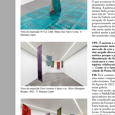
O que aconteceu foi
alojamento turístic
Hosting. A galeria
mesma linha progra
uma loja de “souven
Casa da Galeria com
recepção do hotel e 
proporcionando uma
Esta experiência d
não posso ainda tir
Vista da exposição
W T22 5AM
, Maria Ana Vasco Costa. ©
poderá ajudar a gal
Mariana Lopes
são potenciais com
VPF: É notório o
compreensão mais 
mercado de arte e
têm surgido divers
estética porque a 
dinamização do Ar
vitais para a cena
espírito colaborati
— Como vê o futuro
cidade de Ponta D
FM:
Fico contente 
uma maior compreen
coleccionismo. Est
Os Açores de 2022
nossa galeria.
Vista da exposição
Esse cinzento é água e ar
, Alice Albergaria
Vejo com muito car
Borges, 2022. © Mariana Lopes.
como o Walk&Talk 
apreciadores das ar
têm contribuído pa
pontos da Europa 
Estes festivais, n
o que se produz na 
locais. O Arquipél
muito dinâmica e ca