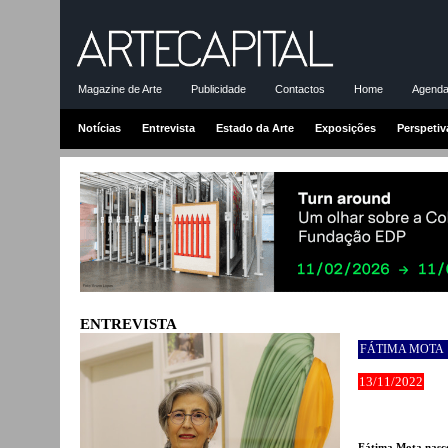
Magazine de Arte
Publicidade
Contactos
Home
Agenda-
Notícias
Entrevista
Estado da Arte
Exposições
Perspetiv
ENTREVISTA
FÁTIMA MOTA
13/11/2022
Fátima Mota nasce