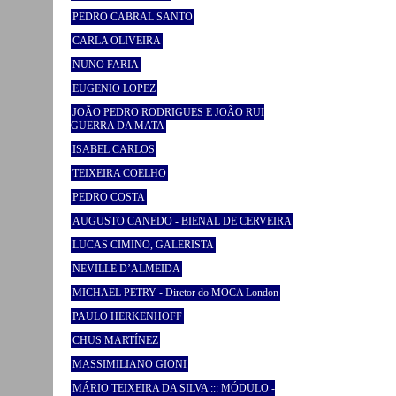
PEDRO CABRAL SANTO
CARLA OLIVEIRA
NUNO FARIA
EUGENIO LOPEZ
JOÃO PEDRO RODRIGUES E JOÃO RUI
GUERRA DA MATA
ISABEL CARLOS
TEIXEIRA COELHO
PEDRO COSTA
AUGUSTO CANEDO - BIENAL DE CERVEIRA
LUCAS CIMINO, GALERISTA
NEVILLE D’ALMEIDA
MICHAEL PETRY - Diretor do MOCA London
PAULO HERKENHOFF
CHUS MARTÍNEZ
MASSIMILIANO GIONI
MÁRIO TEIXEIRA DA SILVA ::: MÓDULO -