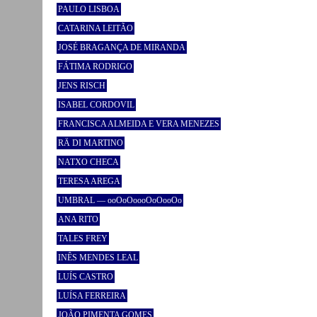
PAULO LISBOA
CATARINA LEITÃO
JOSÉ BRAGANÇA DE MIRANDA
FÁTIMA RODRIGO
JENS RISCH
ISABEL CORDOVIL
FRANCISCA ALMEIDA E VERA MENEZES
RÄ DI MARTINO
NATXO CHECA
TERESA AREGA
UMBRAL — ooOoOoooOoOooOo
ANA RITO
TALES FREY
INÊS MENDES LEAL
LUÍS CASTRO
LUÍSA FERREIRA
JOÃO PIMENTA GOMES