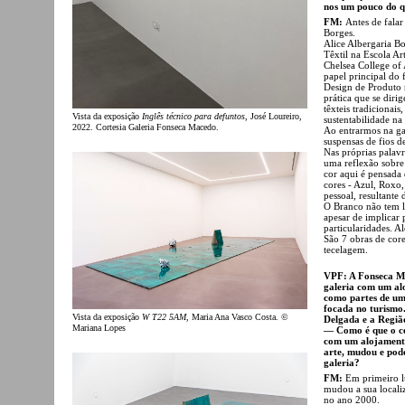
nos um pouco do q
FM:
Antes de falar
Borges.
Alice Albergaria B
Têxtil na Escola Ar
Chelsea College of
papel principal do
Design de Produto
prática que se diri
têxteis tradiciona
Vista da exposição
Inglês técnico para defuntos
, José Loureiro,
sustentabilidade na
2022. Cortesia Galeria Fonseca Macedo.
Ao entrarmos na gal
suspensas de fios d
Nas próprias palavr
uma reflexão sobre
cor aqui é pensada 
cores - Azul, Roxo
pessoal, resultante 
O Branco não tem lu
apesar de implicar
particularidades. Al
São 7 obras de core
tecelagem.
VPF: A Fonseca Ma
galeria com um alo
como partes de um 
focada no turismo.
Vista da exposição
W T22 5AM
, Maria Ana Vasco Costa. ©
Delgada e a Região
Mariana Lopes
— Como é que o ce
com um alojamento
arte, mudou e pode
galeria?
FM:
Em primeiro l
mudou a sua locali
no ano 2000.