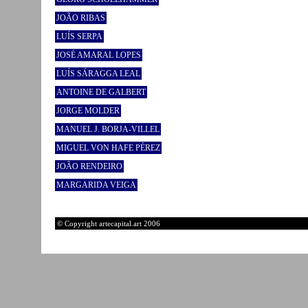
JOÃO RIBAS
LUÍS SERPA
JOSÉ AMARAL LOPES
LUÍS SÁRAGGA LEAL
ANTOINE DE GALBERT
JORGE MOLDER
MANUEL J. BORJA-VILLEL
MIGUEL VON HAFE PÉREZ
JOÃO RENDEIRO
MARGARIDA VEIGA
© Copyright artecapital.art 2006