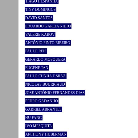
TIAGO HESPANHA
TINY DOMINGOS
DAVID SANTOS
EDUARDO GARCÍA NIETO
VALERIE KABOV
ANTÓNIO PINTO RIBEIRO
PAULO REIS
GERARDO MOSQUERA
EUGENE TAN
PAULO CUNHA E SILVA
NICOLAS BOURRIAUD
JOSÉ ANTÓNIO FERNANDES DIAS
PEDRO GADANHO
GABRIEL ABRANTES
HU FANG
IVO MESQUITA
ANTHONY HUBERMAN