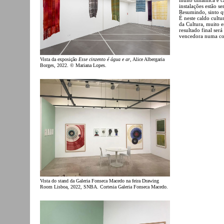
instalações estão s
Resumindo, sinto qu
É neste caldo cultu
da Cultura, muito 
resultado final se
vencedora numa cor
Vista da exposição
Esse cinzento é água e ar
, Alice Albergaria
Borges, 2022. © Mariana Lopes.
Vista do stand da Galeria Fonseca Macedo na feira Drawing
Room Lisboa, 2022, SNBA. Cortesia Galeria Fonseca Macedo.