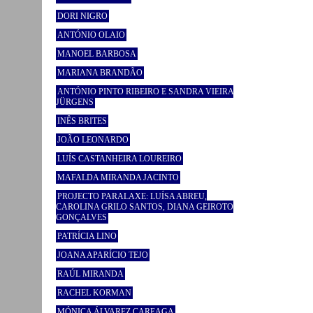
DORI NIGRO
ANTÓNIO OLAIO
MANOEL BARBOSA
MARIANA BRANDÃO
ANTÓNIO PINTO RIBEIRO E SANDRA VIEIRA
JÜRGENS
INÊS BRITES
JOÃO LEONARDO
LUÍS CASTANHEIRA LOUREIRO
MAFALDA MIRANDA JACINTO
PROJECTO PARALAXE: LUÍSA ABREU,
CAROLINA GRILO SANTOS, DIANA GEIROTO
GONÇALVES
PATRÍCIA LINO
JOANA APARÍCIO TEJO
RAÚL MIRANDA
RACHEL KORMAN
MÓNICA ÁLVAREZ CAREAGA