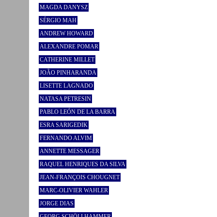
MAGDA DANYSZ
SÉRGIO MAH
ANDREW HOWARD
ALEXANDRE POMAR
CATHERINE MILLET
JOÃO PINHARANDA
LISETTE LAGNADO
NATASA PETRESIN
PABLO LEÓN DE LA BARRA
ESRA SARIGEDIK
FERNANDO ALVIM
ANNETTE MESSAGER
RAQUEL HENRIQUES DA SILVA
JEAN-FRANÇOIS CHOUGNET
MARC-OLIVIER WAHLER
JORGE DIAS
GEORG SCHÖLLHAMMER