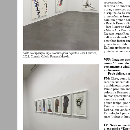
representados.
A forma de abordar
obras, neste caso a
disciplina do Desen
dimensões, as forma
com um grande corp
- Beatriz Brum (Sã
- José Loureiro (M
- Maria Ana Vasco 
No caso específico
delicados da série 
desenhos foram emo
potenciar a fluidez
Daí que tivéssemos
pintada de cor clar
Vista da exposição
Inglês técnico para defuntos
, José Loureiro,
2022. Cortesia Galeria Fonseca Macedo.
VPF: Imagino que s
com o ‘Prémio do 
certamente a ajud
ambiciosas.
— Pode delinear-no
FM:
Claro, como já
reconhecimento da 
e ambiciosas propos
Para o próximo ano
colectiva.Teremos do
Iremos apresentar a
nascida e a residir
pouco tempo, poder
Estou a planear ta
Lisboa, que ainda 
Em relação à partici
Arco Lisboa e Dra
LV: Neste momento
a exposição “Esse 