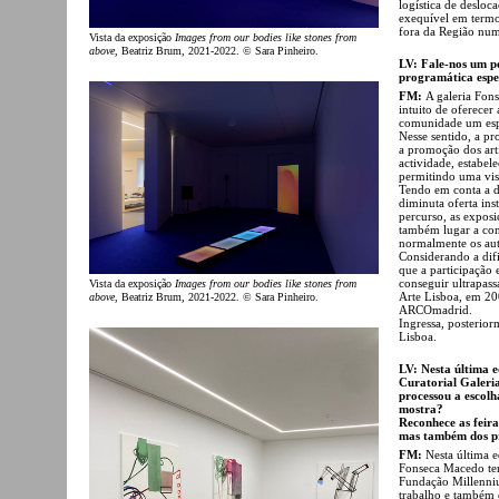
logística de desloca
exequível em termos
fora da Região num
Vista da exposição
Images from our bodies like stones from
above
, Beatriz Brum, 2021-2022. © Sara Pinheiro.
LV: Fale-nos um p
programática espec
FM:
A galeria Fon
intuito de oferecer
comunidade um espaç
Nesse sentido, a pr
a promoção dos arti
actividade, estabel
permitindo uma visã
Tendo em conta a di
diminuta oferta inst
percurso, as expos
também lugar a con
normalmente os aut
Considerando a difi
que a participação 
conseguir ultrapassa
Vista da exposição
Images from our bodies like stones from
Arte Lisboa, em 200
above
, Beatriz Brum, 2021-2022. © Sara Pinheiro.
ARCOmadrid.
Ingressa, posterio
Lisboa.
LV: Nesta última 
Curatorial Galeria
processou a escolh
mostra?
Reconhece as feira
mas também dos pr
FM:
Nesta última e
Fonseca Macedo ter
Fundação Millenni
trabalho e também d