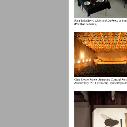
Rasa Todosijevic,
Light and Darkness of Sym
(Pavilhão da Sérvia).
Club Electro Putere,
Romanian Cultural Resol
documentary
, 2011 (Roménia, apresentação não