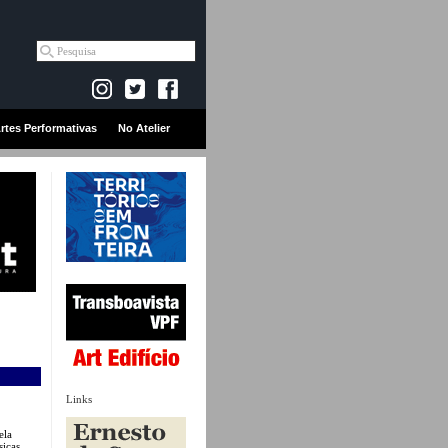
rtes Performativas
No Atelier
Links
ela
sicas