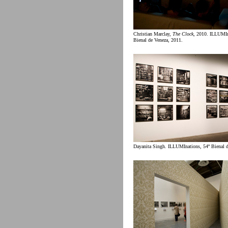
Christian Marclay,
The Clock
, 2010. ILLUMIn
Bienal de Veneza, 2011.
Dayanita Singh. ILLUMInations, 54º Bienal d