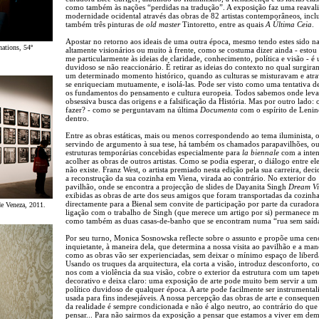
como também às nações “perdidas na tradução”. A exposição faz uma reaval
modernidade ocidental através das obras de 82 artistas contemporâneos, incl
também três pinturas de
old master
Tintoretto, entre as quais
A Última Ceia
.
Apostar no retorno aos ideais de uma outra época, mesmo tendo estes sido na
ations, 54º
altamente visionários ou muito à frente, como se costuma dizer ainda - estou a
me particularmente às ideias de claridade, conhecimento, política e visão - é
duvidoso se não reaccionário. É retirar as ideias do contexto no qual surgira
um determinado momento histórico, quando as culturas se misturavam e atra
se enriqueciam mutuamente, e isolá-las. Pode ser visto como uma tentativa de
os fundamentos do pensamento e cultura europeia. Todos sabemos onde leva
obsessiva busca das origens e a falsificação da História. Mas por outro lado: 
fazer? - como se perguntavam na última
Documenta
com o espírito de Lenin
dentro.
Entre as obras estáticas, mais ou menos correspondendo ao tema iluminista, 
servindo de argumento à sua tese, há também os chamados parapavilhões, ou 
estruturas temporárias concebidas especialmente para
la biennale
com a inte
acolher as obras de outros artistas. Como se podia esperar, o diálogo entre el
não existe. Franz West, o artista premiado nesta edição pela sua carreira, deci
a reconstrução da sua cozinha em Viena, virada ao contrário. No exterior do
pavilhão, onde se encontra a projecção de slides de Dayanita Singh
Dream Vi
exibidas as obras de arte dos seus amigos que foram transportadas da cozinh
directamente para a Bienal sem convite de participação por parte da curadora
e Veneza, 2011.
ligação com o trabalho de Singh (que merece um artigo por si) permanece mi
como também as duas casas-de-banho que se encontram numa “rua sem saída
Por seu turno, Monica Sosnowska reflecte sobre o assunto e propõe uma cen
inquietante, à maneira dela, que determina a nossa visita ao pavilhão e a man
como as obras vão ser experienciadas, sem deixar o mínimo espaço de liberd
Usando os truques da arquitectura, ela corta a visão, introduz desconforto, 
nos com a violência da sua visão, cobre o exterior da estrutura com um tapet
decorativo e deixa claro: uma exposição de arte pode muito bem servir a um
político duvidoso de qualquer época. A arte pode facilmente ser instrumental
usada para fins indesejáveis. A nossa percepção das obras de arte e conseque
da realidade é sempre condicionada e não é algo neutro, ao contrário do que
pensar... Para não sairmos da exposição a pensar que estamos a viver em dem