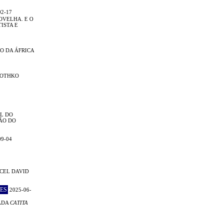
02-17
OVELHA. E O
ISTA E
O DA ÁFRICA
ROTHKO
L DO
ÃO DO
09-04
CEL DAVID
ES
2025-06-
ADA
CATITA