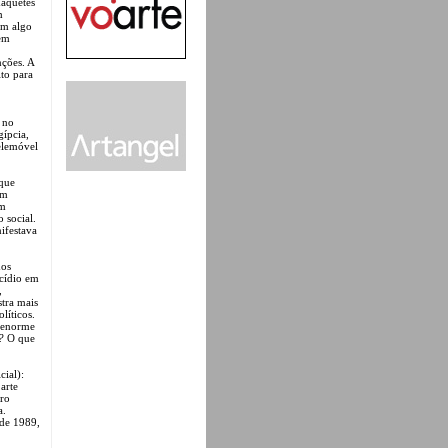
maquetes
m
am algo
 em
nções. A
ito para
 no
gípcia,
elemóvel
 que
m
em
 social.
ifestava
dos
ocídio em
,
stra mais
líticos.
 enorme
?
O que
cial):
arte
tro
a.
 de 1989,