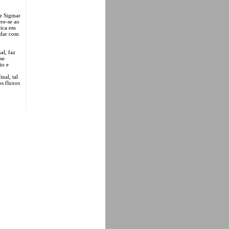
de Sigmar
ere-se ao
tica em
andar com
al, faz
se
io e
nal, tal
os fluxos