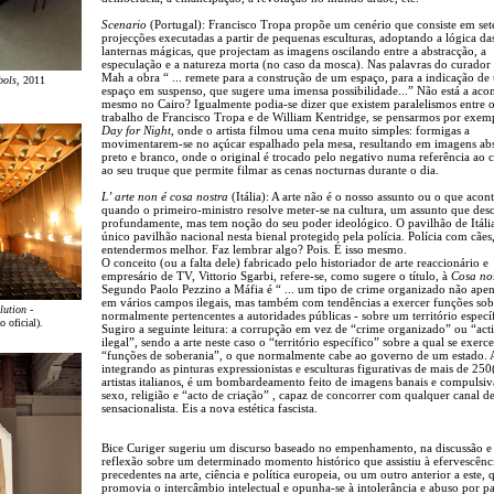
Scenario
(Portugal): Francisco Tropa propõe um cenério que consiste em set
projecções executadas a partir de pequenas esculturas, adoptando a lógica da
lanternas mágicas, que projectam as imagens oscilando entre a abstracção, a
especulação e a natureza morta (no caso da mosca). Nas palavras do curador
Mah a obra “ ... remete para a construção de um espaço, para a indicação de
bols
, 2011
espaço em suspenso, que sugere uma imensa possibilidade...” Não está a acon
mesmo no Cairo? Igualmente podia-se dizer que existem paralelismos entre 
trabalho de Francisco Tropa e de William Kentridge, se pensarmos por exem
Day for Night
, onde o artista filmou uma cena muito simples: formigas a
movimentarem-se no açúcar espalhado pela mesa, resultando em imagens abst
preto e branco, onde o original é trocado pelo negativo numa referência ao 
ao seu truque que permite filmar as cenas nocturnas durante o dia.
L’ arte non é cosa nostra
(Itália): A arte não é o nosso assunto ou o que acon
quando o primeiro-ministro resolve meter-se na cultura, um assunto que de
profundamente, mas tem noção do seu poder ideológico. O pavilhão de Itália
único pavilhão nacional nesta bienal protegido pela polícia. Polícia com cães
entendermos melhor. Faz lembrar algo? Pois. É isso mesmo.
O conceito (ou a falta dele) fabricado pelo historiador de arte reaccionário e
empresário de TV, Vittorio Sgarbi, refere-se, como sugere o título, à
Cosa no
Segundo Paolo Pezzino a Máfia é “ ... um tipo de crime organizado não apen
em vários campos ilegais, mas também com tendências a exercer funções sob
ution -
normalmente pertencentes a autoridades públicas - sobre um território específ
 oficial).
Sugiro a seguinte leitura: a corrupção em vez de “crime organizado” ou “act
ilegal”, sendo a arte neste caso o “território específico” sobre a qual se exer
“funções de soberania”, o que normalmente cabe ao governo de um estado. 
integrando as pinturas expressionistas e esculturas figurativas de mais de 250
artistas italianos, é um bombardeamento feito de imagens banais e compulsiv
sexo, religião e “acto de criação” , capaz de concorrer com qualquer canal 
sensacionalista. Eis a nova estética fascista.
Bice Curiger sugeriu um discurso baseado no empenhamento, na discussão e
reflexão sobre um determinado momento histórico que assistiu à efervescênc
precedentes na arte, ciência e política europeia, ou um outro anterior a este, 
promovia o intercâmbio intelectual e opunha-se à intolerância e abuso por pa