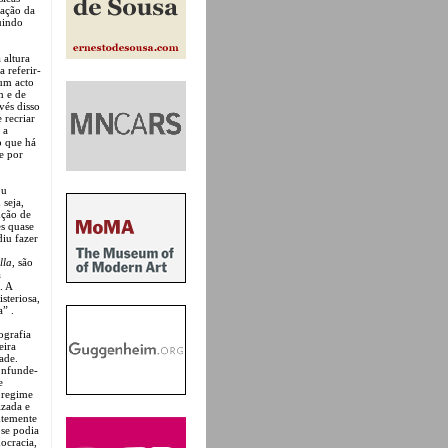
iação da
uindo
 altura
 referir-
 um acto
m e de
vés disso
 recriar
 a
o que há
e por
ou
seja,
nção de
es quase
diu fazer
lla
, são
a
. A
steriosa,
” .
ografia
eira
ade.
confunde-
e
 regime
izada e
ntemente
 se podia
ocracia,