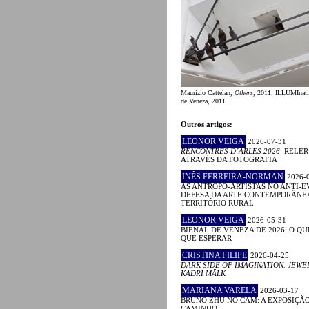
Maurizio Cattelan,
Others
, 2011. ILLUMInati
de Veneza, 2011.
Outros artigos:
LEONOR VEIGA
2026-07-31
RENCONTRES D´ARLES 2026
: RELE
ATRAVÉS DA FOTOGRAFIA
INÊS FERREIRA-NORMAN
2026-
AS ANTROPO-ARTISTAS NO ANTI-E
DEFESA DA ARTE CONTEMPORÂNE
TERRITÓRIO RURAL
LEONOR VEIGA
2026-05-31
BIENAL DE VENEZA DE 2026: O QU
QUE ESPERAR
CRISTINA FILIPE
2026-04-25
DARK SIDE OF IMAGINATION. JEWE
KADRI MÄLK
MARIANA VARELA
2026-03-17
BRUNO ZHU NO CAM: A EXPOSIÇÃ
CAMINHO