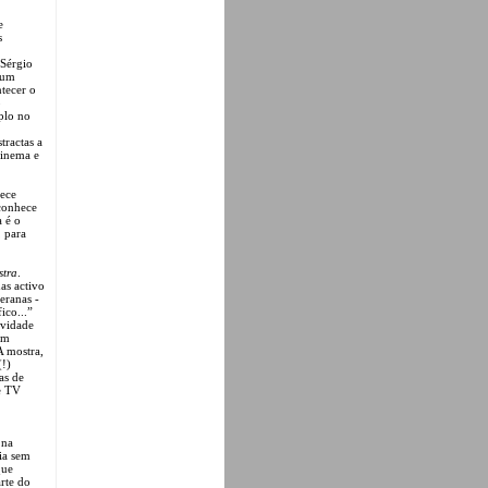
e
s
 Sérgio
 um
tecer o
o
plo no
ractas a
cinema e
tece
sconhece
 é o
, para
stra
.
as activo
eranas -
ico...”
ividade
cem
A mostra,
(!)
as de
de TV
 na
ia sem
que
rte do