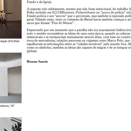
Estado e da Igreja.
A resposta veio subitamente, mesmo que não fosse intencional, do trabalho 
Polke incluído em ILLUMI
nations
:
Polizeischwein
ou “porco de polícia” ref
Estado-polícia e aos “porcos” que o governam, mas também à repressão polí
geral. Falando nisso, entre os visitantes da Bienal havia também crianças a 
sacos que diziam “Free Ai Weiwei” .
Esquecendo por um momento que a partilha não era exactamente bidireccion
todo o sentido reconsiderar as ideias de uma outra época, quando as culturas 
misturavam e se enriqueciam mutuamente através disso, com base no comérc
troca de mercadorias, relações amorosas ou viajantes como Marco Polo, que
talação (Pavilhão
espalhavam as informações sobre as “cidades invisíveis” pelo mundo fora. Afi
como os símbolos, também as ideias são capazes de migrar e de se integrar n
globais.
Rosana Sancin
nations, 54º