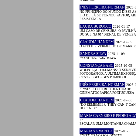
INÊS FERREIRA-NORMAN
2026-
NO PRINCÍPIO DO MUNDO DISSE A 
FIO DE LÃ SE TORNOU PASTOR, ART
RESISTÊNCIA
LAURA BUROCCO
2026-01-17
UM CASO DE CENSURA: O PAVILHÃ
DO SUL NA 61ª BIENAL DE VENEZA
CLÁUDIA HANDEM
2025-12-09
O ATELIER VERMELHO DE MARK 
SANDRA SILVA
2025-11-09
RELUCTANT GARDENER
CONSTANÇA BABO
2025-10-05
WOLFGANG TILLMANS: O SENSÍVE
FOTOGRÁFICO. A ÚLTIMA EXPOSIÇ
CENTRE GEORGES POMPIDOU
INÊS FERREIRA-NORMAN
2025-
LINDO
E O OUTRO: IDENTIDADE
CINEMATOGRÁFICA PORTUGUESA
CLÁUDIA HANDEM
2025-07-30
“DO REMEMBER, THEY CAN’T CAN
HOCKNEY”
MARIA CARNEIRO E PEDRO ALV
27
ESCALAR UMA MONTANHA CHAM
MARIANA VARELA
2025-05-30
ENTRE OS VOSSOS DENTES