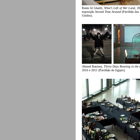
Reem Al Ghaith,
What’s Left of Her Land
, 20
exposição
Second Time Around
(Pavilhão dos
Unidos).
Ahmed Basiony,
Thirty Days Running in the 
2010 e 2011 (Pavilhão do Egipto).