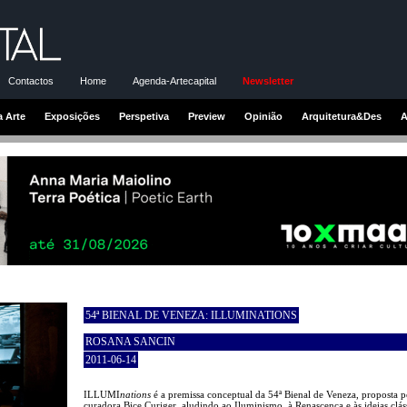
Contactos
Home
Agenda-Artecapital
Newsletter
a Arte
Exposições
Perspetiva
Preview
Opinião
Arquitetura&Des
A
54ª BIENAL DE VENEZA: ILLUMINATIONS
ROSANA SANCIN
2011-06-14
ILLUMI
nations
é a premissa conceptual da 54ª Bienal de Veneza, proposta p
curadora Bice Curiger, aludindo ao Iluminismo, à Renascença e às ideias clás