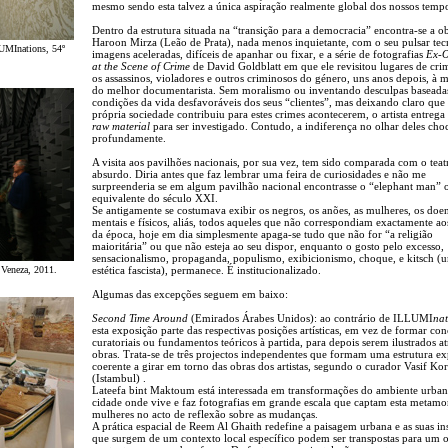
mesmo sendo esta talvez a única aspiração realmente global dos nossos temp
Dentro da estrutura situada na “transição para a democracia” encontra-se a o
Haroon Mirza (Leão de Prata), nada menos inquietante, com o seu pulsar tec
UMInations, 54º
imagens aceleradas, difíceis de apanhar ou fixar, e a série de fotografias
Ex-O
at the Scene of Crime
de David Goldblatt em que ele revisitou lugares de cr
os assassinos, violadores e outros criminosos do género, uns anos depois, à 
do melhor documentarista. Sem moralismo ou inventando desculpas baseada
condições da vida desfavoráveis dos seus “clientes”, mas deixando claro que
própria sociedade contribuiu para estes crimes acontecerem, o artista entrega
raw material
para ser investigado. Contudo, a indiferença no olhar deles cho
profundamente.
A visita aos pavilhões nacionais, por sua vez, tem sido comparada com o teat
absurdo. Diria antes que faz lembrar uma feira de curiosidades e não me
surpreenderia se em algum pavilhão nacional encontrasse o “elephant man” 
equivalente do século XXI.
Se antigamente se costumava exibir os negros, os anões, as mulheres, os doen
mentais e físicos, aliás, todos aqueles que não correspondiam exactamente aos
da época, hoje em dia simplesmente apaga-se tudo que não for “a religião
maioritária” ou que não esteja ao seu dispor, enquanto o gosto pelo excesso,
sensacionalismo, propaganda, populismo, exibicionismo, choque, e kitsch (
 Veneza, 2011.
estética fascista), permanece. É institucionalizado.
Algumas das excepções seguem em baixo:
Second Time Around
(Emirados Árabes Unidos): ao contrário de ILLUMI
nat
esta exposição parte das respectivas posições artísticas, em vez de formar con
curatoriais ou fundamentos teóricos à partida, para depois serem ilustrados at
obras. Trata-se de três projectos independentes que formam uma estrutura ex
coerente a girar em torno das obras dos artistas, segundo o curador Vasif Ko
(Istambul) .
Lateefa bint Maktoum está interessada em transformações do ambiente urba
cidade onde vive e faz fotografias em grande escala que captam esta metamo
mulheres no acto de reflexão sobre as mudanças.
A prática espacial de Reem Al Ghaith redefine a paisagem urbana e as suas in
que surgem de um contexto local específico podem ser transpostas para um 