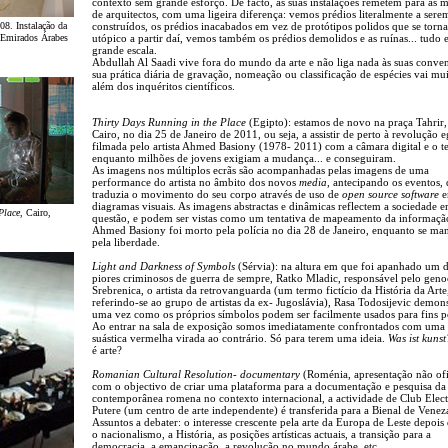
contexto sem grande esforço. De facto, as suas instalações remetem para as 
de arquitectos, com uma ligeira diferença: vemos prédios literalmente a sere
08. Instalação da
construídos, os prédios inacabados em vez de protótipos polidos que se torn
 Emirados Árabes
utópico a partir daí, vemos também os prédios demolidos e as ruínas... tudo
grande escala.
Abdullah Al Saadi vive fora do mundo da arte e não liga nada às suas conve
sua prática diária de gravação, nomeação ou classificação de espécies vai mu
além dos inquéritos científicos.
Thirty Days Running in the Place
(Egipto): estamos de novo na praça Tahrir,
Cairo, no dia 25 de Janeiro de 2011, ou seja, a assistir de perto à revolução e
filmada pelo artista Ahmed Basiony (1978- 2011) com a câmara digital e o t
enquanto milhões de jovens exigiam a mudança... e conseguiram.
As imagens nos múltiplos ecrãs são acompanhadas pelas imagens de uma
performance do artista no âmbito dos novos
media
, antecipando os eventos,
traduzia o movimento do seu corpo através de uso de
open source software
e
diagramas visuais. As imagens abstractas e dinâmicas reflectem a sociedade 
Place
, Cairo,
questão, e podem ser vistas como um tentativa de mapeamento da informação
Ahmed Basiony foi morto pela polícia no dia 28 de Janeiro, enquanto se man
pela liberdade.
Light and Darkness of Symbols
(Sérvia): na altura em que foi apanhado um 
piores criminosos de guerra de sempre, Ratko Mladic, responsável pelo gen
Srebrenica, o artista da retrovanguarda (um termo fictício da História da Arte
referindo-se ao grupo de artistas da ex- Jugoslávia), Rasa Todosijevic demon
uma vez como os próprios símbolos podem ser facilmente usados para fins po
Ao entrar na sala de exposição somos imediatamente confrontados com uma
suástica vermelha virada ao contrário. Só para terem uma ideia.
Was ist kunst
é arte?
Romanian Cultural Resolution- documentary
(Roménia, apresentação não ofi
com o objectivo de criar uma plataforma para a documentação e pesquisa da 
contemporânea romena no contexto internacional, a actividade de Club Elec
Putere (um centro de arte independente) é transferida para a Bienal de Venez
Assuntos a debater: o interesse crescente pela arte da Europa de Leste depois
o nacionalismo, a História, as posições artísticas actuais, a transição para a
democracia, a emancipação, a revolução no mundo árabe, etc.