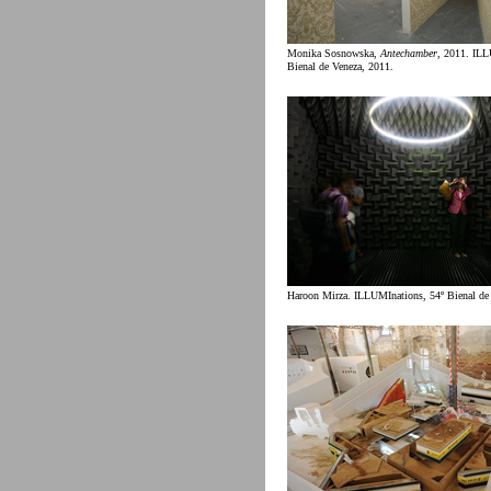
Monika Sosnowska,
Antechamber
, 2011. ILL
Bienal de Veneza, 2011.
Haroon Mirza. ILLUMInations, 54º Bienal de