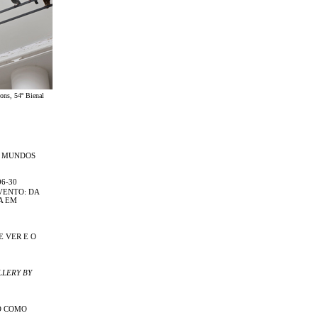
ons, 54º Bienal
R MUNDOS
06-30
VENTO: DA
A EM
E VER E O
LLERY BY
O COMO