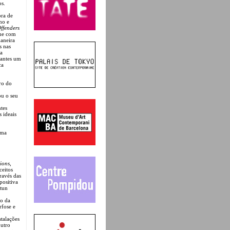
os.
bra de
no e
ffenders
ime com
maneira
s nas
 a
 antes um
ca
ro do
ou o seu
tes
 ideais
uma
ions
,
ceitos
ravés das
positiva
rtun
no da
rfose e
stalações
outro