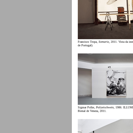
Francisco Tropa,
Scenario
, 2011. Vista da ins
de Portugal).
Sigmar Polke,
Polizeischwein
, 1986. ILLUMI
Bienal de Veneza, 2011.