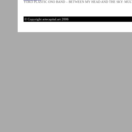
YOKO PLASTIC ONO BAND – BETWEEN MY HEAD AND THE SKY: MÚLT
© Copyright artecapital.art 2006