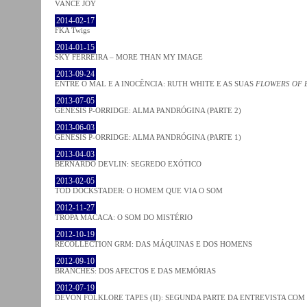
VANCE JOY
2014-02-17
FKA Twigs
2014-01-15
SKY FERREIRA – MORE THAN MY IMAGE
2013-09-24
ENTRE O MAL E A INOCÊNCIA: RUTH WHITE E AS SUAS
FLOWERS OF 
2013-07-05
GENESIS P-ORRIDGE: ALMA PANDRÓGINA (PARTE 2)
2013-06-03
GENESIS P-ORRIDGE: ALMA PANDRÓGINA (PARTE 1)
2013-04-03
BERNARDO DEVLIN: SEGREDO EXÓTICO
2013-02-05
TOD DOCKSTADER: O HOMEM QUE VIA O SOM
2012-11-27
TROPA MACACA: O SOM DO MISTÉRIO
2012-10-19
RECOLLECTION GRM: DAS MÁQUINAS E DOS HOMENS
2012-09-10
BRANCHES: DOS AFECTOS E DAS MEMÓRIAS
2012-07-19
DEVON FOLKLORE TAPES (II): SEGUNDA PARTE DA ENTREVISTA CO