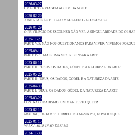
2026-03-27
UMA OUTRA VIAGEM AO FIM DA NOITE
2026-02-26
JOANA PATRÃO E TIAGO MADALENO -
GLOSSOLALIA
2026-01-29
O PRIVILÉGIO DE ESCOLHER NÃO VER: A SINGULARIDADE DO OLHA
2025-11-23
PARTE V/5: NÃO NOS QUESTIONAMOS PARA VIVER: VIVEMOS PORQ
2025-09-11
PARTE IV/5: MAIS UMA VEZ, REPENSAR A ARTE
2025-06-11
PARTE III: 'DEUS, OS DADOS, GÖDEL E A NATUREZA DA ARTE'
2025-05-20
PARTE II: 'DEUS, OS DADOS, GÖDEL E A NATUREZA DA ARTE'
2025-04-30
PARTE I: 'DEUS, OS DADOS, GÖDEL E A NATUREZA DA ARTE'
2025-03-28
CONTRA O IDADISMO. UM MANIFESTO QUEER
2025-02-19
MEETING
, DE JAMES TURRELL NO MoMA PS1, NOVA IORQUE
2025-01-15
WALK A MILE IN MY DREAMS
2024-11-30