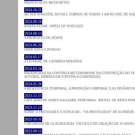
FRANCIS ALYS: RICOCHETES
2024-10-21
AO SER NINGUÉM, DUVALL TORNOU-SE TODAS.
I AM NO ONE
, DE NÁ
2024-09-18
JOSÈFA NTJAM :
SWELL OF SPÆC(I)ES
2024-08-13
A PROPÓSITO DE
ZÉNITE
2024-06-20
ONDE ESTÁ O PESSOA?
2024-05-17
ΛƬSUMOЯI, DE CATARINA MIRANDA
2024-03-24
PARADIGMAS DA CONTÍNUA METAMORFOSE NA CONSTRUÇÃO DO TEM
AUTORAL HÍBRIDA EM CONTÍNUA CAMINHADA
2024-02-26
A RESISTÊNCIA TEMPORAL, A PRODUÇÃO CORPORAL E AS DINÂMIC
2023-12-15
CAFE ZERO
BY SOREN AAGAARD, PERFORMA - BIENAL DE ARTES PE
2023-11-13
SOBRE O PROTEGER E O SUPLICAR – “OS PROTEGIDOS” DE ELFRIEDE
2023-10-31
O REGRESSO DE CLÁUDIA DIAS. UM CICLO DE CRIAÇÃO DE 10 ANOS 
2023-09-12