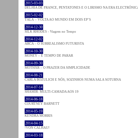
2015-03-03
DELHIA DE FRANCE, PENTATONES E O LIRISMO NA ERA ELECTRÓNIC
2015-02-02
TĀLĀ – VOLTA AO MUNDO EM DOIS EP’S
2014-12-30
SILK RHODES - Viagem no Tempo
2014-12-02
ARCA – O SURREALISMO FUTURISTA
2014-10-30
MONEY – É TEMPO DE PARAR
2014-09-30
MOTHXR – O PRAZER DA SIMPLICIDADE
2014-08-21
CARLA BOZULICH E NÓS, SOZINHOS NUMA SALA SOTURNA
2014-07-14
SHAMIR: MULTI-CAMADA AOS 19
2014-06-18
COURTNEY BARNETT
2014-05-19
KENDRA MORRIS
2014-04-15
!VON CALHAU!
2014-03-18