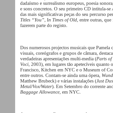
dadaísmo e surrealismo europeus, poesia sonora, 
e sons concretos. O seu primeiro CD intitula-se
das mais significativas peças do seu percurso p
Titles “You”
, I
n Times of Old
, entre outras, qu
fazerem parte do registo.
Dos numerosos projectos musicais que Pamela cria 
visuais, coreógrafos e grupos de câmara, destaca
verdadeiras apresentações multi-media (
Parts of
Voci
, 2003), em lugares tão apetecíveis quanto
Francisco, Kitchen em NYC e o Museum of Con
entre outros. Contam-se ainda uma ópera,
Wunde
Matthew Brubeck) e várias instalações (
Just Dus
Metal/Vox/Water
). Em Setembro do corrente ano 
Baggage Allowance
, em NYC.