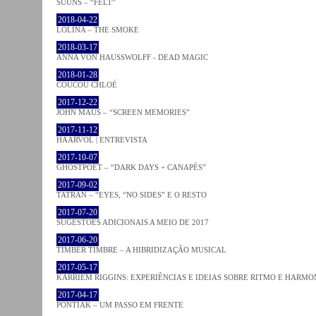
SUUNS – “FELT”
2018-04-22
LOLINA – THE SMOKE
2018-03-17
ANNA VON HAUSSWOLFF - DEAD MAGIC
2018-01-28
COUCOU CHLOÉ
2017-12-22
JOHN MAUS – “SCREEN MEMORIES”
2017-11-12
HAARVÖL | ENTREVISTA
2017-10-07
GHOSTPOET – “DARK DAYS + CANAPÉS”
2017-09-02
TATRAN – “EYES, “NO SIDES” E O RESTO
2017-07-20
SUGESTÕES ADICIONAIS A MEIO DE 2017
2017-06-20
TIMBER TIMBRE – A HIBRIDIZAÇÃO MUSICAL
2017-05-17
KARRIEM RIGGINS: EXPERIÊNCIAS E IDEIAS SOBRE RITMO E HARMO
2017-04-17
PONTIAK – UM PASSO EM FRENTE