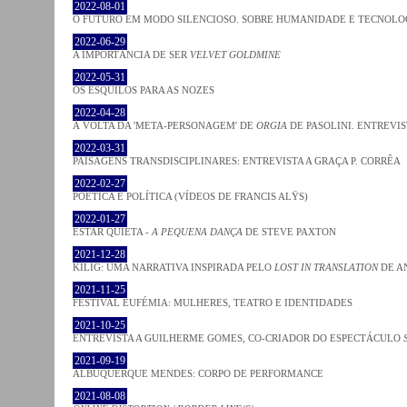
2022-08-01
O FUTURO EM MODO SILENCIOSO. SOBRE HUMANIDADE E TECNOLO
2022-06-29
A IMPORTÂNCIA DE SER
VELVET GOLDMINE
2022-05-31
OS ESQUILOS PARA AS NOZES
2022-04-28
À VOLTA DA 'META-PERSONAGEM' DE
ORGIA
DE PASOLINI. ENTREVIS
2022-03-31
PAISAGENS TRANSDISCIPLINARES: ENTREVISTA A GRAÇA P. CORRÊA
2022-02-27
POÉTICA E POLÍTICA (VÍDEOS DE FRANCIS ALŸS)
2022-01-27
ESTAR QUIETA -
A PEQUENA DANÇA
DE STEVE PAXTON
2021-12-28
KILIG: UMA NARRATIVA INSPIRADA PELO
LOST IN TRANSLATION
DE A
2021-11-25
FESTIVAL EUFÉMIA: MULHERES, TEATRO E IDENTIDADES
2021-10-25
ENTREVISTA A GUILHERME GOMES, CO-CRIADOR DO ESPECTÁCULO
2021-09-19
ALBUQUERQUE MENDES: CORPO DE PERFORMANCE
2021-08-08