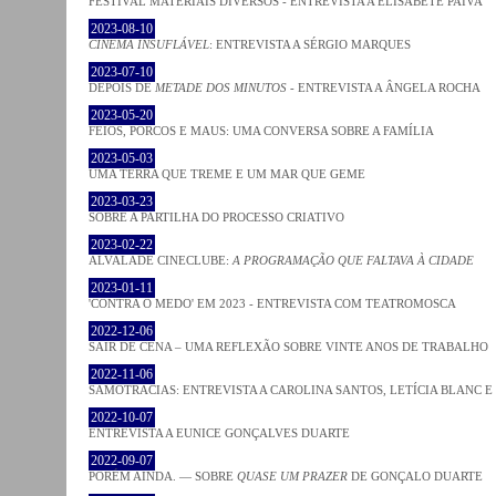
FESTIVAL MATERIAIS DIVERSOS - ENTREVISTA A ELISABETE PAIVA
2023-08-10
CINEMA INSUFLÁVEL
: ENTREVISTA A SÉRGIO MARQUES
2023-07-10
DEPOIS DE
METADE DOS MINUTOS
- ENTREVISTA A ÂNGELA ROCHA
2023-05-20
FEIOS, PORCOS E MAUS: UMA CONVERSA SOBRE A FAMÍLIA
2023-05-03
UMA TERRA QUE TREME E UM MAR QUE GEME
2023-03-23
SOBRE A PARTILHA DO PROCESSO CRIATIVO
2023-02-22
ALVALADE CINECLUBE:
A PROGRAMAÇÃO QUE FALTAVA À CIDADE
2023-01-11
'CONTRA O MEDO' EM 2023 - ENTREVISTA COM TEATROMOSCA
2022-12-06
SAIR DE CENA – UMA REFLEXÃO SOBRE VINTE ANOS DE TRABALHO
2022-11-06
SAMOTRACIAS: ENTREVISTA A CAROLINA SANTOS, LETÍCIA BLANC E
2022-10-07
ENTREVISTA A EUNICE GONÇALVES DUARTE
2022-09-07
PORÉM AINDA. — SOBRE
QUASE UM PRAZER
DE GONÇALO DUARTE