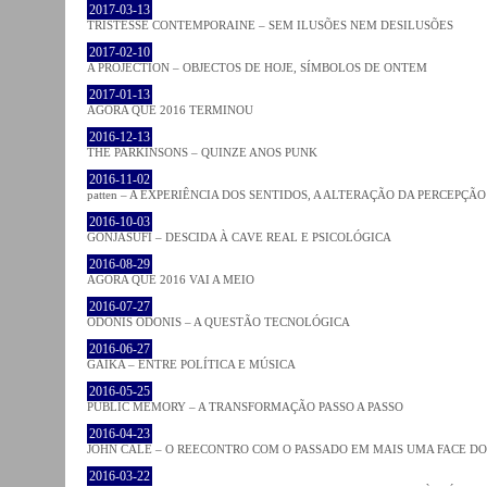
2017-03-13
TRISTESSE CONTEMPORAINE – SEM ILUSÕES NEM DESILUSÕES
2017-02-10
A PROJECTION – OBJECTOS DE HOJE, SÍMBOLOS DE ONTEM
2017-01-13
AGORA QUE 2016 TERMINOU
2016-12-13
THE PARKINSONS – QUINZE ANOS PUNK
2016-11-02
patten – A EXPERIÊNCIA DOS SENTIDOS, A ALTERAÇÃO DA PERCEPÇÃO
2016-10-03
GONJASUFI – DESCIDA À CAVE REAL E PSICOLÓGICA
2016-08-29
AGORA QUE 2016 VAI A MEIO
2016-07-27
ODONIS ODONIS – A QUESTÃO TECNOLÓGICA
2016-06-27
GAIKA – ENTRE POLÍTICA E MÚSICA
2016-05-25
PUBLIC MEMORY – A TRANSFORMAÇÃO PASSO A PASSO
2016-04-23
JOHN CALE – O REECONTRO COM O PASSADO EM MAIS UMA FACE D
2016-03-22