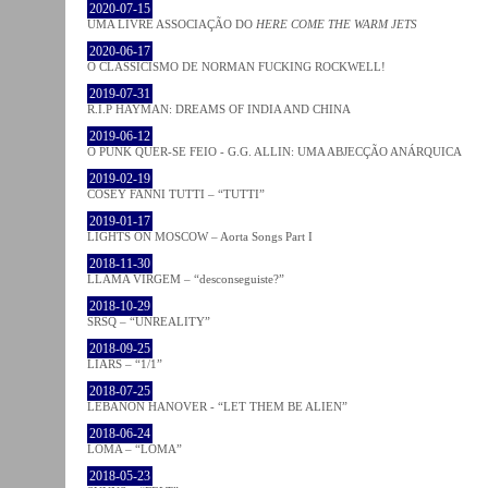
2020-07-15
UMA LIVRE ASSOCIAÇÃO DO
HERE COME THE WARM JETS
2020-06-17
O CLASSICISMO DE NORMAN FUCKING ROCKWELL!
2019-07-31
R.I.P HAYMAN: DREAMS OF INDIA AND CHINA
2019-06-12
O PUNK QUER-SE FEIO - G.G. ALLIN: UMA ABJECÇÃO ANÁRQUICA
2019-02-19
COSEY FANNI TUTTI – “TUTTI”
2019-01-17
LIGHTS ON MOSCOW – Aorta Songs Part I
2018-11-30
LLAMA VIRGEM – “desconseguiste?”
2018-10-29
SRSQ – “UNREALITY”
2018-09-25
LIARS – “1/1”
2018-07-25
LEBANON HANOVER - “LET THEM BE ALIEN”
2018-06-24
LOMA – “LOMA”
2018-05-23