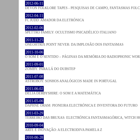
2012-06-11
DEVON FOLKLORE TAPES - PESQUISAS DE CAMPO, FANTASMAS FOL
2012-04-11
FC JUDD: AMADOR DA ELETRÓNICA
2012-02-06
SPETTRO FAMILY: OCULTISMO PSICADÉLICO ITALIANO
2011-11-25
ONEOHTRIX POINT NEVER: DA IMPLOSÃO DOS FANTASMAS
2011-10-06
O SOM E O SENTIDO – PÁGINAS DA MEMÓRIA DO RADIOPHONIC WO
2011-09-01
ZOMBY. PARA LÁ DO DUBSTEP
2011-07-08
ASTROBOY: SONHOS ANALÓGICOS MADE IN PORTUGAL
2011-06-02
DELIA DERBYSHIRE: O SOM E A MATEMÁTICA
2011-05-06
DAPHNE ORAM: PIONEIRA ELECTRÓNICA E INVENTORA DO FUTURO
2011-03-29
TERREIRO DAS BRUXAS: ELECTRÓNICA FANTASMAGÓRICA, WITCH HO
2010-09-04
ARTE E INOVAÇÃO: A ELECTRODIVA PAMELA Z
2010-06-28