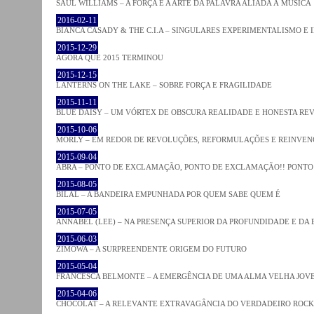
SAUL WILLIAMS – A FORÇA E A ARTE DA PALAVRA ALIADA À MÚSICA
2016-02-11
BIANCA CASADY & THE C.I.A – SINGULARES EXPERIMENTALISMO E
2015-12-29
AGORA QUE 2015 TERMINOU
2015-12-15
LANTERNS ON THE LAKE – SOBRE FORÇA E FRAGILIDADE
2015-11-11
BLUE DAISY – UM VÓRTEX DE OBSCURA REALIDADE E HONESTA RE
2015-10-06
MORLY – EM REDOR DE REVOLUÇÕES, REFORMULAÇÕES E REINVEN
2015-09-04
ABRA – PONTO DE EXCLAMAÇÃO, PONTO DE EXCLAMAÇÃO!! PONTO 
2015-08-05
BILAL – A BANDEIRA EMPUNHADA POR QUEM SABE QUEM É
2015-07-05
ANNABEL (LEE) – NA PRESENÇA SUPERIOR DA PROFUNDIDADE E DA
2015-06-03
ZIMOWA – A SURPREENDENTE ORIGEM DO FUTURO
2015-05-04
FRANCESCA BELMONTE – A EMERGÊNCIA DE UMA ALMA VELHA JOV
2015-04-06
CHOCOLAT – A RELEVANTE EXTRAVAGÂNCIA DO VERDADEIRO ROCK