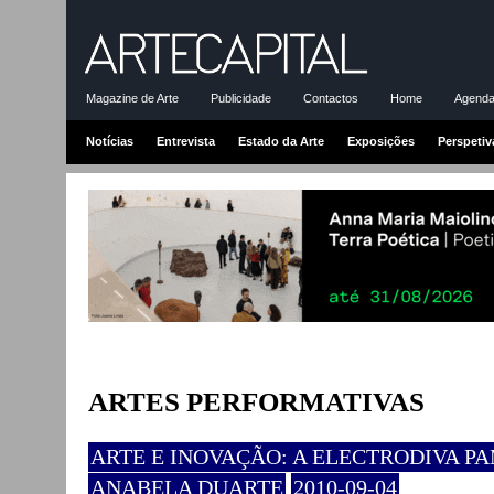
Magazine de Arte
Publicidade
Contactos
Home
Agenda-
Notícias
Entrevista
Estado da Arte
Exposições
Perspetiv
ARTES PERFORMATIVAS
ARTE E INOVAÇÃO: A ELECTRODIVA P
ANABELA DUARTE
2010-09-04