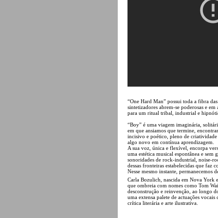
“One Hard Man” possui toda a fibra das 
sintetizadores abrem-se poderosas e em 
para um ritual tribal, industrial e hipn
“Boy” é uma viagem imaginária, solitári
em que ansiamos que termine, encontram
incisivo e poético, pleno de criativid
algo novo em contínua aprendizagem.
A sua voz, única e flexível, encorpa ve
uma estética musical espontânea e sem 
sonoridades de rock-industrial, noise-ro
dessas fronteiras estabelecidas que faz 
Nesse mesmo instante, permanecemos de
Carla Bozulich, nascida em Nova York e
que ombreia com nomes como Tom Waits o
desconstrução e reinvenção, ao longo d
uma extensa palete de actuações vocais c
crítica literária e arte ilustrativa.