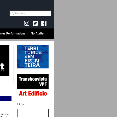
rtes Performativas
No Atelier
Links
râneo a
ilêncio.