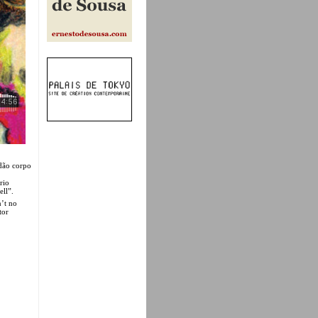
 dão corpo
rio
ell”.
’t no
tor