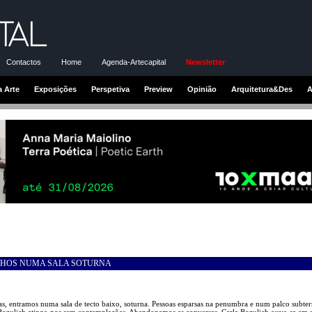
Contactos
Home
Agenda-Artecapital
Newsletter
a Arte
Exposições
Perspetiva
Preview
Opinião
Arquitetura&Des
A
INHOS NUMA SALA SOTURNA
as, entramos numa sala de tecto baixo, soturna. Pessoas esparsas na penumbra e num palco subter
Bozulich atinge-nos sem contemplações. Abandonamos as conversas, Carla Bozulich ouve-se em s