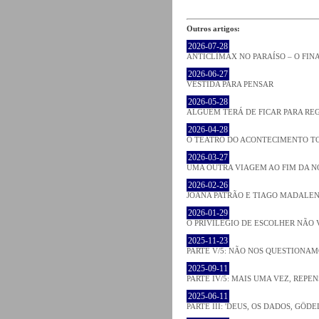
Outros artigos:
2026-07-28
ANTICLÍMAX NO PARAÍSO – O FI
2026-06-27
VESTIDA PARA PENSAR
2026-05-28
ALGUÉM TERÁ DE FICAR PARA RE
2026-04-28
O TEATRO DO ACONTECIMENTO T
2026-03-27
UMA OUTRA VIAGEM AO FIM DA N
2026-02-26
JOANA PATRÃO E TIAGO MADALEN
2026-01-29
O PRIVILÉGIO DE ESCOLHER NÃO 
2025-11-23
PARTE V/5: NÃO NOS QUESTIONA
2025-09-11
PARTE IV/5: MAIS UMA VEZ, REPEN
2025-06-11
PARTE III: 'DEUS, OS DADOS, GÖD