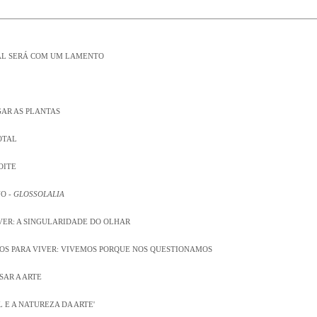
NAL SERÁ COM UM LAMENTO
GAR AS PLANTAS
OTAL
OITE
O -
GLOSSOLALIA
VER: A SINGULARIDADE DO OLHAR
MOS PARA VIVER: VIVEMOS PORQUE NOS QUESTIONAMOS
SAR A ARTE
EL E A NATUREZA DA ARTE'