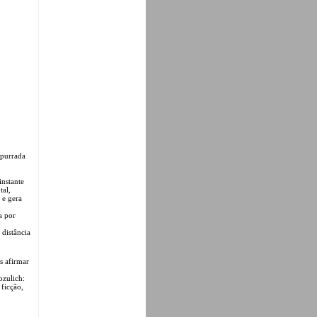
mpurrada
instante
tal,
 e gera
a por
 distância
s afirmar
ozulich:
 ficção,