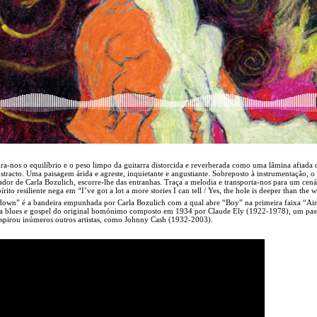
ra-nos o equilíbrio e o peso limpo da guitarra distorcida e reverberada como uma lâmina afiada
stracto. Uma paisagem árida e agreste, inquietante e angustiante. Sobreposto à instrumentação, o
or de Carla Bozulich, escorre-lhe das entranhas. Traça a melodia e transporta-nos para um cená
ito resiliente nega em “I’ve got a lot a more stories I can tell / Yes, the hole is deeper than the w
 down” é a bandeira empunhada por Carla Bozulich com a qual abre “Boy” na primeira faixa “Ain
cia blues e gospel do original homónimo composto em 1934 por Claude Ely (1922-1978), um pas
inspirou inúmeros outros artistas, como Johnny Cash (1932-2003).