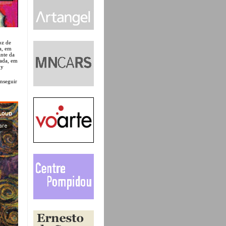
oz de
a, em
ante da
çada, em
my
onseguir