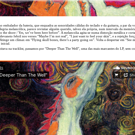
 embalador da bateria, que enquadra as sonoridades cálidas do teclado e da guitarra, a par da v
egria melancólica, parece revisitar alguém querido, talvez ela própria, num intervalo da memóri
 the shore / Yes, we’ve been here before”. A melancolia agita-se numa distorção metálica e cort
evaneio febril nos versos “Maybe I’m not real”, “I just want to feel your skin”, e a rejeição for
. Atinge um clímax em “Flying skull bones, there’s a party going on”. Volta a despertar em “See 
inicial.
 oitava na tracklist, passamos por “Deeper Than The Well”, uma das mais marcantes do LP, sem c