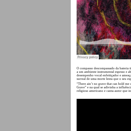
O compasso descompassado da bateria ti
a um ambiente instrumental espesso e ab
desempenho vocal enfeitiçador e ameaçad
surreal de uma morte lenta que o seu espír
“There ain’t no grave that can hold me
Grave” e na qual se adivinha a influên
religioso americano e canta-autor que 