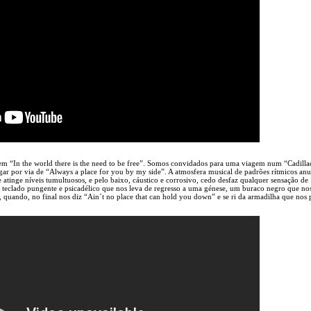
 em “In the world there is the need to be free”. Somos convidados para uma viagem num “Cadilla
gar por via de “Always a place for you by my side”. A atmosfera musical de padrões rítmicos anu
 atinge níveis tumultuosos, e pelo baixo, cáustico e corrosivo, cedo desfaz qualquer sensação de
 o teclado pungente e psicadélico que nos leva de regresso a uma génese, um buraco negro que no
 quando, no final nos diz “Ain´t no place that can hold you down” e se ri da armadilha que nos 