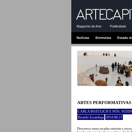
Magazine de Arte
Publicidade
Notícias
Entrevista
Estado d
ARTES PERFORMATIVAS
CARLA BOZULICH E NÓS, SOZ
Ricardo Escarduça
2014-08-21
Descemos umas escadas estreitas e escur
banda sob uma luz branca ténue. Carla 