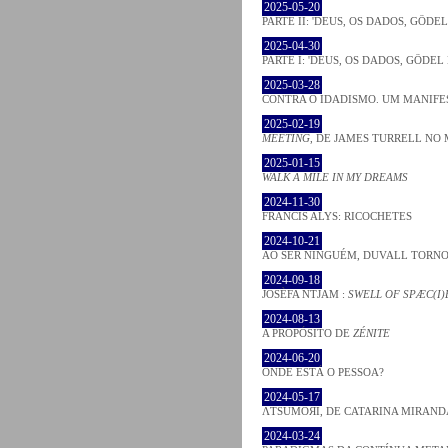
2025-05-20
PARTE II: 'DEUS, OS DADOS, GÖDE
2025-04-30
PARTE I: 'DEUS, OS DADOS, GÖDEL
2025-03-28
CONTRA O IDADISMO. UM MANIFE
2025-02-19
MEETING
, DE JAMES TURRELL NO 
2025-01-15
WALK A MILE IN MY DREAMS
2024-11-30
FRANCIS ALYS: RICOCHETES
2024-10-21
AO SER NINGUÉM, DUVALL TORNO
2024-09-18
JOSÈFA NTJAM :
SWELL OF SPÆC(I)
2024-08-13
A PROPÓSITO DE
ZÉNITE
2024-06-20
ONDE ESTÁ O PESSOA?
2024-05-17
ΛƬSUMOЯI, DE CATARINA MIRAND
2024-03-24