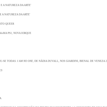
L E A NATUREZA DA ARTE'
 E A NATUREZA DA ARTE'
STO QUEER
MoMA PS1, NOVA IORQUE
U-SE TODAS.
I AM NO ONE
, DE NÁDIA DUVALL, NOS GIARDINI, BIENAL DE VENEZA 2
ES
A