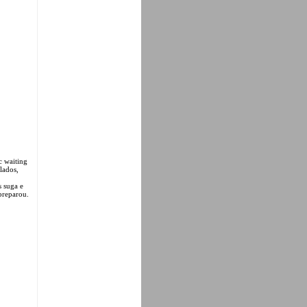
c waiting
lados,
s suga e
preparou.