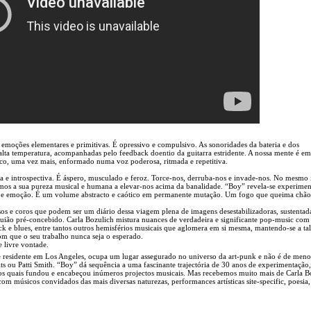
emoções elementares e primitivas. É opressivo e compulsivo. As sonoridades da bateria e dos
alta temperatura, acompanhadas pelo feedback doentio da guitarra estridente. A nossa mente é e
ótico, uma vez mais, enformado numa voz poderosa, ritmada e repetitiva.
a e introspectiva. É áspero, musculado e feroz. Torce-nos, derruba-nos e invade-nos. No mesmo 
os a sua pureza musical e humana a elevar-nos acima da banalidade. “Boy” revela-se experimen
ade e emoção. É um volume abstracto e caótico em permanente mutação. Um fogo que queima chão
rsos e coros que podem ser um diário dessa viagem plena de imagens desestabilizadoras, sustentad
guião pré-concebido. Carla Bozulich mistura nuances de verdadeira e significante pop-music com
ck e blues, entre tantos outros hemisférios musicais que aglomera em si mesma, mantendo-se a tal
com que o seu trabalho nunca seja o esperado.
 livre vontade.
 residente em Los Angeles, ocupa um lugar assegurado no universo da art-punk e não é de meno
u Patti Smith. “Boy” dá sequência a uma fascinante trajectória de 30 anos de experimentação,
os quais fundou e encabeçou inúmeros projectos musicais. Mas recebemos muito mais de Carla B
om músicos convidados das mais diversas naturezas, performances artísticas site-specific, poesia,