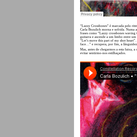
“Lazzy Crossbones” é marcada pelo ritmo
Carla Bozulich morna e sofrida. Numa al
frases como “Lazzy crossbones waving to
guitarra e ascende a um limbo entre um d
“Let’s move this part of my shot heart”
face…” e recupera, por fim, a lânguidez 
Mas, antes de chegarmos a esta faixa, a
evitar sentirmo-nos estilhaçados.