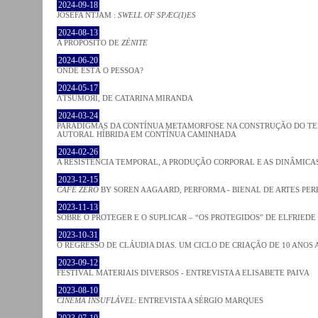
2024-09-18
JOSÈFA NTJAM :
SWELL OF SPÆC(I)ES
2024-08-13
A PROPÓSITO DE
ZÉNITE
2024-06-20
ONDE ESTÁ O PESSOA?
2024-05-17
ΛƬSUMOЯI, DE CATARINA MIRANDA
2024-03-24
PARADIGMAS DA CONTÍNUA METAMORFOSE NA CONSTRUÇÃO DO TEM
AUTORAL HÍBRIDA EM CONTÍNUA CAMINHADA
2024-02-26
A RESISTÊNCIA TEMPORAL, A PRODUÇÃO CORPORAL E AS DINÂMIC
2023-12-15
CAFE ZERO
BY SOREN AAGAARD, PERFORMA - BIENAL DE ARTES PE
2023-11-13
SOBRE O PROTEGER E O SUPLICAR – “OS PROTEGIDOS” DE ELFRIEDE
2023-10-31
O REGRESSO DE CLÁUDIA DIAS. UM CICLO DE CRIAÇÃO DE 10 ANOS 
2023-09-12
FESTIVAL MATERIAIS DIVERSOS - ENTREVISTA A ELISABETE PAIVA
2023-08-10
CINEMA INSUFLÁVEL
: ENTREVISTA A SÉRGIO MARQUES
2023-07-10