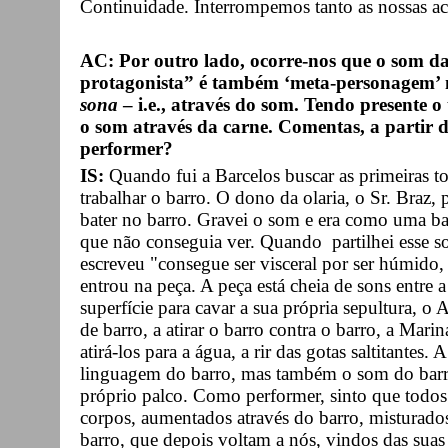
Continuidade. Interrompemos tanto as nossas acç
AC: Por outro lado, ocorre-nos que o som d
protagonista” é também ‘meta-personagem’ n
sona
– i.e., através do som. Tendo presente o 
o som através da carne. Comentas, a partir 
performer?
IS:
Quando fui a Barcelos buscar as primeiras t
trabalhar o barro. O dono da olaria, o Sr. Bra
bater no barro. Gravei o som e era como uma ba
que não conseguia ver. Quando partilhei esse s
escreveu "consegue ser visceral por ser húmido, 
entrou na peça. A peça está cheia de sons entre a 
superfície para cavar a sua própria sepultura, o
de barro, a atirar o barro contra o barro, a Mari
atirá-los para a água, a rir das gotas saltitantes.
linguagem do barro, mas também o som do barro
próprio palco. Como performer, sinto que todos
corpos, aumentados através do barro, misturado
barro, que depois voltam a nós, vindos das suas