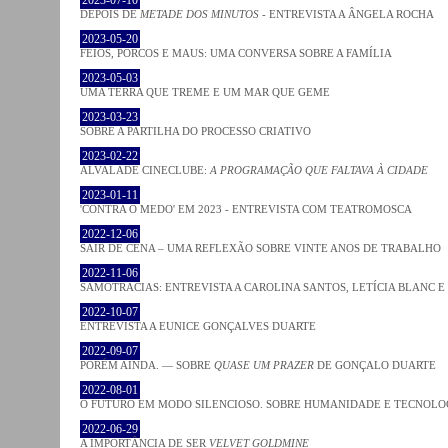
DEPOIS DE
METADE DOS MINUTOS
- ENTREVISTA A ÂNGELA ROCHA
2023-05-20
FEIOS, PORCOS E MAUS: UMA CONVERSA SOBRE A FAMÍLIA
2023-05-03
UMA TERRA QUE TREME E UM MAR QUE GEME
2023-03-23
SOBRE A PARTILHA DO PROCESSO CRIATIVO
2023-02-22
ALVALADE CINECLUBE:
A PROGRAMAÇÃO QUE FALTAVA À CIDADE
2023-01-11
'CONTRA O MEDO' EM 2023 - ENTREVISTA COM TEATROMOSCA
2022-12-06
SAIR DE CENA – UMA REFLEXÃO SOBRE VINTE ANOS DE TRABALHO
2022-11-06
SAMOTRACIAS: ENTREVISTA A CAROLINA SANTOS, LETÍCIA BLANC E
2022-10-07
ENTREVISTA A EUNICE GONÇALVES DUARTE
2022-09-07
PORÉM AINDA. — SOBRE
QUASE UM PRAZER
DE GONÇALO DUARTE
2022-08-01
O FUTURO EM MODO SILENCIOSO. SOBRE HUMANIDADE E TECNOLO
2022-06-29
A IMPORTÂNCIA DE SER
VELVET GOLDMINE