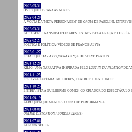
2022-05-31
OS ESQUILOS PARA AS NOZES
2022-04-28
À VOLTA DA 'META-PERSONAGEM' DE
ORGIA
DE PASOLINI. ENTREVIS
2022-03-31
PAISAGENS TRANSDISCIPLINARES: ENTREVISTA A GRAÇA P. CORRÊA
2022-02-27
POÉTICA E POLÍTICA (VÍDEOS DE FRANCIS ALŸS)
2022-01-27
ESTAR QUIETA -
A PEQUENA DANÇA
DE STEVE PAXTON
2021-12-28
KILIG: UMA NARRATIVA INSPIRADA PELO
LOST IN TRANSLATION
DE A
2021-11-25
FESTIVAL EUFÉMIA: MULHERES, TEATRO E IDENTIDADES
2021-10-25
ENTREVISTA A GUILHERME GOMES, CO-CRIADOR DO ESPECTÁCULO
2021-09-19
ALBUQUERQUE MENDES: CORPO DE PERFORMANCE
2021-08-08
ONLINE DISTORTION / BORDER LINE(S)
2021-07-06
AURORA NEGRA