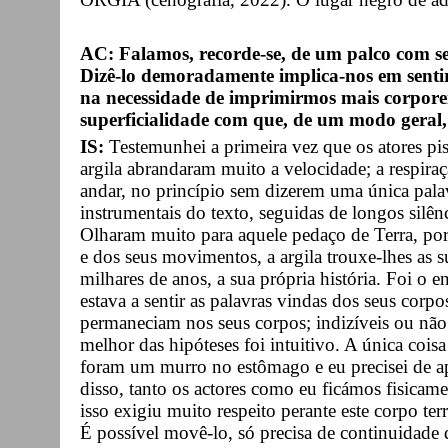
AC: Falamos, recorde-se, de um palco com sei
Dizê-lo demoradamente implica-nos em sentir
na necessidade de imprimirmos mais corpore
superficialidade com que, de um modo gera
IS:
Testemunhei a primeira vez que os atores pi
argila abrandaram muito a velocidade; a respira
andar, no princípio sem dizerem uma única pala
instrumentais do texto, seguidas de longos silênc
Olharam muito para aquele pedaço de Terra, por
e dos seus movimentos, a argila trouxe-lhes as 
milhares de anos, a sua própria história. Foi o en
estava a sentir as palavras vindas dos seus corpos
permaneciam nos seus corpos; indizíveis ou não
melhor das hipóteses foi intuitivo. A única coisa
foram um murro no estômago e eu precisei de a
disso, tanto os actores como eu ficámos fisicame
isso exigiu muito respeito perante este corpo te
É possível movê-lo, só precisa de continuidade de