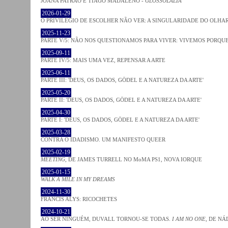
JOANA PATRÃO E TIAGO MADALENO -
GLOSSOLALIA
2026-01-29
O PRIVILÉGIO DE ESCOLHER NÃO VER: A SINGULARIDADE DO OLHA
2025-11-23
PARTE V/5: NÃO NOS QUESTIONAMOS PARA VIVER: VIVEMOS PORQ
2025-09-11
PARTE IV/5: MAIS UMA VEZ, REPENSAR A ARTE
2025-06-11
PARTE III: 'DEUS, OS DADOS, GÖDEL E A NATUREZA DA ARTE'
2025-05-20
PARTE II: 'DEUS, OS DADOS, GÖDEL E A NATUREZA DA ARTE'
2025-04-30
PARTE I: 'DEUS, OS DADOS, GÖDEL E A NATUREZA DA ARTE'
2025-03-28
CONTRA O IDADISMO. UM MANIFESTO QUEER
2025-02-19
MEETING
, DE JAMES TURRELL NO MoMA PS1, NOVA IORQUE
2025-01-15
WALK A MILE IN MY DREAMS
2024-11-30
FRANCIS ALYS: RICOCHETES
2024-10-21
AO SER NINGUÉM, DUVALL TORNOU-SE TODAS.
I AM NO ONE
, DE NÁ