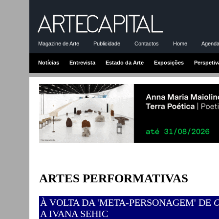
Magazine de Arte
Publicidade
Contactos
Home
Agenda-
Notícias
Entrevista
Estado da Arte
Exposições
Perspetiv
ARTES PERFORMATIVAS
À VOLTA DA 'META-PERSONAGEM' DE
A IVANA SEHIC