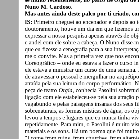
Nuno M. Cardoso.
Mas antes ainda deste palco por ti criado, co
IS:
Primeiro cheguei ao
encenador e depois ao t
doutoramento, houve um dia em que fizemos um
expressar a nossa pesquisa apenas através de o
e andei com ele sobre a cabeça. O Nuno disse-
que eu fizesse a cenografia para a sua interpreta
me o convite. Mas a primeira vez que nos encon
Coreográfico – onde eu estava a fazer o curso in
ele estava a ministrar um curso de uma semana.
de atravessar o pessoal e mergulhar no arquétip
atraída pela sua leitura do corpo performático.
peça de teatro
Orgia
, conhecia Pasolini sobretu
ligação com ele estabeleceu-se pela sua atração 
vagabundo e pelas paisagens insanas dos seus fi
sobrenaturais, as formas místicas de água, os o
levou a tempos e lugares que eu nunca tinha vivi
repetidamente. Para mim, o Pasolini é muito vis
materiais e os sons. Há um poema que foi muito 
"I come from ruins, from churches, from altarpi