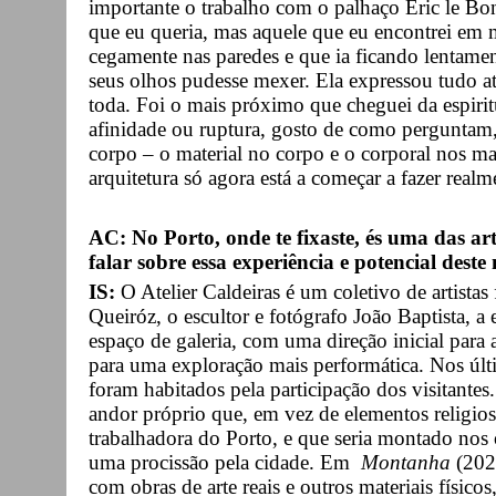
importante o trabalho com o palhaço Eric le Bo
que eu queria, mas aquele que eu encontrei em
cegamente nas paredes e que ia ficando lentamen
seus olhos pudesse mexer. Ela expressou tudo a
toda. Foi o mais próximo que cheguei da espirit
afinidade ou ruptura, gosto de como perguntam, 
corpo – o material no corpo e o corporal nos ma
arquitetura só agora está a começar a fazer real
AC: No Porto, onde te fixaste, és uma das art
falar sobre essa experiência e potencial dest
IS:
O Atelier Caldeiras é um coletivo de artistas
Queiróz, o escultor e fotógrafo João Baptista, a
espaço de galeria, com uma direção inicial para a
para uma exploração mais performática. Nos últ
foram habitados pela participação dos visitant
andor próprio que, em vez de elementos religios
trabalhadora do Porto, e que seria montado no
uma procissão pela cidade. Em
Montanha
(202
com obras de arte reais e outros materiais físic