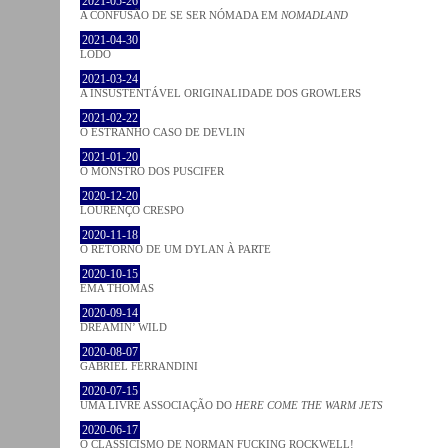
2021-05-26
A CONFUSÃO DE SE SER NÓMADA EM
NOMADLAND
2021-04-30
LODO
2021-03-24
A INSUSTENTÁVEL ORIGINALIDADE DOS GROWLERS
2021-02-22
O ESTRANHO CASO DE DEVLIN
2021-01-20
O MONSTRO DOS PUSCIFER
2020-12-20
LOURENÇO CRESPO
2020-11-18
O RETORNO DE UM DYLAN À PARTE
2020-10-15
EMA THOMAS
2020-09-14
DREAMIN’ WILD
2020-08-07
GABRIEL FERRANDINI
2020-07-15
UMA LIVRE ASSOCIAÇÃO DO
HERE COME THE WARM JETS
2020-06-17
O CLASSICISMO DE NORMAN FUCKING ROCKWELL!