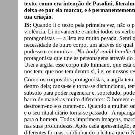
texto, como era intenção de Pasolini, literalm
deixa-se por ela marcar, e é permanentemente
tua criação.
IS:
Quando li o texto pela primeira vez, não o 
violência. Li novamente e anotei todos os verbo
protagonistas — a lista era muito pesada. Senti q
necessidade de outro corpo, um através do qual
pudessem comunicar...'
No-body' could handle t
protagonista que une as personagens através do
Usei a argila, esse corpo não humano, que está
nos tem; que nos tem dentro si, i.e, os nossos re
Como os corpos dos protagonistas, a argila tem
dentro dela; cansa-se e torna-se disfuncional, t
subsolo para poder regenerar e, sobretudo, pode
barro de maneiras muito diferentes: O homem e 
destroem-no e o curam-no. Quando a mulher sai 
e o seu ritual diário torna-se passado. A raparig
para o homem. Todos imprimem imagens, marcas
nas suas profundezas. Após cada apresentação, 
diferentes formas, sublinhando a leitura que o 