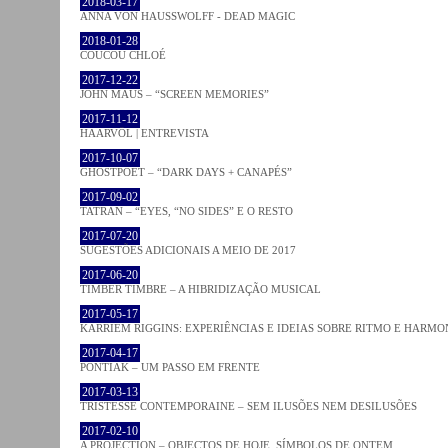
2018-03-17
ANNA VON HAUSSWOLFF - DEAD MAGIC
2018-01-28
COUCOU CHLOÉ
2017-12-22
JOHN MAUS – “SCREEN MEMORIES”
2017-11-12
HAARVÖL | ENTREVISTA
2017-10-07
GHOSTPOET – “DARK DAYS + CANAPÉS”
2017-09-02
TATRAN – “EYES, “NO SIDES” E O RESTO
2017-07-20
SUGESTÕES ADICIONAIS A MEIO DE 2017
2017-06-20
TIMBER TIMBRE – A HIBRIDIZAÇÃO MUSICAL
2017-05-17
KARRIEM RIGGINS: EXPERIÊNCIAS E IDEIAS SOBRE RITMO E HARMO
2017-04-17
PONTIAK – UM PASSO EM FRENTE
2017-03-13
TRISTESSE CONTEMPORAINE – SEM ILUSÕES NEM DESILUSÕES
2017-02-10
A PROJECTION – OBJECTOS DE HOJE, SÍMBOLOS DE ONTEM