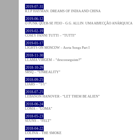
2019-07-31
R.I.P HAYMAN: DREAMS OF INDIA AND CHINA
2019-06-12
O PUNK QUER-SE FEIO - G.G. ALLIN: UMA ABJECÇÃO ANÁRQUICA
2019-02-19
COSEY FANNI TUTTI – “TUTTI”
2019-01-17
LIGHTS ON MOSCOW – Aorta Songs Part I
2018-11-30
LLAMA VIRGEM – “desconseguiste?”
2018-10-29
SRSQ – “UNREALITY”
2018-09-25
LIARS – “1/1”
2018-07-25
LEBANON HANOVER - “LET THEM BE ALIEN”
2018-06-24
LOMA – “LOMA”
2018-05-23
SUUNS – “FELT”
2018-04-22
LOLINA – THE SMOKE