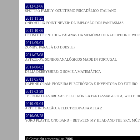
2012-02-06
SPETTRO FAMILY: OCULTISMO PSICADÉLICO ITALIANO
2011-11-25
ONEOHTRIX POINT NEVER: DA IMPLOSÃO DOS FANTASMAS
2011-10-06
O SOM E O SENTIDO – PÁGINAS DA MEMÓRIA DO RADIOPHONIC WO
2011-09-01
ZOMBY. PARA LÁ DO DUBSTEP
2011-07-08
ASTROBOY: SONHOS ANALÓGICOS MADE IN PORTUGAL
2011-06-02
DELIA DERBYSHIRE: O SOM E A MATEMÁTICA
2011-05-06
DAPHNE ORAM: PIONEIRA ELECTRÓNICA E INVENTORA DO FUTURO
2011-03-29
TERREIRO DAS BRUXAS: ELECTRÓNICA FANTASMAGÓRICA, WITCH HO
2010-09-04
ARTE E INOVAÇÃO: A ELECTRODIVA PAMELA Z
2010-06-28
YOKO PLASTIC ONO BAND – BETWEEN MY HEAD AND THE SKY: MÚLT
© Copyright artecapital.art 2006