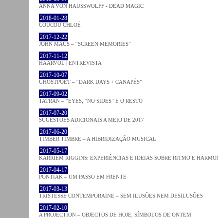
ANNA VON HAUSSWOLFF - DEAD MAGIC
2018-01-28
COUCOU CHLOÉ
2017-12-22
JOHN MAUS – “SCREEN MEMORIES”
2017-11-12
HAARVÖL | ENTREVISTA
2017-10-07
GHOSTPOET – “DARK DAYS + CANAPÉS”
2017-09-02
TATRAN – “EYES, “NO SIDES” E O RESTO
2017-07-20
SUGESTÕES ADICIONAIS A MEIO DE 2017
2017-06-20
TIMBER TIMBRE – A HIBRIDIZAÇÃO MUSICAL
2017-05-17
KARRIEM RIGGINS: EXPERIÊNCIAS E IDEIAS SOBRE RITMO E HARMO
2017-04-17
PONTIAK – UM PASSO EM FRENTE
2017-03-13
TRISTESSE CONTEMPORAINE – SEM ILUSÕES NEM DESILUSÕES
2017-02-10
A PROJECTION – OBJECTOS DE HOJE, SÍMBOLOS DE ONTEM