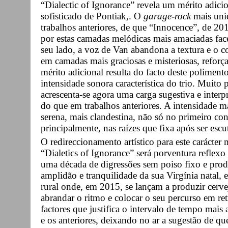
“Dialectic of Ignorance” revela um mérito adici
sofisticado de Pontiak,. O
garage-rock
mais uni
trabalhos anteriores, de que “Innocence”, de 20
por estas camadas melódicas mais amaciadas face
seu lado, a voz de Van abandona a textura e o co
em camadas mais graciosas e misteriosas, reforç
mérito adicional resulta do facto deste poliment
intensidade sonora característica do trio. Muito 
acrescenta-se agora uma carga sugestiva e interp
do que em trabalhos anteriores. A intensidade 
serena, mais clandestina, não só no primeiro co
principalmente, nas raízes que fixa após ser escu
O redireccionamento artístico para este carácter
“Dialetics of Ignorance” será porventura reflex
uma década de digressões sem poiso fixo e prod
amplidão e tranquilidade da sua Virgínia natal
rural onde, em 2015, se lançam a produzir cerve
abrandar o ritmo e colocar o seu percurso em ret
factores que justifica o intervalo de tempo mais
e os anteriores, deixando no ar a sugestão de q