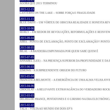
AGORA QUE 2015 TERMINOU
2015-12-15
LANTERNS ON THE LAKE – SOBRE FORÇA E FRAGILIDADE
2015-11-11
BLUE DAISY – UM VÓRTEX DE OBSCURA REALIDADE E HONESTA RE
2015-10-06
MORLY – EM REDOR DE REVOLUÇÕES, REFORMULAÇÕES E REINVEN
2015-09-04
ABRA – PONTO DE EXCLAMAÇÃO, PONTO DE EXCLAMAÇÃO!! PONTO 
2015-08-05
BILAL – A BANDEIRA EMPUNHADA POR QUEM SABE QUEM É
2015-07-05
ANNABEL (LEE) – NA PRESENÇA SUPERIOR DA PROFUNDIDADE E DA
2015-06-03
ZIMOWA – A SURPREENDENTE ORIGEM DO FUTURO
2015-05-04
FRANCESCA BELMONTE – A EMERGÊNCIA DE UMA ALMA VELHA JOV
2015-04-06
CHOCOLAT – A RELEVANTE EXTRAVAGÂNCIA DO VERDADEIRO ROCK
2015-03-03
DELHIA DE FRANCE, PENTATONES E O LIRISMO NA ERA ELECTRÓNIC
2015-02-02
TĀLĀ – VOLTA AO MUNDO EM DOIS EP’S