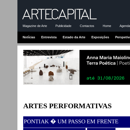
Magazine de Arte
Publicidade
Contactos
Home
Agenda-
Notícias
Entrevista
Estado da Arte
Exposições
Perspetiv
ARTES PERFORMATIVAS
PONTIAK � UM PASSO EM FRENTE