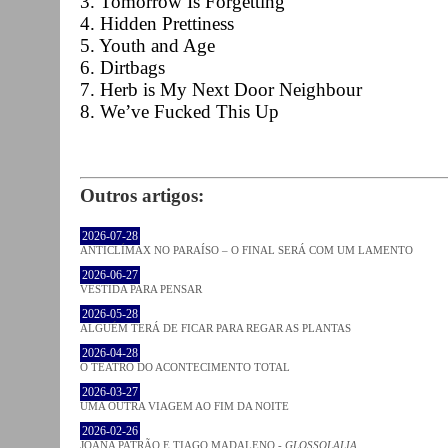
3. Tomorrow Is Forgetting
4. Hidden Prettiness
5. Youth and Age
6. Dirtbags
7. Herb is My Next Door Neighbour
8. We’ve Fucked This Up
Outros artigos:
2026-07-28
ANTICLÍMAX NO PARAÍSO – O FINAL SERÁ COM UM LAMENTO
2026-06-27
VESTIDA PARA PENSAR
2026-05-28
ALGUÉM TERÁ DE FICAR PARA REGAR AS PLANTAS
2026-04-28
O TEATRO DO ACONTECIMENTO TOTAL
2026-03-27
UMA OUTRA VIAGEM AO FIM DA NOITE
2026-02-26
JOANA PATRÃO E TIAGO MADALENO -
GLOSSOLALIA