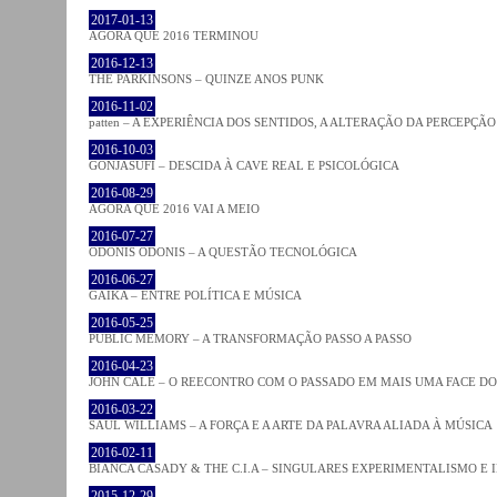
2017-01-13
AGORA QUE 2016 TERMINOU
2016-12-13
THE PARKINSONS – QUINZE ANOS PUNK
2016-11-02
patten – A EXPERIÊNCIA DOS SENTIDOS, A ALTERAÇÃO DA PERCEPÇÃO
2016-10-03
GONJASUFI – DESCIDA À CAVE REAL E PSICOLÓGICA
2016-08-29
AGORA QUE 2016 VAI A MEIO
2016-07-27
ODONIS ODONIS – A QUESTÃO TECNOLÓGICA
2016-06-27
GAIKA – ENTRE POLÍTICA E MÚSICA
2016-05-25
PUBLIC MEMORY – A TRANSFORMAÇÃO PASSO A PASSO
2016-04-23
JOHN CALE – O REECONTRO COM O PASSADO EM MAIS UMA FACE D
2016-03-22
SAUL WILLIAMS – A FORÇA E A ARTE DA PALAVRA ALIADA À MÚSICA
2016-02-11
BIANCA CASADY & THE C.I.A – SINGULARES EXPERIMENTALISMO E
2015-12-29