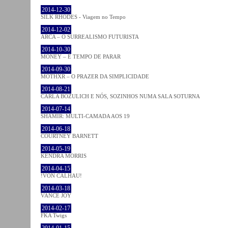
2014-12-30
SILK RHODES - Viagem no Tempo
2014-12-02
ARCA – O SURREALISMO FUTURISTA
2014-10-30
MONEY – É TEMPO DE PARAR
2014-09-30
MOTHXR – O PRAZER DA SIMPLICIDADE
2014-08-21
CARLA BOZULICH E NÓS, SOZINHOS NUMA SALA SOTURNA
2014-07-14
SHAMIR: MULTI-CAMADA AOS 19
2014-06-18
COURTNEY BARNETT
2014-05-19
KENDRA MORRIS
2014-04-15
!VON CALHAU!
2014-03-18
VANCE JOY
2014-02-17
FKA Twigs
2014-01-15