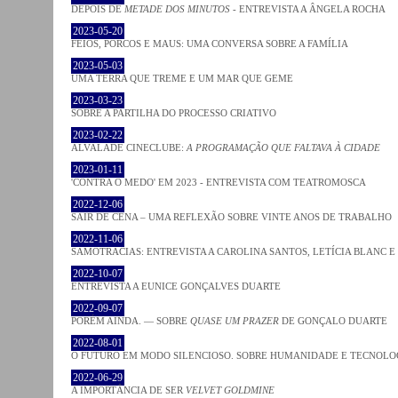
DEPOIS DE
METADE DOS MINUTOS
- ENTREVISTA A ÂNGELA ROCHA
2023-05-20
FEIOS, PORCOS E MAUS: UMA CONVERSA SOBRE A FAMÍLIA
2023-05-03
UMA TERRA QUE TREME E UM MAR QUE GEME
2023-03-23
SOBRE A PARTILHA DO PROCESSO CRIATIVO
2023-02-22
ALVALADE CINECLUBE:
A PROGRAMAÇÃO QUE FALTAVA À CIDADE
2023-01-11
'CONTRA O MEDO' EM 2023 - ENTREVISTA COM TEATROMOSCA
2022-12-06
SAIR DE CENA – UMA REFLEXÃO SOBRE VINTE ANOS DE TRABALHO
2022-11-06
SAMOTRACIAS: ENTREVISTA A CAROLINA SANTOS, LETÍCIA BLANC E
2022-10-07
ENTREVISTA A EUNICE GONÇALVES DUARTE
2022-09-07
PORÉM AINDA. — SOBRE
QUASE UM PRAZER
DE GONÇALO DUARTE
2022-08-01
O FUTURO EM MODO SILENCIOSO. SOBRE HUMANIDADE E TECNOLO
2022-06-29
A IMPORTÂNCIA DE SER
VELVET GOLDMINE