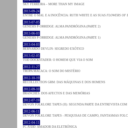
SKY FERREIRA – MORE THAN MY IMAGE
2013-09-24
ENTRE O MAL E A INOCÊNCIA: RUTH WHITE E AS SUAS
FLOWERS OF 
2013-07-05
GENESIS P-ORRIDGE: ALMA PANDRÓGINA (PARTE 2)
2013-06-03
GENESIS P-ORRIDGE: ALMA PANDRÓGINA (PARTE 1)
2013-04-03
BERNARDO DEVLIN: SEGREDO EXÓTICO
2013-02-05
TOD DOCKSTADER: O HOMEM QUE VIA O SOM
2012-11-27
TROPA MACACA: O SOM DO MISTÉRIO
2012-10-19
RECOLLECTION GRM: DAS MÁQUINAS E DOS HOMENS
2012-09-10
BRANCHES: DOS AFECTOS E DAS MEMÓRIAS
2012-07-19
DEVON FOLKLORE TAPES (II): SEGUNDA PARTE DA ENTREVISTA CO
2012-06-11
DEVON FOLKLORE TAPES - PESQUISAS DE CAMPO, FANTASMAS FOL
2012-04-11
FC JUDD: AMADOR DA ELETRÓNICA