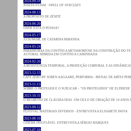
2024-09-18
JOSÈFA NTJAM :
SWELL OF SPÆC(I)ES
2024-08-13
A PROPÓSITO DE
ZÉNITE
2024-06-20
ONDE ESTÁ O PESSOA?
2024-05-17
ΛƬSUMOЯI, DE CATARINA MIRANDA
2024-03-24
PARADIGMAS DA CONTÍNUA METAMORFOSE NA CONSTRUÇÃO DO TEM
AUTORAL HÍBRIDA EM CONTÍNUA CAMINHADA
2024-02-26
A RESISTÊNCIA TEMPORAL, A PRODUÇÃO CORPORAL E AS DINÂMIC
2023-12-15
CAFE ZERO
BY SOREN AAGAARD, PERFORMA - BIENAL DE ARTES PE
2023-11-13
SOBRE O PROTEGER E O SUPLICAR – “OS PROTEGIDOS” DE ELFRIEDE
2023-10-31
O REGRESSO DE CLÁUDIA DIAS. UM CICLO DE CRIAÇÃO DE 10 ANOS 
2023-09-12
FESTIVAL MATERIAIS DIVERSOS - ENTREVISTA A ELISABETE PAIVA
2023-08-10
CINEMA INSUFLÁVEL
: ENTREVISTA A SÉRGIO MARQUES
2023-07-10