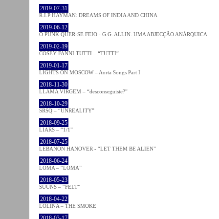
2019-07-31
R.I.P HAYMAN: DREAMS OF INDIA AND CHINA
2019-06-12
O PUNK QUER-SE FEIO - G.G. ALLIN: UMA ABJECÇÃO ANÁRQUICA
2019-02-19
COSEY FANNI TUTTI – “TUTTI”
2019-01-17
LIGHTS ON MOSCOW – Aorta Songs Part I
2018-11-30
LLAMA VIRGEM – “desconseguiste?”
2018-10-29
SRSQ – “UNREALITY”
2018-09-25
LIARS – “1/1”
2018-07-25
LEBANON HANOVER - “LET THEM BE ALIEN”
2018-06-24
LOMA – “LOMA”
2018-05-23
SUUNS – “FELT”
2018-04-22
LOLINA – THE SMOKE
2018-03-17