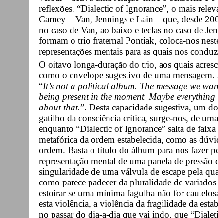
reflexões. “Dialectic of Ignorance”, o mais rele
Carney – Van, Jennings e Lain – que, desde 200
no caso de Van, ao baixo e teclas no caso de Jen
formam o trio fraternal Pontiak, coloca-nos neste 
representações mentais para as quais nos conduz
O oitavo longa-duração do trio, aos quais acre
como o envelope sugestivo de uma mensagem. 
“
It’s not a political album. The message we want
being present in the moment. Maybe everything 
about that.
”. Desta capacidade sugestiva, um d
gatilho da consciência crítica, surge-nos, de um
enquanto “Dialectic of Ignorance” salta de faixa
metafórica da ordem estabelecida, como as dúvi
ordem. Basta o título do álbum para nos fazer pe
representação mental de uma panela de pressão q
singularidade de uma válvula de escape pela qua
como parece padecer da pluralidade de variados 
estoirar se uma mínima fagulha não for cautelo
esta violência, a violência da fragilidade da est
no passar do dia-a-dia que vai indo, que “Dialet