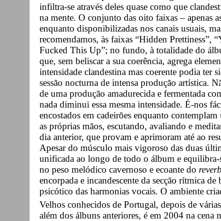
infiltra-se através deles quase como que clandes
na mente. O conjunto das oito faixas – apenas as
enquanto disponibilizadas nos canais usuais, mas
recomendamos, às faixas “Hidden Prettiness”, 
Fucked This Up”; no fundo, à totalidade do á
que, sem beliscar a sua coerência, agrega eleme
intensidade clandestina mas coerente podia ter 
sessão nocturna de intensa produção artística. Nã
de uma produção amadurecida e fermentada com
nada diminui essa mesma intensidade. É-nos fác
encostados em cadeirões enquanto contemplam
as próprias mãos, escutando, avaliando e medita
dia anterior, que provam e aprimoram até ao resu
Apesar do músculo mais vigoroso das duas última
unificada ao longo de todo o álbum e equilibra-
no peso melódico cavernoso e ecoante do
rever
encorpada e incandescente da secção rítmica de b
psicótico das harmonias vocais. O ambiente cri
Velhos conhecidos de Portugal, depois de várias
além dos álbuns anteriores, é em 2004 na cena m