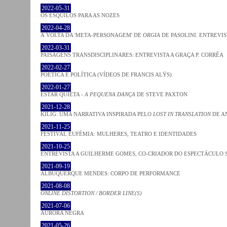
2022-05-31
OS ESQUILOS PARA AS NOZES
2022-04-28
À VOLTA DA 'META-PERSONAGEM' DE
ORGIA
DE PASOLINI. ENTREVIS
2022-03-31
PAISAGENS TRANSDISCIPLINARES: ENTREVISTA A GRAÇA P. CORRÊA
2022-02-27
POÉTICA E POLÍTICA (VÍDEOS DE FRANCIS ALŸS)
2022-01-27
ESTAR QUIETA -
A PEQUENA DANÇA
DE STEVE PAXTON
2021-12-28
KILIG: UMA NARRATIVA INSPIRADA PELO
LOST IN TRANSLATION
DE A
2021-11-25
FESTIVAL EUFÉMIA: MULHERES, TEATRO E IDENTIDADES
2021-10-25
ENTREVISTA A GUILHERME GOMES, CO-CRIADOR DO ESPECTÁCULO
2021-09-19
ALBUQUERQUE MENDES: CORPO DE PERFORMANCE
2021-08-08
ONLINE DISTORTION / BORDER LINE(S)
2021-07-06
AURORA NEGRA
2021-05-26