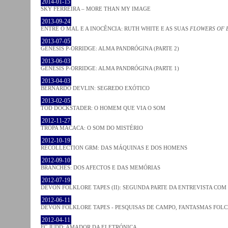
2014-01-15
SKY FERREIRA – MORE THAN MY IMAGE
2013-09-24
ENTRE O MAL E A INOCÊNCIA: RUTH WHITE E AS SUAS
FLOWERS OF 
2013-07-05
GENESIS P-ORRIDGE: ALMA PANDRÓGINA (PARTE 2)
2013-06-03
GENESIS P-ORRIDGE: ALMA PANDRÓGINA (PARTE 1)
2013-04-03
BERNARDO DEVLIN: SEGREDO EXÓTICO
2013-02-05
TOD DOCKSTADER: O HOMEM QUE VIA O SOM
2012-11-27
TROPA MACACA: O SOM DO MISTÉRIO
2012-10-19
RECOLLECTION GRM: DAS MÁQUINAS E DOS HOMENS
2012-09-10
BRANCHES: DOS AFECTOS E DAS MEMÓRIAS
2012-07-19
DEVON FOLKLORE TAPES (II): SEGUNDA PARTE DA ENTREVISTA CO
2012-06-11
DEVON FOLKLORE TAPES - PESQUISAS DE CAMPO, FANTASMAS FOL
2012-04-11
FC JUDD: AMADOR DA ELETRÓNICA