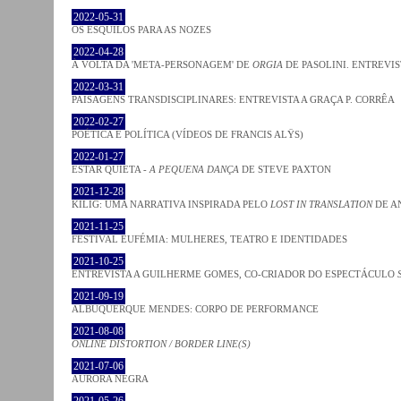
2022-05-31
OS ESQUILOS PARA AS NOZES
2022-04-28
À VOLTA DA 'META-PERSONAGEM' DE
ORGIA
DE PASOLINI. ENTREVIS
2022-03-31
PAISAGENS TRANSDISCIPLINARES: ENTREVISTA A GRAÇA P. CORRÊA
2022-02-27
POÉTICA E POLÍTICA (VÍDEOS DE FRANCIS ALŸS)
2022-01-27
ESTAR QUIETA -
A PEQUENA DANÇA
DE STEVE PAXTON
2021-12-28
KILIG: UMA NARRATIVA INSPIRADA PELO
LOST IN TRANSLATION
DE A
2021-11-25
FESTIVAL EUFÉMIA: MULHERES, TEATRO E IDENTIDADES
2021-10-25
ENTREVISTA A GUILHERME GOMES, CO-CRIADOR DO ESPECTÁCULO
2021-09-19
ALBUQUERQUE MENDES: CORPO DE PERFORMANCE
2021-08-08
ONLINE DISTORTION / BORDER LINE(S)
2021-07-06
AURORA NEGRA
2021-05-26