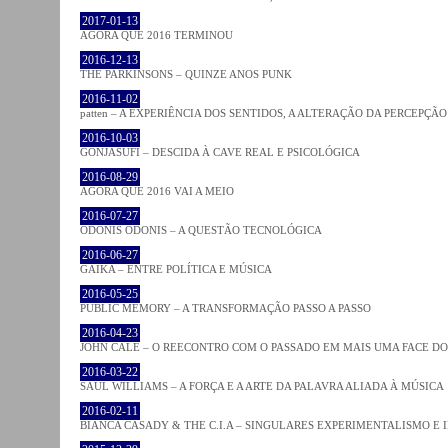
2017-01-13
AGORA QUE 2016 TERMINOU
2016-12-13
THE PARKINSONS – QUINZE ANOS PUNK
2016-11-02
patten – A EXPERIÊNCIA DOS SENTIDOS, A ALTERAÇÃO DA PERCEPÇÃO
2016-10-03
GONJASUFI – DESCIDA À CAVE REAL E PSICOLÓGICA
2016-08-29
AGORA QUE 2016 VAI A MEIO
2016-07-27
ODONIS ODONIS – A QUESTÃO TECNOLÓGICA
2016-06-27
GAIKA – ENTRE POLÍTICA E MÚSICA
2016-05-25
PUBLIC MEMORY – A TRANSFORMAÇÃO PASSO A PASSO
2016-04-23
JOHN CALE – O REECONTRO COM O PASSADO EM MAIS UMA FACE D
2016-03-22
SAUL WILLIAMS – A FORÇA E A ARTE DA PALAVRA ALIADA À MÚSICA
2016-02-11
BIANCA CASADY & THE C.I.A – SINGULARES EXPERIMENTALISMO E