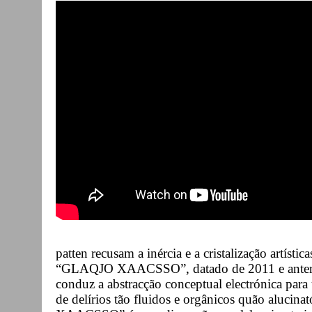
patten recusam a inércia e a cristalização artísti
“GLAQJO XAACSSO”, datado de 2011 e anterior
conduz a abstracção conceptual electrónica para 
de delírios tão fluidos e orgânicos quão alucin