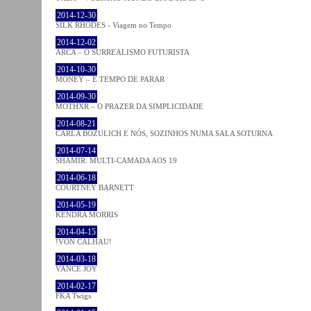
2014-12-30
SILK RHODES - Viagem no Tempo
2014-12-02
ARCA – O SURREALISMO FUTURISTA
2014-10-30
MONEY – É TEMPO DE PARAR
2014-09-30
MOTHXR – O PRAZER DA SIMPLICIDADE
2014-08-21
CARLA BOZULICH E NÓS, SOZINHOS NUMA SALA SOTURNA
2014-07-14
SHAMIR: MULTI-CAMADA AOS 19
2014-06-18
COURTNEY BARNETT
2014-05-19
KENDRA MORRIS
2014-04-15
!VON CALHAU!
2014-03-18
VANCE JOY
2014-02-17
FKA Twigs