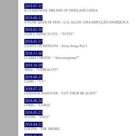
2019-07-31
R.I.P HAYMAN: DREAMS OF INDIA AND CHINA
2019-06-12
O PUNK QUER-SE FEIO - G.G. ALLIN: UMA ABJECÇÃO ANÁRQUICA
2019-02-19
COSEY FANNI TUTTI – “TUTTI”
2019-01-17
LIGHTS ON MOSCOW – Aorta Songs Part I
2018-11-30
LLAMA VIRGEM – “desconseguiste?”
2018-10-29
SRSQ – “UNREALITY”
2018-09-25
LIARS – “1/1”
2018-07-25
LEBANON HANOVER - “LET THEM BE ALIEN”
2018-06-24
LOMA – “LOMA”
2018-05-23
SUUNS – “FELT”
2018-04-22
LOLINA – THE SMOKE