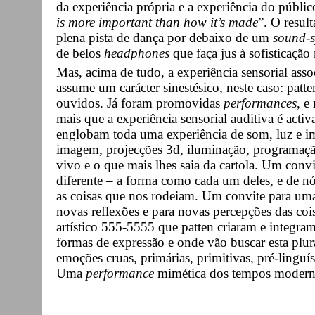
da experiência própria e a experiência do públi
is more important than how it’s made
”. O resul
plena pista de dança por debaixo de um
sound-s
de belos
headphones
que faça jus à sofisticação
Mas, acima de tudo, a experiência sensorial ass
assume um carácter sinestésico, neste caso: patte
ouvidos. Já foram promovidas
performances
, e
mais que a experiência sensorial auditiva é acti
englobam toda uma experiência de som, luz e i
imagem, projecções 3d, iluminação, programaçã
vivo e o que mais lhes saia da cartola. Um convi
diferente – a forma como cada um deles, e de n
as coisas que nos rodeiam. Um convite para uma
novas reflexões e para novas percepções das cois
artístico 555-5555 que patten criaram e integram
formas de expressão e onde vão buscar esta plura
emoções cruas, primárias, primitivas, pré-linguís
Uma
performance
mimética dos tempos moderno