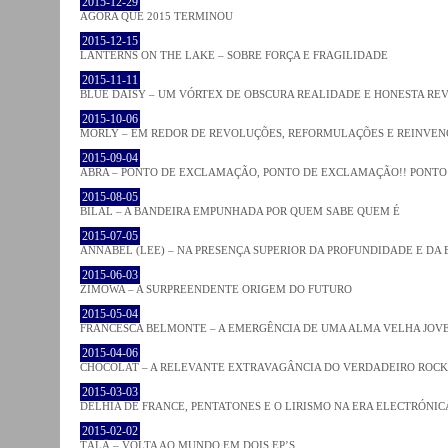
2015-12-29
AGORA QUE 2015 TERMINOU
2015-12-15
LANTERNS ON THE LAKE – SOBRE FORÇA E FRAGILIDADE
2015-11-11
BLUE DAISY – UM VÓRTEX DE OBSCURA REALIDADE E HONESTA RE
2015-10-06
MORLY – EM REDOR DE REVOLUÇÕES, REFORMULAÇÕES E REINVEN
2015-09-04
ABRA – PONTO DE EXCLAMAÇÃO, PONTO DE EXCLAMAÇÃO!! PONTO 
2015-08-05
BILAL – A BANDEIRA EMPUNHADA POR QUEM SABE QUEM É
2015-07-05
ANNABEL (LEE) – NA PRESENÇA SUPERIOR DA PROFUNDIDADE E DA
2015-06-03
ZIMOWA – A SURPREENDENTE ORIGEM DO FUTURO
2015-05-04
FRANCESCA BELMONTE – A EMERGÊNCIA DE UMA ALMA VELHA JOV
2015-04-06
CHOCOLAT – A RELEVANTE EXTRAVAGÂNCIA DO VERDADEIRO ROCK
2015-03-03
DELHIA DE FRANCE, PENTATONES E O LIRISMO NA ERA ELECTRÓNIC
2015-02-02
TĀLĀ – VOLTA AO MUNDO EM DOIS EP’S