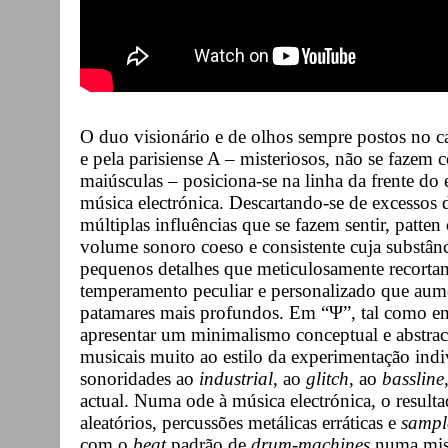
O duo visionário e de olhos sempre postos no 
e pela parisiense A – misteriosos, não se fazem 
maiúsculas – posiciona-se na linha da frente do
música electrónica. Descartando-se de excessos d
múltiplas influências que se fazem sentir, patt
volume sonoro coeso e consistente cuja substânc
pequenos detalhes que meticulosamente recorta
temperamento peculiar e personalizado que aumen
patamares mais profundos. Em “Ψ”, tal como em 
apresentar um minimalismo conceptual e abstrac
musicais muito ao estilo da experimentação ind
sonoridades ao
industrial
, ao
glitch
, ao
bassline
actual. Numa ode à música electrónica, o result
aleatórios, percussões metálicas erráticas e
sampl
com o
beat
padrão de
drum-machines
numa misc