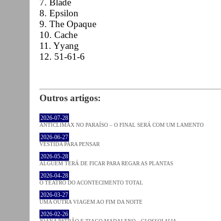
7. Blade
8. Epsilon
9. The Opaque
10. Cache
11. Yyang
12. 51-61-6
Outros artigos:
2026-07-28
ANTICLÍMAX NO PARAÍSO – O FINAL SERÁ COM UM LAMENTO
2026-06-27
VESTIDA PARA PENSAR
2026-05-28
ALGUÉM TERÁ DE FICAR PARA REGAR AS PLANTAS
2026-04-28
O TEATRO DO ACONTECIMENTO TOTAL
2026-03-27
UMA OUTRA VIAGEM AO FIM DA NOITE
2026-02-26
JOANA PATRÃO E TIAGO MADALENO -
GLOSSOLALIA