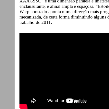
XAACSSO” é uma dimensão paralela e imaterial 
enclausurante, é afinal ampla e espaçosa. “Estoi
Warp apostado aponta numa direcção mais prog
mecanizada, de certa forma diminuindo alguns do
trabalho de 2011.