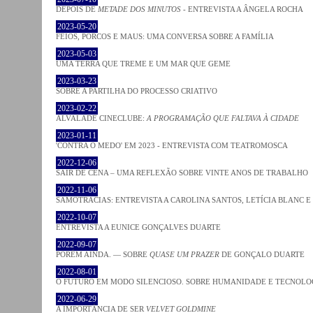
DEPOIS DE
METADE DOS MINUTOS
- ENTREVISTA A ÂNGELA ROCHA
2023-05-20
FEIOS, PORCOS E MAUS: UMA CONVERSA SOBRE A FAMÍLIA
2023-05-03
UMA TERRA QUE TREME E UM MAR QUE GEME
2023-03-23
SOBRE A PARTILHA DO PROCESSO CRIATIVO
2023-02-22
ALVALADE CINECLUBE:
A PROGRAMAÇÃO QUE FALTAVA À CIDADE
2023-01-11
'CONTRA O MEDO' EM 2023 - ENTREVISTA COM TEATROMOSCA
2022-12-06
SAIR DE CENA – UMA REFLEXÃO SOBRE VINTE ANOS DE TRABALHO
2022-11-06
SAMOTRACIAS: ENTREVISTA A CAROLINA SANTOS, LETÍCIA BLANC E
2022-10-07
ENTREVISTA A EUNICE GONÇALVES DUARTE
2022-09-07
PORÉM AINDA. — SOBRE
QUASE UM PRAZER
DE GONÇALO DUARTE
2022-08-01
O FUTURO EM MODO SILENCIOSO. SOBRE HUMANIDADE E TECNOLO
2022-06-29
A IMPORTÂNCIA DE SER
VELVET GOLDMINE