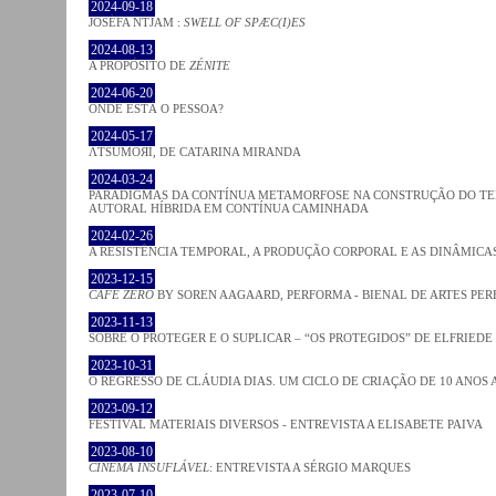
2024-09-18
JOSÈFA NTJAM :
SWELL OF SPÆC(I)ES
2024-08-13
A PROPÓSITO DE
ZÉNITE
2024-06-20
ONDE ESTÁ O PESSOA?
2024-05-17
ΛƬSUMOЯI, DE CATARINA MIRANDA
2024-03-24
PARADIGMAS DA CONTÍNUA METAMORFOSE NA CONSTRUÇÃO DO TEM
AUTORAL HÍBRIDA EM CONTÍNUA CAMINHADA
2024-02-26
A RESISTÊNCIA TEMPORAL, A PRODUÇÃO CORPORAL E AS DINÂMIC
2023-12-15
CAFE ZERO
BY SOREN AAGAARD, PERFORMA - BIENAL DE ARTES PE
2023-11-13
SOBRE O PROTEGER E O SUPLICAR – “OS PROTEGIDOS” DE ELFRIEDE
2023-10-31
O REGRESSO DE CLÁUDIA DIAS. UM CICLO DE CRIAÇÃO DE 10 ANOS 
2023-09-12
FESTIVAL MATERIAIS DIVERSOS - ENTREVISTA A ELISABETE PAIVA
2023-08-10
CINEMA INSUFLÁVEL
: ENTREVISTA A SÉRGIO MARQUES
2023-07-10