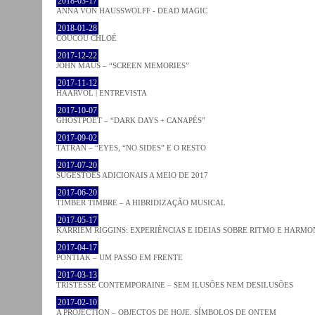
2018-03-17
ANNA VON HAUSSWOLFF - DEAD MAGIC
2018-01-28
COUCOU CHLOÉ
2017-12-22
JOHN MAUS – “SCREEN MEMORIES”
2017-11-12
HAARVÖL | ENTREVISTA
2017-10-07
GHOSTPOET – “DARK DAYS + CANAPÉS”
2017-09-02
TATRAN – “EYES, “NO SIDES” E O RESTO
2017-07-20
SUGESTÕES ADICIONAIS A MEIO DE 2017
2017-06-20
TIMBER TIMBRE – A HIBRIDIZAÇÃO MUSICAL
2017-05-17
KARRIEM RIGGINS: EXPERIÊNCIAS E IDEIAS SOBRE RITMO E HARMO
2017-04-17
PONTIAK – UM PASSO EM FRENTE
2017-03-13
TRISTESSE CONTEMPORAINE – SEM ILUSÕES NEM DESILUSÕES
2017-02-10
A PROJECTION – OBJECTOS DE HOJE, SÍMBOLOS DE ONTEM