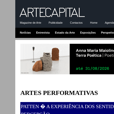
Magazine de Arte
Publicidade
Contactos
Home
Agenda-
Notícias
Entrevista
Estado da Arte
Exposições
Perspetiv
ARTES PERFORMATIVAS
PATTEN � A EXPERIÊNCIA DOS SENTI