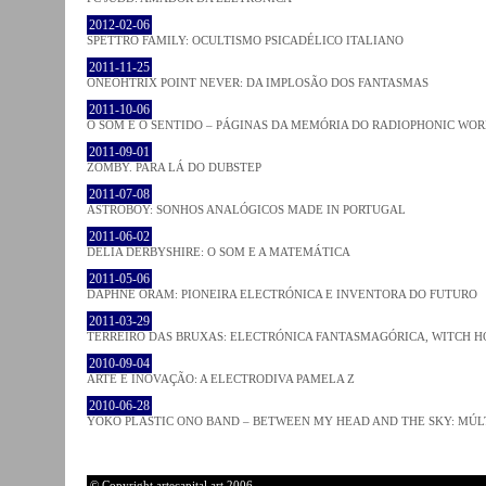
2012-02-06
SPETTRO FAMILY: OCULTISMO PSICADÉLICO ITALIANO
2011-11-25
ONEOHTRIX POINT NEVER: DA IMPLOSÃO DOS FANTASMAS
2011-10-06
O SOM E O SENTIDO – PÁGINAS DA MEMÓRIA DO RADIOPHONIC WO
2011-09-01
ZOMBY. PARA LÁ DO DUBSTEP
2011-07-08
ASTROBOY: SONHOS ANALÓGICOS MADE IN PORTUGAL
2011-06-02
DELIA DERBYSHIRE: O SOM E A MATEMÁTICA
2011-05-06
DAPHNE ORAM: PIONEIRA ELECTRÓNICA E INVENTORA DO FUTURO
2011-03-29
TERREIRO DAS BRUXAS: ELECTRÓNICA FANTASMAGÓRICA, WITCH HO
2010-09-04
ARTE E INOVAÇÃO: A ELECTRODIVA PAMELA Z
2010-06-28
YOKO PLASTIC ONO BAND – BETWEEN MY HEAD AND THE SKY: MÚLT
© Copyright artecapital.art 2006