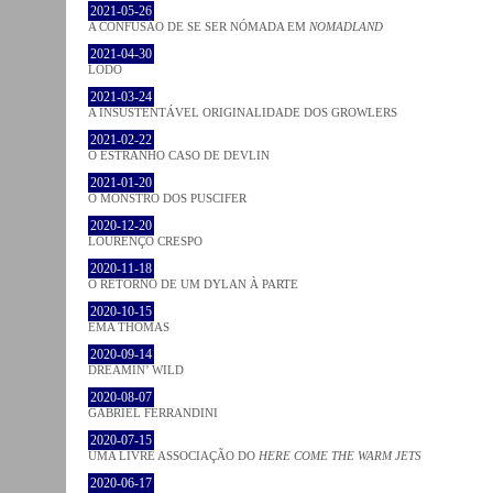
2021-05-26
A CONFUSÃO DE SE SER NÓMADA EM
NOMADLAND
2021-04-30
LODO
2021-03-24
A INSUSTENTÁVEL ORIGINALIDADE DOS GROWLERS
2021-02-22
O ESTRANHO CASO DE DEVLIN
2021-01-20
O MONSTRO DOS PUSCIFER
2020-12-20
LOURENÇO CRESPO
2020-11-18
O RETORNO DE UM DYLAN À PARTE
2020-10-15
EMA THOMAS
2020-09-14
DREAMIN’ WILD
2020-08-07
GABRIEL FERRANDINI
2020-07-15
UMA LIVRE ASSOCIAÇÃO DO
HERE COME THE WARM JETS
2020-06-17