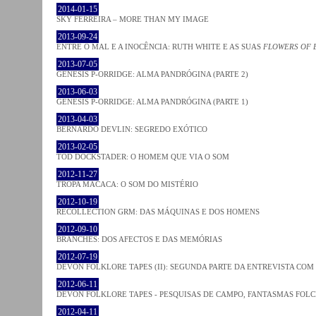
2014-01-15
SKY FERREIRA – MORE THAN MY IMAGE
2013-09-24
ENTRE O MAL E A INOCÊNCIA: RUTH WHITE E AS SUAS
FLOWERS OF 
2013-07-05
GENESIS P-ORRIDGE: ALMA PANDRÓGINA (PARTE 2)
2013-06-03
GENESIS P-ORRIDGE: ALMA PANDRÓGINA (PARTE 1)
2013-04-03
BERNARDO DEVLIN: SEGREDO EXÓTICO
2013-02-05
TOD DOCKSTADER: O HOMEM QUE VIA O SOM
2012-11-27
TROPA MACACA: O SOM DO MISTÉRIO
2012-10-19
RECOLLECTION GRM: DAS MÁQUINAS E DOS HOMENS
2012-09-10
BRANCHES: DOS AFECTOS E DAS MEMÓRIAS
2012-07-19
DEVON FOLKLORE TAPES (II): SEGUNDA PARTE DA ENTREVISTA CO
2012-06-11
DEVON FOLKLORE TAPES - PESQUISAS DE CAMPO, FANTASMAS FOL
2012-04-11