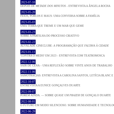
2023-07-10
DEPOIS DE
METADE DOS MINUTOS
- ENTREVISTA A ÂNGELA ROCHA
2023-05-20
FEIOS, PORCOS E MAUS: UMA CONVERSA SOBRE A FAMÍLIA
2023-05-03
UMA TERRA QUE TREME E UM MAR QUE GEME
2023-03-23
SOBRE A PARTILHA DO PROCESSO CRIATIVO
2023-02-22
ALVALADE CINECLUBE:
A PROGRAMAÇÃO QUE FALTAVA À CIDADE
2023-01-11
'CONTRA O MEDO' EM 2023 - ENTREVISTA COM TEATROMOSCA
2022-12-06
SAIR DE CENA – UMA REFLEXÃO SOBRE VINTE ANOS DE TRABALHO
2022-11-06
SAMOTRACIAS: ENTREVISTA A CAROLINA SANTOS, LETÍCIA BLANC E
2022-10-07
ENTREVISTA A EUNICE GONÇALVES DUARTE
2022-09-07
PORÉM AINDA. — SOBRE
QUASE UM PRAZER
DE GONÇALO DUARTE
2022-08-01
O FUTURO EM MODO SILENCIOSO. SOBRE HUMANIDADE E TECNOLO
2022-06-29