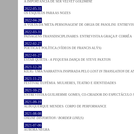
A IMPORTÂNCIA DE SER
VELVET GOLDMINE
2022-05-31
OS ESQUILOS PARA AS NOZES
2022-04-28
À VOLTA DA 'META-PERSONAGEM' DE
ORGIA
DE PASOLINI. ENTREVIS
2022-03-31
PAISAGENS TRANSDISCIPLINARES: ENTREVISTA A GRAÇA P. CORRÊA
2022-02-27
POÉTICA E POLÍTICA (VÍDEOS DE FRANCIS ALŸS)
2022-01-27
ESTAR QUIETA -
A PEQUENA DANÇA
DE STEVE PAXTON
2021-12-28
KILIG: UMA NARRATIVA INSPIRADA PELO
LOST IN TRANSLATION
DE A
2021-11-25
FESTIVAL EUFÉMIA: MULHERES, TEATRO E IDENTIDADES
2021-10-25
ENTREVISTA A GUILHERME GOMES, CO-CRIADOR DO ESPECTÁCULO
2021-09-19
ALBUQUERQUE MENDES: CORPO DE PERFORMANCE
2021-08-08
ONLINE DISTORTION / BORDER LINE(S)
2021-07-06
AURORA NEGRA