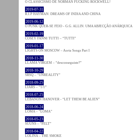
O CLASSICISMO DE NORMAN FUCKING ROCKWELL!
2019-07-31
R.I.P HAYMAN: DREAMS OF INDIA AND CHINA
2019-06-12
O PUNK QUER-SE FEIO - G.G. ALLIN: UMA ABJECÇÃO ANÁRQUICA
2019-02-19
COSEY FANNI TUTTI – “TUTTI”
2019-01-17
LIGHTS ON MOSCOW – Aorta Songs Part I
2018-11-30
LLAMA VIRGEM – “desconseguiste?”
2018-10-29
SRSQ – “UNREALITY”
2018-09-25
LIARS – “1/1”
2018-07-25
LEBANON HANOVER - “LET THEM BE ALIEN”
2018-06-24
LOMA – “LOMA”
2018-05-23
SUUNS – “FELT”
2018-04-22
LOLINA – THE SMOKE