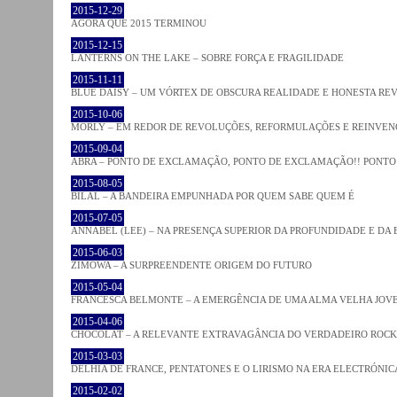
2015-12-29
AGORA QUE 2015 TERMINOU
2015-12-15
LANTERNS ON THE LAKE – SOBRE FORÇA E FRAGILIDADE
2015-11-11
BLUE DAISY – UM VÓRTEX DE OBSCURA REALIDADE E HONESTA RE
2015-10-06
MORLY – EM REDOR DE REVOLUÇÕES, REFORMULAÇÕES E REINVEN
2015-09-04
ABRA – PONTO DE EXCLAMAÇÃO, PONTO DE EXCLAMAÇÃO!! PONTO 
2015-08-05
BILAL – A BANDEIRA EMPUNHADA POR QUEM SABE QUEM É
2015-07-05
ANNABEL (LEE) – NA PRESENÇA SUPERIOR DA PROFUNDIDADE E DA
2015-06-03
ZIMOWA – A SURPREENDENTE ORIGEM DO FUTURO
2015-05-04
FRANCESCA BELMONTE – A EMERGÊNCIA DE UMA ALMA VELHA JOV
2015-04-06
CHOCOLAT – A RELEVANTE EXTRAVAGÂNCIA DO VERDADEIRO ROCK
2015-03-03
DELHIA DE FRANCE, PENTATONES E O LIRISMO NA ERA ELECTRÓNIC
2015-02-02