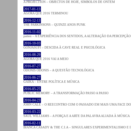
A PROJECTION – OBJECTOS DE HOJE, SÍMBOLOS DE ONTEM
2017-01-13
AGORA QUE 2016 TERMINOU
2016-12-13
THE PARKINSONS – QUINZE ANOS PUNK
2016-11-02
patten – A EXPERIÊNCIA DOS SENTIDOS, A ALTERAÇÃO DA PERCEPÇÃO
2016-10-03
GONJASUFI – DESCIDA À CAVE REAL E PSICOLÓGICA
2016-08-29
AGORA QUE 2016 VAI A MEIO
2016-07-27
ODONIS ODONIS – A QUESTÃO TECNOLÓGICA
2016-06-27
GAIKA – ENTRE POLÍTICA E MÚSICA
2016-05-25
PUBLIC MEMORY – A TRANSFORMAÇÃO PASSO A PASSO
2016-04-23
JOHN CALE – O REECONTRO COM O PASSADO EM MAIS UMA FACE D
2016-03-22
SAUL WILLIAMS – A FORÇA E A ARTE DA PALAVRA ALIADA À MÚSICA
2016-02-11
BIANCA CASADY & THE C.I.A – SINGULARES EXPERIMENTALISMO E