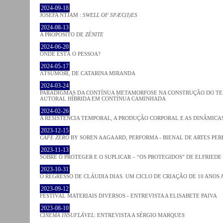
2024-09-18
JOSÈFA NTJAM :
SWELL OF SPÆC(I)ES
2024-08-13
A PROPÓSITO DE
ZÉNITE
2024-06-20
ONDE ESTÁ O PESSOA?
2024-05-17
ΛƬSUMOЯI, DE CATARINA MIRANDA
2024-03-24
PARADIGMAS DA CONTÍNUA METAMORFOSE NA CONSTRUÇÃO DO TEM
AUTORAL HÍBRIDA EM CONTÍNUA CAMINHADA
2024-02-26
A RESISTÊNCIA TEMPORAL, A PRODUÇÃO CORPORAL E AS DINÂMIC
2023-12-15
CAFE ZERO
BY SOREN AAGAARD, PERFORMA - BIENAL DE ARTES PE
2023-11-13
SOBRE O PROTEGER E O SUPLICAR – “OS PROTEGIDOS” DE ELFRIEDE
2023-10-31
O REGRESSO DE CLÁUDIA DIAS. UM CICLO DE CRIAÇÃO DE 10 ANOS 
2023-09-12
FESTIVAL MATERIAIS DIVERSOS - ENTREVISTA A ELISABETE PAIVA
2023-08-10
CINEMA INSUFLÁVEL
: ENTREVISTA A SÉRGIO MARQUES