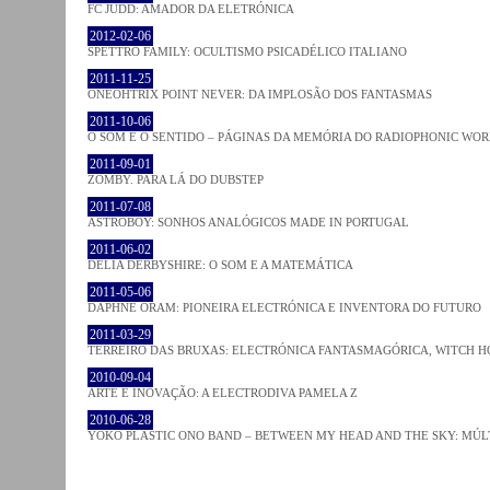
FC JUDD: AMADOR DA ELETRÓNICA
2012-02-06
SPETTRO FAMILY: OCULTISMO PSICADÉLICO ITALIANO
2011-11-25
ONEOHTRIX POINT NEVER: DA IMPLOSÃO DOS FANTASMAS
2011-10-06
O SOM E O SENTIDO – PÁGINAS DA MEMÓRIA DO RADIOPHONIC WO
2011-09-01
ZOMBY. PARA LÁ DO DUBSTEP
2011-07-08
ASTROBOY: SONHOS ANALÓGICOS MADE IN PORTUGAL
2011-06-02
DELIA DERBYSHIRE: O SOM E A MATEMÁTICA
2011-05-06
DAPHNE ORAM: PIONEIRA ELECTRÓNICA E INVENTORA DO FUTURO
2011-03-29
TERREIRO DAS BRUXAS: ELECTRÓNICA FANTASMAGÓRICA, WITCH HO
2010-09-04
ARTE E INOVAÇÃO: A ELECTRODIVA PAMELA Z
2010-06-28
YOKO PLASTIC ONO BAND – BETWEEN MY HEAD AND THE SKY: MÚLT