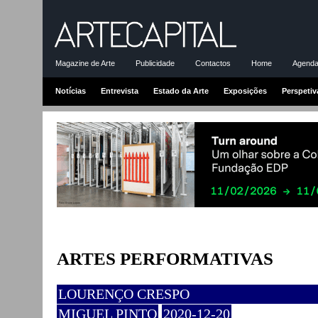
Magazine de Arte
Publicidade
Contactos
Home
Agenda-
Notícias
Entrevista
Estado da Arte
Exposições
Perspetiv
ARTES PERFORMATIVAS
LOURENÇO CRESPO
MIGUEL PINTO
2020-12-20