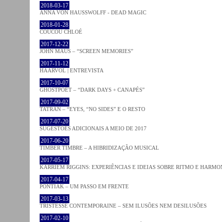
2018-03-17
ANNA VON HAUSSWOLFF - DEAD MAGIC
2018-01-28
COUCOU CHLOÉ
2017-12-22
JOHN MAUS – “SCREEN MEMORIES”
2017-11-12
HAARVÖL | ENTREVISTA
2017-10-07
GHOSTPOET – “DARK DAYS + CANAPÉS”
2017-09-02
TATRAN – “EYES, “NO SIDES” E O RESTO
2017-07-20
SUGESTÕES ADICIONAIS A MEIO DE 2017
2017-06-20
TIMBER TIMBRE – A HIBRIDIZAÇÃO MUSICAL
2017-05-17
KARRIEM RIGGINS: EXPERIÊNCIAS E IDEIAS SOBRE RITMO E HARMO
2017-04-17
PONTIAK – UM PASSO EM FRENTE
2017-03-13
TRISTESSE CONTEMPORAINE – SEM ILUSÕES NEM DESILUSÕES
2017-02-10