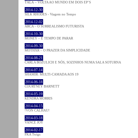
TĀLĀ – VOLTA AO MUNDO EM DOIS EP’S
2014-12-30
SILK RHODES - Viagem no Tempo
2014-12-02
ARCA – O SURREALISMO FUTURISTA
2014-10-30
MONEY – É TEMPO DE PARAR
2014-09-30
MOTHXR – O PRAZER DA SIMPLICIDADE
2014-08-21
CARLA BOZULICH E NÓS, SOZINHOS NUMA SALA SOTURNA
2014-07-14
SHAMIR: MULTI-CAMADA AOS 19
2014-06-18
COURTNEY BARNETT
2014-05-19
KENDRA MORRIS
2014-04-15
!VON CALHAU!
2014-03-18
VANCE JOY
2014-02-17
FKA Twigs