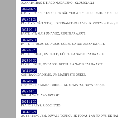
JOANA PATRÃO E TIAGO MADALENO -
GLOSSOLALIA
2026-01-29
O PRIVILÉGIO DE ESCOLHER NÃO VER: A SINGULARIDADE DO OLHA
2025-11-23
PARTE V/5: NÃO NOS QUESTIONAMOS PARA VIVER: VIVEMOS PORQ
2025-09-11
PARTE IV/5: MAIS UMA VEZ, REPENSAR A ARTE
2025-06-11
PARTE III: 'DEUS, OS DADOS, GÖDEL E A NATUREZA DA ARTE'
2025-05-20
PARTE II: 'DEUS, OS DADOS, GÖDEL E A NATUREZA DA ARTE'
2025-04-30
PARTE I: 'DEUS, OS DADOS, GÖDEL E A NATUREZA DA ARTE'
2025-03-28
CONTRA O IDADISMO. UM MANIFESTO QUEER
2025-02-19
MEETING
, DE JAMES TURRELL NO MoMA PS1, NOVA IORQUE
2025-01-15
WALK A MILE IN MY DREAMS
2024-11-30
FRANCIS ALYS: RICOCHETES
2024-10-21
AO SER NINGUÉM, DUVALL TORNOU-SE TODAS.
I AM NO ONE
, DE NÁ