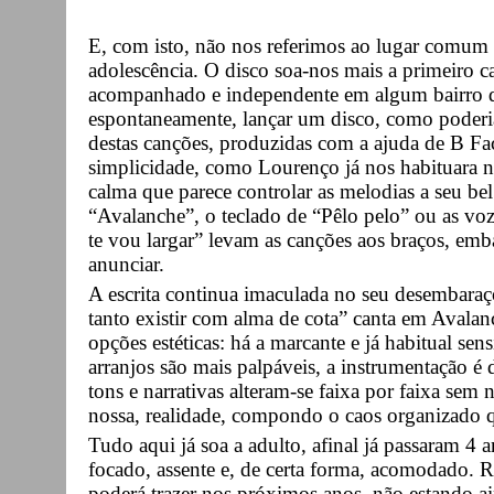
E, com isto, não nos referimos ao lugar comu
adolescência. O disco soa-nos mais a primeiro c
acompanhado e independente em algum bairro de
espontaneamente, lançar um disco, como poderia 
destas canções, produzidas com a ajuda de B Fac
simplicidade, como Lourenço já nos habituara 
calma que parece controlar as melodias a seu be
“Avalanche”, o teclado de “Pêlo pelo” ou as v
te vou largar” levam as canções aos braços, emb
anunciar.
A escrita continua imaculada no seu desembaraço
tanto existir com alma de cota” canta em Avalan
opções estéticas: há a marcante e já habitual se
arranjos são mais palpáveis, a instrumentação é d
tons e narrativas alteram-se faixa por faixa sem
nossa, realidade, compondo o caos organizado 
Tudo aqui já soa a adulto, afinal já passaram 4
focado, assente e, de certa forma, acomodado. 
poderá trazer nos próximos anos, não estando ai