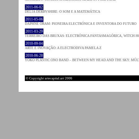
2011-06-02
DELIA DERBYSHIRE: O SOM E A MATEMÁTICA
2011-05-06
DAPHNE ORAM: PIONEIRA ELECTRÓNICA E INVENTORA DO FUTURO
2011-03-29
TERREIRO DAS BRUXAS: ELECTRÓNICA FANTASMAGÓRICA, WITCH HO
2010-09-04
ARTE E INOVAÇÃO: A ELECTRODIVA PAMELA Z
2010-06-28
YOKO PLASTIC ONO BAND – BETWEEN MY HEAD AND THE SKY: MÚLT
© Copyright artecapital.art 2006