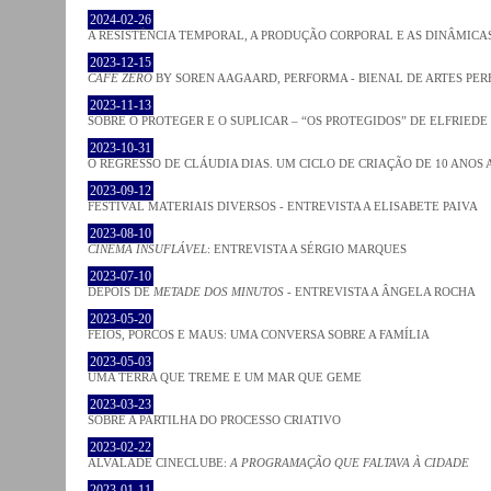
2024-02-26
A RESISTÊNCIA TEMPORAL, A PRODUÇÃO CORPORAL E AS DINÂMIC
2023-12-15
CAFE ZERO
BY SOREN AAGAARD, PERFORMA - BIENAL DE ARTES PE
2023-11-13
SOBRE O PROTEGER E O SUPLICAR – “OS PROTEGIDOS” DE ELFRIEDE
2023-10-31
O REGRESSO DE CLÁUDIA DIAS. UM CICLO DE CRIAÇÃO DE 10 ANOS 
2023-09-12
FESTIVAL MATERIAIS DIVERSOS - ENTREVISTA A ELISABETE PAIVA
2023-08-10
CINEMA INSUFLÁVEL
: ENTREVISTA A SÉRGIO MARQUES
2023-07-10
DEPOIS DE
METADE DOS MINUTOS
- ENTREVISTA A ÂNGELA ROCHA
2023-05-20
FEIOS, PORCOS E MAUS: UMA CONVERSA SOBRE A FAMÍLIA
2023-05-03
UMA TERRA QUE TREME E UM MAR QUE GEME
2023-03-23
SOBRE A PARTILHA DO PROCESSO CRIATIVO
2023-02-22
ALVALADE CINECLUBE:
A PROGRAMAÇÃO QUE FALTAVA À CIDADE
2023-01-11