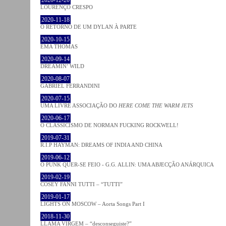
LOURENÇO CRESPO
2020-11-18
O RETORNO DE UM DYLAN À PARTE
2020-10-15
EMA THOMAS
2020-09-14
DREAMIN’ WILD
2020-08-07
GABRIEL FERRANDINI
2020-07-15
UMA LIVRE ASSOCIAÇÃO DO
HERE COME THE WARM JETS
2020-06-17
O CLASSICISMO DE NORMAN FUCKING ROCKWELL!
2019-07-31
R.I.P HAYMAN: DREAMS OF INDIA AND CHINA
2019-06-12
O PUNK QUER-SE FEIO - G.G. ALLIN: UMA ABJECÇÃO ANÁRQUICA
2019-02-19
COSEY FANNI TUTTI – “TUTTI”
2019-01-17
LIGHTS ON MOSCOW – Aorta Songs Part I
2018-11-30
LLAMA VIRGEM – “desconseguiste?”