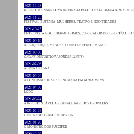
2021-12-28
KILIG: UMA NARRATIVA INSPIRADA PELO
LOST IN TRANSLATION
DE A
2021-11-25
FESTIVAL EUFÉMIA: MULHERES, TEATRO E IDENTIDADES
2021-10-25
ENTREVISTA A GUILHERME GOMES, CO-CRIADOR DO ESPECTÁCULO
2021-09-19
ALBUQUERQUE MENDES: CORPO DE PERFORMANCE
2021-08-08
ONLINE DISTORTION / BORDER LINE(S)
2021-07-06
AURORA NEGRA
2021-05-26
A CONFUSÃO DE SE SER NÓMADA EM
NOMADLAND
2021-04-30
LODO
2021-03-24
A INSUSTENTÁVEL ORIGINALIDADE DOS GROWLERS
2021-02-22
O ESTRANHO CASO DE DEVLIN
2021-01-20
O MONSTRO DOS PUSCIFER
2020-12-20