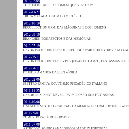
2013-02-05
TOD DOCKSTADER: O HOMEM QUE VIA O SOM
2012-11-27
TROPA MACACA: O SOM DO MISTÉRIO
2012-10-19
RECOLLECTION GRM: DAS MÁQUINAS E DOS HOMENS
2012-09-10
BRANCHES: DOS AFECTOS E DAS MEMÓRIAS
2012-07-19
DEVON FOLKLORE TAPES (II): SEGUNDA PARTE DA ENTREVISTA CO
2012-06-11
DEVON FOLKLORE TAPES - PESQUISAS DE CAMPO, FANTASMAS FOL
2012-04-11
FC JUDD: AMADOR DA ELETRÓNICA
2012-02-06
SPETTRO FAMILY: OCULTISMO PSICADÉLICO ITALIANO
2011-11-25
ONEOHTRIX POINT NEVER: DA IMPLOSÃO DOS FANTASMAS
2011-10-06
O SOM E O SENTIDO – PÁGINAS DA MEMÓRIA DO RADIOPHONIC WO
2011-09-01
ZOMBY. PARA LÁ DO DUBSTEP
2011-07-08
ASTROBOY: SONHOS ANALÓGICOS MADE IN PORTUGAL