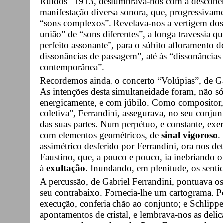
Ruídos” 1913, deslumbrava-nos com a descobert
manifestação diversa sonora, que, progressivam
“sons complexos”. Revelava-nos a vertigem dos 
união” de “sons diferentes”, a longa travessia q
perfeito assonante”, para o súbito afloramento 
dissonâncias de passagem”, até às “dissonâncias
contemporânea”.
Recordemos ainda, o concerto “Volúpias”, de Ga
As intenções desta simultaneidade foram, não só
energicamente, e com júbilo. Como compositor,
coletiva”, Ferrandini, assegurava, no seu conjun
das suas partes. Num perpétuo, e constante, exe
com elementos geométricos, de
sinal vigoroso
.
assimétrico desferido por Ferrandini, ora nos 
Faustino, que, a pouco e pouco, ia inebriando o
à
exultação
. Inundando, em plenitude, os senti
A percussão, de Gabriel Ferrandini, pontuava o
seu contrabaixo. Fornecia-lhe um cartograma. P
execução, conferia chão ao conjunto; e Schlipp
apontamentos de cristal, e lembrava-nos as del