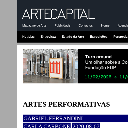
Magazine de Arte
Publicidade
Contactos
Home
Agenda-
Notícias
Entrevista
Estado da Arte
Exposições
Perspetiv
ARTES PERFORMATIVAS
GABRIEL FERRANDINI
CARLA CARBONE
2020-08-07