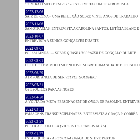
'CONTRA O MEDO' EM 2023 - ENTREVISTA COM TEATROMOSCA
2022-12-06
SAIR DE CENA – UMA REFLEXÃO SOBRE VINTE ANOS DE TRABALHO
2022-11-06
SAMOTRACIAS: ENTREVISTA A CAROLINA SANTOS, LETÍCIA BLANC E
2022-10-07
ENTREVISTA A EUNICE GONÇALVES DUARTE
2022-09-07
PORÉM AINDA. — SOBRE
QUASE UM PRAZER
DE GONÇALO DUARTE
2022-08-01
O FUTURO EM MODO SILENCIOSO. SOBRE HUMANIDADE E TECNOLO
2022-06-29
A IMPORTÂNCIA DE SER
VELVET GOLDMINE
2022-05-31
OS ESQUILOS PARA AS NOZES
2022-04-28
À VOLTA DA 'META-PERSONAGEM' DE
ORGIA
DE PASOLINI. ENTREVIS
2022-03-31
PAISAGENS TRANSDISCIPLINARES: ENTREVISTA A GRAÇA P. CORRÊA
2022-02-27
POÉTICA E POLÍTICA (VÍDEOS DE FRANCIS ALŸS)
2022-01-27
ESTAR QUIETA -
A PEQUENA DANÇA
DE STEVE PAXTON