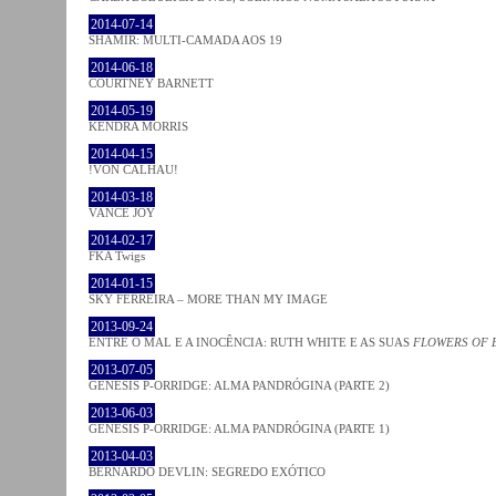
2014-07-14
SHAMIR: MULTI-CAMADA AOS 19
2014-06-18
COURTNEY BARNETT
2014-05-19
KENDRA MORRIS
2014-04-15
!VON CALHAU!
2014-03-18
VANCE JOY
2014-02-17
FKA Twigs
2014-01-15
SKY FERREIRA – MORE THAN MY IMAGE
2013-09-24
ENTRE O MAL E A INOCÊNCIA: RUTH WHITE E AS SUAS
FLOWERS OF 
2013-07-05
GENESIS P-ORRIDGE: ALMA PANDRÓGINA (PARTE 2)
2013-06-03
GENESIS P-ORRIDGE: ALMA PANDRÓGINA (PARTE 1)
2013-04-03
BERNARDO DEVLIN: SEGREDO EXÓTICO