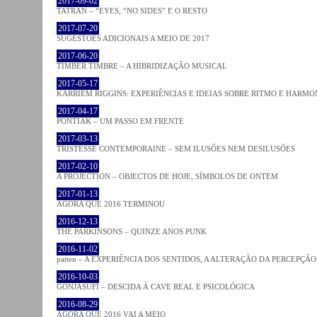
2017-09-02
TATRAN – “EYES, “NO SIDES” E O RESTO
2017-07-20
SUGESTÕES ADICIONAIS A MEIO DE 2017
2017-06-20
TIMBER TIMBRE – A HIBRIDIZAÇÃO MUSICAL
2017-05-17
KARRIEM RIGGINS: EXPERIÊNCIAS E IDEIAS SOBRE RITMO E HARMO
2017-04-17
PONTIAK – UM PASSO EM FRENTE
2017-03-13
TRISTESSE CONTEMPORAINE – SEM ILUSÕES NEM DESILUSÕES
2017-02-10
A PROJECTION – OBJECTOS DE HOJE, SÍMBOLOS DE ONTEM
2017-01-13
AGORA QUE 2016 TERMINOU
2016-12-13
THE PARKINSONS – QUINZE ANOS PUNK
2016-11-02
patten – A EXPERIÊNCIA DOS SENTIDOS, A ALTERAÇÃO DA PERCEPÇÃO
2016-10-03
GONJASUFI – DESCIDA À CAVE REAL E PSICOLÓGICA
2016-08-29
AGORA QUE 2016 VAI A MEIO