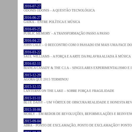
2016-07-27
ODONIS ODONIS – A QUESTÃO TECNOLÓGICA
2016-06-27
GAIKA – ENTRE POLÍTICA E MÚSICA
2016-05-25
PUBLIC MEMORY – A TRANSFORMAÇÃO PASSO A PASSO
2016-04-23
JOHN CALE – O REECONTRO COM O PASSADO EM MAIS UMA FACE D
2016-03-22
SAUL WILLIAMS – A FORÇA E A ARTE DA PALAVRA ALIADA À MÚSICA
2016-02-11
BIANCA CASADY & THE C.I.A – SINGULARES EXPERIMENTALISMO E
2015-12-29
AGORA QUE 2015 TERMINOU
2015-12-15
LANTERNS ON THE LAKE – SOBRE FORÇA E FRAGILIDADE
2015-11-11
BLUE DAISY – UM VÓRTEX DE OBSCURA REALIDADE E HONESTA RE
2015-10-06
MORLY – EM REDOR DE REVOLUÇÕES, REFORMULAÇÕES E REINVEN
2015-09-04
ABRA – PONTO DE EXCLAMAÇÃO, PONTO DE EXCLAMAÇÃO!! PONTO 