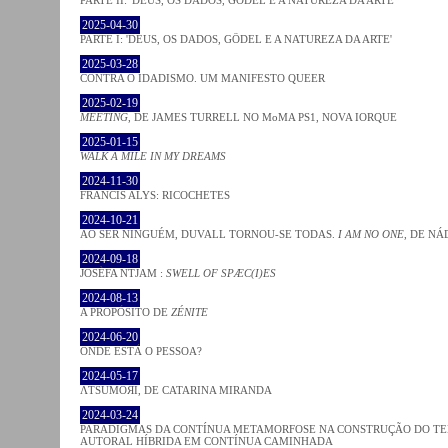
2025-04-30
PARTE I: 'DEUS, OS DADOS, GÖDEL E A NATUREZA DA ARTE'
2025-03-28
CONTRA O IDADISMO. UM MANIFESTO QUEER
2025-02-19
MEETING
, DE JAMES TURRELL NO MoMA PS1, NOVA IORQUE
2025-01-15
WALK A MILE IN MY DREAMS
2024-11-30
FRANCIS ALYS: RICOCHETES
2024-10-21
AO SER NINGUÉM, DUVALL TORNOU-SE TODAS.
I AM NO ONE
, DE NÁ
2024-09-18
JOSÈFA NTJAM :
SWELL OF SPÆC(I)ES
2024-08-13
A PROPÓSITO DE
ZÉNITE
2024-06-20
ONDE ESTÁ O PESSOA?
2024-05-17
ΛƬSUMOЯI, DE CATARINA MIRANDA
2024-03-24
PARADIGMAS DA CONTÍNUA METAMORFOSE NA CONSTRUÇÃO DO TEM
AUTORAL HÍBRIDA EM CONTÍNUA CAMINHADA