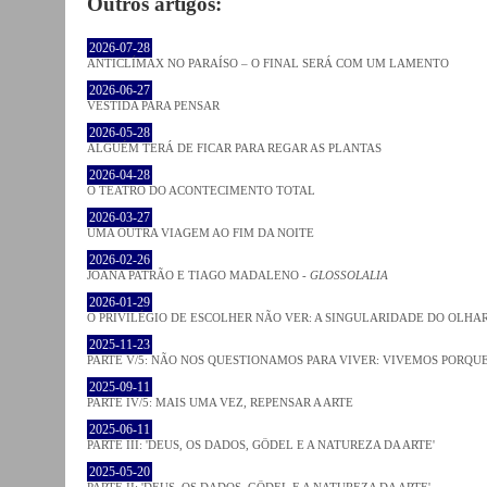
Outros artigos:
2026-07-28
ANTICLÍMAX NO PARAÍSO – O FINAL SERÁ COM UM LAMENTO
2026-06-27
VESTIDA PARA PENSAR
2026-05-28
ALGUÉM TERÁ DE FICAR PARA REGAR AS PLANTAS
2026-04-28
O TEATRO DO ACONTECIMENTO TOTAL
2026-03-27
UMA OUTRA VIAGEM AO FIM DA NOITE
2026-02-26
JOANA PATRÃO E TIAGO MADALENO -
GLOSSOLALIA
2026-01-29
O PRIVILÉGIO DE ESCOLHER NÃO VER: A SINGULARIDADE DO OLHA
2025-11-23
PARTE V/5: NÃO NOS QUESTIONAMOS PARA VIVER: VIVEMOS PORQ
2025-09-11
PARTE IV/5: MAIS UMA VEZ, REPENSAR A ARTE
2025-06-11
PARTE III: 'DEUS, OS DADOS, GÖDEL E A NATUREZA DA ARTE'
2025-05-20
PARTE II: 'DEUS, OS DADOS, GÖDEL E A NATUREZA DA ARTE'