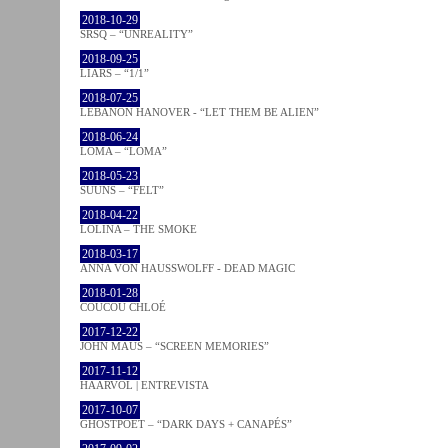
2018-10-29
SRSQ – “UNREALITY”
2018-09-25
LIARS – “1/1”
2018-07-25
LEBANON HANOVER - “LET THEM BE ALIEN”
2018-06-24
LOMA – “LOMA”
2018-05-23
SUUNS – “FELT”
2018-04-22
LOLINA – THE SMOKE
2018-03-17
ANNA VON HAUSSWOLFF - DEAD MAGIC
2018-01-28
COUCOU CHLOÉ
2017-12-22
JOHN MAUS – “SCREEN MEMORIES”
2017-11-12
HAARVÖL | ENTREVISTA
2017-10-07
GHOSTPOET – “DARK DAYS + CANAPÉS”