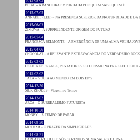
2015-08-05
BILAL – A BANDEIRA EMPUNHADA POR QUEM SABE QUEM É
2015-07-05
ANNABEL (LEE) – NA PRESENÇA SUPERIOR DA PROFUNDIDADE E DA
2015-06-03
ZIMOWA – A SURPREENDENTE ORIGEM DO FUTURO
2015-05-04
FRANCESCA BELMONTE – A EMERGÊNCIA DE UMA ALMA VELHA JOV
2015-04-06
CHOCOLAT – A RELEVANTE EXTRAVAGÂNCIA DO VERDADEIRO ROCK
2015-03-03
DELHIA DE FRANCE, PENTATONES E O LIRISMO NA ERA ELECTRÓNIC
2015-02-02
TĀLĀ – VOLTA AO MUNDO EM DOIS EP’S
2014-12-30
SILK RHODES - Viagem no Tempo
2014-12-02
ARCA – O SURREALISMO FUTURISTA
2014-10-30
MONEY – É TEMPO DE PARAR
2014-09-30
MOTHXR – O PRAZER DA SIMPLICIDADE
2014-08-21
CARLA BOZULICH E NÓS, SOZINHOS NUMA SALA SOTURNA