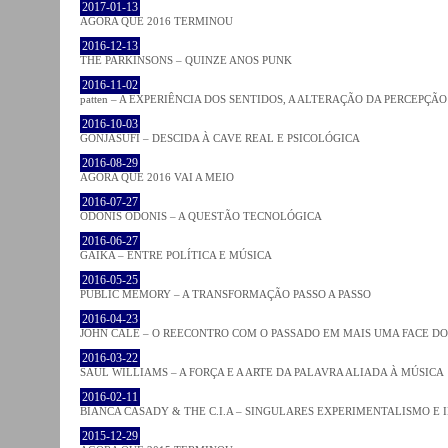
2017-01-13
AGORA QUE 2016 TERMINOU
2016-12-13
THE PARKINSONS – QUINZE ANOS PUNK
2016-11-02
patten – A EXPERIÊNCIA DOS SENTIDOS, A ALTERAÇÃO DA PERCEPÇÃO
2016-10-03
GONJASUFI – DESCIDA À CAVE REAL E PSICOLÓGICA
2016-08-29
AGORA QUE 2016 VAI A MEIO
2016-07-27
ODONIS ODONIS – A QUESTÃO TECNOLÓGICA
2016-06-27
GAIKA – ENTRE POLÍTICA E MÚSICA
2016-05-25
PUBLIC MEMORY – A TRANSFORMAÇÃO PASSO A PASSO
2016-04-23
JOHN CALE – O REECONTRO COM O PASSADO EM MAIS UMA FACE D
2016-03-22
SAUL WILLIAMS – A FORÇA E A ARTE DA PALAVRA ALIADA À MÚSICA
2016-02-11
BIANCA CASADY & THE C.I.A – SINGULARES EXPERIMENTALISMO E
2015-12-29