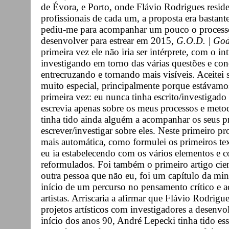
de Évora, e Porto, onde Flávio Rodrigues reside
profissionais de cada um, a proposta era bastant
pediu-me para acompanhar um pouco o processo
desenvolver para estrear em 2015,
G.O.D. | God
primeira vez ele não iria ser intérprete, com o 
investigando em torno das várias questões e con
entrecruzando e tornando mais visíveis. Aceitei
muito especial, principalmente porque estávamo
primeira vez: eu nunca tinha escrito/investigado 
escrevia apenas sobre os meus processos e metodo
tinha tido ainda alguém a acompanhar os seus p
escrever/investigar sobre eles. Neste primeiro p
mais automática, como formulei os primeiros tex
eu ia estabelecendo com os vários elementos e c
reformulados. Foi também o primeiro artigo cien
outra pessoa que não eu, foi um capítulo da min
início de um percurso no pensamento crítico e
artistas. Arriscaria a afirmar que Flávio Rodrig
projetos artísticos com investigadores a desenv
início dos anos 90, André Lepecki tinha tido e