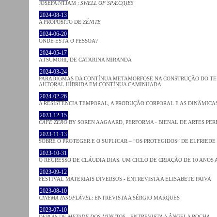
JOSÈFA NTJAM :
SWELL OF SPÆC(I)ES
2024-08-13
A PROPÓSITO DE
ZÉNITE
2024-06-20
ONDE ESTÁ O PESSOA?
2024-05-17
ΛƬSUMOЯI, DE CATARINA MIRANDA
2024-03-24
PARADIGMAS DA CONTÍNUA METAMORFOSE NA CONSTRUÇÃO DO TEM
AUTORAL HÍBRIDA EM CONTÍNUA CAMINHADA
2024-02-26
A RESISTÊNCIA TEMPORAL, A PRODUÇÃO CORPORAL E AS DINÂMIC
2023-12-15
CAFE ZERO
BY SOREN AAGAARD, PERFORMA - BIENAL DE ARTES PE
2023-11-13
SOBRE O PROTEGER E O SUPLICAR – “OS PROTEGIDOS” DE ELFRIEDE
2023-10-31
O REGRESSO DE CLÁUDIA DIAS. UM CICLO DE CRIAÇÃO DE 10 ANOS 
2023-09-12
FESTIVAL MATERIAIS DIVERSOS - ENTREVISTA A ELISABETE PAIVA
2023-08-10
CINEMA INSUFLÁVEL
: ENTREVISTA A SÉRGIO MARQUES
2023-07-10
DEPOIS DE
METADE DOS MINUTOS
- ENTREVISTA A ÂNGELA ROCHA