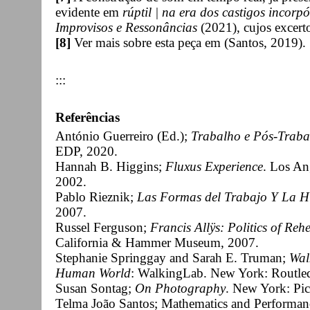
evidente em
rúptil | na era dos castigos incorp
Improvisos e Ressonâncias
(2021), cujos excert
[8]
Ver mais sobre esta peça em (Santos, 2019).
:::
Referências
António Guerreiro (Ed.);
Trabalho e Pós-Traba
EDP, 2020.
Hannah B. Higgins;
Fluxus Experience
. Los Ang
2002.
Pablo Rieznik;
Las Formas del Trabajo Y La Hi
2007.
Russel Ferguson;
Francis Allÿs: Politics of Reh
California & Hammer Museum, 2007.
Stephanie Springgay and Sarah E. Truman;
Wal
Human World
: WalkingLab. New York: Routle
Susan Sontag;
On Photography
. New York: Pic
Telma João Santos; Mathematics and Performanc