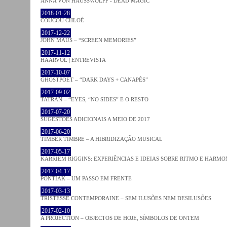
ANNA VON HAUSSWOLFF - DEAD MAGIC
2018-01-28
COUCOU CHLOÉ
2017-12-22
JOHN MAUS – “SCREEN MEMORIES”
2017-11-12
HAARVÖL | ENTREVISTA
2017-10-07
GHOSTPOET – “DARK DAYS + CANAPÉS”
2017-09-02
TATRAN – “EYES, “NO SIDES” E O RESTO
2017-07-20
SUGESTÕES ADICIONAIS A MEIO DE 2017
2017-06-20
TIMBER TIMBRE – A HIBRIDIZAÇÃO MUSICAL
2017-05-17
KARRIEM RIGGINS: EXPERIÊNCIAS E IDEIAS SOBRE RITMO E HARMO
2017-04-17
PONTIAK – UM PASSO EM FRENTE
2017-03-13
TRISTESSE CONTEMPORAINE – SEM ILUSÕES NEM DESILUSÕES
2017-02-10
A PROJECTION – OBJECTOS DE HOJE, SÍMBOLOS DE ONTEM