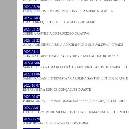
2023-05-20
FEIOS, PORCOS E MAUS: UMA CONVERSA SOBRE A FAMÍLIA
2023-05-03
UMA TERRA QUE TREME E UM MAR QUE GEME
2023-03-23
SOBRE A PARTILHA DO PROCESSO CRIATIVO
2023-02-22
ALVALADE CINECLUBE:
A PROGRAMAÇÃO QUE FALTAVA À CIDADE
2023-01-11
'CONTRA O MEDO' EM 2023 - ENTREVISTA COM TEATROMOSCA
2022-12-06
SAIR DE CENA – UMA REFLEXÃO SOBRE VINTE ANOS DE TRABALHO
2022-11-06
SAMOTRACIAS: ENTREVISTA A CAROLINA SANTOS, LETÍCIA BLANC E
2022-10-07
ENTREVISTA A EUNICE GONÇALVES DUARTE
2022-09-07
PORÉM AINDA. — SOBRE
QUASE UM PRAZER
DE GONÇALO DUARTE
2022-08-01
O FUTURO EM MODO SILENCIOSO. SOBRE HUMANIDADE E TECNOLO
2022-06-29
A IMPORTÂNCIA DE SER
VELVET GOLDMINE