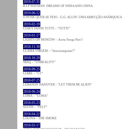
2019-07-31
R.I.P HAYMAN: DREAMS OF INDIA AND CHINA
2019-06-12
O PUNK QUER-SE FEIO - G.G. ALLIN: UMA ABJECÇÃO ANÁRQUICA
2019-02-19
COSEY FANNI TUTTI – “TUTTI”
2019-01-17
LIGHTS ON MOSCOW – Aorta Songs Part I
2018-11-30
LLAMA VIRGEM – “desconseguiste?”
2018-10-29
SRSQ – “UNREALITY”
2018-09-25
LIARS – “1/1”
2018-07-25
LEBANON HANOVER - “LET THEM BE ALIEN”
2018-06-24
LOMA – “LOMA”
2018-05-23
SUUNS – “FELT”
2018-04-22
LOLINA – THE SMOKE
2018-03-17