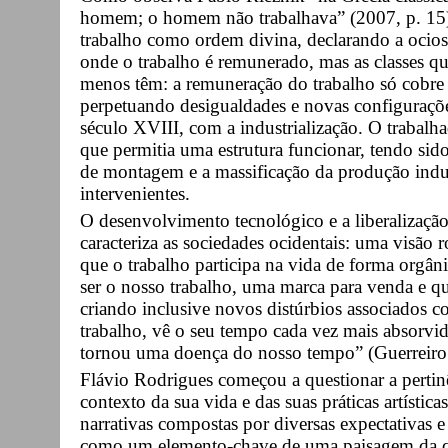
homem; o homem não trabalhava” (2007, p. 15) 
trabalho como ordem divina, declarando a ocios
onde o trabalho é remunerado, mas as classes q
menos têm: a remuneração do trabalho só cobre 
perpetuando desigualdades e novas configuraçõe
século XVIII, com a industrialização. O trabal
que permitia uma estrutura funcionar, tendo sid
de montagem e a massificação da produção indus
intervenientes.
O desenvolvimento tecnológico e a liberalizaçã
caracteriza as sociedades ocidentais: uma visão 
que o trabalho participa na vida de forma orgâ
ser o nosso trabalho, uma marca para venda e q
criando inclusive novos distúrbios associados 
trabalho, vê o seu tempo cada vez mais absorvi
tornou uma doença do nosso tempo” (Guerreiro (
Flávio Rodrigues começou a questionar a pertin
contexto da sua vida e das suas práticas artíst
narrativas compostas por diversas expectativas e 
como um elemento-chave de uma paisagem da qua