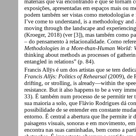
materiais que vai encontrando e que se tornam c
exposições, apresentadas em espaços mais ou me
podem também ser vistas como metodologias e fo
I’ve come to understand, is a methodology and a
moving through the landscape and experiencing 
(Kroeger, 2018) (ver [3]), mas também como pa
– do pensamento à relacionalidade. Como ref
Methodologies in a More-than-Human World: 
thinking about methods as processes of gatheri
entangled in relations” (p. 84).
Francis Allÿs é um dos artistas que se tem dedi
Francis Allÿs: Politics of Rehearsal
(2009), de R
drifting, or strolling, is already—within the sp
resistance. But it also happens to be a very imm
33). É também num processo de se permitir ter t
sua maioria a solo, que Flávio Rodrigues dá co
possibilidade de se entender em constante mudan
entorno. É central a abertura que lhe permite i
paisagens visuais, sonoras e em movimento, em t
encontra nas suas caminhadas, bem como a parti