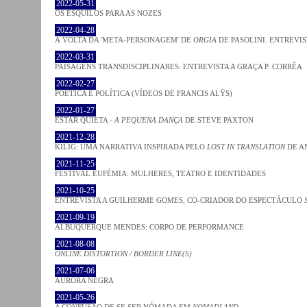
2022-05-31
OS ESQUILOS PARA AS NOZES
2022-04-28
À VOLTA DA 'META-PERSONAGEM' DE
ORGIA
DE PASOLINI. ENTREVIS
2022-03-31
PAISAGENS TRANSDISCIPLINARES: ENTREVISTA A GRAÇA P. CORRÊA
2022-02-27
POÉTICA E POLÍTICA (VÍDEOS DE FRANCIS ALŸS)
2022-01-27
ESTAR QUIETA -
A PEQUENA DANÇA
DE STEVE PAXTON
2021-12-28
KILIG: UMA NARRATIVA INSPIRADA PELO
LOST IN TRANSLATION
DE A
2021-11-25
FESTIVAL EUFÉMIA: MULHERES, TEATRO E IDENTIDADES
2021-10-25
ENTREVISTA A GUILHERME GOMES, CO-CRIADOR DO ESPECTÁCULO
2021-09-19
ALBUQUERQUE MENDES: CORPO DE PERFORMANCE
2021-08-08
ONLINE DISTORTION / BORDER LINE(S)
2021-07-06
AURORA NEGRA
2021-05-26
A CONFUSÃO DE SE SER NÓMADA EM
NOMADLAND