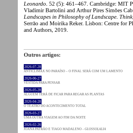
Leonardo
. 52 (5): 461–467. Cambridge: MIT P
Vladimir Bartolini and Arthur Pires Simões Cab
Landscapes in Philosophy of Landscape
.
Think,
Serrão and Moirika Reker. Lisbon: Centre for P
and Authors, 2019.
Outros artigos:
2026-07-28
ANTICLÍMAX NO PARAÍSO – O FINAL SERÁ COM UM LAMENTO
2026-06-27
VESTIDA PARA PENSAR
2026-05-28
ALGUÉM TERÁ DE FICAR PARA REGAR AS PLANTAS
2026-04-28
O TEATRO DO ACONTECIMENTO TOTAL
2026-03-27
UMA OUTRA VIAGEM AO FIM DA NOITE
2026-02-26
JOANA PATRÃO E TIAGO MADALENO -
GLOSSOLALIA