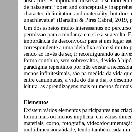
abstrações. É importante observar o sentido em
de paisagem: “open and conceptually inapprehens
character, delimitation and materiality, but doesn
unachievable” (Bartalini & Pires Cabral, 2019, 
Um dos aspetos muito interessantes no percurso 
permissão para a mudança em si e à sua volta. Es
importância de desconvocar para si um lugar est
correspondente a uma ideia fixa sobre si muito pr
sendo ao invés de ser, ir reconfigurando ao invé
forma contínua, sem sobressaltos, devido à hipó
paradigma repentinos por não existir a necessid
menos infinitesimais, são na medida da vida que a
entre caminhadas, a vida do dia a dia, o desenh
leitura, as aprendizagens mais ou menos formais 
Elementos
Existem vários elementos participantes nas cria
forma mais ou menos implícita, em várias dimen
materiais, corpo, fotografia, vídeo/documentaçã
multidimensionalidade, tendo também cada um d