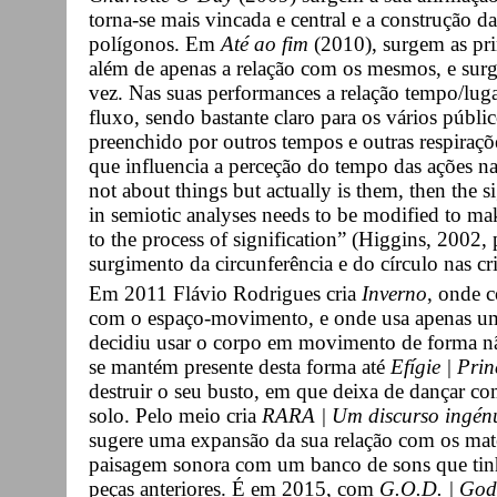
torna-se mais vincada e central e a construção da
polígonos. Em
Até ao fim
(2010), surgem as pri
além de apenas a relação com os mesmos, e surge
vez. Nas suas performances a relação tempo/luga
fluxo, sendo bastante claro para os vários públ
preenchido por outros tempos e outras respira
que influencia a perceção do tempo das ações na 
not about things but actually is them, then the s
in semiotic analyses needs to be modified to mak
to the process of signification” (Higgins, 2002,
surgimento da circunferência e do círculo nas c
Em 2011 Flávio Rodrigues cria
Inverno
, onde c
com o espaço-movimento, e onde usa apenas um 
decidiu usar o corpo em movimento de forma n
se mantém presente desta forma até
Efígie | Prin
destruir o seu busto, em que deixa de dançar com
solo. Pelo meio cria
RARA | Um discurso ingénu
sugere uma expansão da sua relação com os mate
paisagem sonora com um banco de sons que tinh
peças anteriores. É em 2015, com
G.O.D. | Godd