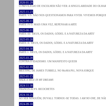
2026-01-29
O PRIVILÉGIO DE ESCOLHER NÃO VER: A SINGULARIDADE DO OLHA
2025-11-23
PARTE V/5: NÃO NOS QUESTIONAMOS PARA VIVER: VIVEMOS PORQ
2025-09-11
PARTE IV/5: MAIS UMA VEZ, REPENSAR A ARTE
2025-06-11
PARTE III: 'DEUS, OS DADOS, GÖDEL E A NATUREZA DA ARTE'
2025-05-20
PARTE II: 'DEUS, OS DADOS, GÖDEL E A NATUREZA DA ARTE'
2025-04-30
PARTE I: 'DEUS, OS DADOS, GÖDEL E A NATUREZA DA ARTE'
2025-03-28
CONTRA O IDADISMO. UM MANIFESTO QUEER
2025-02-19
MEETING
, DE JAMES TURRELL NO MoMA PS1, NOVA IORQUE
2025-01-15
WALK A MILE IN MY DREAMS
2024-11-30
FRANCIS ALYS: RICOCHETES
2024-10-21
AO SER NINGUÉM, DUVALL TORNOU-SE TODAS.
I AM NO ONE
, DE NÁ
2024-09-18