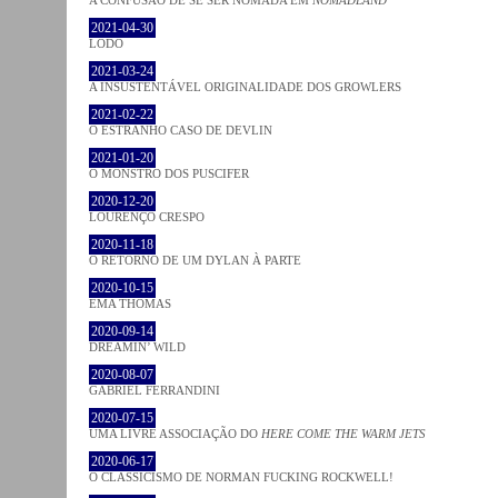
2021-04-30
LODO
2021-03-24
A INSUSTENTÁVEL ORIGINALIDADE DOS GROWLERS
2021-02-22
O ESTRANHO CASO DE DEVLIN
2021-01-20
O MONSTRO DOS PUSCIFER
2020-12-20
LOURENÇO CRESPO
2020-11-18
O RETORNO DE UM DYLAN À PARTE
2020-10-15
EMA THOMAS
2020-09-14
DREAMIN’ WILD
2020-08-07
GABRIEL FERRANDINI
2020-07-15
UMA LIVRE ASSOCIAÇÃO DO
HERE COME THE WARM JETS
2020-06-17
O CLASSICISMO DE NORMAN FUCKING ROCKWELL!