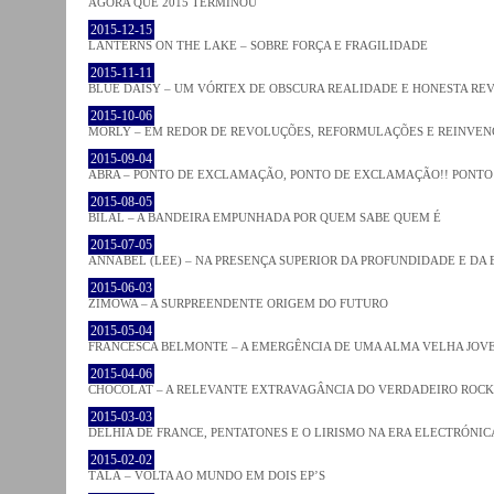
AGORA QUE 2015 TERMINOU
2015-12-15
LANTERNS ON THE LAKE – SOBRE FORÇA E FRAGILIDADE
2015-11-11
BLUE DAISY – UM VÓRTEX DE OBSCURA REALIDADE E HONESTA RE
2015-10-06
MORLY – EM REDOR DE REVOLUÇÕES, REFORMULAÇÕES E REINVEN
2015-09-04
ABRA – PONTO DE EXCLAMAÇÃO, PONTO DE EXCLAMAÇÃO!! PONTO 
2015-08-05
BILAL – A BANDEIRA EMPUNHADA POR QUEM SABE QUEM É
2015-07-05
ANNABEL (LEE) – NA PRESENÇA SUPERIOR DA PROFUNDIDADE E DA
2015-06-03
ZIMOWA – A SURPREENDENTE ORIGEM DO FUTURO
2015-05-04
FRANCESCA BELMONTE – A EMERGÊNCIA DE UMA ALMA VELHA JOV
2015-04-06
CHOCOLAT – A RELEVANTE EXTRAVAGÂNCIA DO VERDADEIRO ROCK
2015-03-03
DELHIA DE FRANCE, PENTATONES E O LIRISMO NA ERA ELECTRÓNIC
2015-02-02
TĀLĀ – VOLTA AO MUNDO EM DOIS EP’S