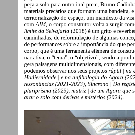
peça a solo para outro intérprete, Bruno Cadinha
materiais precários que formam uma bandeira, e
territorialização do espaço, um manifesto da vis
com
AIM
, o corpo construtor volta a surgir co
limite da Selvajaria
(2018) é um grito e reverber
caminhadas, de reformulação de algumas conceç
de performances sobre a importância do que pe
corpo, que é uma ferramenta efémera de constr
narrativa, o “tema”, o “objetivo”, sendo a produ
gera paisagens multidimensionais, com diferente
podemos observar nos seus projetos
rúptil | na 
Hodiernidade | e na anfibologia do Agora (2020
ressonâncias (2021-2023), Síncrono | Do registo
pluriprisma (2023), matriz | de um Agora que 
arar o solo com derivas e mistérios
(2024)
.