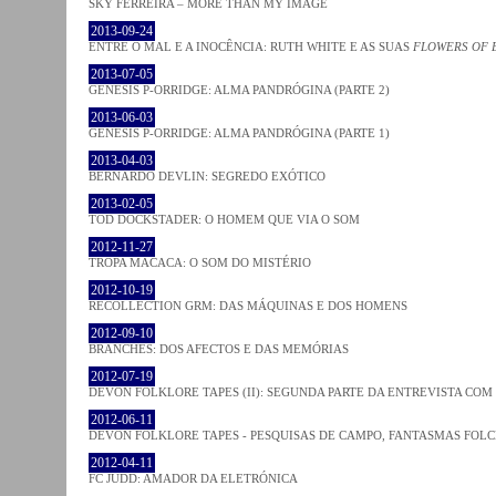
SKY FERREIRA – MORE THAN MY IMAGE
2013-09-24
ENTRE O MAL E A INOCÊNCIA: RUTH WHITE E AS SUAS
FLOWERS OF 
2013-07-05
GENESIS P-ORRIDGE: ALMA PANDRÓGINA (PARTE 2)
2013-06-03
GENESIS P-ORRIDGE: ALMA PANDRÓGINA (PARTE 1)
2013-04-03
BERNARDO DEVLIN: SEGREDO EXÓTICO
2013-02-05
TOD DOCKSTADER: O HOMEM QUE VIA O SOM
2012-11-27
TROPA MACACA: O SOM DO MISTÉRIO
2012-10-19
RECOLLECTION GRM: DAS MÁQUINAS E DOS HOMENS
2012-09-10
BRANCHES: DOS AFECTOS E DAS MEMÓRIAS
2012-07-19
DEVON FOLKLORE TAPES (II): SEGUNDA PARTE DA ENTREVISTA CO
2012-06-11
DEVON FOLKLORE TAPES - PESQUISAS DE CAMPO, FANTASMAS FOL
2012-04-11
FC JUDD: AMADOR DA ELETRÓNICA