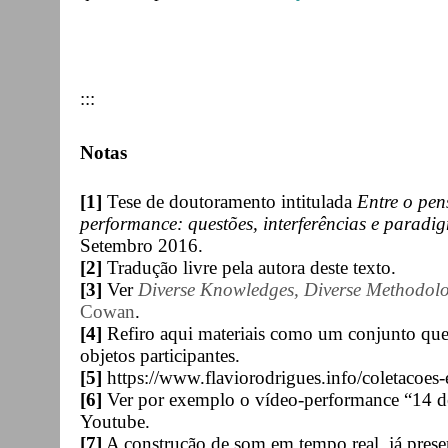
:::
Notas
[1]
Tese de doutoramento intitulada
Entre o pen
performance: questões, interferências e paradi
Setembro 2016.
[2]
Tradução livre pela autora deste texto.
[3]
Ver
Diverse Knowledges, Diverse Methodolog
Cowan
.
[4]
Refiro aqui materiais como um conjunto que 
objetos participantes.
[5]
https://www.flaviorodrigues.info/coletacoes-
[6]
Ver por exemplo o vídeo-performance “14 d
Youtube.
[7]
A construção de som em tempo real, já pres