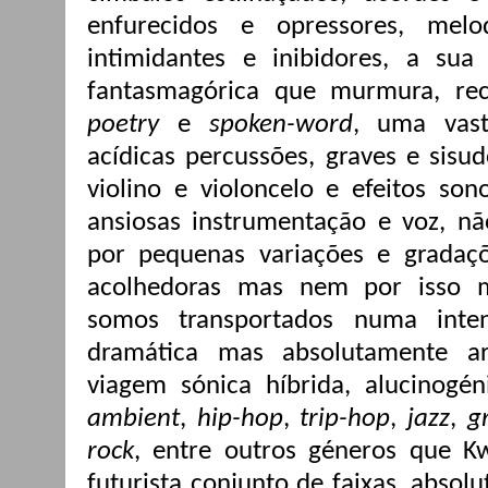
enfurecidos e opressores, mel
intimidantes e inibidores, a sua
fantasmagórica que murmura, rec
poetry
e
spoken-word
, uma vast
acídicas percussões, graves e sisu
violino e violoncelo e efeitos son
ansiosas instrumentação e voz, n
por pequenas variações e gradaç
acolhedoras mas nem por isso me
somos transportados numa inten
dramática mas absolutamente ar
viagem sónica híbrida, alucinogé
ambient
,
hip-hop
,
trip-hop
,
jazz
,
g
rock
, entre outros géneros que K
futurista conjunto de faixas, absol