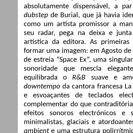
absolutamente dispensável, a p
dubstep
de Burial, que já havia id
como um artista promissor a mant
seu radar, pega na deixa e junta
artística da editora. As primeira
formar uma imagem: em Agosto de 
de estreia “Space Ex”, uma singular
sonoridade que mescla elegan
equilibrada o
R&B
suave e ame
downtempo
da cantora francesa La
e esvoaçantes de teclados elec
complementar do que contraditória,
efeitos sonoros electrónicos e s
minimalistas, glaciais e atordoant
ambient
e uma estrutura polirrítmic