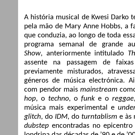
A história musical de Kwesi Darko t
pela mão de Mary Anne Hobbs, a fam
que conduzia, ao longo de toda essa
programa semanal de grande a
Show
, anteriormente intitulado
Th
assente na passagem de faixa
previamente misturados, atraves
géneros de música electrónica. A
com pendor mais
mainstream
com
hop
, o
techno,
o
funk
e o
reggae
música mais experimental e
unde
glitch
, do
IDM
, do
turntablism
e às 
dubstep
encontradas no epicentro
londrina das décadas de ’90 e de ’00