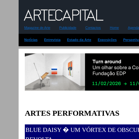
Magazine de Arte
Publicidade
Contactos
Home
Agenda-
Notícias
Entrevista
Estado da Arte
Exposições
Perspetiv
ARTES PERFORMATIVAS
BLUE DAISY � UM VÓRTEX DE OBSCU