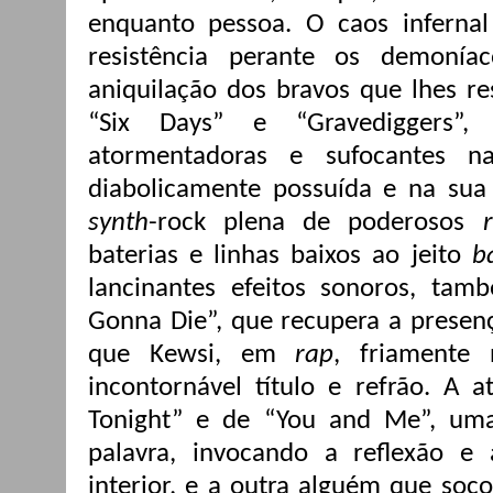
enquanto pessoa. O caos inferna
resistência perante os demoní
aniquilação dos bravos que lhes r
“Six Days” e “Gravediggers”,
atormentadoras e sufocantes 
diabolicamente possuída e na su
synth
-rock plena de poderosos
r
baterias e linhas baixos ao jeito
b
lancinantes efeitos sonoros, tam
Gonna Die”, que recupera a presen
que Kewsi, em
rap
, friamente
incontornável título e refrão. A a
Tonight” e de “You and Me”, um
palavra, invocando a reflexão e 
interior, e a outra alguém que soc