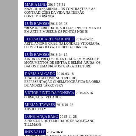
MARIA LIND
2016-08-31
NAZGOL ANSARINIA – OS CONTRASTES E AS
CONTRADIÇÕES DA VIDA NA TEERÃO
CONTEMPORÂNEA
LUÍS RAPOSO
2016-06-23
“RESPONSABILIDADE SOCIAL”, INVESTIMENTO
EM ARTE E MUSEUS: OS PONTOS NOS IS
TERESA DUARTE MARTINHO
2016-05-12
ARTE, AMOR E CRISE NA LONDRES VITORIANA.
O LIVRO
ADOECER
, DE HÉLIA CORREIA
LUÍS RAPOSO
2016-04-12
AINDA OS PREÇOS DE ENTRADA EM MUSEUS E
MONUMENTOS DE SINTRA E BELÉM-AJUDA: OS
DADOS E UMA PROPOSTA PARA O FUTURO
DÁRIA SALGADO
2016-03-18
A PAISAGEM COMO SUPORTE DE
REPRESENTAÇÃO CINEMATOGRÁFICA NA OBRA
DE ANDREI TARKOVSKY
VICTOR PINTO DA FONSECA
2016-02-16
CORAÇÃO REVELADOR
MIRIAN TAVARES
2016-01-06
ABSOLUTELY
CONSTANÇA BABO
2015-11-28
A PROCURA DE FELICIDADE DE WOLFGANG
TILLMANS
INÊS VALLE
2015-10-31