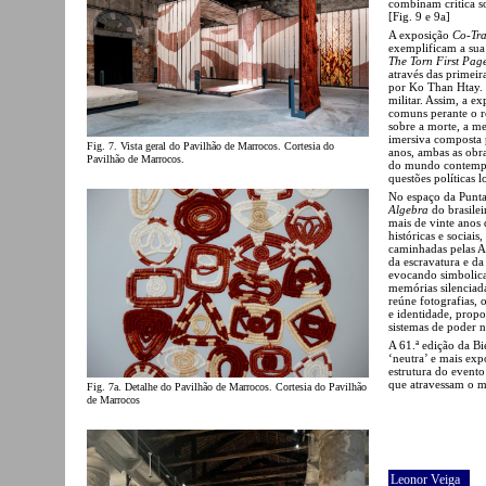
combinam crítica so
[Fig. 9 e 9a]
A exposição
Co-Tra
exemplificam a sua
The Torn First Pag
através das primeir
por Ko Than Htay. 
militar. Assim, a e
comuns perante o 
sobre a morte, a me
imersiva composta 
Fig. 7. Vista geral do Pavilhão de Marrocos. Cortesia do
anos, ambas as obra
Pavilhão de Marrocos.
do mundo contempo
questões políticas 
No espaço da Punta
Algebra
do brasilei
mais de vinte anos d
históricas e sociai
caminhadas pelas A
da escravatura e da
evocando simbolica
memórias silenciad
reúne fotografias, 
e identidade, propo
sistemas de poder n
A 61.ª edição da B
‘neutra’ e mais exp
estrutura do event
que atravessam o m
Fig. 7a. Detalhe do Pavilhão de Marrocos. Cortesia do Pavilhão
de Marrocos
Leonor Veiga