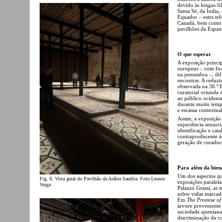
devido às longas fi
Santa Sé, da Índia
Equador – estes tr
Canadá, bem como a
pavilhões da Espan
O que esperar
A exposição princi
europeus – com foc
na penumbra –, difi
encontrar. A reduzi
observada na 36.ª 
curatorial oriunda 
ao público ocidenta
durante muito temp
e escassa contextua
Assim, a exposição
experiência sensori
identificação e cat
contraproducente à
geração de curadore
Para além da bien
Um dos aspectos qu
Fig. 6. Vista geral do Pavilhão da Arábia Saudita. Foto Leonor
exposições paralela
Veiga
Palazzo Grassi, as
sobre vidas marcada
Em
The Promise o
árvore proveniente 
sociedade quenian
discriminação da c