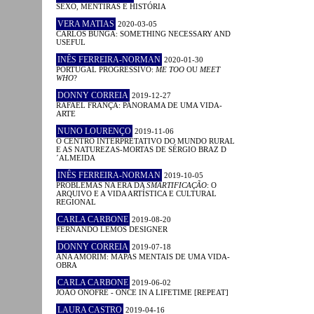
SEXO, MENTIRAS E HISTÓRIA
VERA MATIAS
2020-03-05
CARLOS BUNGA: SOMETHING NECESSARY AND
USEFUL
INÊS FERREIRA-NORMAN
2020-01-30
PORTUGAL PROGRESSIVO:
ME TOO
OU
MEET
WHO
?
DONNY CORREIA
2019-12-27
RAFAEL FRANÇA: PANORAMA DE UMA VIDA-
ARTE
NUNO LOURENÇO
2019-11-06
O CENTRO INTERPRETATIVO DO MUNDO RURAL
E AS NATUREZAS-MORTAS DE SÉRGIO BRAZ D
´ALMEIDA
INÊS FERREIRA-NORMAN
2019-10-05
PROBLEMAS NA ERA DA
SMARTIFICAÇÃO
: O
ARQUIVO E A VIDA ARTÍSTICA E CULTURAL
REGIONAL
CARLA CARBONE
2019-08-20
FERNANDO LEMOS DESIGNER
DONNY CORREIA
2019-07-18
ANA AMORIM: MAPAS MENTAIS DE UMA VIDA-
OBRA
CARLA CARBONE
2019-06-02
JOÃO ONOFRE - ONCE IN A LIFETIME [REPEAT]
LAURA CASTRO
2019-04-16