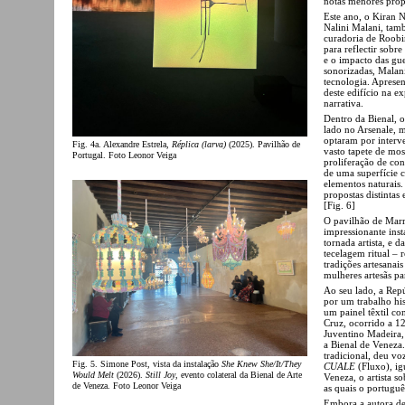
notas menores prop
Este ano, o Kiran 
Nalini Malani, tam
curadoria de Roobi
para reflectir sobre
e o impacto das gue
sonorizadas, Malan
tecnologia. Apresen
deste edifício na ex
narrativa.
Dentro da Bienal, o
lado no Arsenale, 
optaram por interve
Fig. 4a. Alexandre Estrela,
Réplica (larva)
(2025). Pavilhão de
vasto tapete de mos
Portugal. Foto Leonor Veiga
proliferação de con
de uma superfície c
elementos naturais.
propostas distintas
[Fig. 6]
O pavilhão de Marr
impressionante inst
tornada artista, e
tecelagem ritual – 
tradições artesanai
mulheres artesãs pa
Ao seu lado, a Rep
por um trabalho his
um painel têxtil c
Cruz, ocorrido a 1
Juventino Madeira
a Bienal de Veneza
tradicional, deu vo
Fig. 5. Simone Post, vista da instalação
She Knew She/It/They
CUALE
(Fluxo), ig
Would Melt
(2026).
Still Joy
, evento colateral da Bienal de Arte
Veneza, o artista s
de Veneza. Foto Leonor Veiga
as quais o portuguê
Embora a autora des