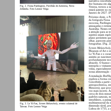
narrativa concebida
dor humana em algo
Fig. 2. Fiona Pardington, Pavilhão de Aoteoroa, Nova
Veneza, tornou a s
Zelândia. Foto Leonor Veiga
estará patente no 
Janeiro de 2027. [F
Próximo deste, o P
da fotógrafa Fiona
escocesa, Pardingto
ameaçadas e extint
Austrália. Nestes r
a atenção para as t
sujeitos sejam esp
plano permitem que
olhar, parecem pin
fotografias. [Fig. 2
Screen Melancholy
Museum of Art e exp
Le Yi-Fan e o cura
assistiu ao nascime
profundamente tecn
absurdo. O humor e
interpela o visitan
vidas, especialme
nossa alimentação 
A instalação
RedSky
explora a forma co
Concebida a partir
antropocêntrica, e
Menores), que proc
vez mais incerto. A
cerca de dois minu
padrões naturais, 
simultâneo, a paisa
multissensorial da 
Fig. 3. Le Yi-Fan,
Screen Melancholy
, evento colateral de
dimensão táctil, pr
Taiwan. Foto Leonor Veiga
Lisboa de 1755, a 