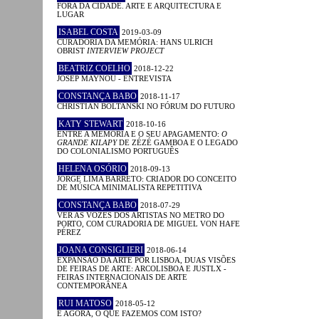
FORA DA CIDADE. ARTE E ARQUITECTURA E
LUGAR
ISABEL COSTA
2019-03-09
CURADORIA DA MEMÓRIA: HANS ULRICH
OBRIST
INTERVIEW PROJECT
BEATRIZ COELHO
2018-12-22
JOSEP MAYNOU - ENTREVISTA
CONSTANÇA BABO
2018-11-17
CHRISTIAN BOLTANSKI NO FÓRUM DO FUTURO
KATY STEWART
2018-10-16
ENTRE A MEMÓRIA E O SEU APAGAMENTO:
O
GRANDE KILAPY
DE ZÉZÉ GAMBOA E O LEGADO
DO COLONIALISMO PORTUGUÊS
HELENA OSÓRIO
2018-09-13
JORGE LIMA BARRETO: CRIADOR DO CONCEITO
DE MÚSICA MINIMALISTA REPETITIVA
CONSTANÇA BABO
2018-07-29
VER AS VOZES DOS ARTISTAS NO METRO DO
PORTO, COM CURADORIA DE MIGUEL VON HAFE
PÉREZ
JOANA CONSIGLIERI
2018-06-14
EXPANSÃO DA ARTE POR LISBOA, DUAS VISÕES
DE FEIRAS DE ARTE: ARCOLISBOA E JUSTLX -
FEIRAS INTERNACIONAIS DE ARTE
CONTEMPORÂNEA
RUI MATOSO
2018-05-12
E AGORA, O QUE FAZEMOS COM ISTO?