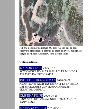
Fig. 9a. Pormenor da pintura
The Raft (II)
, em que se pode
observar a plasticidade e defeitos da casca de árvore, material de
eleição de Michael Armitage*. Foto Leonor Veiga
Outros artigos:
LEONOR VEIGA
2026-07-31
RENCONTRES D´ARLES 2026
: RELER MUNDOS
ATRAVÉS DA FOTOGRAFIA
INÊS FERREIRA-NORMAN
2026-06-30
AS ANTROPO-ARTISTAS NO ANTI-EVENTO: DA
DEFESA DA ARTE CONTEMPORÂNEA EM
TERRITÓRIO RURAL
CRISTINA FILIPE
2026-04-25
DARK SIDE OF IMAGINATION. JEWELLERY BY
KADRI MÄLK
MARIANA VARELA
2026-03-17