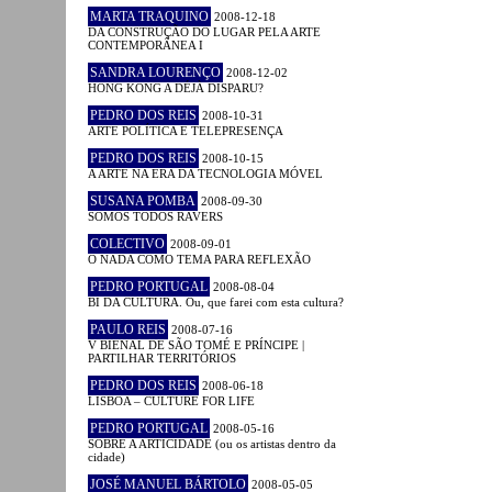
MARTA TRAQUINO
2008-12-18
DA CONSTRUÇÃO DO LUGAR PELA ARTE
CONTEMPORÂNEA I
SANDRA LOURENÇO
2008-12-02
HONG KONG A DÉJÀ DISPARU?
PEDRO DOS REIS
2008-10-31
ARTE POLÍTICA E TELEPRESENÇA
PEDRO DOS REIS
2008-10-15
A ARTE NA ERA DA TECNOLOGIA MÓVEL
SUSANA POMBA
2008-09-30
SOMOS TODOS RAVERS
COLECTIVO
2008-09-01
O NADA COMO TEMA PARA REFLEXÃO
PEDRO PORTUGAL
2008-08-04
BI DA CULTURA. Ou, que farei com esta cultura?
PAULO REIS
2008-07-16
V BIENAL DE SÃO TOMÉ E PRÍNCIPE |
PARTILHAR TERRITÓRIOS
PEDRO DOS REIS
2008-06-18
LISBOA – CULTURE FOR LIFE
PEDRO PORTUGAL
2008-05-16
SOBRE A ARTICIDADE (ou os artistas dentro da
cidade)
JOSÉ MANUEL BÁRTOLO
2008-05-05