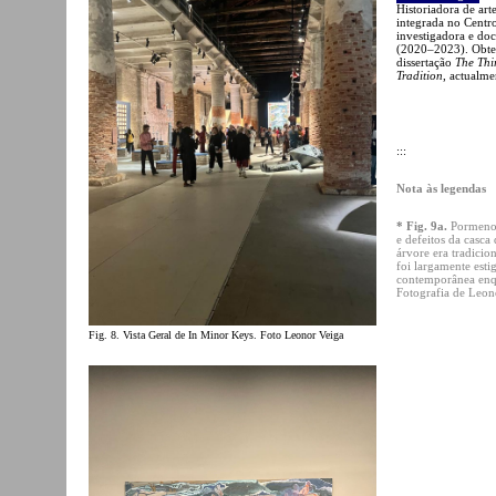
Historiadora de art
integrada no Centr
investigadora e do
(2020–2023). Obte
dissertação
The Thi
Tradition
, actualme
:::
Nota às legendas
* Fig. 9a.
Pormeno
e defeitos da casca
árvore era tradici
foi largamente esti
contemporânea enqu
Fotografia de Leon
Fig. 8. Vista Geral de In Minor Keys. Foto Leonor Veiga