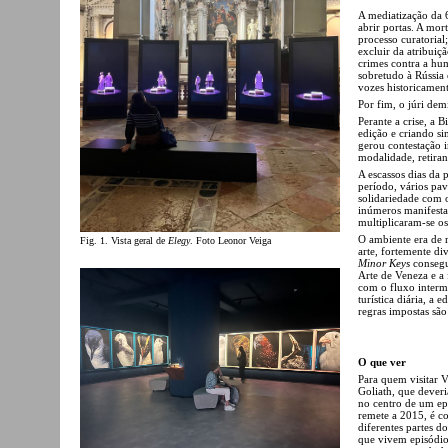
A mediatização da 
abrir portas. A m
processo curatorial
excluir da atribuiç
crimes contra a hu
sobretudo à Rússia
vozes historicamen
Por fim, o júri dem
Perante a crise, a 
edição e criando s
gerou contestação i
modalidade, retiran
A escassos dias da 
período, vários pav
solidariedade com o
inúmeros manifesta
multiplicaram-se o
O ambiente era de 
Fig. 1. Vista geral de
Elegy
. Foto Leonor Veiga
arte, fortemente di
Minor Keys
consegui
Arte de Veneza e a
com o fluxo interm
turística diária, 
regras impostas são
O que ver
Para quem visitar V
Goliath, que deveri
no centro de um ep
remete a 2015, é 
diferentes partes 
que vivem episódio