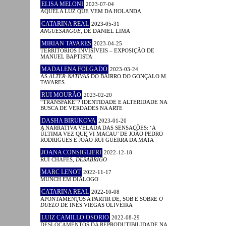
ELISA MELONI
2023-07-04
AQUELA LUZ QUE VEM DA HOLANDA
CATARINA REAL
2023-05-31
ANGUESÂNGUE
, DE DANIEL LIMA
MIRIAN TAVARES
2023-04-25
TERRITÓRIOS INVISÍVEIS – EXPOSIÇÃO DE
MANUEL BAPTISTA
MADALENA FOLGADO
2023-03-24
AS
ALTER-NATIVAS
DO BAIRRO DO GONÇALO M.
TAVARES
RUI MOURÃO
2023-02-20
“TRANSFAKE”? IDENTIDADE E ALTERIDADE NA
BUSCA DE VERDADES NA ARTE
DASHA BIRUKOVA
2023-01-20
A NARRATIVA VELADA DAS SENSAÇÕES: ‘A
ÚLTIMA VEZ QUE VI MACAU’ DE JOÃO PEDRO
RODRIGUES E JOÃO RUI GUERRA DA MATA
JOANA CONSIGLIERI
2022-12-18
RUI CHAFES,
DESABRIGO
MARC LENOT
2022-11-17
MUNCH EM DIÁLOGO
CATARINA REAL
2022-10-08
APONTAMENTOS A PARTIR DE, SOB E SOBRE
O
DUELO
DE INÊS VIEGAS OLIVEIRA
LUIZ CAMILLO OSORIO
2022-08-29
DESLOCAMENTOS DA REPRODUTIBILIDADE NA