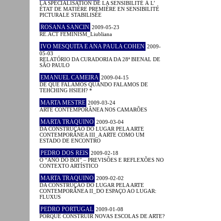
LA SPÉCIALISATION DE LA SENSIBILITÉ À L’
ÉTAT DE MATIÈRE PREMIÈRE EN SENSIBILITÉ
PICTURALE STABILISÉE
ROSANA SANCIN
2009-05-23
RE.ACT FEMINISM_Liubliana
IVO MESQUITA E ANA PAULA COHEN
2009-
05-03
RELATÓRIO DA CURADORIA DA 28ª BIENAL DE
SÃO PAULO
EMANUEL CAMEIRA
2009-04-15
DE QUE FALAMOS QUANDO FALAMOS DE
TEHCHING HSIEH? *
MARTA MESTRE
2009-03-24
ARTE CONTEMPORÂNEA NOS CAMARÕES
MARTA TRAQUINO
2009-03-04
DA CONSTRUÇÃO DO LUGAR PELA ARTE
CONTEMPORÂNEA III_A ARTE COMO UM
ESTADO DE ENCONTRO
PEDRO DOS REIS
2009-02-18
O “ANO DO BOI” – PREVISÕES E REFLEXÕES NO
CONTEXTO ARTÍSTICO
MARTA TRAQUINO
2009-02-02
DA CONSTRUÇÃO DO LUGAR PELA ARTE
CONTEMPORÂNEA II_DO ESPAÇO AO LUGAR:
FLUXUS
PEDRO PORTUGAL
2009-01-08
PORQUÊ CONSTRUIR NOVAS ESCOLAS DE ARTE?