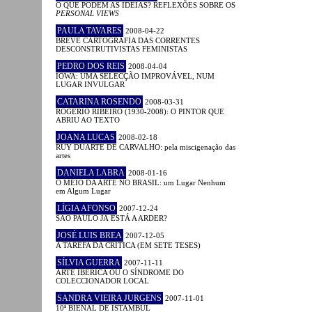
O QUE PODEM AS IDEIAS? REFLEXÕES SOBRE OS
PERSONAL VIEWS
PAULA TAVARES
2008-04-22
BREVE CARTOGRAFIA DAS CORRENTES
DESCONSTRUTIVISTAS FEMINISTAS
PEDRO DOS REIS
2008-04-04
IOWA: UMA SELECÇÃO IMPROVÁVEL, NUM
LUGAR INVULGAR
CATARINA ROSENDO
2008-03-31
ROGÉRIO RIBEIRO (1930-2008): O PINTOR QUE
ABRIU AO TEXTO
JOANA LUCAS
2008-02-18
RUY DUARTE DE CARVALHO: pela miscigenação das
artes
DANIELA LABRA
2008-01-16
O MEIO DA ARTE NO BRASIL: um Lugar Nenhum
em Algum Lugar
LÍGIA AFONSO
2007-12-24
SÃO PAULO JÁ ESTÁ A ARDER?
JOSÉ LUIS BREA
2007-12-05
A TAREFA DA CRÍTICA (EM SETE TESES)
SÍLVIA GUERRA
2007-11-11
ARTE IBÉRICA OU O SÍNDROME DO
COLECCIONADOR LOCAL
SANDRA VIEIRA JURGENS
2007-11-01
10ª BIENAL DE ISTAMBUL