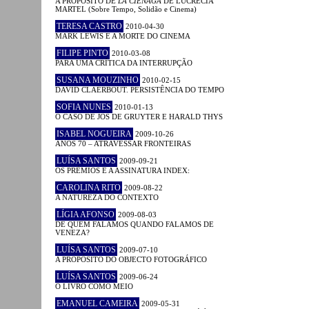
A PROPÓSITO DE
LA CIENAGA
DE LUCRECIA
MARTEL (Sobre Tempo, Solidão e Cinema)
TERESA CASTRO
2010-04-30
MARK LEWIS E A MORTE DO CINEMA
FILIPE PINTO
2010-03-08
PARA UMA CRÍTICA DA INTERRUPÇÃO
SUSANA MOUZINHO
2010-02-15
DAVID CLAERBOUT. PERSISTÊNCIA DO TEMPO
SOFIA NUNES
2010-01-13
O CASO DE JOS DE GRUYTER E HARALD THYS
ISABEL NOGUEIRA
2009-10-26
ANOS 70 – ATRAVESSAR FRONTEIRAS
LUÍSA SANTOS
2009-09-21
OS PRÉMIOS E A ASSINATURA INDEX:
CAROLINA RITO
2009-08-22
A NATUREZA DO CONTEXTO
LÍGIA AFONSO
2009-08-03
DE QUEM FALAMOS QUANDO FALAMOS DE
VENEZA?
LUÍSA SANTOS
2009-07-10
A PROPÓSITO DO OBJECTO FOTOGRÁFICO
LUÍSA SANTOS
2009-06-24
O LIVRO COMO MEIO
EMANUEL CAMEIRA
2009-05-31