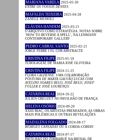
MARIANA VARELA
2025-05-30
ENTRE OS VOSSOS DENTES
MAFALDA TEIXEIRA
2025-04-28
ZANELE MUHOLI
CLÁUDIA HANDEM
2025-03-21
O ARQUIVO COMO ESTRATÉGIA. NOTAS SOBRE
‘HOW TO REVERSE A SPELL’, NA LEHMANN
CONTEMPORARY GALLERY
PEDRO CABRAL SANTO
2025-02-21
JORGE FERRÉ I EL COR ABSTRACTE
CRISTINA FILIPE
2025-01-10
TUBOLAGEM
, DE MARIA JOSÉ OLIVEIRA
CRISTINA FILIPE
2024-11-25
FLORA CALDENSE. UMA COLABORAÇÃO
PÓSTUMA DE MARTA GALVÃO LUCAS COM
AVELINO SOARES BELO, JOSÉ BELO, JOSEF
FÜLLER E JOSÉ LOURENÇO
CATARINA REAL
2024-10-22
JULIEN CREUZET NO PAVILHÃO DE FRANÇA
HELENA OSÓRIO
2024-09-20
XXIII BIAC: OS ARTISTAS PREMIADOS, AS OBRAS
MAIS POLÉMICAS E OUTRAS REVELAÇÕES
MADALENA FOLGADO
2024-08-17
RÉMIGES CANSADAS
OU A
CORDA-CORDIS
CATARINA REAL
2024-07-17
PAVILHÃO DO ZIMBABUÉ NA BIENAL DE