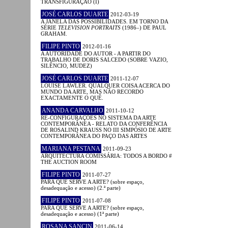
TRANSFIGURAÇÃO (I)
JOSÉ CARLOS DUARTE
2012-03-19
A JANELA DAS POSSIBILIDADES. EM TORNO DA
SÉRIE
TELEVISION PORTRAITS
(1986–) DE PAUL
GRAHAM.
FILIPE PINTO
2012-01-16
A AUTORIDADE DO AUTOR - A PARTIR DO
TRABALHO DE DORIS SALCEDO (SOBRE VAZIO,
SILÊNCIO, MUDEZ)
JOSÉ CARLOS DUARTE
2011-12-07
LOUISE LAWLER. QUALQUER COISA ACERCA DO
MUNDO DA ARTE, MAS NÃO RECORDO
EXACTAMENTE O QUÊ.
ANANDA CARVALHO
2011-10-12
RE-CONFIGURAÇÕES NO SISTEMA DA ARTE
CONTEMPORÂNEA - RELATO DA CONFERÊNCIA
DE ROSALIND KRAUSS NO III SIMPÓSIO DE ARTE
CONTEMPORÂNEA DO PAÇO DAS ARTES
MARIANA PESTANA
2011-09-23
ARQUITECTURA COMISSÁRIA: TODOS A BORDO #
THE AUCTION ROOM
FILIPE PINTO
2011-07-27
PARA QUE SERVE A ARTE? (sobre espaço,
desadequação e acesso) (2.ª parte)
FILIPE PINTO
2011-07-08
PARA QUE SERVE A ARTE? (sobre espaço,
desadequação e acesso) (1ª parte)
ROSANA SANCIN
2011-06-14