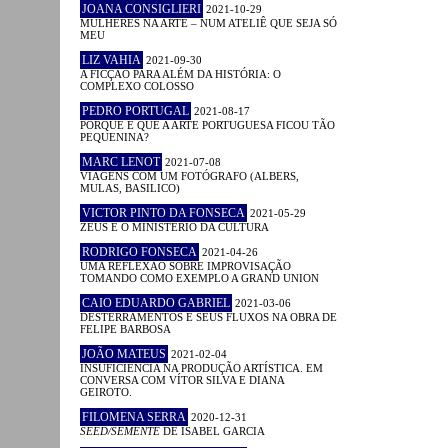
JOANA CONSIGLIERI
2021-10-29
MULHERES NA ARTE – NUM ATELIÊ QUE SEJA SÓ
MEU
LIZ VAHIA
2021-09-30
A FICÇÃO PARA ALÉM DA HISTÓRIA: O
COMPLEXO COLOSSO
PEDRO PORTUGAL
2021-08-17
PORQUE É QUE A ARTE PORTUGUESA FICOU TÃO
PEQUENINA?
MARC LENOT
2021-07-08
VIAGENS COM UM FOTÓGRAFO (ALBERS,
MULAS, BASILICO)
VICTOR PINTO DA FONSECA
2021-05-29
ZEUS E O MINISTÉRIO DA CULTURA
RODRIGO FONSECA
2021-04-26
UMA REFLEXÃO SOBRE IMPROVISAÇÃO
TOMANDO COMO EXEMPLO A GRAND UNION
CAIO EDUARDO GABRIEL
2021-03-06
DESTERRAMENTOS E SEUS FLUXOS NA OBRA DE
FELIPE BARBOSA
JOÃO MATEUS
2021-02-04
INSUFICIÊNCIA NA PRODUÇÃO ARTÍSTICA. EM
CONVERSA COM VÍTOR SILVA E DIANA
GEIROTO.
FILOMENA SERRA
2020-12-31
SEED/SEMENTE
DE ISABEL GARCIA