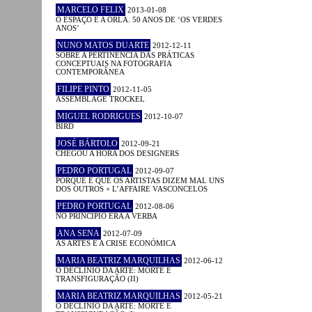
MARCELO FELIX
2013-01-08
O ESPAÇO E A ORLA. 50 ANOS DE ‘OS VERDES
ANOS’
NUNO MATOS DUARTE
2012-12-11
SOBRE A PERTINÊNCIA DAS PRÁTICAS
CONCEPTUAIS NA FOTOGRAFIA
CONTEMPORÂNEA
FILIPE PINTO
2012-11-05
ASSEMBLAGE TROCKEL
MIGUEL RODRIGUES
2012-10-07
BIRD
JOSÉ BÁRTOLO
2012-09-21
CHEGOU A HORA DOS DESIGNERS
PEDRO PORTUGAL
2012-09-07
PORQUE É QUE OS ARTISTAS DIZEM MAL UNS
DOS OUTROS + L’AFFAIRE VASCONCELOS
PEDRO PORTUGAL
2012-08-06
NO PRINCÍPIO ERA A VERBA
ANA SENA
2012-07-09
AS ARTES E A CRISE ECONÓMICA
MARIA BEATRIZ MARQUILHAS
2012-06-12
O DECLÍNIO DA ARTE: MORTE E
TRANSFIGURAÇÃO (II)
MARIA BEATRIZ MARQUILHAS
2012-05-21
O DECLÍNIO DA ARTE: MORTE E