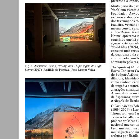
presente e a importâ
Muito perto do pav
World
, um evento c
Foundation. A expos
explorar a alegria 
dos testemunhos re
fuzileiro, veterano
mostra convida a s
com a Rússia. À en
Khimei apresenta i
sugerindo que há vi
açúcar, criados pel
Would Melt
(2026),
constitui uma recus
da qual uma vida p
confrontado com fr
admiração pela resi
Fig. 4. Alexandre Estrela,
RedSkyFalls - A paisagem da High
The Spirits of Mari
Sierra
(2017). Pavilhão de Portugal. Foto Leonor Veiga
Rocca Contarini Co
do Sudeste Asiático
diáspora, identidad
como símbolo centr
de tragédia e trans
alterações climática
Apesar do tom mel
de Esperança, atra
à Alegria
de Beetho
O Pavilhão das Baha
(1964-2024) e Lava
Thompson, esta é um
Tanto o trabalho d
práticas artísticas
nacional que contin
Fundamentado na cu
muitas partes do mu
artística por Bead