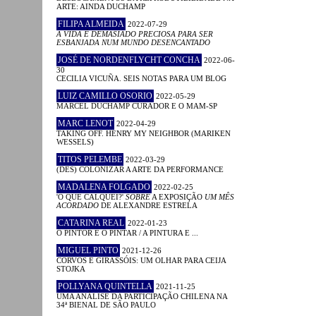
ARTE: AINDA DUCHAMP
FILIPA ALMEIDA
2022-07-29
A VIDA É DEMASIADO PRECIOSA PARA SER
ESBANJADA NUM MUNDO DESENCANTADO
JOSÉ DE NORDENFLYCHT CONCHA
2022-06-
30
CECILIA VICUÑA. SEIS NOTAS PARA UM BLOG
LUIZ CAMILLO OSORIO
2022-05-29
MARCEL DUCHAMP CURADOR E O MAM-SP
MARC LENOT
2022-04-29
TAKING OFF. HENRY MY NEIGHBOR (MARIKEN
WESSELS)
TITOS PELEMBE
2022-03-29
(DES) COLONIZAR A ARTE DA PERFORMANCE
MADALENA FOLGADO
2022-02-25
'O QUE CALQUEI?'
SOBRE
A EXPOSIÇÃO
UM MÊS
ACORDADO
DE ALEXANDRE ESTRELA
CATARINA REAL
2022-01-23
O PINTOR E O PINTAR / A PINTURA E ...
MIGUEL PINTO
2021-12-26
CORVOS E GIRASSÓIS: UM OLHAR PARA CEIJA
STOJKA
POLLYANA QUINTELLA
2021-11-25
UMA ANÁLISE DA PARTICIPAÇÃO CHILENA NA
34ª BIENAL DE SÃO PAULO