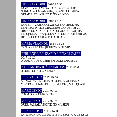
HELENA OSÓRIO
2018-03-30
PARTE II - A FAMOSA RAINHA NZINGA (OU
NJINGA) – TÃO AMADA, QUANTO TEMIDA E
ODIADA, EM ÁFRICA E NO MUNDO
HELENA OSÓRIO
2018-02-28
PARTE I - A RAINHA NZINGA E O TRAJE NA
PERSPECTIVA DE GRACINDA CANDEIAS: 21
OBRAS DOADAS AO CONSULADO-GERAL DA
REPÚBLICA DE ANGOLA NO PORTO. POLÉMICAS
DO SÉCULO XVII À ATUALIDADE
MARIA VLACHOU
2018-01-25
CAN WE LISTEN? (PODEMOS OUVIR?)
FERNANDA BELIZÁRIO E RITA ALCAIRE
2017-12-23
O QUE HÁ DE QUEER EM QUEERMUSEU?
ALEXANDRA JOÃO MARTINS
2017-11-11
O QUE PODE O CINEMA?
LUÍS RAPOSO
2017-10-08
A CASA DA HISTÓRIA EUROPEIA: AFINAL A
MONTANHA NÃO PARIU UM RATO, MAS QUASE
MARC LENOT
2017-09-03
CORPOS RECOMPOSTOS
MARC LENOT
2017-07-29
QUER PASSAR A NOITE NO MUSEU?
LUÍS RAPOSO
2017-06-30
PATRIMÓNIO CULTURAL E MUSEUS: O QUE ESTÁ