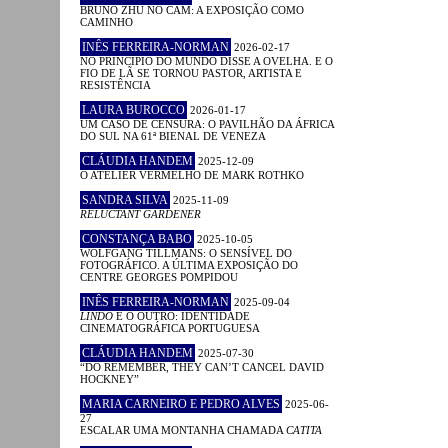
BRUNO ZHU NO CAM: A EXPOSIÇÃO COMO
CAMINHO
INÊS FERREIRA-NORMAN
2026-02-17
NO PRINCÍPIO DO MUNDO DISSE A OVELHA. E O
FIO DE LÃ SE TORNOU PASTOR, ARTISTA E
RESISTÊNCIA
LAURA BUROCCO
2026-01-17
UM CASO DE CENSURA: O PAVILHÃO DA ÁFRICA
DO SUL NA 61ª BIENAL DE VENEZA
CLÁUDIA HANDEM
2025-12-09
O ATELIER VERMELHO DE MARK ROTHKO
SANDRA SILVA
2025-11-09
RELUCTANT GARDENER
CONSTANÇA BABO
2025-10-05
WOLFGANG TILLMANS: O SENSÍVEL DO
FOTOGRÁFICO. A ÚLTIMA EXPOSIÇÃO DO
CENTRE GEORGES POMPIDOU
INÊS FERREIRA-NORMAN
2025-09-04
LINDO
E O OUTRO: IDENTIDADE
CINEMATOGRÁFICA PORTUGUESA
CLÁUDIA HANDEM
2025-07-30
“DO REMEMBER, THEY CAN’T CANCEL DAVID
HOCKNEY”
MARIA CARNEIRO E PEDRO ALVES
2025-06-
27
ESCALAR UMA MONTANHA CHAMADA
CATITA