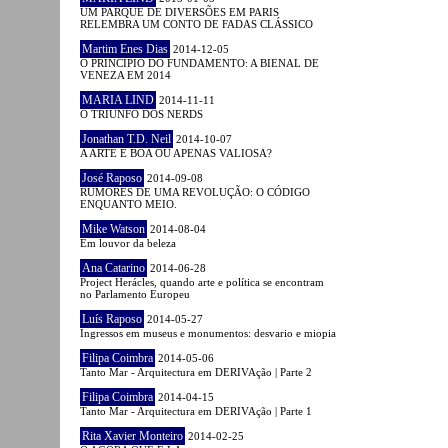
UM PARQUE DE DIVERSÕES EM PARIS
RELEMBRA UM CONTO DE FADAS CLÁSSICO
Martim Enes Dias
2014-12-05
O PRINCÍPIO DO FUNDAMENTO: A BIENAL DE
VENEZA EM 2014
MARIA LIND
2014-11-11
O TRIUNFO DOS NERDS
Jonathan T.D. Neil
2014-10-07
A ARTE É BOA OU APENAS VALIOSA?
José Raposo
2014-09-08
RUMORES DE UMA REVOLUÇÃO: O CÓDIGO
ENQUANTO MEIO.
Mike Watson
2014-08-04
Em louvor da beleza
Ana Catarino
2014-06-28
Project Herácles, quando arte e política se encontram
no Parlamento Europeu
Luís Raposo
2014-05-27
Ingressos em museus e monumentos: desvario e miopia
Filipa Coimbra
2014-05-06
Tanto Mar - Arquitectura em DERIVAção | Parte 2
Filipa Coimbra
2014-04-15
Tanto Mar - Arquitectura em DERIVAção | Parte 1
Rita Xavier Monteiro
2014-02-25