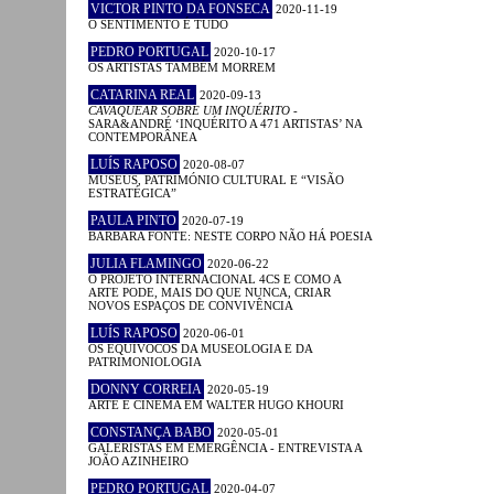
VICTOR PINTO DA FONSECA
2020-11-19
O SENTIMENTO É TUDO
PEDRO PORTUGAL
2020-10-17
OS ARTISTAS TAMBÉM MORREM
CATARINA REAL
2020-09-13
CAVAQUEAR SOBRE UM INQUÉRITO
-
SARA&ANDRÉ ‘INQUÉRITO A 471 ARTISTAS’ NA
CONTEMPORÂNEA
LUÍS RAPOSO
2020-08-07
MUSEUS, PATRIMÓNIO CULTURAL E “VISÃO
ESTRATÉGICA”
PAULA PINTO
2020-07-19
BÁRBARA FONTE: NESTE CORPO NÃO HÁ POESIA
JULIA FLAMINGO
2020-06-22
O PROJETO INTERNACIONAL 4CS E COMO A
ARTE PODE, MAIS DO QUE NUNCA, CRIAR
NOVOS ESPAÇOS DE CONVIVÊNCIA
LUÍS RAPOSO
2020-06-01
OS EQUÍVOCOS DA MUSEOLOGIA E DA
PATRIMONIOLOGIA
DONNY CORREIA
2020-05-19
ARTE E CINEMA EM WALTER HUGO KHOURI
CONSTANÇA BABO
2020-05-01
GALERISTAS EM EMERGÊNCIA - ENTREVISTA A
JOÃO AZINHEIRO
PEDRO PORTUGAL
2020-04-07