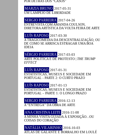
POR DETRÁS DOS “CASOS”
MARZIA BRUNO
2017-05-31
UM LAMPEJO DE LIBERDADE
SERGIO PARREIRA
2017-04-26
ENTREVISTA COM AMANDA COULSON,
DIRETORA ARTÍSTICA DA VOLTA FEIRA DE ARTE
LUÍS RAPOSO
2017-03-30
A TRAGICOMÉDIA DA DESCENTRALIZAÇÃO, OU
DE COMO SE ARRISCA ESTRAGAR UMA BOA
IDEIA
SÉRGIO PARREIRA
2017-03-03
ARTE POLÍTICA E DE PROTESTO |
THE TRUMP
EFFECT
LUÍS RAPOSO
2017-01-31
ESTATÍSTICAS, MUSEUS E SOCIEDADE EM
PORTUGAL - PARTE 2: O CURTO PRAZO
LUÍS RAPOSO
2017-01-13
ESTATÍSTICAS, MUSEUS E SOCIEDADE EM
PORTUGAL – PARTE 1: O LONGO PRAZO
SERGIO PARREIRA
2016-12-13
A “ENTREGA” DA OBRA DE ARTE
ANA CRISTINA LEITE
2016-11-08
A MINHA VISITA GUIADA À EXPOSIÇÃO...OU
COISAS DO CORAÇÃO
NATÁLIA VILARINHO
2016-10-03
ATLAS DE GALANTE E BORRALHO EM LOULÉ