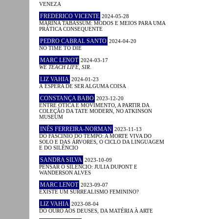
VENEZA
FREDERICO VICENTE
2024-05-28
MARINA TABASSUM: MODOS E MEIOS PARA UMA
PRÁTICA CONSEQUENTE
PEDRO CABRAL SANTO
2024-04-20
NO TIME TO DIE
MARC LENOT
2024-03-17
WE TEACH LIFE, SIR.
LIZ VAHIA
2024-01-23
À ESPERA DE SER ALGUMA COISA
CONSTANÇA BABO
2023-12-20
ENTRE ÓTICA E MOVIMENTO, A PARTIR DA
COLEÇÃO DA TATE MODERN, NO ATKINSON
MUSEUM
INÊS FERREIRA-NORMAN
2023-11-13
DO FASCÍNIO DO TEMPO: A MORTE VIVA DO
SOLO E DAS ÁRVORES, O CICLO DA LINGUAGEM
E DO SILÊNCIO
SANDRA SILVA
2023-10-09
PENSAR O SILÊNCIO: JULIA DUPONT E
WANDERSON ALVES
MARC LENOT
2023-09-07
EXISTE UM SURREALISMO FEMININO?
LIZ VAHIA
2023-08-04
DO OURO AOS DEUSES, DA MATÉRIA À ARTE