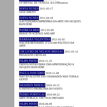
54ª BIENAL DE VENEZA: ILLUMInations
SOFIA NUNES
2011-05-17
GEDI SIBONY
SOFIA NUNES
2011-04-18
A AUTONOMIA IMPRÓPRIA DA ARTE EM JACQUES
RANCIÈRE
PATRÍCIA REIS
2011-03-09
IMAGE IN SCIENCE AND ART
BÁRBARA VALENTINA
2011-02-01
WALTER BENJAMIN. O LUGAR POLÍTICO DA
ARTE
UM LIVRO DE NELSON BRISSAC
2011-01-12
PAISAGENS CRÍTICAS
FILIPE PINTO
2010-11-25
TRINTA NOTAS PARA UMA APROXIMAÇÃO A
JACQUES RANCIÈRE
PAULA JANUÁRIO
2010-11-08
NÃO SÓ ALGUNS SÃO CHAMADOS MAS TODA A
GENTE
SHAHEEN MERALI
2010-10-13
O INFINITO PROBLEMA DO GOSTO
PEDRO PORTUGAL
2010-09-22
ARTE PÚBLICA: UM VÍCIO PRIVADO
FILIPE PINTO
2010-06-09