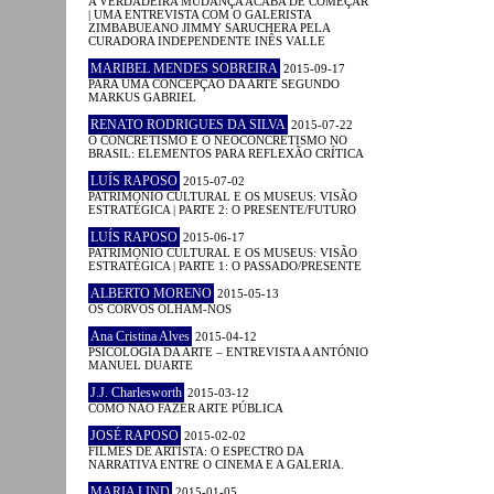
A VERDADEIRA MUDANÇA ACABA DE COMEÇAR
| UMA ENTREVISTA COM O GALERISTA
ZIMBABUEANO JIMMY SARUCHERA PELA
CURADORA INDEPENDENTE INÊS VALLE
MARIBEL MENDES SOBREIRA
2015-09-17
PARA UMA CONCEPÇÃO DA ARTE SEGUNDO
MARKUS GABRIEL
RENATO RODRIGUES DA SILVA
2015-07-22
O CONCRETISMO E O NEOCONCRETISMO NO
BRASIL: ELEMENTOS PARA REFLEXÃO CRÍTICA
LUÍS RAPOSO
2015-07-02
PATRIMÓNIO CULTURAL E OS MUSEUS: VISÃO
ESTRATÉGICA | PARTE 2: O PRESENTE/FUTURO
LUÍS RAPOSO
2015-06-17
PATRIMÓNIO CULTURAL E OS MUSEUS: VISÃO
ESTRATÉGICA | PARTE 1: O PASSADO/PRESENTE
ALBERTO MORENO
2015-05-13
OS CORVOS OLHAM-NOS
Ana Cristina Alves
2015-04-12
PSICOLOGIA DA ARTE – ENTREVISTA A ANTÓNIO
MANUEL DUARTE
J.J. Charlesworth
2015-03-12
COMO NÃO FAZER ARTE PÚBLICA
JOSÉ RAPOSO
2015-02-02
FILMES DE ARTISTA: O ESPECTRO DA
NARRATIVA ENTRE O CINEMA E A GALERIA.
MARIA LIND
2015-01-05