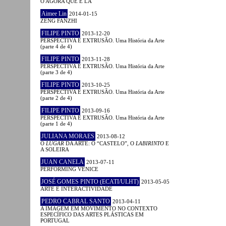
O AGORA QUE É LÁ
Aimee Lin
2014-01-15
ZENG FANZHI
FILIPE PINTO
2013-12-20
PERSPECTIVA E EXTRUSÃO. Uma História da Arte
(parte 4 de 4)
FILIPE PINTO
2013-11-28
PERSPECTIVA E EXTRUSÃO. Uma História da Arte
(parte 3 de 4)
FILIPE PINTO
2013-10-25
PERSPECTIVA E EXTRUSÃO. Uma História da Arte
(parte 2 de 4)
FILIPE PINTO
2013-09-16
PERSPECTIVA E EXTRUSÃO. Uma História da Arte
(parte 1 de 4)
JULIANA MORAES
2013-08-12
O
LUGAR
DA ARTE: O “CASTELO”, O
LABIRINTO
E
A SOLEIRA
JUAN CANELA
2013-07-11
PERFORMING VENICE
JOSÉ GOMES PINTO (ECATI/ULHT)
2013-05-05
ARTE E INTERACTIVIDADE
PEDRO CABRAL SANTO
2013-04-11
A IMAGEM EM MOVIMENTO NO CONTEXTO
ESPECÍFICO DAS ARTES PLÁSTICAS EM
PORTUGAL