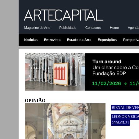
Magazine de Arte
Publicidade
Contactos
Home
Agenda-
Notícias
Entrevista
Estado da Arte
Exposições
Perspetiv
OPINIÃO
BIENAL DE VEN
LEONOR VEIG
2026-05-31