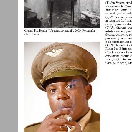
(1)
Jan Vasina cita
Movement in Centra
Transport Routes, 
www.tinyurl.com/l
(2)
3ª Trienal de G
apresentou 184 arti
contemporânea do co
(3)
Um diálogo pode
Kiluanji Kia Henda, “Un recuerdo para ti”, 2009. Fotografia
artista catalão, qu
sobre alumínio
desaparecimento (c
por exemplo, o fact
e do protagonista d
(4)
N. Heinich,
Le 
Paris: Les Editions
(5)
Que veio a fica
eskulturas
, escrita
França,
Quinhentos
Casa da Moeda, Lis