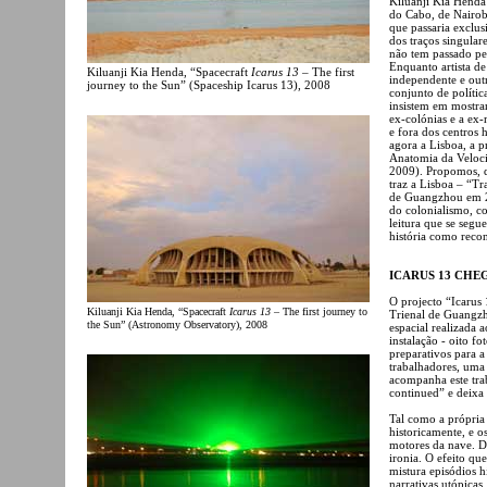
Kiluanji Kia Henda
do Cabo, de Nairob
que passaria exclus
dos traços singular
não tem passado pe
Enquanto artista de
Kiluanji Kia Henda, “Spacecraft
Icarus 13
– The first
independente e out
journey to the Sun” (Spaceship Icarus 13), 2008
conjunto de polític
insistem em mostrar 
ex-colónias e a ex
e fora dos centros 
agora a Lisboa, a 
Anatomia da Veloci
2009). Propomos, de
traz a Lisboa – “Tr
de Guangzhou em 2
do colonialismo, c
leitura que se segu
história como reco
ICARUS 13 CHE
O projecto “Icarus
Kiluanji Kia Henda, “Spacecraft
Icarus 13
– The first journey to
Trienal de Guangzh
the Sun” (Astronomy Observatory), 2008
espacial realizada
instalação - oito 
preparativos para a
trabalhadores, uma v
acompanha este tra
continued” e deixa
Tal como a própria 
historicamente, e o
motores da nave. D
ironia. O efeito qu
mistura episódios h
narrativas utópicas