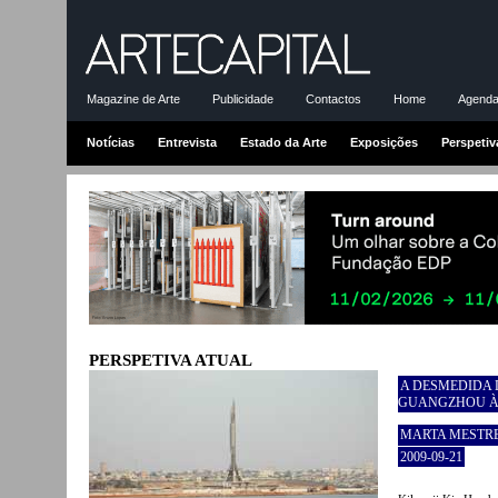
Magazine de Arte
Publicidade
Contactos
Home
Agenda-
Notícias
Entrevista
Estado da Arte
Exposições
Perspetiv
PERSPETIVA ATUAL
A DESMEDIDA D
GUANGZHOU À 
MARTA MESTR
2009-09-21