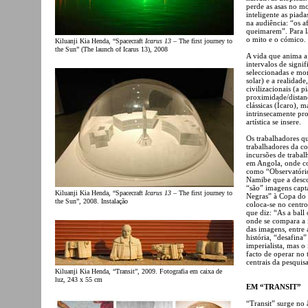
perde as asas no 
inteligente as pia
na audiência: “os a
queimarem”. Para lá
o mito e o cómico.
Kiluanji Kia Henda, “Spacecraft
Icarus 13
– The first journey to
the Sun” (The launch of Icarus 13), 2008
A vida que anima a 
intervalos de sign
seleccionadas e mon
solar) e a realidad
civilizacionais (a 
proximidade/distan
clássicas (Ícaro),
intrinsecamente pros
artística se insere.
Os trabalhadores qu
trabalhadores da co
incursões de traba
em Angola, onde co
como “Observatório
Namibe que a desco
“são” imagens capta
Kiluanji Kia Henda, “Spacecraft
Icarus 13
– The first journey to
Negras” à Copa do 
the Sun”, 2008. Instalação
coloca-se no centr
que diz: “As a ball 
onde se compara a 
das imagens, entre 
história, “desafina
imperialista, mas o
facto de operar no 
centrais da pesqui
Kiluanji Kia Henda, “Transit”, 2009. Fotografia em caixa de
luz, 243 x 55 cm
EM “TRANSIT”
“Transit” surge no