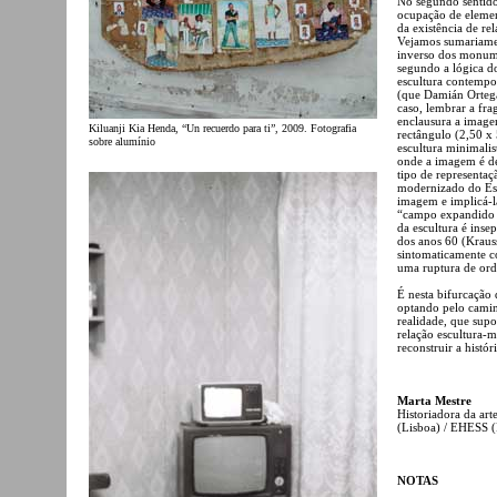
No segundo sentido
ocupação de elemen
da existência de re
Vejamos sumariamen
inverso dos monume
segundo a lógica do
escultura contempo
(que Damián Ortega
caso, lembrar a fra
enclausura a image
Kiluanji Kia Henda, “Un recuerdo para ti”, 2009. Fotografia
rectângulo (2,50 x
sobre alumínio
escultura minimali
onde a imagem é de
tipo de representaç
modernizado do Est
imagem e implicá-l
“campo expandido d
da escultura é ins
dos anos 60 (Krauss
sintomaticamente c
uma ruptura de ord
É nesta bifurcação 
optando pelo camin
realidade, que supo
relação escultura-
reconstruir a histó
Marta Mestre
Historiadora da ar
(Lisboa) / EHESS (P
NOTAS