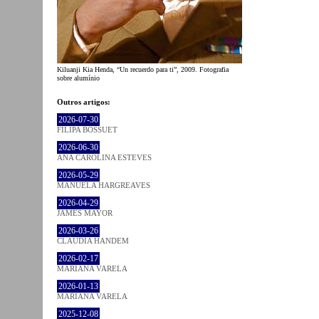
Kiluanji Kia Henda, “Un recuerdo para ti”, 2009. Fotografia
sobre alumínio
Outros artigos:
2026-07-30
FILIPA BOSSUET
2026-06-30
ANA CAROLINA ESTEVES
2026-05-29
MANUELA HARGREAVES
2026-04-29
JAMES MAYOR
2026-03-26
CLÁUDIA HANDEM
2026-02-17
MARIANA VARELA
2026-01-13
MARIANA VARELA
2025-12-08