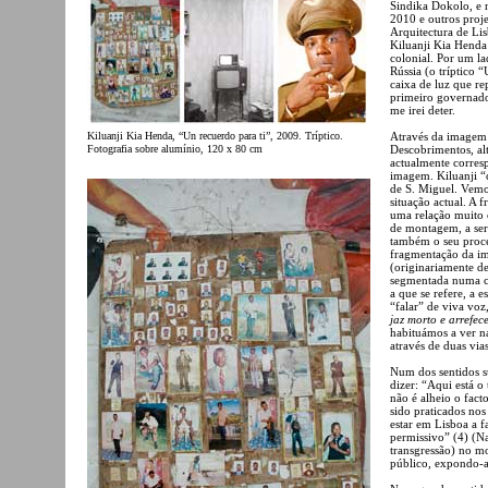
Sindika Dokolo, e 
2010 e outros proj
Arquitectura de Li
Kiluanji Kia Henda
colonial. Por um l
Rússia (o tríptico 
caixa de luz que re
primeiro governador
me irei deter.
Kiluanji Kia Henda, “Un recuerdo para ti”, 2009. Tríptico.
Através da imagem 
Fotografia sobre alumínio, 120 x 80 cm
Descobrimentos, al
actualmente corresp
imagem. Kiluanji “
de S. Miguel. Vem
situação actual. A
uma relação muito 
de montagem, a seri
também o seu proces
fragmentação da im
(originariamente d
segmentada numa cai
a que se refere, a 
“falar” de viva voz
jaz morto e arrefec
habituámos a ver na 
através de duas via
Num dos sentidos s
dizer: “Aqui está 
não é alheio o fact
sido praticados no
estar em Lisboa a 
permissivo” (4) (Nat
transgressão) no m
público, expondo-a