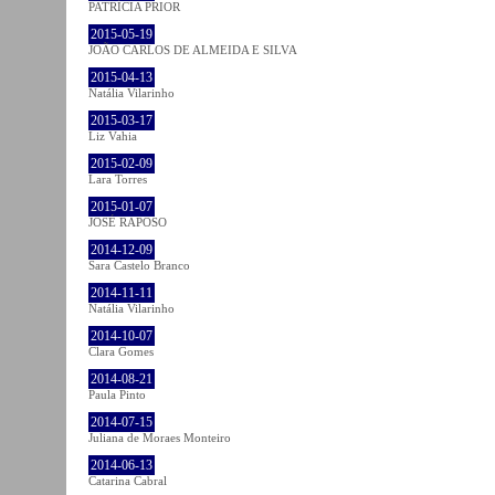
PATRÍCIA PRIOR
2015-05-19
JOÃO CARLOS DE ALMEIDA E SILVA
2015-04-13
Natália Vilarinho
2015-03-17
Liz Vahia
2015-02-09
Lara Torres
2015-01-07
JOSÉ RAPOSO
2014-12-09
Sara Castelo Branco
2014-11-11
Natália Vilarinho
2014-10-07
Clara Gomes
2014-08-21
Paula Pinto
2014-07-15
Juliana de Moraes Monteiro
2014-06-13
Catarina Cabral