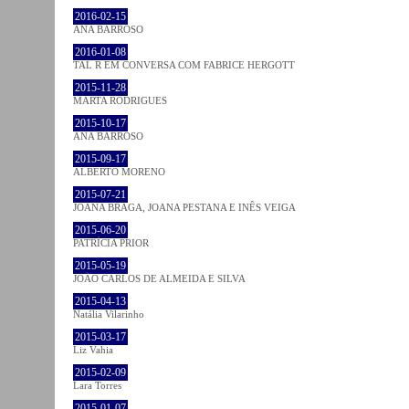
2016-02-15
ANA BARROSO
2016-01-08
TAL R EM CONVERSA COM FABRICE HERGOTT
2015-11-28
MARTA RODRIGUES
2015-10-17
ANA BARROSO
2015-09-17
ALBERTO MORENO
2015-07-21
JOANA BRAGA, JOANA PESTANA E INÊS VEIGA
2015-06-20
PATRÍCIA PRIOR
2015-05-19
JOÃO CARLOS DE ALMEIDA E SILVA
2015-04-13
Natália Vilarinho
2015-03-17
Liz Vahia
2015-02-09
Lara Torres
2015-01-07