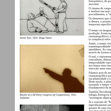
fotoquímico, do pr
movente.
O cinema de vangua
o
medium
nas suas 
procedimento, a “sua
Os elementos que c
a câmara, o projeto
temporais específic
O tempo na imagem 
produção. A esta e
cinematográfico), 
Soviet Toys
, 1924. Dziga Vertov
(e complexa) entre
Assim, o tempo real
transtemporalidade 
simultâneo. Ao cri
através de formas e
O real, o represent
coincidente, dilatan
temporalidade repr
nos hiatos entre im
intervalo entre estes
Falamos pois do t
cinematográfica que
sua plasticidade a 
Deste modo, o plan
tornando o tempo vi
(fundamento) da i
Também Dovzhenko
trilogia
Zvenigora
(
Results of a XII Party Congress (of Cooperation)
, 1925.
“montagem elíptica
Anónimo
Já o conceito de “
especificamente em
garante de uma expe
simultaneadade das