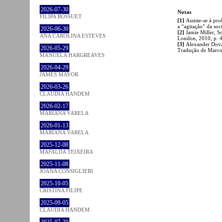
2026-07-30
Notas
FILIPA BOSSUET
[1]
Assiste-se à pro
a “agitação” da so
2026-06-30
[2]
Jamie Miller, So
ANA CAROLINA ESTEVES
London, 2010, p. 
[3]
Alexander Dovz
2026-05-29
Tradução de Marco
MANUELA HARGREAVES
2026-04-29
JAMES MAYOR
2026-03-26
CLÁUDIA HANDEM
2026-02-17
MARIANA VARELA
2026-01-13
MARIANA VARELA
2025-12-08
MAFALDA TEIXEIRA
2025-11-08
JOANA CONSIGLIERI
2025-10-05
CRISTINA FILIPE
2025-09-05
CLÁUDIA HANDEM
2025-07-30