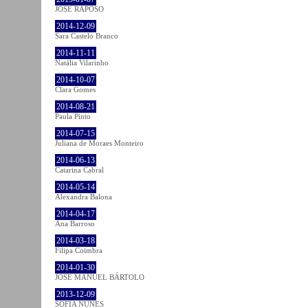
JOSÉ RAPOSO
2014-12-09
Sara Castelo Branco
2014-11-11
Natália Vilarinho
2014-10-07
Clara Gomes
2014-08-21
Paula Pinto
2014-07-15
Juliana de Moraes Monteiro
2014-06-13
Catarina Cabral
2014-05-14
Alexandra Balona
2014-04-17
Ana Barroso
2014-03-18
Filipa Coimbra
2014-01-30
JOSÉ MANUEL BÁRTOLO
2013-12-09
SOFIA NUNES