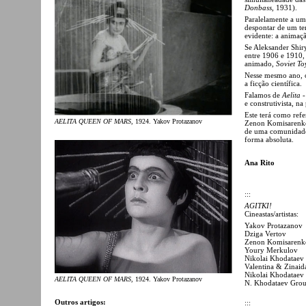
Donbass
, 1931).
Paralelamente a um 
despontar de um ter
evidente: a animaç
Se Aleksander Shir
entre 1906 e 1910,
animado,
Soviet To
Nesse mesmo ano, o
a ficção científica.
Falamos de
Aelita 
e construtivista, n
Este terá como refe
AELITA QUEEN OF MARS
, 1924. Yakov Protazanov
Zenon Komisarenko,
de uma comunidade 
forma absoluta.
Ana Rito
:::
AGITKI!
Cineastas/artistas:
Yakov Protazanov
Dziga Vertov
Zenon Komisarenk
Youry Merkulov
Nikolai Khodataev
Valentina & Zinai
Nikolai Khodataev
AELITA QUEEN OF MARS
, 1924. Yakov Protazanov
N. Khodataev Gro
Outros artigos:
:::