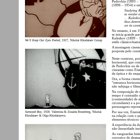
Pudovkin (1893 – 
(1896 – 1954) e e
Studying A
to render e
… Kuleshov
thus deter
on its cont
No entanto, é em 1
se inicia grande pa
Kuleshov (1899 – 1
We´ll Keep Our Eyes Peeled
, 1927, Nikolai Khodataev Group
estilo clássico/tea
A montagem cinemat
proposta pelo cons
Neste contexto, po
horizontal, que com
de Pudovkin ou de B
cineastas como Eise
da óptica e do enq
Ora, a forma cinema
“estrutura horizont
não subjuga o filme
Na composição de u
tempo é contraído 
(continuidade) de 
circundante) e a po
personagens repres
Samoyed Boy
, 1928. Valentina & Zinaida Brumberg, Nikolai
Por sua vez, Eisenst
Khodataev & Olga Khodatayeva
na relação com o p
elementos técnicos
A experiência da d
não-linearidade ine
As vanguardas hist
corrosivo de desma