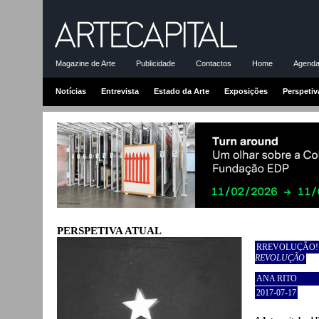
Magazine de Arte
Publicidade
Contactos
Home
Agenda-
Notícias
Entrevista
Estado da Arte
Exposições
Perspetiv
PERSPETIVA ATUAL
RREVOLUÇÃO! -
REVOLUÇÃO
ANA RITO
2017-07-17