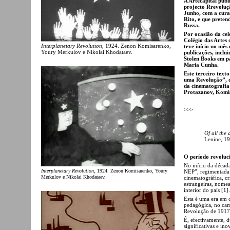
A Artecapital publ
projecto Rrevoluç
Junho, com a cura
Rito, e que preten
Russa.
Por ocasião da ce
Colégio das Artes
Interplanetary Revolution
, 1924. Zenon Komisarenko,
teve início no mês
Youry Merkulov e Nikolai Khodataev.
publicações, inclu
Stolen Books em pa
Maria Cunha.
Este terceiro text
uma Revolução”, q
da cinematografia 
Protazanov, Komis
>>>
Of all the 
Lenine, 19
O período revoluc
No início da décad
Interplanetary Revolution
, 1924. Zenon Komisarenko, Youry
NEP”, regimentada 
Merkulov e Nikolai Khodataev.
cinematográfica, c
estrangeiras, nome
interior do país [1].
Esta é uma era em 
pedagógica, no cam
Revolução de 1917
É, efectivamente, 
significativas e in