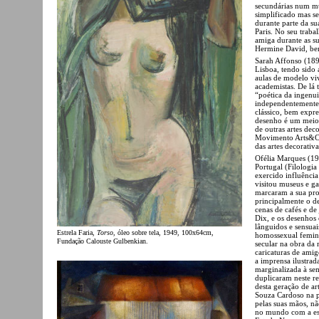
secundárias num mu
simplificado mas se
durante parte da s
Paris. No seu traba
amiga durante as su
Hermine David, bem
Sarah Affonso (189
Lisboa, tendo sido
aulas de modelo vi
academistas. De lá 
“poética da ingenui
independentemente 
clássico, bem expre
desenho é um meio p
de outras artes dec
Movimento Arts&Cra
das artes decorativ
Ofélia Marques (190
Portugal (Filologia
exercido influência
visitou museus e ga
marcaram a sua pro
principalmente o d
cenas de cafés e d
Dix, e os desenhos
lânguidos e sensua
Estrela Faria,
Torso
, óleo sobre tela, 1949, 100x64cm,
homossexual femini
Fundação Calouste Gulbenkian.
secular na obra da 
caricaturas de amig
a imprensa ilustrada
marginalizada à se
duplicaram neste re
desta geração de a
Souza Cardoso na p
pelas suas mãos, nã
no mundo com a estr