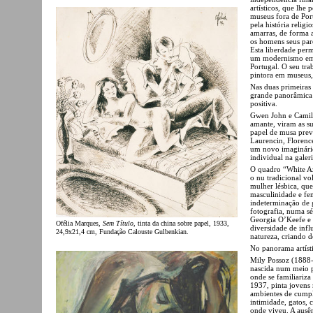
artísticos, que lhe 
museus fora de Port
pela história religi
amarras, de forma a
os homens seus pare
Esta liberdade perm
um modernismo em a
Portugal. O seu tr
pintora em museus, 
Nas duas primeiras 
grande panorâmica 
positiva.
Gwen John e Camille
amante, viram as s
papel de musa preva
Laurencin, Florenc
um novo imaginário
individual na gale
O quadro “White Az
o nu tradicional vo
mulher lésbica, que 
masculinidade e fe
indeterminação de g
fotografia, numa sér
Georgia O’Keefe e
Ofélia Marques,
Sem Título
, tinta da china sobre papel, 1933,
diversidade de infl
24,9x21,4 cm, Fundação Calouste Gulbenkian.
natureza, criando d
No panorama artíst
Mily Possoz (1888-1
nascida num meio p
onde se familiariz
1937, pinta jovens
ambientes de cumpl
intimidade, gatos, 
onde viveu. A ausê