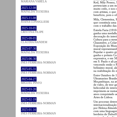
MARIANA VARELA
Keil, Mily Possoz, 
pertenciam a um mei
2025-12-08
muito cedo, e nos 
MAFALDA TEIXEIRA
com artistas, o que
benefício, pois o 
2025-11-08
Mily, Clementina, S
JOANA CONSIGLIERI
que constituía uma
com o trabalho das
2025-10-05
Estrela Faria (1910
CRISTINA FILIPE
ganha uma medalha 
decoração do interi
2025-09-05
Cultura para a mes
CLÁUDIA HANDEM
Chaumière, a Colaro
Exposição do Mundo
2025-07-30
mural representand
Popular e quatro gi
MAFALDA TEIXEIRA
ganha o prémio Col
expressiva, e em 5
2025-06-30
em S. Paulo e ali p
INÊS FERREIRA-NORMAN
vencendo então o 
belíssimo mural, al
2025-05-31
na reabilitação do 
INÊS FERREIRA-NORMAN
Entre Outubro de 1
Ultramarino Brasil
2025-04-27
Moçambique, na at
MIGUEL PINTO
de vidro, de teor g
helicoidal do interi
2025-03-20
imprimem-se numa m
MAFALDA TEIXEIRA
anos conquistado aq
Artes de Lisboa.
2025-02-19
Um processo determ
INÊS FERREIRA-NORMAN
internacionalização
por Helena Almeida 
2025-01-16
com uma linguagem 
INÊS FERREIRA-NORMAN
herdeira de Dubuffe