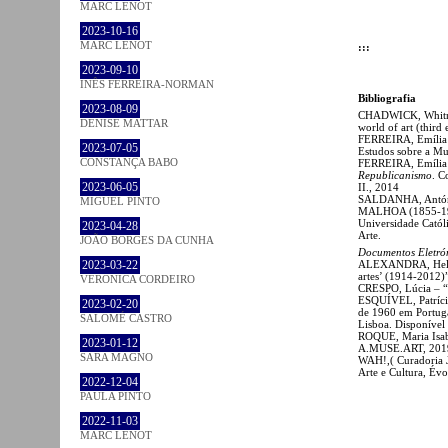
MARC LENOT
2023-10-16
MARC LENOT
:::
2023-09-10
INÊS FERREIRA-NORMAN
Bibliografia
2023-08-09
CHADWICK, Whitne
DENISE MATTAR
world of art (third 
FERREIRA, Emília 
2023-07-05
Estudos sobre a Mu
CONSTANÇA BABO
FERREIRA, Emília 
Republicanismo
. C
2023-06-05
II., 2014
SALDANHA, Antóni
MIGUEL PINTO
MALHOA (1855-1933)
Universidade Catól
2023-04-28
Arte.
JOÃO BORGES DA CUNHA
Documentos Eletró
ALEXANDRA, Helena
2023-03-22
artes’ (1914-2012)
VERONICA CORDEIRO
CRESPO, Lúcia – “
ESQUÍVEL, Patrícia
2023-02-20
de 1960 em Portuga
SALOMÉ CASTRO
Lisboa. Disponível
ROQUE, Maria Isabe
2023-01-12
A.MUSE.ART, 2019
SARA MAGNO
WAH!,( Curadoria J
Arte e Cultura, Év
2022-12-04
PAULA PINTO
2022-11-03
MARC LENOT