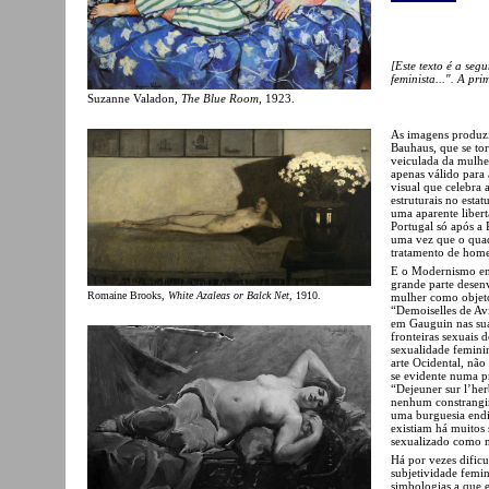
[Este texto é a seg
feminista...". A pr
Suzanne Valadon,
The Blue Room
, 1923.
As imagens produzi
Bauhaus, que se to
veiculada da mulhe
apenas válido para 
visual que celebra
estruturais no esta
uma aparente liber
Portugal só após a 
uma vez que o quad
tratamento de home
E o Modernismo enqu
grande parte desen
Romaine Brooks,
White Azaleas or Balck Net
, 1910.
mulher como objeto
“Demoiselles de Av
em Gauguin nas suas
fronteiras sexuais 
sexualidade femini
arte Ocidental, não
se evidente numa pr
“Dejeuner sur l’he
nenhum constrangim
uma burguesia endi
existiam há muitos 
sexualizado como 
Há por vezes dificu
subjetividade femin
simbologias a que e