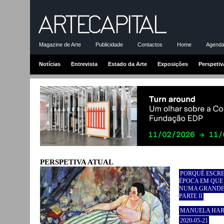
Magazine de Arte
Publicidade
Contactos
Home
Agenda-
Notícias
Entrevista
Estado da Arte
Exposições
Perspetiv
PERSPETIVA ATUAL
PORQUÊ ESCRE
ÉPOCA EM QUE 
NUMA GRANDE 
PARTE II
MANUELA HAR
2020-05-21