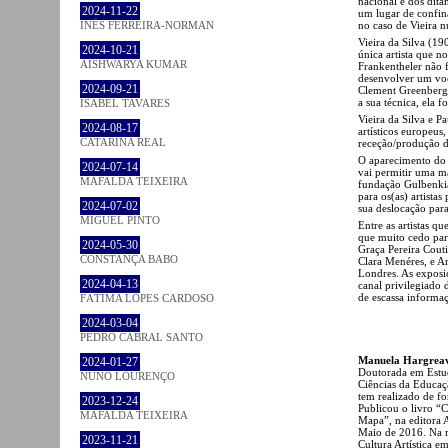
nacional e dos dita
2024-11-22
um lugar de confin
no caso de Vieira 
INÊS FERREIRA-NORMAN
Vieira da Silva (19
2024-10-21
única artista que 
AISHWARYA KUMAR
Frankentheler não f
desenvolver um voc
2024-09-21
Clement Greenberg,
a sua técnica, ela 
ISABEL TAVARES
Vieira da Silva e P
2024-08-17
artísticos europeus,
CATARINA REAL
receção/produção da
O aparecimento do 
2024-07-14
vai permitir uma ma
MAFALDA TEIXEIRA
fundação Gulbenkia
para os(as) artista
2024-07-02
sua deslocação para 
MIGUEL PINTO
Entre as artistas q
que muito cedo part
2024-05-30
Graça Pereira Cout
CONSTANÇA BABO
Clara Menéres, e An
Londres. As exposiç
2024-04-13
canal privilegiado 
de escassa informaç
FÁTIMA LOPES CARDOSO
2024-03-04
PEDRO CABRAL SANTO
Manuela Hargrea
2024-01-27
Doutorada em Estud
NUNO LOURENÇO
Ciências da Educaç
tem realizado de fo
2023-12-24
Publicou o livro “
MAFALDA TEIXEIRA
Mapa”, na editora
Maio de 2016. Na m
2023-11-21
Cultura Artística e