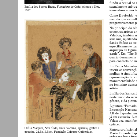
fundir o sexual ao 
sexualmente subju
Emília dos Santos Braga,
Fumadora de Ópio
, pintura a óleo,
tomando-o como te
1912.
Como já referido, e
medida que as mulh
progressivamente p
No princípio do s
primeiras artistas 
Valadon, também mo
seus nus, rejeitand
dando ênfase ao con
especificamente li
arquétipo da figura
garde”. Em “The Bl
quarto densamente 
para conforto do ma
Em Paula Moderhson
inserir as convençõ
mulher. A simplifi
representação do co
monumentalidade e 
nu feminino transce
artista.
Emília dos Santos 
neste início do séc
género, e da pintur
A pintura “Fumador
Exposição Naciona
XII de Espanha, nu
já em extinção. A 
Velasquez, manifes
opiáceo.
Ofélia Marques,
Sem título
, tinta da china, aguarela, grafite e
Pintora profissiona
gouache, 21,5x16,5cm, Fundação Calouste Gulbenkian.
Maria Eduarda Lapa,
independência finan