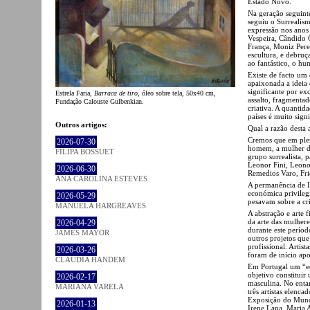
Estado Novo.
Na geração seguinte
seguiu o Surrealism
expressão nos anos
Vespeira, Cândido 
França, Moniz Perei
escultura, e debruç
ao fantástico, o hu
Existe de facto um
apaixonada a ideia 
significante por ex
Estrela Faria,
Barraca de tiro
, óleo sobre tela, 50x40 cm,
assalto, fragmenta
Fundação Calouste Gulbenkian.
criativa. A quanti
países é muito sig
Outros artigos:
Qual a razão desta
Cremos que em ple
2026-07-30
homem, a mulher di
FILIPA BOSSUET
grupo surrealista, 
Leonor Fini, Leono
2026-06-30
Remedios Varo, Fri
ANA CAROLINA ESTEVES
A permanência de Is
económica privilegi
2026-05-29
pesavam sobre a cri
MANUELA HARGREAVES
A abstração e arte
da arte das mulhere
2026-04-29
durante este perío
JAMES MAYOR
outros projetos qu
profissional. Artis
2026-03-26
foram de início ap
CLÁUDIA HANDEM
Em Portugal um “eq
objetivo constituir
2026-02-17
masculina. No entan
MARIANA VARELA
três artistas elenc
Exposição do Mundo
2026-01-13
Irene Lapa, Maria 