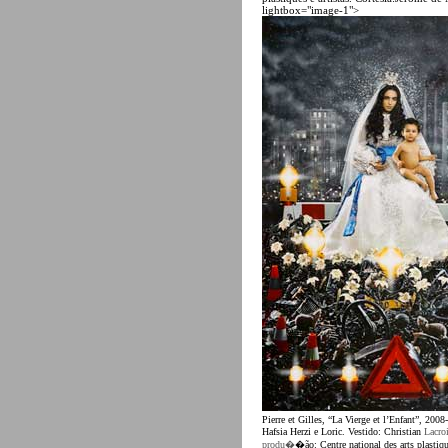
lightbox="image-1">
Pierre et Gilles, “La Vierge et l’Enfant”, 200
Hafsia Herzi e Loric. Vestido: Christian
Lacro
produ�
�ão: Centre national des arts plastique