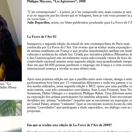
Philippe Mayaux, “Les Agitateurs”, 2008
“L’art contemporain? – à priori, je n’en comprends rien; mais comme je suis
et je ne supporte pas les choses qui m’échapent, bien je vais vous pousser la p
on verra bien... “
Julie Depardieu
, actriz, no filme publicitário produzido para La Force de l’A
La Force de l’Art 02
Inaugurou a segunda edição da trienal de arte contemporânea de Paris mais
conhecida por La Force de l’Art. Um evento que se traduz numa exposição c
de artistas residentes em França e que produz manifestações satélites em insti
culturais e turísticas da cidade luz. Criada por iniciativa pública (Ministério 
e das Comunicações) este investimento numa seleccionada vitrina de luxo da
criatividade nacional assume nesta segunda edição uma grandiosidade inespe
Ano em que 60.000 pessoas perderam o emprego em França e a crise econó
internacional começa a revelar os seus efeitos reais.
Após uma primeira edição em que a partilha entre artes visuais, design e arte
performativas fora feita por 15 comissários diferentes e onde era patente o e
oux, “Le
dos media utilizados, nesta segunda edição o MCC optou por uma partilha cu
 Didier Plowy
mais restrita, com três comissários convidados, Jean-Louis Froment, Jean-Yv
Jouannais, Didier Ottinger e o arquitecto Philippe Rahm. Uma diferente met
na exposição dos artistas participantes foi também adoptada. Estes encontram
divididos em: artistas “residentes” (aqueles que se encontram na exposição co
no Grand Palais; artistas “visitantes” (que se encontram noutros locais da cid
artistas “convidados” que participam a título esporádico, em diálogo com as 
propostas.
Em que se traduz esta edição de La Force de l’Art de 2009?
Quando me aproximo da cúpula de vidro mais imponente de Paris encontro 