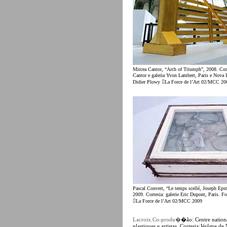
Mircea Cantor, “Arch of Triumph”, 2008. Cor
Cantor e galeria Yvon Lambert, Paris e Nova 
Didier Plowy La Force de l’Art 02/MCC 20
Pascal Convert, “Le temps scellé, Joseph Epste
2009. Cortesia: galerie Eric Dupont, Paris. F
La Force de l’Art 02/MCC 2009
Lacroix.Co-produ�
�ão: Centre nationa
plastiques e artistas. Cortesia:Jérôme de