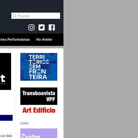
rtes Performativas
No Atelier
Links
s ao fim)