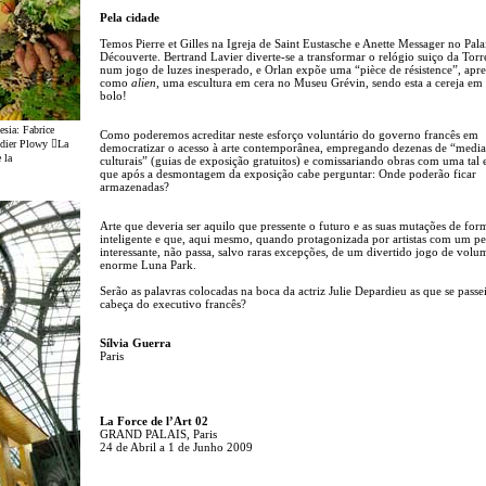
Pela cidade
Temos Pierre et Gilles na Igreja de Saint Eustasche e Anette Messager no Palai
Découverte. Bertrand Lavier diverte-se a transformar o relógio suiço da Torre
num jogo de luzes inesperado, e Orlan expõe uma “pièce de résistence”, apre
como
alien
, uma escultura em cera no Museu Grévin, sendo esta a cereja em
bolo!
sia: Fabrice
Como poderemos acreditar neste esforço voluntário do governo francês em
idier Plowy La
democratizar o acesso à arte contemporânea, empregando dezenas de “medi
 la
culturais” (guias de exposição gratuitos) e comissariando obras com uma tal 
que após a desmontagem da exposição cabe perguntar: Onde poderão ficar
armazenadas?
Arte que deveria ser aquilo que pressente o futuro e as suas mutações de for
inteligente e que, aqui mesmo, quando protagonizada por artistas com um p
interessante, não passa, salvo raras excepções, de um divertido jogo de vol
enorme Luna Park.
Serão as palavras colocadas na boca da actriz Julie Depardieu as que se pass
cabeça do executivo francês?
Sílvia Guerra
Paris
La Force de l’Art 02
GRAND PALAIS, Paris
24 de Abril a 1 de Junho 2009