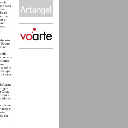
ce is
nde cada
 de
ção da
enorme
ags
e
como
este
aba não
 Giraud
as na
é
cellé,
ce como o
re onde
num
ui sob o
ndial que
na terra.
nês Wang
ão que
a China
 como a
zinha os
cipiante
 gesto é
estão
 de dar