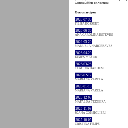
Cortesia:Jérôme de Noirmont
Outros artigos:
2026-07-30
FILIPA BOSSUET
2026-06-30
ANA CAROLINA ESTEVES
2026-05-29
MANUELA HARGREAVES
2026-04-29
JAMES MAYOR
2026-03-26
CLÁUDIA HANDEM
2026-02-17
MARIANA VARELA
2026-01-13
MARIANA VARELA
2025-12-08
MAFALDA TEIXEIRA
2025-11-08
JOANA CONSIGLIERI
2025-10-05
CRISTINA FILIPE