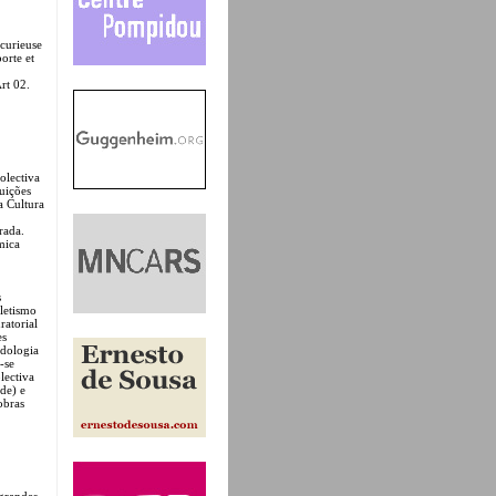
 curieuse
orte et
rt 02.
olectiva
tuições
da Cultura
rada.
mica
s
cletismo
ratorial
es
odologia
-se
lectiva
ade) e
obras
grandes