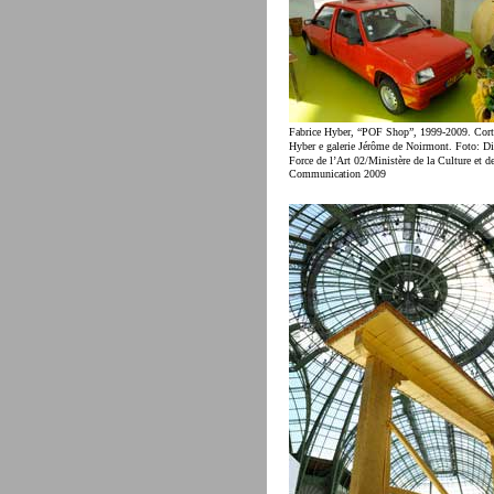
Fabrice Hyber, “POF Shop”, 1999-2009. Corte
Hyber e galerie Jérôme de Noirmont. Foto: D
Force de l’Art 02/Ministère de la Culture et de
Communication 2009