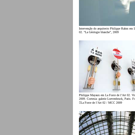
Intervenção do arquitecto Philippe Rahm em L
02. “La Géologie blanche”, 2009
Philippe Mayaux em La Force de l’Art 02. Vist
2009. Cortesia: galerie Loevenbruck, Paris. F
La Force de l’Art 02 / MCC 2009