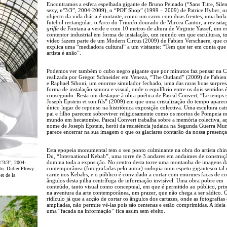
Encontramos a esfera espelhada gigante de Bruno Peinado (“Sans Titre, Silen
sexy, n°3/3”, 2004-2009), o “POF Shop” (1999 – 2009) de Patrice Hyber, o
objecto da vida diária é mutante, como um carro com duas frentes, uma bola
futebol rectangular, o Arco do Triunfo dourado de Mircea Cantor, a revisita
griffe
de Fontana a verde e com 10 metros de altura de Virginie Yassef, um 
contentor industrial em forma de instalação, um mundo em que esculturas,
t
vídeo fazem parte de um Modern Circus (2009) de Fabien Verschaere, que 
explica uma “mediadora cultural” a um visitante: “Tem que ter em conta que 
artista é anão”.
Podemos ver também o cubo negro gigante que por minutos faz pensar na C
realizada por Gregor Schneider em Veneza, “The Outland” (2009) de Fabien
e Raphaël Siboni, um enorme simulador fechado, uma das raras boas surpres
forma de instalação sonora e visual, onde o equilíbrio entre os dois sentidos 
conseguido. Resta um destaque à obra poética de Pascal Convert, “Le temps s
Joseph Epstein et son fils” (2009) em que uma cristalização do tempo apare
único lugar de repouso na histriónica exposição colectiva. Uma escultura cat
pai e filho parecem sobreviver religiosamente como os mortos de Pompeia 
mundo em hecatombe. Pascal Convert trabalha sobre a memória colectiva, aq
nome de Joseph Epstein, herói da resistência judaica na Segunda Guerra Mu
parece encerrar na sua imagem o que os glaciares contarão da nossa presença 
Esta epopeia monumental tem o seu ponto culminante na obra do artista chi
Du, “International Kebab”, uma torre de 3 andares em andaimes de construç
domina toda a exposição. No centro desta torre uma montanha de imagens d
n°3/3”, 2004-
contemporânea (fotografadas pelo autor) rodopia num espeto gigantesco tal
oto: Didier Plowy
carne nos Kebabs, e o público é convidado a cortar com enormes facas de co
et de la
ângulos desta pilha centrífuga de informação invisível. Uma obra pobre em
conteúdo, tanto visual como conceptual, em que é permitido ao público, prin
na aventura da arte contemporânea, um prazer, que não chega a ser sádico. O
ridículo já que a acção de cortar os ângulos dos cartazes, onde as fotografias 
ampliadas, não permite vê-las pois são centenas e estão comprimidas. A ideia
uma “facada na informação” fica assim sem efeito.