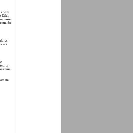
s de la
 Eifel,
senta-se
 cima do
adores
escala
ma
ercurso
umes num
eiam na