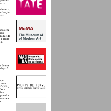
ue os
 branca,
signação
luxo
rânea em
seus
inique de
o a todos
m a
ia de um
adapta à
ppe
z vous
s” (Não,
faz a
ista
ogumelos
ntais e a
e