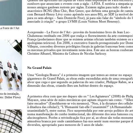
outdoors
que anunciam o evento com a sigla - LFDA. É notória a simpatia q
nossos amigos gauleses nutrem por siglas. Existem siglas para tudo: desde o
anacrónico BCNG (Bon Chic, Bon Genre, que definiu uma geração de camisa
com Bernard-Henry Lévy como apóstolo nos anos 80), ao SDF (a terrível de
para os sem-abrigo – Sans Domicile Fixe), já para não falar do “símbolo do 
associado à criação” o grupo LVMH (Louis Vuitton Moet Henessy).
a Force de l’Art
A expressão - La Force de l’Art - provém do homónimo livro de Jean Luc-
Chalumeau reeditado em 2006 que realça o florescimento da arte contempo
França (poderíamos dizer que se existem artistas oficiais também existem os 
apologistas teóricos). Em 2006, o executivo francês protagonizado por Dom
Villepin, concedeu diversos privilégios fiscais às galerias francesas bem com
os mecenas privados que investissem nesta área. Este ano as honras coubera
Christine Albanel, Ministra da Cultura de Nicolas Sarkozy.
No Grand Palais
Uma “Geologia Branca” é a primeira imagem que temos ao entrar no espaço
gigantesco do Grand Palais, as obras estão escondidas atrás de uma cenograf
alvor que cega e que segundo as palavras do seu criador, Philippe Rahm, se 
dimensão das obras, criando-lhes um
habitat
dentro do espaço.
a da instalação,
A primeira obra com que me deparo são os “ Les Agitateurs” (2008) de Phili
oto: Didier Plowy
Mayaux, uma série de mãos mecânicas que agitam
slogans
tais como : “Alle
faire encadrer” (Emoldurem-se vós mesmos), “Non, à la dictature des cellule
à ditadura das células!); “L’Humanité fait-elle l’unanimité?” (A Humanidade 
unanimidade?), entre outras. Fico surpreendida por este arrojo político do art
numa manifestação de cunho institucional, tão diferente dos seus famosos c
alucinogéneos. Porém a reivindicação fica por aí, as obras são todas monume
atmosfera branca por onde caminhamos faz-nos sentir num enorme parque d
diversões, apropriado para menores de 5 anos de idade.