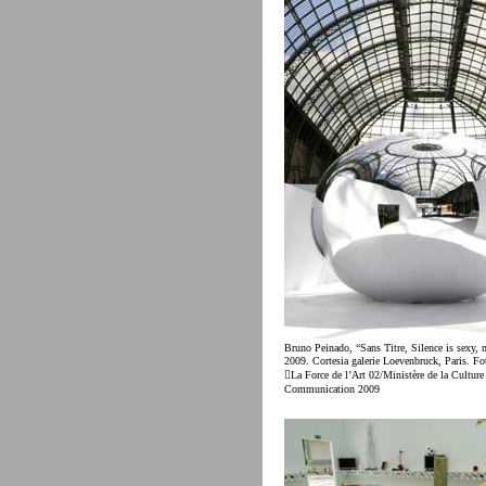
Bruno Peinado, “Sans Titre, Silence is sexy, 
2009. Cortesia galerie Loevenbruck, Paris. F
La Force de l’Art 02/Ministère de la Culture 
Communication 2009