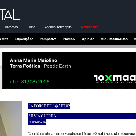
Contactos
Home
Agenda-Artecapital
Newsletter
a Arte
Exposições
Perspetiva
Preview
Opinião
Arquitetura&Des
A
LA FORCE DE L�ART 02
SÍLVIA GUERRA
2009-05-04
“Le réel est tabou – on ne viendra pas à bout” (O real é tabu, não chegaremo