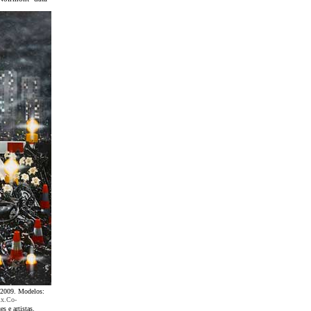
8-2009. Modelos:
ix.Co-
s e artistas.