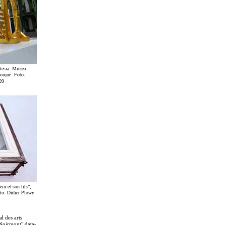
tesia: Mircea
Iorque. Foto:
09
in et son fils”,
oto: Didier Plowy
l des arts
 Noirmont" data-