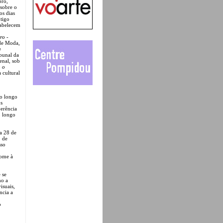
bro,
sobre o
os dias
tigo
tabelecem
ro -
 de Moda,
e
ibunal da
enal, sob
a o
 cultural
ao longo
os
oerência
o longo
a 28 de
o de
sso
nome à
 se
mo a
isuais,
ncia a
o