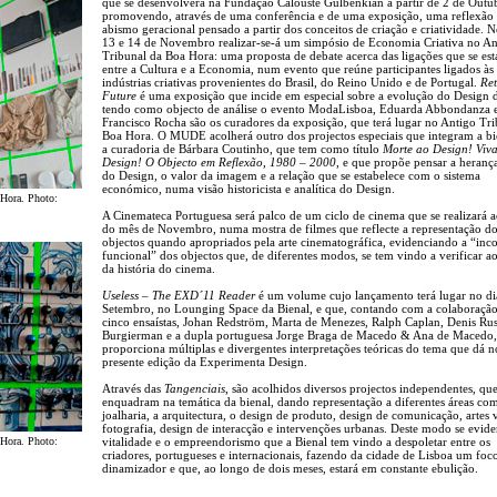
que se desenvolverá na Fundação Calouste Gulbenkian a partir de 2 de Outu
promovendo, através de uma conferência e de uma exposição, uma reflexão 
abismo geracional pensado a partir dos conceitos de criação e criatividade. N
13 e 14 de Novembro realizar-se-á um simpósio de Economia Criativa no An
Tribunal da Boa Hora: uma proposta de debate acerca das ligações que se es
entre a Cultura e a Economia, num evento que reúne participantes ligados às
indústrias criativas provenientes do Brasil, do Reino Unido e de Portugal.
Ret
Future
é uma exposição que incide em especial sobre a evolução do Design
tendo como objecto de análise o evento ModaLisboa, Eduarda Abbondanza 
Francisco Rocha são os curadores da exposição, que terá lugar no Antigo Tr
Boa Hora. O MUDE acolherá outro dos projectos especiais que integram a bi
a curadoria de Bárbara Coutinho, que tem como título
Morte ao Design! Viv
Design! O Objecto em Reflexão, 1980 – 2000
, e que propõe pensar a herança
do Design, o valor da imagem e a relação que se estabelece com o sistema
económico, numa visão historicista e analítica do Design.
 Hora. Photo:
A Cinemateca Portuguesa será palco de um ciclo de cinema que se realizará 
do mês de Novembro, numa mostra de filmes que reflecte a representação d
objectos quando apropriados pela arte cinematográfica, evidenciando a “inc
funcional” dos objectos que, de diferentes modos, se tem vindo a verificar a
da história do cinema.
Useless – The EXD´11 Reader
é um volume cujo lançamento terá lugar no di
Setembro, no Lounging Space da Bienal, e que, contando com a colaboraçã
cinco ensaístas, Johan Redström, Marta de Menezes, Ralph Caplan, Denis Ru
Burgierman e a dupla portuguesa Jorge Braga de Macedo & Ana de Macedo,
proporciona múltiplas e divergentes interpretações teóricas do tema que dá 
presente edição da Experimenta Design.
Através das
Tangenciais
, são acolhidos diversos projectos independentes, que
enquadram na temática da bienal, dando representação a diferentes áreas co
joalharia, a arquitectura, o design de produto, design de comunicação, artes v
fotografia, design de interacção e intervenções urbanas. Deste modo se evide
 Hora. Photo:
vitalidade e o empreendorismo que a Bienal tem vindo a despoletar entre os
criadores, portugueses e internacionais, fazendo da cidade de Lisboa um foc
dinamizador e que, ao longo de dois meses, estará em constante ebulição.