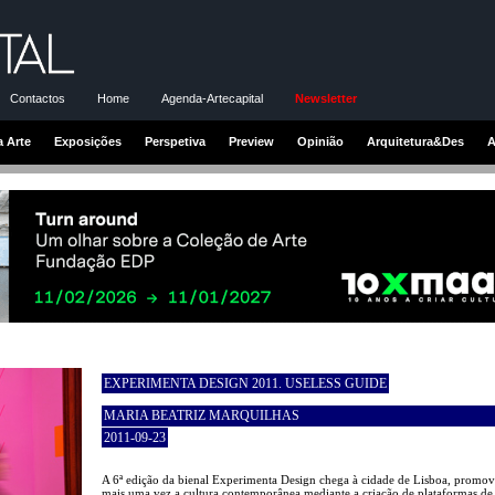
Contactos
Home
Agenda-Artecapital
Newsletter
a Arte
Exposições
Perspetiva
Preview
Opinião
Arquitetura&Des
A
EXPERIMENTA DESIGN 2011. USELESS GUIDE
MARIA BEATRIZ MARQUILHAS
2011-09-23
A 6ª edição da bienal Experimenta Design chega à cidade de Lisboa, promo
mais uma vez a cultura contemporânea mediante a criação de plataformas de