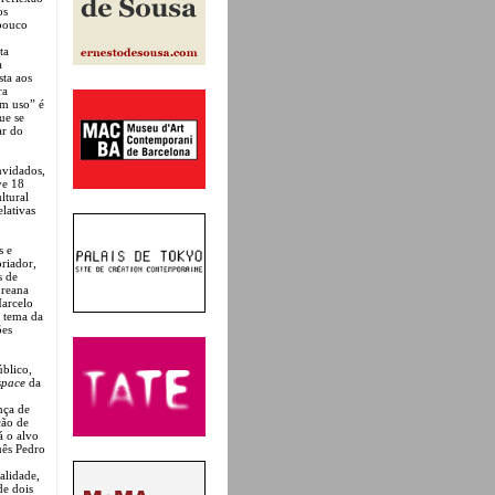
os
 pouco
ta
a
sta aos
ra
em uso” é
ue se
ar do
nvidados,
ve 18
ltural
elativas
s e
oriador,
s de
oreana
Marcelo
 tema da
ões
blico,
space
da
nça de
ção de
á o alvo
uês Pedro
alidade,
de dois