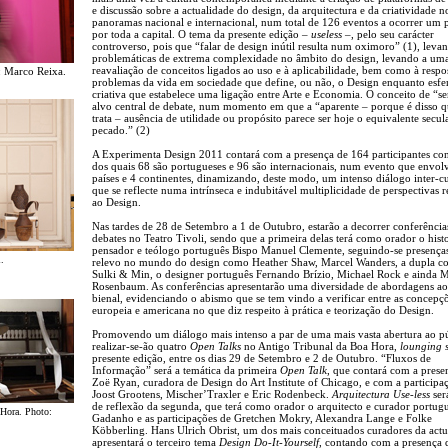
e discussão sobre a actualidade do design, da arquitectura e da criatividade n
panoramas nacional e internacional, num total de 126 eventos a ocorrer um
por toda a capital. O tema da presente edição –
useless
–, pelo seu carácter
controverso, pois que “falar de design inútil resulta num oximoro” (1), levan
problemáticas de extrema complexidade no âmbito do design, levando a um
reavaliação de conceitos ligados ao uso e à aplicabilidade, bem como à respo
: Marco Reixa.
problemas da vida em sociedade que define, ou não, o Design enquanto esfe
criativa que estabelece uma ligação entre Arte e Economia. O conceito de “s
alvo central de debate, num momento em que a “aparente – porque é disso q
trata – ausência de utilidade ou propósito parece ser hoje o equivalente secul
pecado.” (2)
A Experimenta Design 2011 contará com a presença de 164 participantes co
dos quais 68 são portugueses e 96 são internacionais, num evento que envol
países e 4 continentes, dinamizando, deste modo, um intenso diálogo inter-cu
que se reflecte numa intrínseca e indubitável multiplicidade de perspectivas r
ao Design.
Nas tardes de 28 de Setembro a 1 de Outubro, estarão a decorrer conferência
debates no Teatro Tivoli, sendo que a primeira delas terá como orador o hist
pensador e teólogo português Bispo Manuel Clemente, seguindo-se presença
.
relevo no mundo do design como Heather Shaw, Marcel Wanders, a dupla c
Sulki & Min, o designer português Fernando Brízio, Michael Rock e ainda 
Rosenbaum. As conferências apresentarão uma diversidade de abordagens ao
bienal, evidenciando o abismo que se tem vindo a verificar entre as concepç
europeia e americana no que diz respeito à prática e teorização do Design.
Promovendo um diálogo mais intenso a par de uma mais vasta abertura ao pú
realizar-se-ão quatro
Open Talks
no Antigo Tribunal da Boa Hora,
lounging 
presente edição, entre os dias 29 de Setembro e 2 de Outubro. “Fluxos de
Informação” será a temática da primeira
Open Talk
, que contará com a prese
Zoë Ryan, curadora de Design do Art Institute of Chicago, e com a participa
Joost Grootens, Mischer’Traxler e Eric Rodenbeck.
Arquitectura Use-less
ser
de reflexão da segunda, que terá como orador o arquitecto e curador portug
 Hora. Photo:
Gadanho e as participações de Gretchen Mokry, Alexandra Lange e Folke
Köbberling. Hans Ulrich Obrist, um dos mais conceituados curadores da actu
apresentará o terceiro tema
Design Do-It-Yourself
, contando com a presença 