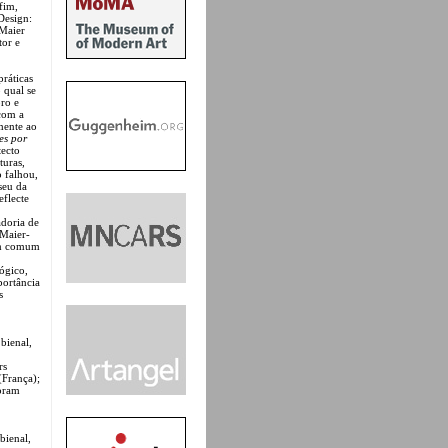
fim,
Design:
 Maier
or e
práticas
 qual se
ro e
 com a
mente ao
es por
tecto
turas,
 falhou,
seu da
eflecte
adoria de
 Maier-
em comum
ógico,
portância
s
bienal,
rs
(França);
foram
bienal,