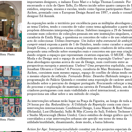
importantes designers, o italiano Enzo Mari e o belga Thomas Lommée. Por 
encerrando o ciclo de
Open Talks
,
Ex-Muros
incide sobre quatro campos do 
estúdios, empresas, museus e escolas, tendo como figuras participantes Hans
Aichen, premiado com o European Design Award em 1997, e ainda o consult
designer Ed Annink.
As exposições serão o território por excelência para as múltiplas abordagens 
ao tema
Useless
, tendo o conceito de valor como tema aglutinador a partir do
propõem diferentes interpretações críticas.
Sidelines
inaugura a 29 de Setemb
consiste num colectivo de colecções pessoais em sete instituições singulares,
curadoria de Emily King, e questiona os conceitos de valor e de uso relativa
acto de coleccionar.
Utilitas Interrupta: Um índice infra-estrutural de ambiçõ
cumprir
estará exposta a partir de 1 de Outubro, tendo como curador o arqui
Joseph Grima, e questiona a nossa actuação enquanto criadores de infra-estru
propondo uma reflexão sobre exemplos reais e concretos em que essa criação
 Hora. Photo:
dando origem a espaços que representam cicatrizes espaciais. O MUDE - Mu
Moda e do Design será o espaço de acolhimento da exposição
Useless?
que r
duas abordagens opostas acerca do uso de Design, num confronto entre as
perspectivas europeia e americana:
Useless? Uma perspectiva explodida
, cur
Jonathan Olivares e
Useless? A Procura
, curadoria de Max Bruinsma e Hans
Aichen, coexistem num mesmo espaço, espaço de conflito de ideias tendo 
o mesmo objecto de reflexão.
Fernando Brízio: Desenho Habitado
integra a
programação do Palácio Quintela e constitui uma exposição de carácter antol
incidindo sobre o percurso do designer português. Procurando reforçar a im
do processo e exploração de materiais na carreira de Fernando Brízio, um do
criadores portugueses com mais visibilidade a nível internacional, a mostra
proporciona um olhar sobre o seu método de criação.
As intervenções urbanas terão lugar na Praça da Figueira, ao longo de toda a 
24 horas por dia.
Redundância: A Utilidade da Repetição
conta com cinco
intervenções internacionais: Conditional Design, Luna Maurer & Roel Woute
(Holanda); Lust (Holanda); Sulki & Min (Coreia do Sul); Fréderic Technner 
e Studio Myerscough (Reino Unido). Cinco estúdios de design gráfico que 
convidados a criar intervenções urbanas
site specific
em torno do tema da
 Hora. Photo:
utilidade/inutilidade, dinamizando, deste modo, a baixa lisboeta.
Action for Age: Intergeracionalidade
constitui um dos projectos especiais da 