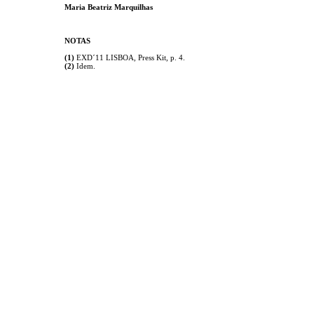
Maria Beatriz Marquilhas
NOTAS
(1)
EXD´11 LISBOA, Press Kit, p. 4.
(2)
Idem.