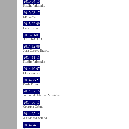
2015-04-13
Natália Vilarinho
2015-03-17
Liz Vahia
2015-02-09
Lara Torres
2015-01-07
JOSÉ RAPOSO
2014-12-09
Sara Castelo Branco
2014-11-11
Natália Vilarinho
2014-10-07
Clara Gomes
2014-08-21
Paula Pinto
2014-07-15
Juliana de Moraes Monteiro
2014-06-13
Catarina Cabral
2014-05-14
Alexandra Balona
2014-04-17