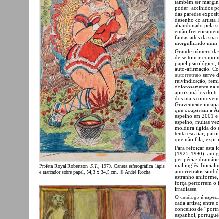
também ser marginal
poder: acolhidos 
das paredes exposit
desenho do artista
abandonado pela su
então freneticament
fantasiados da sua
mergulhando num de
Grande número das o
de se tomar como m
papel psicológico, 
auto-afirmação. Con
autorretrato
serve d
reivindicação, femin
dolorosamente na su
aproximá-los do tr
dos mais comovente
Gravemente incapac
que ocupavam a Áu
espelho em 2001 e 
espelho, muitas vez
moldura rígida do 
tenta escapar, parti
que não fala, expri
Para reforçar esta i
(1925-1990), antigo
peripécias dramátic
mal inglês. Inicial
Profeta Royal Robertson,
S.T.
, 1970. Caneta esferográfica, lápis
autorretratos simbó
e marcador sobre papel, 54,3 x 34,5 cm. © André Rocha
estranho uniforme,
força percorrem o
irradiasse.
O
catálogo
é especi
cada artista; entre 
conceitos de “portr
espanhol, português