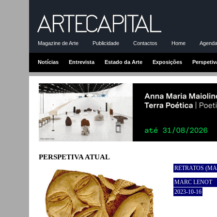
Magazine de Arte
Publicidade
Contactos
Home
Agenda-
Notícias
Entrevista
Estado da Arte
Exposições
Perspetiv
PERSPETIVA ATUAL
RETRATOS (MA
MARC LENOT
2023-10-16