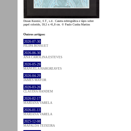
Dusan Kusmic,
S.T.
, s.d.. Caneta esferográfica e lápis sobre
papel colorido, 59,5 x 41,8 cm. © Paulo Cunha Martins
Outros artigos:
2026-07-30
FILIPA BOSSUET
2026-06-30
ANA CAROLINA ESTEVES
2026-05-29
MANUELA HARGREAVES
2026-04-29
JAMES MAYOR
2026-03-26
CLÁUDIA HANDEM
2026-02-17
MARIANA VARELA
2026-01-13
MARIANA VARELA
2025-12-08
MAFALDA TEIXEIRA