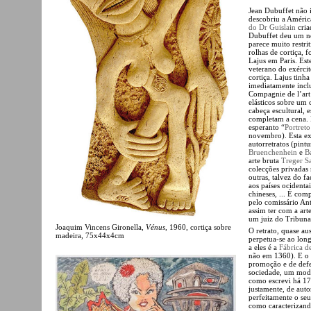
Jean Dubuffet não 
descobriu a Améric
do Dr Guislain
cria
Dubuffet deu um no
parece muito restri
rolhas de cortiça, 
Lajus em Paris. Est
veterano do exérci
cortiça. Lajus tinh
imediatamente inclu
Compagnie de l’art
elásticos sobre um
cabeça escultural, 
completam a cena. 
esperanto “
Portret
novembro). Esta exp
autorretratos (pint
Bruenchenhein
e
B
arte bruta
Treger Sa
colecções privadas 
outras, talvez do f
aos países ocidenta
chineses, ... É co
pelo comissário Ant
assim ter com a art
um juiz do Tribuna
Joaquim Vincens Gironella,
Vénus
, 1960, cortiça sobre
O retrato, quase au
madeira, 75x44x4cm
perpetua-se ao lon
a eles é a
Fábrica d
não em 1360). E o 
promoção e de defes
sociedade, um mode
como escrevi há 17
justamente, de autor
perfeitamente o seu
como caracterizando