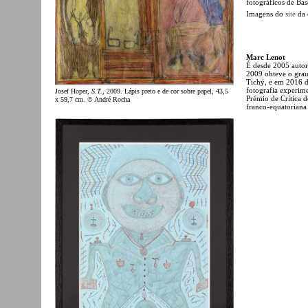
fotográficos de Ba
Imagens do
site
da 
Marc Lenot
É desde 2005 autor
2009 obteve o grau
Tichý, e em 2016 d
fotografia experi
Josef Hoper,
S.T.
, 2009. Lápis preto e de cor sobre papel, 43,5
Prémio de Crítica d
x 59,7 cm. © André Rocha
franco-equatoriana 