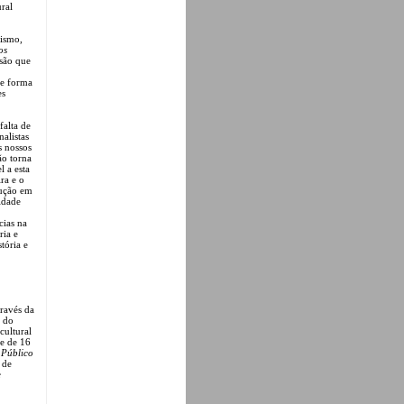
ral
lismo,
os
são que
de forma
es
falta de
nalistas
s nossos
ão torna
 a esta
ra e o
dução em
idade
cias na
ria e
tória e
través da
s do
cultural
se de 16
,
Público
 de
e