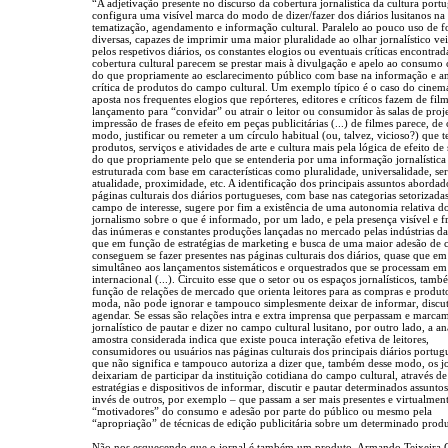
“A adjetivação presente no discurso da cobertura jornalística da cultura port
configura uma visível marca do modo de dizer/fazer dos diários lusitanos na
tematização, agendamento e informação cultural. Paralelo ao pouco uso de f
diversas, capazes de imprimir uma maior pluralidade ao olhar jornalístico ve
pelos respetivos diários, os constantes elogios ou eventuais críticas encontrad
cobertura cultural parecem se prestar mais à divulgação e apelo ao consumo 
do que propriamente ao esclarecimento público com base na informação e an
crítica de produtos do campo cultural. Um exemplo típico é o caso do cinem
aposta nos frequentes elogios que repórteres, editores e críticos fazem de fil
lançamento para “convidar” ou atrair o leitor ou consumidor às salas de proj
impressão de frases de efeito em peças publicitárias (...) de filmes parece, de 
modo, justificar ou remeter a um círculo habitual (ou, talvez, vicioso?) que 
produtos, serviços e atividades de arte e cultura mais pela lógica de efeito de
do que propriamente pelo que se entenderia por uma informação jornalística
estruturada com base em características como pluralidade, universalidade, ser
atualidade, proximidade, etc. A identificação dos principais assuntos abordad
páginas culturais dos diários portugueses, com base nas categorias setorizada
campo de interesse, sugere por fim a existência de uma autonomia relativa d
jornalismo sobre o que é informado, por um lado, e pela presença visível e f
das inúmeras e constantes produções lançadas no mercado pelas indústrias da
que em função de estratégias de marketing e busca de uma maior adesão de
conseguem se fazer presentes nas páginas culturais dos diários, quase que em
simultâneo aos lançamentos sistemáticos e orquestrados que se processam em
internacional (...). Circuito esse que o setor ou os espaços jornalísticos, tam
função de relações de mercado que orienta leitores para as compras e produt
moda, não pode ignorar e tampouco simplesmente deixar de informar, discut
agendar. Se essas são relações intra e extra imprensa que perpassam e marc
jornalístico de pautar e dizer no campo cultural lusitano, por outro lado, a an
amostra considerada indica que existe pouca interação efetiva de leitores,
consumidores ou usuários nas páginas culturais dos principais diários portug
que não significa e tampouco autoriza a dizer que, também desse modo, os j
deixariam de participar da instituição cotidiana do campo cultural, através de
estratégias e dispositivos de informar, discutir e pautar determinados assunto
invés de outros, por exemplo – que passam a ser mais presentes e virtualmen
“motivadores” do consumo e adesão por parte do público ou mesmo pela
“apropriação” de técnicas de edição publicitária sobre um determinado prod
Não nos esquecendo que o jornal é também um produto, Armando Teixeira 