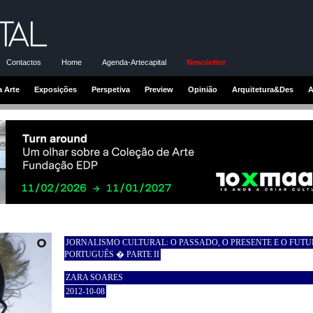
Contactos
Home
Agenda-Artecapital
Newsletter
a Arte
Exposições
Perspetiva
Preview
Opinião
Arquitetura&Des
A
JORNALISMO CULTURAL: O PASSADO, O PRESENTE E O FUT
PORTUGUÊS � PARTE II
ZARA SOARES
2012-10-08