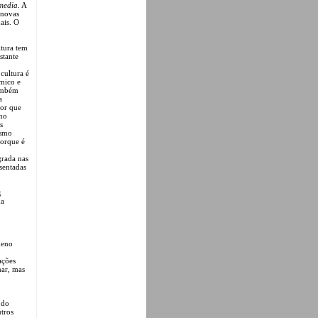
media
. A
 novas
ais. O
ltura tem
stante
cultura é
mico e
também
a
por que
 no
s
ismo
porque é
grada nas
esentadas
;
da
meno
ações
mar, mas
 do
tros