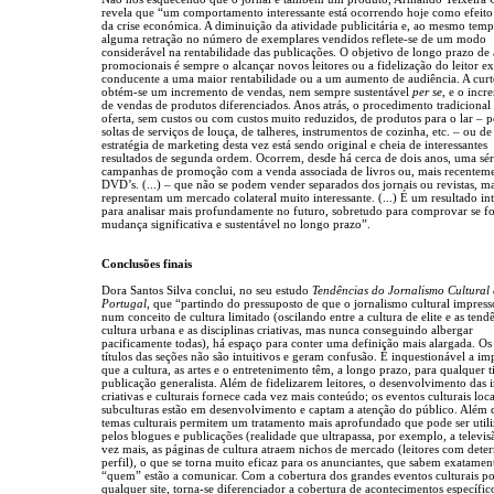
revela que “um comportamento interessante está ocorrendo hoje como efeito 
da crise económica. A diminuição da atividade publicitária e, ao mesmo temp
alguma retração no número de exemplares vendidos reflete-se de um modo
considerável na rentabilidade das publicações. O objetivo de longo prazo de
promocionais é sempre o alcançar novos leitores ou a fidelização do leitor ex
conducente a uma maior rentabilidade ou a um aumento de audiência. A curt
obtém-se um incremento de vendas, nem sempre sustentável
per se
, e o incr
de vendas de produtos diferenciados. Anos atrás, o procedimento tradicional 
oferta, sem custos ou com custos muito reduzidos, de produtos para o lar – p
soltas de serviços de louça, de talheres, instrumentos de cozinha, etc. – ou de
estratégia de marketing desta vez está sendo original e cheia de interessantes
resultados de segunda ordem. Ocorrem, desde há cerca de dois anos, uma sér
campanhas de promoção com a venda associada de livros ou, mais recenteme
DVD’s. (...) – que não se podem vender separados dos jornais ou revistas, m
representam um mercado colateral muito interessante. (...) É um resultado int
para analisar mais profundamente no futuro, sobretudo para comprovar se f
mudança significativa e sustentável no longo prazo”.
Conclusões finais
Dora Santos Silva conclui, no seu estudo
Tendências do Jornalismo Cultural
Portugal
, que “partindo do pressuposto de que o jornalismo cultural impress
num conceito de cultura limitado (oscilando entre a cultura de elite e as tend
cultura urbana e as disciplinas criativas, mas nunca conseguindo albergar
pacificamente todas), há espaço para conter uma definição mais alargada. Os
títulos das seções não são intuitivos e geram confusão. É inquestionável a im
que a cultura, as artes e o entretenimento têm, a longo prazo, para qualquer t
publicação generalista. Além de fidelizarem leitores, o desenvolvimento das i
criativas e culturais fornece cada vez mais conteúdo; os eventos culturais loca
subculturas estão em desenvolvimento e captam a atenção do público. Além d
temas culturais permitem um tratamento mais aprofundado que pode ser util
pelos blogues e publicações (realidade que ultrapassa, por exemplo, a televis
vez mais, as páginas de cultura atraem nichos de mercado (leitores com det
perfil), o que se torna muito eficaz para os anunciantes, que sabem exatamen
“quem” estão a comunicar. Com a cobertura dos grandes eventos culturais p
qualquer site, torna-se diferenciador a cobertura de acontecimentos específic