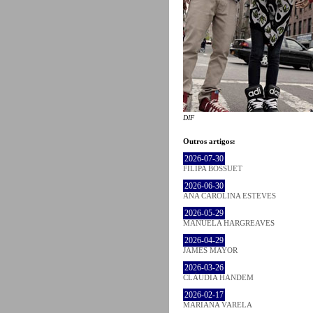
DIF
Outros artigos:
2026-07-30
FILIPA BOSSUET
2026-06-30
ANA CAROLINA ESTEVES
2026-05-29
MANUELA HARGREAVES
2026-04-29
JAMES MAYOR
2026-03-26
CLÁUDIA HANDEM
2026-02-17
MARIANA VARELA