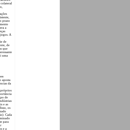
colateral
o,
 ações
istente,
o prazo
emento
era a
eças
 jogos. A
ie de
nte, de
as que
eressante
oi uma
 em
o aposta
ências da
 próprios
portância
ipo de
ndústrias
is e as
isso, os
izado
ão). Cada
erminado
te para
or
os e a