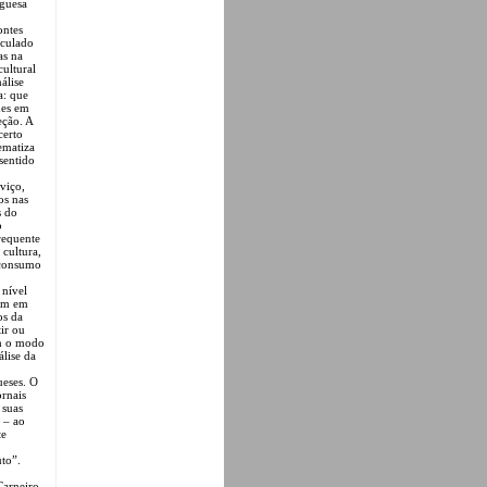
uguesa
ontes
iculado
as na
cultural
álise
a: que
mes em
eção. A
certo
tematiza
 sentido
viço,
os nas
s do
o
requente
 cultura,
 consumo
 nível
bém em
os da
ir ou
am o modo
álise da
ueses. O
ornais
 suas
s – ao
te
uto”.
Carneiro