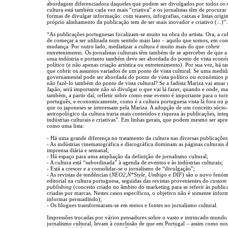
abordagem diferenciadora daqueles que podem ser divulgados por todos os
cultura está também cada vez mais “criativa” e os jornalistas têm de procurar
formas de divulgar informação: com teasers, infografias, caixas e listas origin
próprio alinhamento da publicação tem de ser mais inovador e criativo (...)”.
“As publicações portuguesas focalizam-se muito na obra do artista. Ora, a cu
de começar a ser utilizada num sentido mais lato – aquilo que somos, em con
mudança. Por outro lado, mediatizar a cultura é muito mais do que cobrir
entretenimento. Os jornalistas culturais têm também de se aperceber de que a 
uma indústria e portanto também deve ser abordada do ponto de vista econó
político (e não apenas criação artística ou entretenimento). Por sua vez, há 
que cobrir os assuntos variados de um ponto de vista cultural. Se uma medid
governamental pode ser abordada do ponto de vista político ou económico 
não fazê-lo também do ponto de vista cultural? Se a fadista Mariza vai atuar
Japão, será importante não só divulgar o que vai lá fazer, quando e onde, ma
também, a partir daí, refletir sobre como esse evento é importante para o tur
português, e economicamente, como é a cultura portuguesa vista lá fora ou 
que os japoneses se interessam pela Mariza. A adopção de um conceito sócio-
antropológico da cultura traria mais conteúdos e riqueza às publicações, inte
indústrias culturais e criativas”. Em linhas gerais, que podem mesmo ser apr
como uma lista:
- Há uma grande diferença no tratamento da cultura nas diversas publicações
- As indústrias cinematográfica e discográfica dominam as páginas culturais 
imprensa diária e semanal;
- Há espaço para uma ampliação da definição de jornalismo cultural;
- A cultura está “subordinada” à agenda de eventos e às indústrias culturais;
- Está a crescer e a consolidar-se o jornalismo de “divulgação”;
- As revistas de tendências (
NEO2
,
N*Style
,
Umbigo
e
DIF
) são o novo fenó
editorial na cultura portuguesa, seguidas das revistas provenientes do
custom
publishing
(conceito criado no âmbito do marketing para se referir às public
criadas por marcas. Nestes casos específicos, o objetivo não é somente infor
informar persuadindo);
- Os blogues transformaram-se em meios e fontes no jornalismo cultural.
Impressões trocadas por vários pensadores sobre o vasto e intrincado mundo
jornalismo cultural, levam à conclusão de que em Portugal – assim como nou