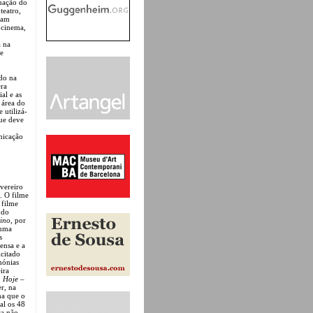
tuação do
teatro,
oram
 cinema,
a na
te
ado na
era
al e as
 área do
 utilizá-
que deve
nicação
evereiro
. O filme
 filme
ndo
tino
, por
 uma
s
ensa e a
icitado
mónias
ira
, Hoje –
r, na
ma que o
al os 48
sa não