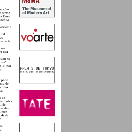
cepções
do termo
ica Dora
ital na
oi
ásicas: a
ural
os
de certa
 aos
a esta
levou ao
iste”
a, e, por
a,
o pode
tura de
m como
al
 o
s de
ializadas
al de
osa das
lítico-
nais de
s
o,
ma
ua