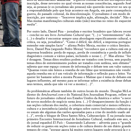
inscrição, desse nevoeiro no qual vivem as nossas consciências, segundo José
seja, as pessoas (e os jornalistas são pessoas) não quererão inscrever no seu 
a responsabilidade pelo que hoje acontece em Angola, em parte consequênci
guerra, do passado colonial, da descolonização. O jornalismo é um modo de
inscrição, por natureza – “Inscrever implica ação, afirmação, decisão”. Não 
Mas muitas manifestações culturais estão (não) inscritas no reino do esqueci
media
”.
Por outro lado, Daniel Piza – jornalista e escritor brasileiro que faleceu rece
– conclui no seu livro
Jornalismo Cultural
que: “(...) o “entretenimento” não 
(...) o desafio é encontrar sempre uma abordagem especificamente cultural, o
crítica, ou seja, jornalística”. “Como é difícil, tão difícil, a imprensa portugue
entender este simples facto” – afirma Pedro Mexia, escritor e critico literário
livro, Daniel Piza (segundo Pedro Mexia) “reconhece que a cultura está em 
imprensa brasileira: perda de espaço, perda de consistência e perda de influ
diagnóstico comum a vários países, incluindo o nosso (...)”. Mas afirma: “Jo
é dosagem. Temas ditos eruditos podem ser tratados com leveza, sem populi
temas ditos de entretenimento podem ser tratados com sutileza, sem elitismo”
salienta que esse espaço comum de informação e debate tem um valor natura
“Quantas vezes não lemos a resenha de um filme que terminamos não vendo
aquela resenha em si é um veículo de informação e reflexão para o leitor. V
querer ler bastante sobre a mostra Picasso e Matisse que é tema de debates em
lugares influentes, até mesmo para se informar sobre a existência desse debat
seus termos, ainda que não vá ver a mostra (…)”.
As problemáticas afluem também de outros locais do mundo. Douglas McLe
diretor do
ArtsJournal.com
e do National Arts Journalism Program, reflete so
futuro do jornalismo cultural nos Estados Unidos da América e sobre “a nece
de novos modelos de negócio nesta área. (...) O desaparecimento da função 
nas seções culturais dos
media
, a cobertura mais comercial e menos reflexiva
cultura e a inexistência (ainda) de artigos sobre outros fenómenos culturais 
os usuais são algumas das razões apontadas para a crise do modelo usado até
(...)”, revela o blogue de Dora Santos Silva, Culturascópio. E na jornada ina
primeiro Encontro Internacional de Jornalismo Cultural, realizado este ano, o
do jornal espanhol
El País
– Gumersindo Lafuente – advertiu para o “grande
de reduzir os gastos em seções como a de cultura dentro de um diário grand
tempos de crise, “porque agora há muitos outros lugares onde procurá-la e o l