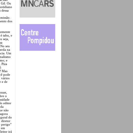
 Gil. Ou
quotidiano
a dessa
omissão.
mento dos
ntemente
é tabu, e
u seja,
sa
. No seu
perda na
ência. Um
rnalismo
smo; e
. Piza
l:
? Mas
ocê pode
 vários
e e de
nnan,
bre o
ssidade
do editor
 da
que não
 agora
ugural do
 diretor
 perigo”
e em
eitor irá