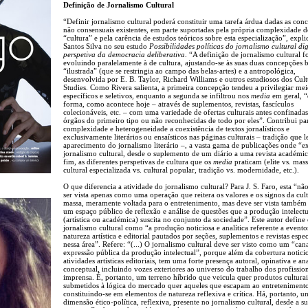
Definição de Jornalismo Cultural
“Definir jornalismo cultural poderá constituir uma tarefa árdua dadas as con
não consensuais existentes, em parte suportadas pela própria complexidade 
“cultura” e pela carência de estudos teóricos sobre esta especialização”, expl
Santos Silva no seu estudo
Possibilidades políticas do jornalismo cultural dig
perspetiva da democracia deliberativa
. “A definição de jornalismo cultural f
evoluindo paralelamente à de cultura, ajustando-se às suas duas concepções b
“ilustrada” (que se restringia ao campo das belas-artes) e a antropológica,
desenvolvida por E. B. Taylor, Richard Williams e outros estudiosos dos Cult
Studies. Como Rivera salienta, a primeira concepção tendeu a privilegiar mei
específicos e seletivos, enquanto a segunda se infiltrou nos
media
em geral, “
forma, como acontece hoje – através de suplementos, revistas, fascículos
colecionáveis, etc. – com uma variedade de ofertas culturais antes confinadas
órgãos do primeiro tipo ou não reconhecidas de todo por eles”. Contribui par
complexidade e heterogeneidade a coexistência de textos jornalísticos e
exclusivamente literários ou ensaísticos nas páginas culturais – tradição que 
aparecimento do jornalismo literário –, a vasta gama de publicações onde “ex
jornalismo cultural, desde o suplemento de um diário a uma revista académic
fim, as diferentes perspetivas de cultura que os
media
praticam (elite vs. mass
cultural especializada vs. cultural popular, tradição vs. modernidade, etc.).
O que diferencia a atividade do jornalismo cultural? Para J. S. Faro, esta “nã
ser vista apenas como uma operação que reitera os valores e os signos da cul
massa, meramente voltada para o entretenimento, mas deve ser vista també
um espaço público de reflexão e análise de questões que a produção intelectu
(artística ou académica) suscita no conjunto da sociedade”. Este autor define
jornalismo cultural como “a produção noticiosa e analítica referente a evento
natureza artística e editorial pautados por seções, suplementos e revistas espec
nessa área”. Refere: “(...) O jornalismo cultural deve ser visto como um “can
expressão pública da produção intelectual”, porque além da cobertura notici
atividades artísticas editoriais, tem uma forte presença autoral, opinativa e ana
conceptual, incluindo vozes exteriores ao universo do trabalho dos profissio
imprensa. É, portanto, um terreno híbrido que veicula quer produtos culturai
submetidos à lógica do mercado quer aqueles que escapam ao entreteniment
constituindo-se em elementos de natureza reflexiva e crítica. Há, portanto, u
dimensão ético-política, reflexiva, presente no jornalismo cultural, desde a s