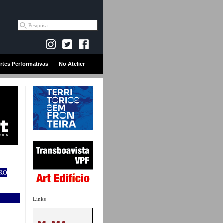
rtes Performativas
No Atelier
URO
Links