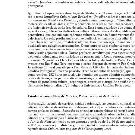
a eles”. Questões que também se podem aplicar à realidade de cobertura cultu
portuguesa.
Ígor Pereira Lopes, na sua dissertação de Mestrado em Comunicação e Jorna
sob o tema
Jornalismo Cultural nas Redações: Um olhar sobre a actuação d
jornalistas no Brasil e em Portugal
, aborda outra preocupação: “Uma discus
merece ser levada adiante é sobre o benefício de se ter ou não, nas redações,
profissionais exclusivos da área de cultura. Essa é uma realidade que atinge 
específica as publicações dedicadas à cultura. Mas no dia a dia das publicaçõ
generalistas, que contam com cadernos culturais, essa não é uma vertente tão
valorizada. Ou seja, profissionais com experiência em mais de uma editoria
preenchem o quadro de jornalistas culturais. Não que isso seja um indício de 
qualidade nos trabalhos apresentados. O que importa aqui é saber se esses jor
possuem um embasamento teórico – se necessário – sobre o tema. Alguns do
entrevistados apoiam a ideia. Outros preferem acreditar que essa especializaç
a editoria redundante, sem variedade de pensamento”. Como resposta possível
discussão, “a jornalista Clara Ferreira Alves, o fotógrafo António Pedro Ferrei
musicólogo Rui Vieira Nery integram o corpo docente da primeira Pós-Gra
Jornalismo Cultural lançada pela Faculdade de Ciências Humanas da Univers
Católica Portuguesa”, no ano passado. “Os oito módulos de formação, que
compreendem 192 horas no total, vão permitir aos alunos adquirir competên
crítica de livros, artes performativas, musicais, visuais e cinematográficas, teo
prática de jornalismo cultural, reportagem, entrevista e artigo de opinião e his
técnicas do fotojornalismo”, divulgou a Universidade Católica Portuguesa.
Estudo de caso:
Diário de Notícias
,
Público
e
Jornal de Notícias
“Informação, agenda de serviços, crítica e orientação ao consumo cultural, a
edição de matérias de análise sobre determinados aspetos, setores e atividade
campo artístico-cultural. Essas são as principais características do periodismo 
lusitano, conforme o estudo de caso, realizado a partir da observação e análi
edições dos três principais diários impressos portugueses (
Diário de Notícias
e
Jornal de Notícias
), tendo como amostra o período de 1 a 16 de novembro
2001”, apresenta o jornalista Sérgio Luiz Gadini no seu estudo
Tematização 
Agendamento Cultural nas páginas dos diários portugueses
.