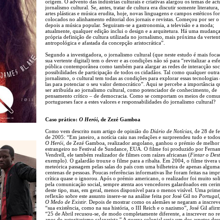
origem. O advento das indústrias culturais e criativas alargou os temas de ac
jornalismo cultural. Se, antes, tratar de cultura era discutir somente literatura, 
artes plásticas e música erudita, hoje, novas linguagens e campos estéticos f
colocados no alinhamento editorial dos jornais e revistas. Começou por ser o
depois a música popular. Seguiram-se a gastronomia, a televisão e a moda;
atualmente, qualquer edição inclui o design e a arquitetura. Há uma mudanç
própria definição de cultura utilizada no jornalismo, mais próxima da verten
antropológica e afastada da concepção aristocrática”.
Segundo a investigadora, o jornalismo cultural (que neste estudo é mais foc
sua vertente digital) tem o dever e as condições não só para “revitalizar a esf
pública contemporânea como também para alargar as redes de interacção soci
possibilidades de participação de todos os cidadãos. Tal como qualquer outra
jornalismo, o cultural tem todas as condições para explorar essas tecnologias e
las para potenciar o seu valor democrático”. Aqui se percebe a importância 
ser atribuída ao jornalismo cultural, como potenciador de conhecimento, de
pensamento crítico – de democracia. Como se comportam os meios de comu
portugueses face a estes valores e responsabilidades do jornalismo cultural?
Caso prático:
O Herói
, de Zezé Gamboa
Como vem descrito num artigo de opinião do
Diário de Notícias
, de 28 de f
de 2005: “Em janeiro, a notícia caiu nas redações e surpreendeu tudo e todos
O Herói
, de Zezé Gamboa, realizador angolano, ganhou o prémio de melhor
estrangeiro no Festival de Sundance, EUA. O filme foi produzido por Ferna
Vendrell, ele também realizador de filmes com raízes africanas (
Fintar o Des
exemplo). O galardão trouxe o filme para a ribalta. Em 2004, o filme tivera
meteórica passagem pelas salas do país com uma bilheteira de apenas alguma
centenas de pessoas. Poucas referências informativas lhe foram feitas na impr
crítica quase o ignorou. Após o prémio americano, o realizador foi muito sol
pela comunicação social, sempre atenta aos vencedores galardoados em ceri
deste tipo, mas, em geral, menos disponível para o menos visível. Uma prime
reflexão sobre este assunto insere-se na análise feita por José Gil no
Portugal
O Medo de Existir
. Depois de mostrar como os alemães se negaram a inscreve
“sua existência, como na sua história, o III Reich e o nazismo”, José Gil afir
“25 de Abril recusou-se, de modo completamente diferente, a inscrever no re
anos de autoritarismo salazarista.” A guerra colonial seria um dos aspetos des