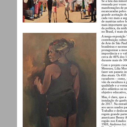
Se a luta das minor
ressoada por vozes
manifestações de p
escancaradas pelos 
grande aceitação de
cada vez mais a s
de matérias sobre f
mais importante que
da política, da mídi
no Brasil, é mais d
A mega-exposição “
contribuição cultur
de Arte de São Paul
brasileiras e suces
protagonizar a mostr
importância e o val
cerca de 46% dos 1
durante mais de 30
Com o projeto cura
Menezes, Lilia Mor
fazer um passeio in
dias atuais. Os 450
curadores – como, 
vão da escultura à p
qualidade e a vonta
afro-atlântica cai 
objetivo educativo,
Mas, é claro, que 
instalação do gan
de 2017. Na entrad
aos sacos usados p
Trabalho e desloca
regem grande parte
americano Benny An
região nos Estados 
1969, Andrews foi 