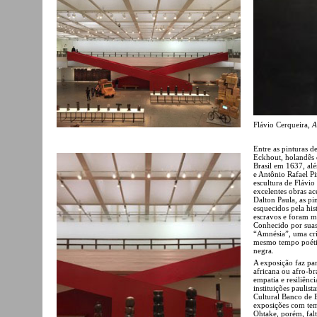
Flávio Cerqueira,
A
Entre as pinturas d
Eckhout, holandês q
Brasil em 1637, alé
e Antônio Rafael Pi
escultura de Flávio
excelentes obras ac
Dalton Paula, as pi
esquecidos pela his
escravos e foram mo
Conhecido por suas
“Amnésia”, uma cri
mesmo tempo poétic
negra.
A exposição faz par
africana ou afro-br
empatia e resiliênc
instituições paulis
Cultural Banco de B
exposições com tem
Ohtake, porém, falt