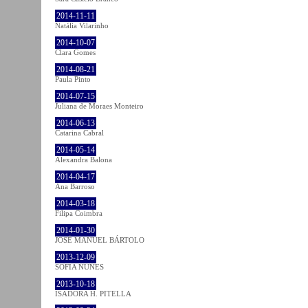
2014-11-11
Natália Vilarinho
2014-10-07
Clara Gomes
2014-08-21
Paula Pinto
2014-07-15
Juliana de Moraes Monteiro
2014-06-13
Catarina Cabral
2014-05-14
Alexandra Balona
2014-04-17
Ana Barroso
2014-03-18
Filipa Coimbra
2014-01-30
JOSÉ MANUEL BÁRTOLO
2013-12-09
SOFIA NUNES
2013-10-18
ISADORA H. PITELLA