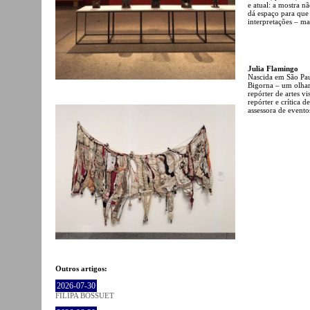
e atual: a mostra 
dá espaço para que
interpretações – ma
Julia Flamingo
Nascida em São Pau
Bigorna – um olhar 
repórter de artes v
repórter e crítica 
assessora de event
Outros artigos:
2026-07-30
FILIPA BOSSUET