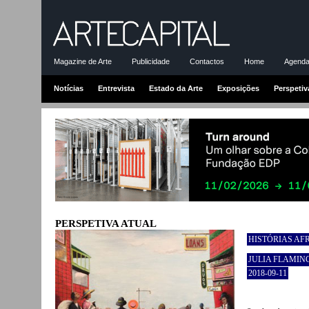
Magazine de Arte
Publicidade
Contactos
Home
Agenda-
Notícias
Entrevista
Estado da Arte
Exposições
Perspetiv
PERSPETIVA ATUAL
HISTÓRIAS AF
JULIA FLAMIN
2018-09-11