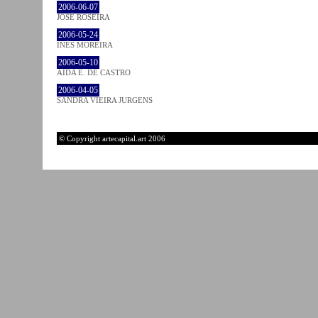
2006-06-07
JOSÉ ROSEIRA
2006-05-24
INÊS MOREIRA
2006-05-10
AIDA E. DE CASTRO
2006-04-05
SANDRA VIEIRA JURGENS
© Copyright artecapital.art 2006