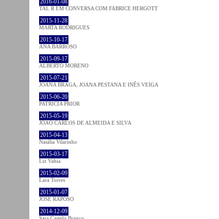
2016-01-08
TAL R EM CONVERSA COM FABRICE HERGOTT
2015-11-28
MARTA RODRIGUES
2015-10-17
ANA BARROSO
2015-09-17
ALBERTO MORENO
2015-07-21
JOANA BRAGA, JOANA PESTANA E INÊS VEIGA
2015-06-20
PATRÍCIA PRIOR
2015-05-19
JOÃO CARLOS DE ALMEIDA E SILVA
2015-04-13
Natália Vilarinho
2015-03-17
Liz Vahia
2015-02-09
Lara Torres
2015-01-07
JOSÉ RAPOSO
2014-12-09
Sara Castelo Branco