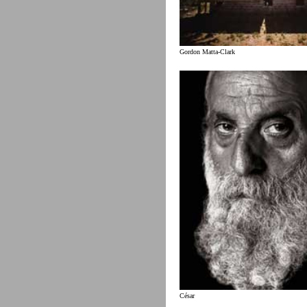
Gordon Matta-Clark
César