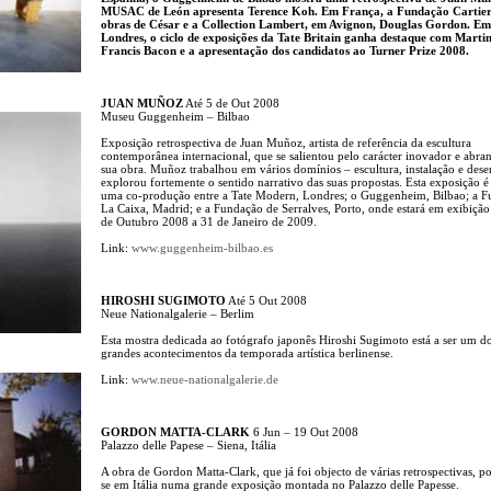
MUSAC de León apresenta Terence Koh. Em França, a Fundação Cartier
obras de César e a Collection Lambert, em Avignon, Douglas Gordon. Em
Londres, o ciclo de exposições da Tate Britain ganha destaque com Marti
Francis Bacon e a apresentação dos candidatos ao Turner Prize 2008.
JUAN MUÑOZ
Até 5 de Out 2008
Museu Guggenheim – Bilbao
Exposição retrospectiva de Juan Muñoz, artista de referência da escultura
contemporânea internacional, que se salientou pelo carácter inovador e abra
sua obra. Muñoz trabalhou em vários domínios – escultura, instalação e dese
explorou fortemente o sentido narrativo das suas propostas. Esta exposição é
uma co-produção entre a Tate Modern, Londres; o Guggenheim, Bilbao; a F
La Caixa, Madrid; e a Fundação de Serralves, Porto, onde estará em exibição
de Outubro 2008 a 31 de Janeiro de 2009.
Link:
www.guggenheim-bilbao.es
HIROSHI SUGIMOTO
Até 5 Out 2008
Neue Nationalgalerie – Berlim
Esta mostra dedicada ao fotógrafo japonês Hiroshi Sugimoto está a ser um d
grandes acontecimentos da temporada artística berlinense.
Link:
www.neue-nationalgalerie.de
GORDON MATTA-CLARK
6 Jun – 19 Out 2008
Palazzo delle Papese – Siena, Itália
A obra de Gordon Matta-Clark, que já foi objecto de várias retrospectivas, p
se em Itália numa grande exposição montada no Palazzo delle Papesse.