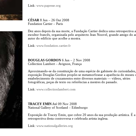
Link:
www.papesse.org
CÉSAR
8 Jun – 26 Out 2008
Fundation Cartier – Paris
Dez anos depois da sua morte, a Fundação Cartier dedica uma retrospectiva 
escultor francês, organizada pelo arquitecto Jean Nouvel, grande amigo do ar
autor do edifício que acolhe a mostra.
Link:
www.fondation.cartier.fr
DOUGLAS GORDON
6 Jun – 2 Nov 2008
Collection Lambert – Avignon, França
Aproximando-se da constituição de uma espécie de gabinete de curiosidades,
exposição Douglas Gordon propõe-se metamorfosear a aparência do museu
estabelecimento de cruzamentos entre diversos materiais — vídeos, séries
fotográficas, peças de texto ou referências a mestres do passado.
Link:
www.collectionlambert.com
TRACEY EMIN
Até 09 Nov 2008
National Gallery of Scotland – Edimburgo
Exposição de Tracey Emin, que cobre 20 anos da sua produção artística. É a
retrospectiva desta controversa e celebrada artista inglesa.
Link:
www.nationalgalleries.org