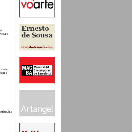
ao
tista e
 nesta
 com o
 primeira