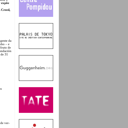
 expõe
n Creed,
ngente da
nho – e
 fruto de
undación
 de 31
os
ode ver-