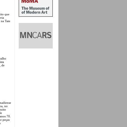
ito que
eria
 na Tate
balho
sta
, de
anadiense
ha, no
muito
de
 anos 70.
 e peças
a