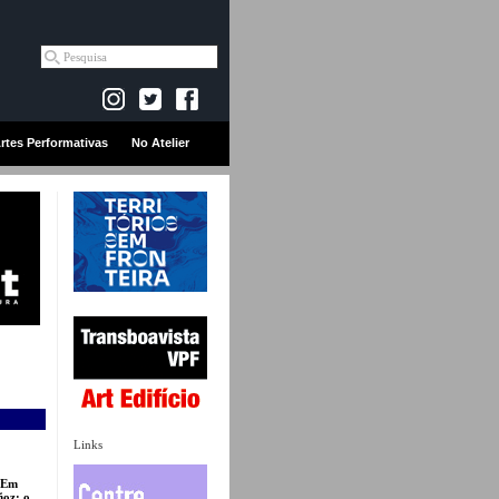
rtes Performativas
No Atelier
Links
. Em
ñoz; o