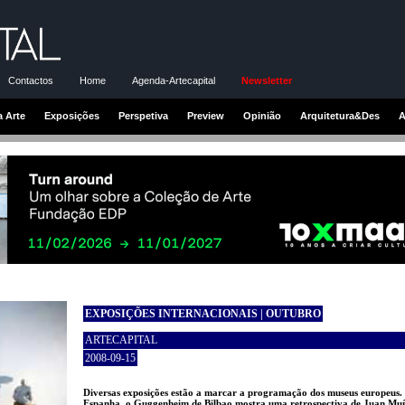
Contactos
Home
Agenda-Artecapital
Newsletter
a Arte
Exposições
Perspetiva
Preview
Opinião
Arquitetura&Des
A
EXPOSIÇÕES INTERNACIONAIS | OUTUBRO
ARTECAPITAL
2008-09-15
Diversas exposições estão a marcar a programação dos museus europeus
Espanha, o Guggenheim de Bilbao mostra uma retrospectiva de Juan Mu