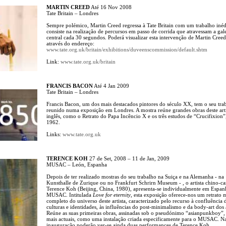
MARTIN CREED
Até 16 Nov 2008
Tate Britain – Londres
Sempre polémico, Martin Creed regressa à Tate Britain com um trabalho inéd
consiste na realização de percursos em passo de corrida que atravessam a gal
central cada 30 segundos. Poderá visualizar esta intervenção de Martin Creed
através do endereço:
www.tate.org.uk/britain/exhibitions/duveenscommission/default.shtm
Link:
www.tate.org.uk/britain
FRANCIS BACON
Até 4 Jan 2009
Tate Britain – Londres
Francis Bacon, um dos mais destacados pintores do século XX, tem o seu tra
reunido numa exposição em Londres. A mostra reúne grandes obras deste arti
inglês, como o Retrato do Papa Incêncio X e os três estudos de “Crucifixion”
1962.
Links:
www.tate.org.uk
TERENCE KOH
27 de Set, 2008 – 11 de Jan, 2009
MUSAC – León, Espanha
Depois de ter realizado mostras do seu trabalho na Suiça e na Alemanha - na
Kunsthalle de Zurique ou no Frankfurt Schrirn Museum - , o artista chino-c
Terence Koh (Beijing, China, 1980), apresenta-se individualmente em Espan
MUSAC. Intitulada
Love for eternity
, esta exposição oferece-nos um retrato 
completo do universo deste artista, caracterizado pelo recurso à confluência 
culturas e identidades, às influências do post-minimalismo e da body-art dos
Reúne as suas primeiras obras, assinadas sob o pseudónimo “asianpunkboy”,
mais actuais, como uma instalação criada especificamente para o MUSAC. N
inauguração poderão ver-se ainda duas performances de Terence Koh.