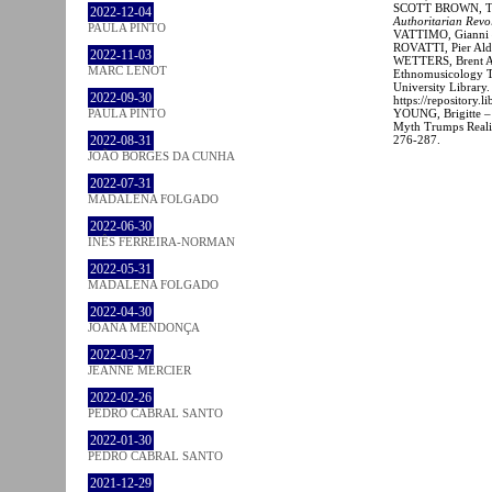
SCOTT BROWN, T
2022-12-04
Authoritarian Revo
PAULA PINTO
VATTIMO, Gianni –
ROVATTI, Pier Ald
2022-11-03
WETTERS, Brent 
MARC LENOT
Ethnomusicology Th
University Library.
2022-09-30
https://repository.
YOUNG, Brigitte – 
PAULA PINTO
Myth Trumps Reali
276-287.
2022-08-31
JOÃO BORGES DA CUNHA
2022-07-31
MADALENA FOLGADO
2022-06-30
INÊS FERREIRA-NORMAN
2022-05-31
MADALENA FOLGADO
2022-04-30
JOANA MENDONÇA
2022-03-27
JEANNE MERCIER
2022-02-26
PEDRO CABRAL SANTO
2022-01-30
PEDRO CABRAL SANTO
2021-12-29