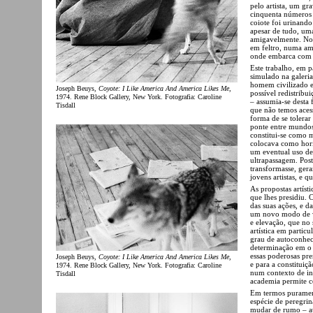
pelo artista, um gr
cinquenta número
coiote foi urinand
apesar de tudo, um
amigavelmente. No 
em feltro, numa am
onde embarca com 
Este trabalho, em p
simulado na galeri
homem civilizado e
Joseph Beuys,
Coyote: I Like America And America Likes Me
,
possível redistribu
1974. Rene Block Gallery, New York. Fotografia: Caroline
– assumia-se desta
Tisdall
que não temos acesso
forma de se tolerar
ponte entre mundos 
constitui-se como
colocava como hori
um eventual uso de
ultrapassagem. Post
transformasse, ger
jovens artistas, e q
As propostas artíst
que lhes presidiu. 
das suas ações, e d
um novo modo de ver
e elevação, que no
artística em partic
grau de autoconheci
determinação em o 
essas poderosas pre
Joseph Beuys,
Coyote: I Like America And America Likes Me
,
e para a constituiç
1974. Rene Block Gallery, New York. Fotografia: Caroline
num contexto de in
Tisdall
academia permite co
Em termos purament
espécie de peregrin
mudar de rumo – at