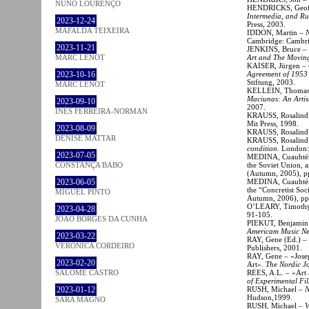
NUNO LOURENÇO
HENDRICKS, Geof
Intermedia, and Ru
2023-12-24
Press, 2003.
MAFALDA TEIXEIRA
IDDON, Martin –
Cambridge: Cambrid
2023-11-21
JENKINS, Bruce – «
Art and The Movin
MARC LENOT
KAISER, Jürgen –
Agreement of 1953 
2023-10-16
Stiftung, 2003.
MARC LENOT
KELLEIN, Thomas
Maciunas: An Artis
2023-09-10
2007.
INÊS FERREIRA-NORMAN
KRAUSS, Rosalind 
Mit Press, 1998.
2023-08-09
KRAUSS, Rosalind
DENISE MATTAR
KRAUSS, Rosalind
condition
. London
2023-07-05
MEDINA, Cuauhtémoc
the Soviet Union,
CONSTANÇA BABO
(Autumn, 2005), p
MEDINA, Cuauhtémo
2023-06-05
the “Concretist Soc
MIGUEL PINTO
Autumn, 2006), pp
O’LEARY, Timothy 
2023-04-28
91-105.
JOÃO BORGES DA CUNHA
PIEKUT, Benjamin 
Americam Music New
2023-03-22
RAY, Gene (Ed.) –
VERONICA CORDEIRO
Publishers, 2001.
RAY, Gene – «Josep
2023-02-20
Art».
The Nordic Jo
REES, A.L. – «Art
SALOMÉ CASTRO
of Experimental Fi
RUSH, Michael –
N
2023-01-12
Hudson,1999.
SARA MAGNO
RUSH, Michael –
V