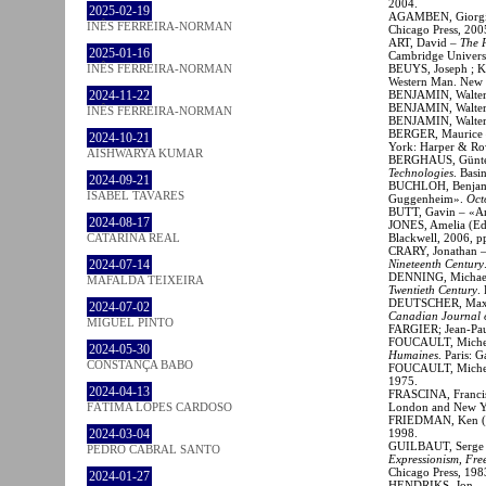
2004.
2025-02-19
AGAMBEN, Giorg
INÊS FERREIRA-NORMAN
Chicago Press, 200
ART, David –
The P
2025-01-16
Cambridge Universi
BEUYS, Joseph ; KU
INÊS FERREIRA-NORMAN
Western Man. New
BENJAMIN, Walte
2024-11-22
BENJAMIN, Walte
INÊS FERREIRA-NORMAN
BENJAMIN, Walte
BERGER, Maurice
2024-10-21
York: Harper & Ro
AISHWARYA KUMAR
BERGHAUS, Günt
Technologies
. Basi
2024-09-21
BUCHLOH, Benjami
ISABEL TAVARES
Guggenheim».
Oct
BUTT, Gavin – «Ame
2024-08-17
JONES, Amelia (Ed
Blackwell, 2006, p
CATARINA REAL
CRARY, Jonathan 
Nineteenth Century
2024-07-14
DENNING, Michae
MAFALDA TEIXEIRA
Twentieth Century
.
DEUTSCHER, Max –
2024-07-02
Canadian Journal o
MIGUEL PINTO
FARGIER; Jean-Pa
FOUCAULT, Miche
2024-05-30
Humaines
. Paris: 
CONSTANÇA BABO
FOUCAULT, Miche
1975.
2024-04-13
FRASCINA, Francis
London and New Yo
FÁTIMA LOPES CARDOSO
FRIEDMAN, Ken (
1998.
2024-03-04
GUILBAUT, Serge
PEDRO CABRAL SANTO
Expressionism, Fr
Chicago Press, 198
2024-01-27
HENDRIKS, Jon –