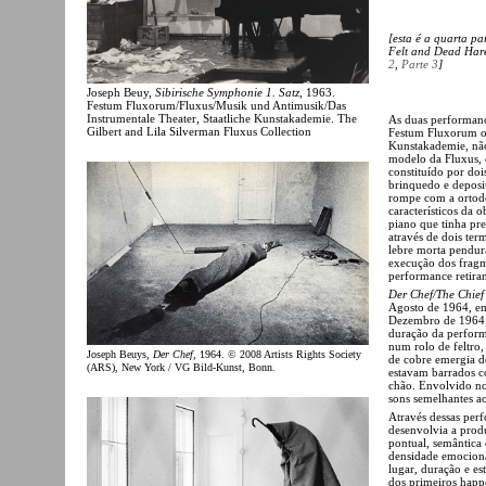
[esta é a quarta pa
Felt and Dead Hare
2
,
Parte 3
]
Joseph Beuy,
Sibirische Symphonie 1. Satz
, 1963.
Festum Fluxorum/Fluxus/Musik und Antimusik/Das
Instrumentale Theater, Staatliche Kunstakademie. The
As duas performanc
Gilbert and Lila Silverman Fluxus Collection
Festum Fluxorum or
Kunstakademie, não
modelo da Fluxus, 
constituído por do
brinquedo e deposi
rompe com a ortodo
característicos da 
piano que tinha pr
através de dois ter
lebre morta pendur
execução dos fragm
performance retira
Der Chef/The Chief
Agosto de 1964, em
Dezembro de 1964, 
duração da perfor
num rolo de feltro
Joseph Beuys,
Der Chef
, 1964. © 2008 Artists Rights Society
de cobre emergia de
(ARS), New York / VG Bild-Kunst, Bonn.
estavam barrados c
chão. Envolvido no
sons semelhantes a
Através dessas per
desenvolvia a prod
pontual, semântica
densidade emocional
lugar, duração e e
dos primeiros happe