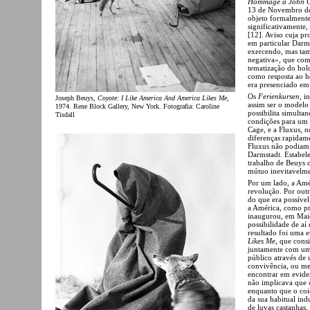
Hommage à John Ca
13 de Novembro d
objeto formalmente
significativamente,
[12]. Aviso cuja pr
em particular Darm
exercendo, mas tam
negativa», que com
tematização do hol
como resposta ao h
era presenciado em
Os
Ferienkursen
, i
Joseph Beuys,
Coyote: I Like America And America Likes Me
,
assim ser o modelo
1974. Rene Block Gallery, New York. Fotografia: Caroline
possibilita simulta
Tisdall
condições para um 
Cage, e a Fluxus, n
diferenças rapidame
Fluxus não podiam 
Darmstadt. Estabel
trabalho de Beuys 
mútuo inevitavelme
Por um lado, a Amé
revolução. Por outr
do que era possível
a América, como pr
inaugurou, em Maio
possibilidade de a
resultado foi uma
Likes Me
, que cons
juntamente com u
público através de
convivência, ou me
encontrar em evide
não implicava que o
enquanto que o coio
da sua habitual in
de luvas castanhas,