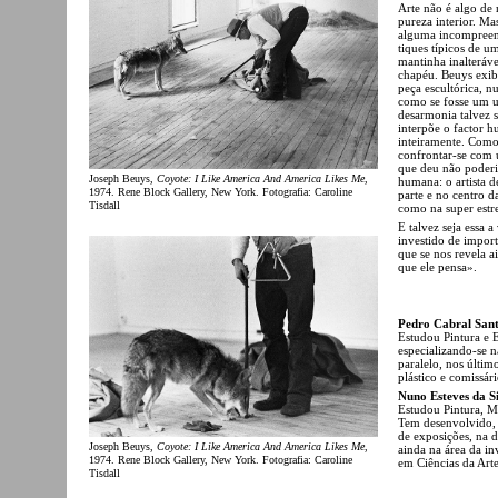
Arte não é algo de 
pureza interior. M
alguma incompreens
tiques típicos de u
mantinha inalteráv
chapéu. Beuys exib
peça escultórica, 
como se fosse um u
desarmonia talvez s
interpõe o factor h
inteiramente. Como 
confrontar-se com u
que deu não poderia
Joseph Beuys,
Coyote: I Like America And America Likes Me
,
humana: o artista 
1974. Rene Block Gallery, New York. Fotografia: Caroline
parte e no centro d
Tisdall
como na super estre
E talvez seja essa 
investido de impor
que se nos revela 
que ele pensa».
Pedro Cabral San
Estudou Pintura e E
especializando-se n
paralelo, nos últim
plástico e comissár
Nuno Esteves da S
Estudou Pintura, M
Tem desenvolvido, n
de exposições, na d
Joseph Beuys,
Coyote: I Like America And America Likes Me
,
ainda na área da in
1974. Rene Block Gallery, New York. Fotografia: Caroline
em Ciências da Arte
Tisdall