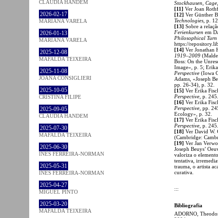
CLÁUDIA HANDEM
Stockhausen, Cage
[11]
Ver Joan Rothf
2026-02-17
[12]
Ver Günther B
Technologies
, p. 1
MARIANA VARELA
[13]
Sobre a relaçã
Ferienkursen
em Da
2026-01-13
Philosophical Turn
MARIANA VARELA
https://repository.
[14]
Ver Jonathan 
2025-12-08
1919–2009
(Malden
MAFALDA TEIXEIRA
Boss: On the Unres
Image», p. 5; Erika
2025-11-08
Perspective
(Iowa C
JOANA CONSIGLIERI
Adams, «Joseph Beu
pp. 26-34), p. 32.
2025-10-05
[15]
Ver Erika Fisc
Perspective
, p. 245
CRISTINA FILIPE
[16]
Ver Erika Fisc
Perspective
, pp. 2
2025-09-05
Ecology», p. 32.
CLÁUDIA HANDEM
[17]
Ver Erika Fisc
Perspective
, p. 245
2025-07-30
[18]
Ver David W.
MAFALDA TEIXEIRA
(Cambridge: Cambri
[19]
Ver Jan Verwo
2025-06-30
Joseph Beuys’ Oeuv
INÊS FERREIRA-NORMAN
valoriza o elemento
tentativa, irremedi
2025-05-31
trauma, o artista a
curativa.
INÊS FERREIRA-NORMAN
2025-04-27
:::
MIGUEL PINTO
2025-03-20
Bibliografia
MAFALDA TEIXEIRA
ADORNO, Theodor