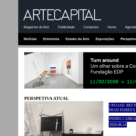
Magazine de Arte
Publicidade
Contactos
Home
Agenda-
Notícias
Entrevista
Estado da Arte
Exposições
Perspetiv
PERSPETIVA ATUAL
UPLOAD: BEUY
DEAD HARES?) 
PEDRO CABRAL
2020-08-14