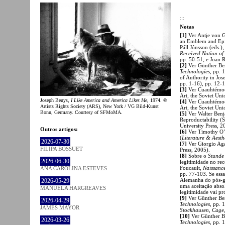
:::
Notas
[1]
Ver Antje von G
an Emblem and Epip
Páll Jónsson (eds.)
Received Notion of
pp. 50-51; e Joan 
[2]
Ver Günther Be
Technologies
, pp. 
of Authority in Jo
pp. 1-16), pp. 12-1
[3]
Ver Cuauhtémoc 
Art, the Soviet Un
Joseph Beuys,
I Like America and America Likes Me
, 1974. ©
[4]
Ver Cuauhtémoc
Artists Rights Society (ARS), New York / VG Bild-Kunst
Art, the Soviet Un
Bonn, Germany. Courtesy of SFMoMA.
[5]
Ver Walter Benj
Reproductability (
University Press, 2
Outros artigos:
[6]
Ver Timothy O’L
(
Literature & Aesth
2026-07-30
[7]
Ver Giorgio A
FILIPA BOSSUET
Press, 2005).
[8]
Sobre o
Stunde
2026-06-30
legitimidade no re
Foucault,
Naissance
ANA CAROLINA ESTEVES
pp. 77-103. Se essa
Alemanha do pós-gu
2026-05-29
uma aceitação abso
MANUELA HARGREAVES
legitimidade vai pr
[9]
Ver Günther Be
2026-04-29
Technologies
, pp. 
JAMES MAYOR
Stockhausen, Cage
[10]
Ver Günther 
2026-03-26
Technologies
, pp. 