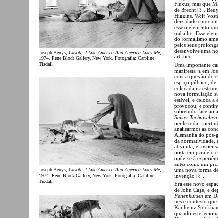
Fluxus, mas que Ma
de Brecht [3]. Beu
Higgins, Wolf Voste
densidade emociona
esse o elemento que
trabalho. Esse ele
do formalismo amer
pelos seus prolonga
desenvolve uma no
Joseph Beuys,
Coyote: I Like America And America Likes Me
,
artístico.
1974. Rene Block Gallery, New York. Fotografia: Caroline
Tisdall
Uma importante cara
manifesta já em Jo
com a questão do e
espaço público, de
colocada na estrutu
nova formulação sus
estável, e coloca a
provocou, e contin
sobretudo face ao 
Seiner Technischen
perde toda a perti
analisarmos as con
Alemanha do pós-gu
da normatividade, 
absoluta, e suspens
posta em paralelo
opõe-se à experiên
antes como um prol
Joseph Beuys,
Coyote: I Like America And America Likes Me
,
uma nova forma de 
1974. Rene Block Gallery, New York. Fotografia: Caroline
invenção [8].
Tisdall
Era este novo espa
de John Cage, e de
Ferienkursen
em Dar
nesse contexto que
Karlheinz Stockha
quando este leciona