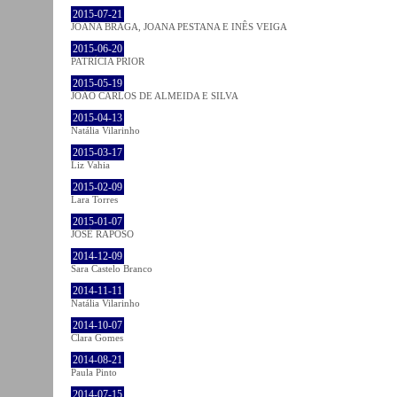
2015-07-21
JOANA BRAGA, JOANA PESTANA E INÊS VEIGA
2015-06-20
PATRÍCIA PRIOR
2015-05-19
JOÃO CARLOS DE ALMEIDA E SILVA
2015-04-13
Natália Vilarinho
2015-03-17
Liz Vahia
2015-02-09
Lara Torres
2015-01-07
JOSÉ RAPOSO
2014-12-09
Sara Castelo Branco
2014-11-11
Natália Vilarinho
2014-10-07
Clara Gomes
2014-08-21
Paula Pinto
2014-07-15