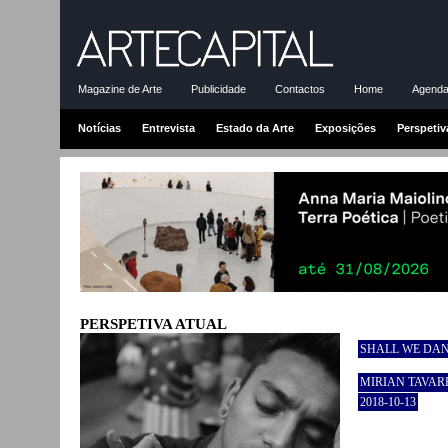
Magazine de Arte
Publicidade
Contactos
Home
Agenda-
Notícias
Entrevista
Estado da Arte
Exposições
Perspetiv
PERSPETIVA ATUAL
SHALL WE DAN
MIRIAN TAVAR
2018-10-13