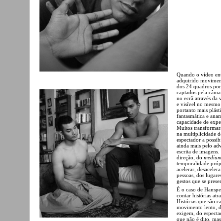
Quando o vídeo entr
adquirido moviment
dos 24 quadros por 
captados pela câma
no ecrã através da
e visível no mesmo
portanto mais plás
fantasmática e anam
capacidade de expe
Muitos transformar
na multiplicidade d
espectador a possi
ainda mais pelo adv
escrita de imagens.
direção, do
mediu
temporalidade próp
acelerar, desaceler
pessoas, dos lugare
gestos que se prese
É o caso de Hanspe
contar histórias at
Histórias que são c
movimento lento, 
exigem, do especta
que não é dito, mas