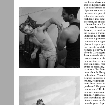
um termo chave par
que se disponibili
e se transformam e
híper étnico, num 
desfrutar do que vê
subtextos que cada
realidade, mas sim p
descurar, no entant
italiano deu-nos fi
unívocos. Mas o ne
Pasolini, os mestre
em beleza, a transg
imagens que se arr
contínuo e progress
conjunto de imagen
planos. Corpos qu
movimento contido 
homens do povo, de
obra de Caravaggio 
Pasolinni e de Visc
maneira como a câma
pele curtida, as im
que tem poros, reen
extrai da fealdade,
se mostra. Pasolini
nesta obra de Hans
de Luchino Viscont
ficaram impressos 
irmãos
, revisitado
mais forte a ideia 
perderam? Os que 
conhecemos? O olha
pelos personagens, 
admira. A câmara a
que se prolonga e
cinema, reencenado
de cada gesto. Espr