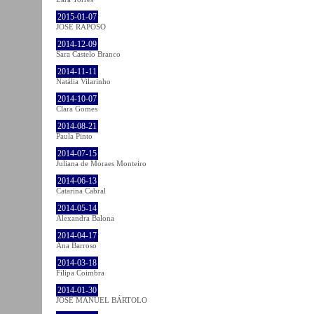
2015-01-07
JOSÉ RAPOSO
2014-12-09
Sara Castelo Branco
2014-11-11
Natália Vilarinho
2014-10-07
Clara Gomes
2014-08-21
Paula Pinto
2014-07-15
Juliana de Moraes Monteiro
2014-06-13
Catarina Cabral
2014-05-14
Alexandra Balona
2014-04-17
Ana Barroso
2014-03-18
Filipa Coimbra
2014-01-30
JOSÉ MANUEL BÁRTOLO