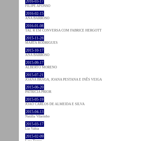
2016-03-17
FILIPE AFONSO
2016-02-15
ANA BARROSO
2016-01-08
TAL R EM CONVERSA COM FABRICE HERGOTT
2015-11-28
MARTA RODRIGUES
2015-10-17
ANA BARROSO
2015-09-17
ALBERTO MORENO
2015-07-21
JOANA BRAGA, JOANA PESTANA E INÊS VEIGA
2015-06-20
PATRÍCIA PRIOR
2015-05-19
JOÃO CARLOS DE ALMEIDA E SILVA
2015-04-13
Natália Vilarinho
2015-03-17
Liz Vahia
2015-02-09
Lara Torres