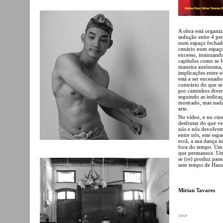
A obra está organiz
sedução entre 4 pe
num espaço fechado
cenário num espaço
excesso, insinuand
capítulos como se f
maneira autónoma, m
implicações entre o
está a ser encenado
contrário do que s
por caminhos divers
seguindo as indicaç
mostrado, mas nada 
arte.
No vídeo, e no cine
desfrutar do que v
nós e nós devolvem
entre nós, este esp
ecrã, a sua dança 
fora do tempo. Um 
que permanece. Um
se (re) produz pas
sem tempo de Han
Mirian Tavares
>>>