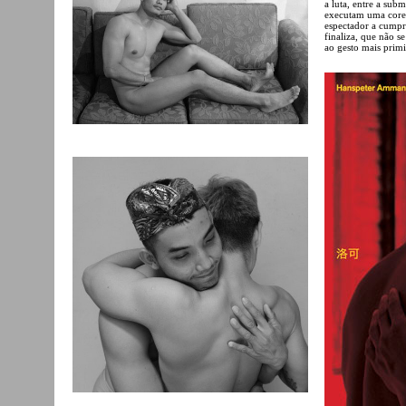
a luta, entre a subm
executam uma coreo
espectador a cumpri
finaliza, que não s
ao gesto mais primi