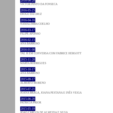
2016-06-28
VICTOR PINTO DA FONSECA
2016-05-25
DIOGO DA CRUZ
2016-04-16
NAMALIMBA COELHO
2016-03-17
FILIPE AFONSO
2016-02-15
ANA BARROSO
2016-01-08
TAL R EM CONVERSA COM FABRICE HERGOTT
2015-11-28
MARTA RODRIGUES
2015-10-17
ANA BARROSO
2015-09-17
ALBERTO MORENO
2015-07-21
JOANA BRAGA, JOANA PESTANA E INÊS VEIGA
2015-06-20
PATRÍCIA PRIOR
2015-05-19
JOÃO CARLOS DE ALMEIDA E SILVA