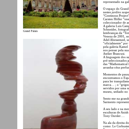
representado na gal
O espaço do Grand 
nestes
jardins susp
“Continous Project
Carsten Höller “on
coleccionador de ar
A galeria Luis Cam
Schneider, fotograf
Grand Palais
lembranças da “Tote
Veneza de 2001, so
Adel Abessemed, um
“oficialmente” por
pela galeria Kamel
nos pensar pela sua
Atelier Brancusi.
A linguagem dos su
pré-seleccionados 
das “Mathematical 
arranha-céus perfu
Momentos de pausa 
encontramos o Espa
para ler tranquilam
marca… ; o “grignot
servidos por uma su
museu, sediado no
Sento-me na grande
Sarmento represent
A seu lado e na mes
esculturas de Anis
Tony Oursler….
Na ala da direita d
como: Le Corbusier,