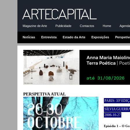
Magazine de Arte
Publicidade
Contactos
Home
Agenda-
Notícias
Entrevista
Estado da Arte
Exposições
Perspetiv
PERSPETIVA ATUAL
PARIS: 33ª EDI
SÍLVIA GUERR
2006-10-27
Episódio 1 – O Gr