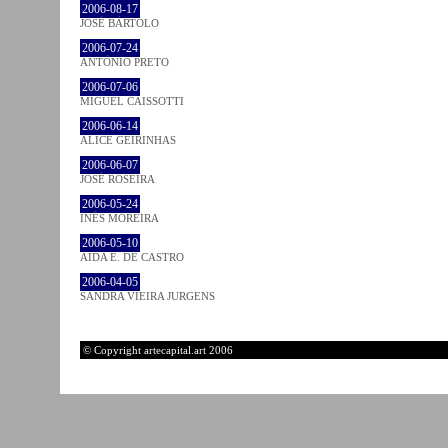
2006-08-17
JOSÉ BÁRTOLO
2006-07-24
ANTÓNIO PRETO
2006-07-06
MIGUEL CAISSOTTI
2006-06-14
ALICE GEIRINHAS
2006-06-07
JOSÉ ROSEIRA
2006-05-24
INÊS MOREIRA
2006-05-10
AIDA E. DE CASTRO
2006-04-05
SANDRA VIEIRA JURGENS
© Copyright artecapital.art 2006