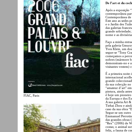
De l’art et du coc
Após a exposição “F
contemporânea parti
Contemporânea de P
Este ano as sedes p
e o Jardin des Tuil
das galerias frances
grande sobriedade; 
nome e as divisória
Faço a minha entrad
pela galeria Gmurz
Yves Klein, um dos 
segue-se “Tony Cra
começamos a perceb
nobres (mármore br
demonstram-no e a 
visitantes vestem)
É a primeira noite 
internacional acol
grande coleccionad
da sua colecção no
“amateur d’art” em
pintura, ainda ante
é hoje um pioneiro 
FIAC, Paris
da Europa e dos Es
A sua galeria Art &
Tiehai Zhou e ain
caso da sua obra “E
Segue-se um outro 
Emmanuel Perrotin,
das grandes obras (
“Rex” (2006) de W
costas; o animal sor
feliz, a fauna de 