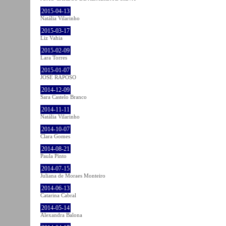
2015-04-13
Natália Vilarinho
2015-03-17
Liz Vahia
2015-02-09
Lara Torres
2015-01-07
JOSÉ RAPOSO
2014-12-09
Sara Castelo Branco
2014-11-11
Natália Vilarinho
2014-10-07
Clara Gomes
2014-08-21
Paula Pinto
2014-07-15
Juliana de Moraes Monteiro
2014-06-13
Catarina Cabral
2014-05-14
Alexandra Balona