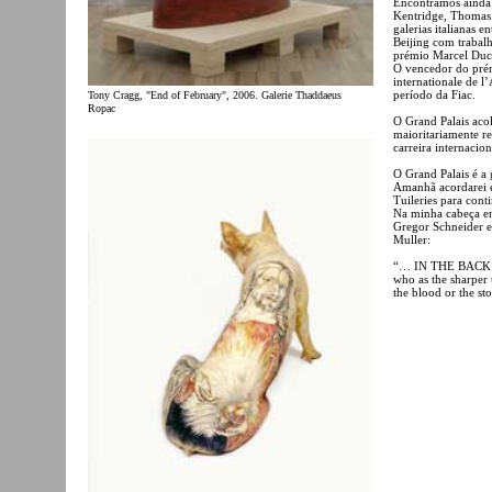
Encontramos ainda
Kentridge, Thomas S
galerias italianas 
Beijing com trabalh
prémio Marcel Du
O vencedor do prém
internationale de l
período da Fiac.
Tony Cragg, "End of February", 2006. Galerie Thaddaeus
Ropac
O Grand Palais acol
maioritariamente r
carreira internacion
O Grand Palais é a
Amanhã acordarei en
Tuileries para cont
Na minha cabeça en
Gregor Schneider e
Muller:
“… IN THE BACK
who as the sharper 
the blood or the s