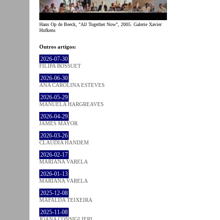
Hans Op de Beeck, "All Together Now", 2005. Galerie Xavier
Hufkens
Outros artigos:
2026-07-30
FILIPA BOSSUET
2026-06-30
ANA CAROLINA ESTEVES
2026-05-29
MANUELA HARGREAVES
2026-04-29
JAMES MAYOR
2026-03-26
CLÁUDIA HANDEM
2026-02-17
MARIANA VARELA
2026-01-13
MARIANA VARELA
2025-12-08
MAFALDA TEIXEIRA
2025-11-08
JOANA CONSIGLIERI