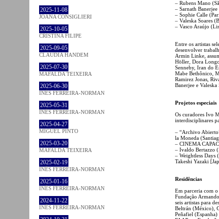
– Rubens Mano (São
– Sarnath Banerjee
2025-11-08
– Sophie Calle (Par
JOANA CONSIGLIERI
– Valeska Soares (
– Vasco Araújo (Li
2025-10-05
CRISTINA FILIPE
Entre os artistas se
2025-09-05
desenvolver trabalh
CLÁUDIA HANDEM
Armin Linke, assume
Höller, Dora Longo 
2025-07-30
Senneby, Iran do Es
Mabe Bethônico, Ma
MAFALDA TEIXEIRA
Ramirez Jonas, Ri
Banerjee e Valeska 
2025-06-30
INÊS FERREIRA-NORMAN
Projetos especiais
2025-05-31
INÊS FERREIRA-NORMAN
Os curadores Ivo M
interdisciplinares 
2025-04-27
MIGUEL PINTO
– “Archivo Abierto
la Moneda (Santiag
2025-03-20
– CINEMA CAPACETE
– Ivaldo Bertazzo (
MAFALDA TEIXEIRA
– Weightless Days 
Takeshi Yazaki [Ja
2025-02-19
INÊS FERREIRA-NORMAN
Residências
2025-01-16
INÊS FERREIRA-NORMAN
Em parceria com o 
Fundação Armando 
2024-11-22
seis artistas para 
INÊS FERREIRA-NORMAN
Beltrán (México), 
Peñafiel (Espanha)