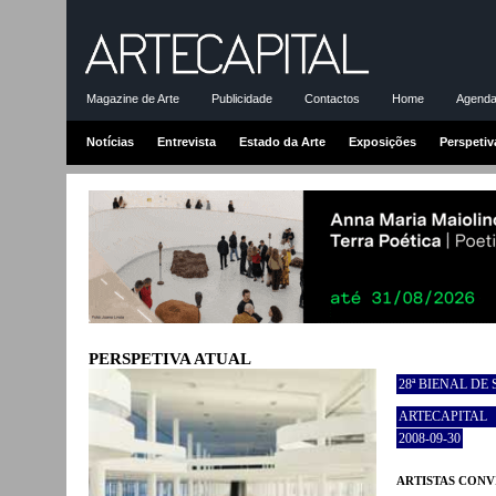
Magazine de Arte
Publicidade
Contactos
Home
Agenda-
Notícias
Entrevista
Estado da Arte
Exposições
Perspetiv
PERSPETIVA ATUAL
28ª BIENAL D
ARTECAPITAL
2008-09-30
ARTISTAS CONVI