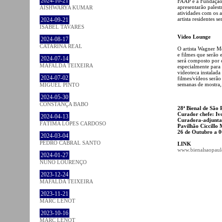
2024-10-21
FAAP e a Fundação B
apresentarão palest
AISHWARYA KUMAR
atividades com os a
artista residentes 
2024-09-21
ISABEL TAVARES
Video Lounge
2024-08-17
CATARINA REAL
O artista Wagner Mo
e filmes que serão
2024-07-14
será composto por q
MAFALDA TEIXEIRA
especialmente para
videoteca instalada
2024-07-02
filmes/vídeos serão
semanas de mostra,
MIGUEL PINTO
2024-05-30
CONSTANÇA BABO
28ª Bienal de São
Curador chefe: Iv
2024-04-13
Curadora-adjunta
FÁTIMA LOPES CARDOSO
Pavilhão Ciccillo
26 de Outubro a 
2024-03-04
PEDRO CABRAL SANTO
LINK
www.bienalsaopaul
2024-01-27
NUNO LOURENÇO
2023-12-24
MAFALDA TEIXEIRA
2023-11-21
MARC LENOT
2023-10-16
MARC LENOT