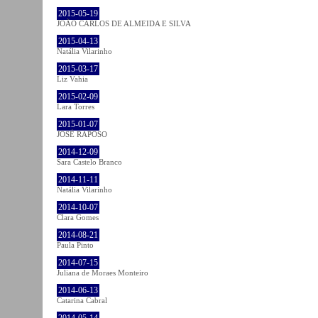
2015-05-19
JOÃO CARLOS DE ALMEIDA E SILVA
2015-04-13
Natália Vilarinho
2015-03-17
Liz Vahia
2015-02-09
Lara Torres
2015-01-07
JOSÉ RAPOSO
2014-12-09
Sara Castelo Branco
2014-11-11
Natália Vilarinho
2014-10-07
Clara Gomes
2014-08-21
Paula Pinto
2014-07-15
Juliana de Moraes Monteiro
2014-06-13
Catarina Cabral