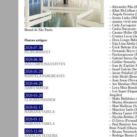
– Alexander Pilis (
– Allan McCollum 
– Ângela Ferreira
– Armin Linke (Mil
– assume vivid ast
– Carla Zaccagnini
– Carlos Navarrete 
Bienal de São Paulo
– Carsten Höller (
– Cristina Lucas (
– Dora Longo Bahia
Outros artigos:
– Eija-Liisa Ahtil
– Erick Beltrán (C
2026-07-30
– Fernando Bryce (
FILIPA BOSSUET
– Fischerspooner 
– Gabriel Sierra (
2026-06-30
– Goldin+Senneby 
ANA CAROLINA ESTEVES
– Iran do Espírito
– Israel Galván (S
2026-05-29
– Javier Peñafiel 
MANUELA HARGREAVES
– João Modé (Resen
– Joan Jonas (Nov
2026-04-29
– Joe Sheehan (Nel
– Leya Mira Brande
JAMES MAYOR
– Los Super Elega
Angeles)
2026-03-26
– Mabe Bethônico (
CLÁUDIA HANDEM
– Marina Abramovi_
– Matt Mullican (
2026-02-17
– Maurício Ianês (S
MARIANA VARELA
– Mircea Cantor (O
– Nicolás Robbio (
2026-01-13
– O Grivo (Formado
MARIANA VARELA
– Paul Ramirez Jo
Peter Friedl (Ober
2025-12-08
– Rivane Neuenschw
– Rodrigo Bueno (S
MAFALDA TEIXEIRA