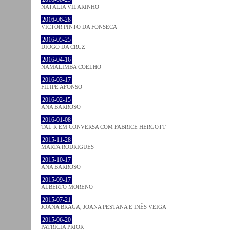
NATÁLIA VILARINHO
2016-06-28
VICTOR PINTO DA FONSECA
2016-05-25
DIOGO DA CRUZ
2016-04-16
NAMALIMBA COELHO
2016-03-17
FILIPE AFONSO
2016-02-15
ANA BARROSO
2016-01-08
TAL R EM CONVERSA COM FABRICE HERGOTT
2015-11-28
MARTA RODRIGUES
2015-10-17
ANA BARROSO
2015-09-17
ALBERTO MORENO
2015-07-21
JOANA BRAGA, JOANA PESTANA E INÊS VEIGA
2015-06-20
PATRÍCIA PRIOR