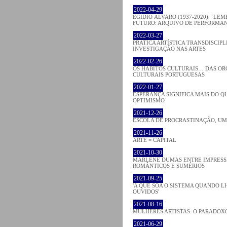
2022-04-29
EGÍDIO ÁLVARO (1937-2020). ‘LE
FUTURO: ARQUIVO DE PERFORMAN
2022-03-27
PRATICA ARTÍSTICA TRANSDISCIPL
INVESTIGAÇÃO NAS ARTES
2022-02-26
OS HÁBITOS CULTURAIS… DAS O
CULTURAIS PORTUGUESAS
2022-01-27
ESPERANÇA SIGNIFICA MAIS DO Q
OPTIMISMO
2021-12-26
ESCOLA DE PROCRASTINAÇÃO, U
2021-11-26
ARTE = CAPITAL
2021-10-30
MARLENE DUMAS ENTRE IMPRESSI
ROMÂNTICOS E SUMÉRIOS
2021-09-25
'A QUE SOA O SISTEMA QUANDO 
OUVIDOS'
2021-08-16
MULHERES ARTISTAS: O PARADOX
2021-06-29