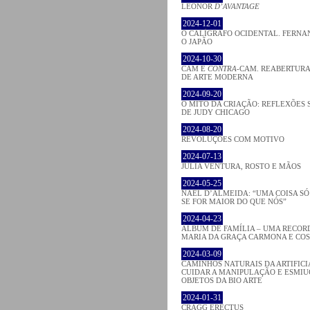
LEONOR
D’AVANTAGE
2024-12-01
O CALÍGRAFO OCIDENTAL. FERNA
O JAPÃO
2024-10-30
CAM E
CONTRA
-CAM. REABERTURA
DE ARTE MODERNA
2024-09-20
O MITO DA CRIAÇÃO: REFLEXÕES 
DE JUDY CHICAGO
2024-08-20
REVOLUÇÕES COM MOTIVO
2024-07-13
JÚLIA VENTURA, ROSTO E MÃOS
2024-05-25
NAEL D’ALMEIDA: “UMA COISA S
SE FOR MAIOR DO QUE NÓS”
2024-04-23
ÁLBUM DE FAMÍLIA – UMA RECOR
MARIA DA GRAÇA CARMONA E CO
2024-03-09
CAMINHOS NATURAIS DA ARTIFICI
CUIDAR A MANIPULAÇÃO E ESMIU
OBJETOS DA BIO ARTE
2024-01-31
CRAGG ERECTUS