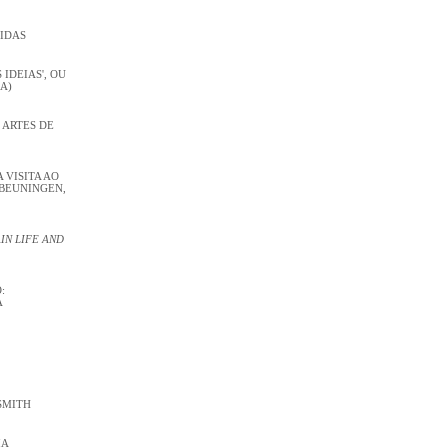
VIDAS
 IDEIAS', OU
A)
 ARTES DE
VISITA AO
BEUNINGEN,
IN LIFE AND
:
A
SMITH
IA