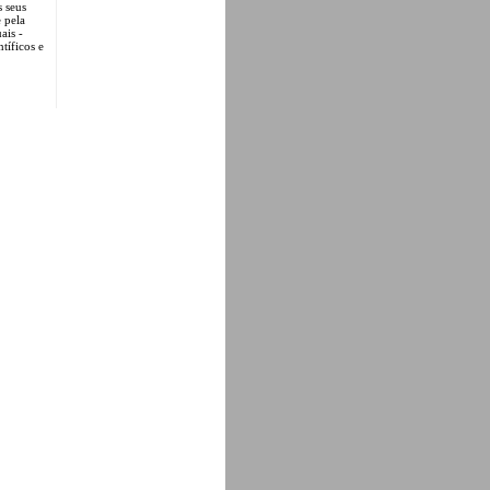
s seus
e pela
ais -
tíficos e