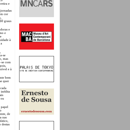
retira e
 jornadas
om cor
m,
60 graus
adoras e
smo e
ue
uidade à
 a
,
ua-se
ro, mas
do-se com
pois,
móvel e à
ente bem
se quer
 cada
 inédita
ais
 ou
 papel
so
ente, de
a nas
ístico,
o destas