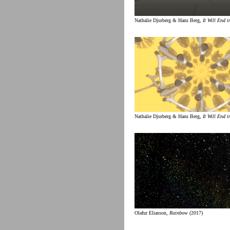
Nathalie Djurberg & Hans Berg,
It Will End i
Nathalie Djurberg & Hans Berg,
It Will End i
Olafur Eliasson,
Rainbow
(2017)