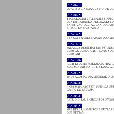
2023-02-16
QUAL É O CINEMA QUE MORRE C
2023-01-20
TECNOLOGIAS
MILLENIALS
E PÚBL
CONTEMPORÂNEO. REFLEXÕES SO
EXPOSIÇÃO 'OCUPAÇÃO XILOGRÁFI
BIRIGUI EM SÃO PAULO
2022-12-20
VENEZA E A CELEBRAÇÃO DO AM
2022-11-17
FALAR DE DESENHO:
TÃO DEPRESS
COMEÇA, COMO ACABA, COMO VOLT
COMEÇAR
2022-10-07
ARTISTA COMO MEDIADOR. PRÁTI
HORIZONTAIS NA ARTE E EDUCAÇ
2022-08-29
19 DE AGOSTO, DIA MUNDIAL DA 
2022-07-31
A CULTURA NÃO ESTÁ FORA DA GU
CAMPO DE BATALHA
2022-06-30
ARTE DIGITAL E CIRCUITOS
ONLIN
2022-05-29
MULHERES, VAMPIROS E OUTRAS 
QUE REINAM