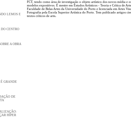
FCT, tendo como área de investigação o objeto artístico dos novos média e o
modelos expositivos. É mestre em Estudos Artísticos - Teoria e Crítica de Art
Faculdade de Belas Artes da Universidade do Porto e licenciada em Artes Visu
Fotografia pela Escola Superior Artística do Porto. Tem publicado artigos cien
NDO LEMOS E
textos críticos de arte
.
 DO CENTRO
SOBRE A OBRA
Ó É GRANDE
DAÇÃO DE
STA
ALIZAÇÃO:
ÇAR HÍPER