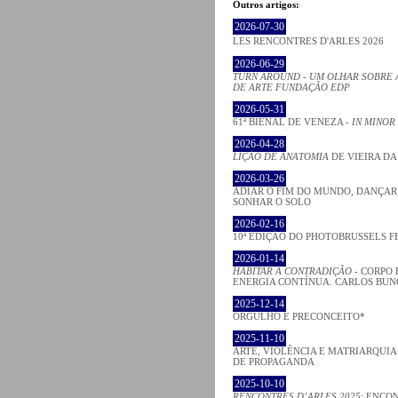
Outros artigos:
2026-07-30
LES RENCONTRES D'ARLES 2026
2026-06-29
TURN AROUND - UM OLHAR SOBRE 
DE ARTE FUNDAÇÃO EDP
2026-05-31
61ª BIENAL DE VENEZA -
IN MINOR
2026-04-28
LIÇÃO DE ANATOMIA
DE VIEIRA DA
2026-03-26
ADIAR O FIM DO MUNDO, DANÇAR
SONHAR O SOLO
2026-02-16
10ª EDIÇÃO DO PHOTOBRUSSELS F
2026-01-14
HABITAR A CONTRADIÇÃO
- CORPO 
ENERGIA CONTÍNUA. CARLOS BU
2025-12-14
ORGULHO E PRECONCEITO*
2025-11-10
ARTE, VIOLÊNCIA E MATRIARQUI
DE PROPAGANDA
2025-10-10
RENCONTRES D’ARLES 2025
: ENCO