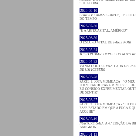
SUL GLOBAL
2025-09-10
CORPS ET ÂMES
: CORPOS, TERRITÓ
DO TEMPO
2025-07-30
“É A ARTECAPITAL, AMÉRICO”
2025-06-30
O ESCURO VITAL DE
PARIS NOIR
2025-05-24
JÚLIO POMAR. DEPOIS DO NOVO R
2025-04-23
VÂNIA DOUTEL VAZ:
CADA DECISÃ
DE UM ICEBERG
2025-03-28
PARTE 1: JOTA MOMBAÇA - “O ME
FOI VIRANDO PARA MIM ESSE LU
EU CONSIGO EXPERIMENTAR OUT
DE SENTIR”
2025-03-27
PARTE 2: JOTA MOMBAÇA - “EU FU
ESSE ESTADO EM QUE A FUGA É Q
ACOLHE”
2025-02-19
NURTURE GAIA
, A 4.ª EDIÇÃO DA B
BANGKOK
2025-01-13