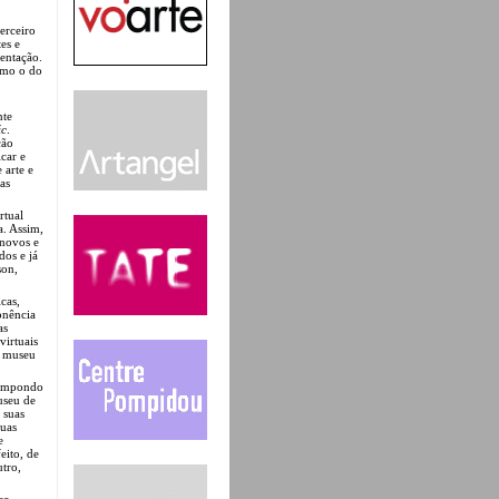
erceiro
es e
entação.
como o do
nte
ic
.
ção
icar e
 arte e
as
rtual
a. Assim,
 novos e
dos e já
son,
cas,
onência
as
virtuais
o museu
 compondo
useu de
 suas
suas
e
eito, de
utro,
co