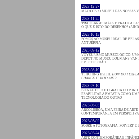
2023-12-27
MAC/CCB: O MUSEU DAS NOSSAS 
2023-11-25
'PRATICAR AS MÃOS É PRATICAR AS
O QUE É ISTO DO DESENHO? (AIND
2023-10-13
FOMOS AO MUSEU REAL DE BELAS
ANTUÉRPIA
2023-09-12
VOYEURISMO MUSEOLÓGICO: UMA 
DEPOT NO MUSEU BOIJMANS VAN 
EM ROTERDÃO
2023-08-10
TEHCHING HSIEH:
HOW DO I EXPLA
CHANGE IT INTO ART?
2023-07-10
BIENAL DE FOTOGRAFIA DO PORTO
REABILITAR A EMPATIA COMO UM
TECNOLOGIA DO OUTRO
2023-06-03
ARCOLISBOA, UMA FEIRA DE ARTE
CONTEMPORÂNEA EM PERSPETIVA
2023-05-02
SOBRE A FOTOGRAFIA: POIVERT E 
2023-03-24
ARTE CONTEMPORÂNEA E INFÂNC