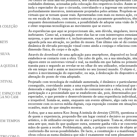
realidades distintas, acionadas pela colocação dos respetivos óculos. Assim se 
isola o espectador do que o circunda, convidando-o a ingressar em universos
profundamente imersivos, inteiramente projetados pelos artistas. Propõem-se
virtuais que se tornam quase reais. Apresentadas com mais ou menos ação, c
ou em escala de cinzas, com motivos naturais ou puramente geométricos, tê
enquanto denominadores comuns, a possibilidade de adoptar uma visão de 3
e obter respostas tecnológicas ao movimento que se exerce.
A COLEÇÃO
As experiências que aqui se proporcionam são, sem dúvida, singulares, inov
inebriantes. Como tal, a transição entre elas faz-se com ininterruptos entusia
surpresa, o que se mantém e é, inclusivamente, exacerbado por um objeto q
 KEYS
aguarda pela sua ativação, no jardim do museu. Este último não só dá contin
dinâmica de elevada percepção visual como ainda a conjuga e relaciona com
dimensão física, do corpo e da ação.
 SILVA
Através do
download
de uma aplicação para
smartphone
, disponível no local
estabelece-se contacto com a obra. Um cubo de gelo, ou a sua simulação, sit
algures entre os universos virtual e real, na medida em que habita no primei
transita para o segundo ao revelar-se no olhar do seu utilizador, relacionan
 A QUEDA E
ele em tempo real e assim se inscrevendo no seu (nosso) mundo. O objeto é, 
reativo à movimentação do espectador, ou seja, à deslocação do dispositivo 
alteração do ponto de vista adoptado.
ESTIVAL
Projetado com tecnologia de realidade aumentada, é dinâmico e particularm
conseguido, convidando assim a uma experiência interativa e relacional que 
demorada e singular. O tempo, o modo de comunicar com a obra, o nível de
participação e a proximidade que se estabelecem são, pois, determinados por
E ESPAÇO EM
espectador, o que permite o desenvolvimento de uma experiência individual,
NGA NO CAM
e irrepetível. Instala-se, assim, enquanto um
evento efémero
, algo cada vez m
recorrente com os novos média digitais, cuja exposição consiste em situações
ocasiões, mais do que simples mostras.
A obra, que a sua autora Koo Jeong A intitula de
densisty
(2019), questiona o
de quem o experiencia, propondo-lhe um lugar central e decisivo no proces
artístico, o de utilizador-receptor ou de ator e participante. Trata-se, efetivam
A EM TEMPOS
uma arte que, mais do que qualquer outra, somente ganha vida e se concretiz
mãos de quem a recebe. Problematiza, ainda, o próprio conceito de objeto art
conferindo-lhe novas possibilidades. De facto, a constituição e a manifestaçã
obras coloca-as numa dinâmica que não é exatamente real nem plenamente
NTRO COM O