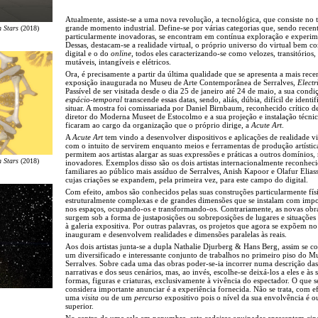
Atualmente, assiste-se a uma nova revolução, a tecnológica, que consiste no t
grande momento industrial. Define-se por várias categorias que, sendo recent
n Stars
(2018)
particularmente inovadoras, se encontram em contínua exploração e experim
Dessas, destacam-se a realidade virtual, o próprio universo do virtual bem 
digital e o do
online
, todos eles caracterizando-se como velozes, transitórios,
mutáveis, intangíveis e elétricos.
Ora, é precisamente a partir da última qualidade que se apresenta a mais rece
exposição inaugurada no Museu de Arte Contemporânea de Serralves,
Electr
Passível de ser visitada desde o dia 25 de janeiro até 24 de maio, a sua condi
espácio-temporal
transcende essas datas, sendo, aliás, dúbia, difícil de identif
situar. A mostra foi comissariada por Daniel Birnbaum, reconhecido crítico de
diretor do Moderna Museet de Estocolmo e a sua projeção e instalação técnic
ficaram ao cargo da organização que o próprio dirige, a
Acute Art
.
A
Acute Art
tem vindo a desenvolver dispositivos e aplicações de realidade vi
com o intuito de servirem enquanto meios e ferramentas de produção artístic
permitem aos artistas alargar as suas expressões e práticas a outros domínios,
n Stars
(2018)
inovadores. Exemplos disso são os dois artistas internacionalmente reconheci
familiares ao público mais assíduo de Serralves, Anish Kapoor e Olafur Elias
cujas criações se expandem, pela primeira vez, para este campo do digital.
Com efeito, ambos são conhecidos pelas suas construções particularmente físi
estruturalmente complexas e de grandes dimensões que se instalam com imp
nos espaços, ocupando-os e transformando-os. Contrariamente, as novas obr
surgem sob a forma de justaposições ou sobreposições de lugares e situações 
à galeria expositiva. Por outras palavras, os projetos que agora se expõem n
inauguram e desenvolvem realidades e dimensões paralelas às reais.
Aos dois artistas junta-se a dupla Nathalie Djurberg & Hans Berg, assim se
um diversificado e interessante conjunto de trabalhos no primeiro piso do M
Serralves. Sobre cada uma das obras poder-se-ia incorrer numa descrição das
narrativas e dos seus cenários, mas, ao invés, escolhe-se deixá-los a eles e às 
formas, figuras e criaturas, exclusivamente à vivência do espectador. O que s
considera importante anunciar é a experiência fornecida. Não se trata, com ef
uma
visita
ou de um
percurso
expositivo pois o nível da sua envolvência é o
superior.
No centro de uma sala em penumbra, sete cadeiras equipadas apresentam cin