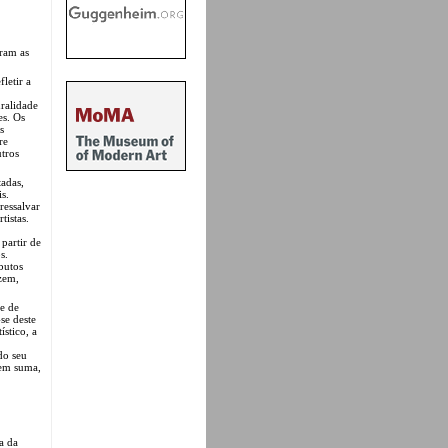
eram as
letir a
uralidade
es. Os
s
re
utros
tadas,
s.
ressalvar
tistas.
partir de
s.
butos
azem,
e de
se deste
stico, a
do seu
 em suma,
a da