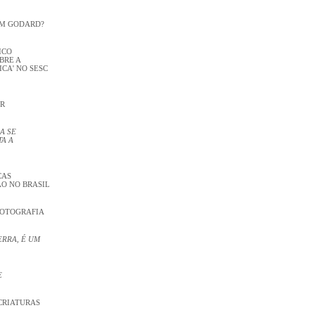
OM GODARD?
ICO
BRE A
CA' NO SESC
OR
A SE
A A
CAS
ÃO NO BRASIL
FOTOGRAFIA
ERRA, É UM
E
CRIATURAS