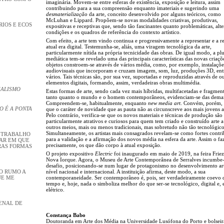
imaginária. Movem-se entre esferas de existência, exposição e leitura, assim
contribuindo para a sua compreensão enquanto imateriais e sugerindo uma
desmaterialização
da arte, conceito desenvolvido por alguns teóricos, como
McLuhan e Lippard. Propõem-se novas modalidades criativas, produtivas,
RIOS E ECOS
expositivas e receptivas que, sendo tão fascinantes quanto problemáticas, alt
condições e os quadros de referência do contexto artístico.
Com efeito, a arte tem vindo continua e progressivamente a representar e a ref
atual era digital. Testemunha-se, aliás, uma viragem tecnológica da arte,
particularmente nítida na própria tecnicidade das obras. De igual modo, a pl
mediática tem-se revelado uma das principais características das novas criaçõ
objetos constroem-se através de vários média, como, por exemplo, instalaçõe
audiovisuais que incorporam e cruzam imagem, som, luz, produções 3D, ent
vários. Tais técnicas são, por sua vez, suportadas e reproduzidas através de o
elementos digitais, formando, assim, verdadeiras obras multimédia.
EALISMO
Estas formas de arte, sendo cada vez mais híbridas, multifacetadas e fragmen
tanto quanto o mundo e o homem contemporâneos, evidenciam-se das demai
Compreendem-se, habitualmente, enquanto
new media art
. Convém, porém, 
O É A PONTA
que o caráter de novidade que as pauta não as circunscreve aos mais jovens ar
Pelo contrário, verifica-se que os novos materiais e técnicas de produção são
particularmente atrativos e curiosos para quem tem criado e construído arte a 
outros meios, mais ou menos tradicionais, mas sobretudo não tão tecnológico
Simultaneamente, os artistas mais consagrados revelam-se como fortes contri
U TRABALHO
para a validação e a afirmação dos novos média na esfera da arte. Assim o f
GAR EM QUE
precisamente, os que dão corpo à atual exposição.
RAS FORMAS
O projeto expositivo
Electric
foi inaugurado em maio de 2019, na feira Friez
Nova Iorque. Agora, o Museu de Arte Contemporânea de Serralves incumbe-
desafio, posicionando-se num lugar de protagonismo no desenvolvimento artí
JO RUMO A
nível nacional e internacional. A instituição afirma, deste modo, a sua
UE ME
contemporaneidade. Ser contemporâneo é, pois, ser verdadeiramente coevo 
tempo e, hoje, nada o simboliza melhor do que ser-se tecnológico, digital e,
elétrico.
IENAL DE
Constança Babo
Doutoranda em Arte dos Média na Universidade Lusófona do Porto e bolseir