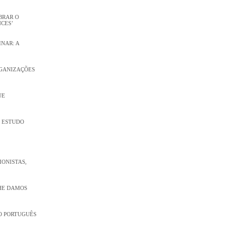
MBRAR O
CES’
INAR: A
RGANIZAÇÕES
UE
M ESTUDO
ONISTAS,
LHE DAMOS
O PORTUGUÊS