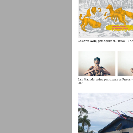
Colectivo Ayllu, participante en Frestas – Tri
Laís Machado, artista participante en Frestas –
2021.