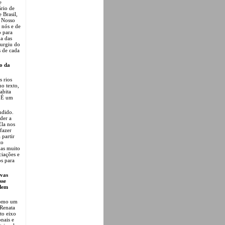
e
ário de
 Brasil,
. Nosso
 nós e de
o para
a das
surgiu do
s de cada
o da
s rios
mo texto,
abita
. É um
ndido.
der a
Ela nos
fazer
 partir
to
mas muito
ciações e
os para
ivas
sse
odem
 como um
 Renata
to eixo
onais e