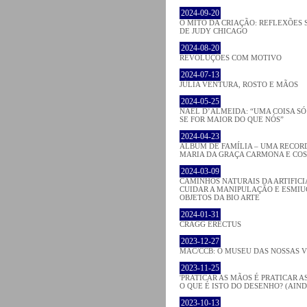
2024-09-20
O MITO DA CRIAÇÃO: REFLEXÕES 
DE JUDY CHICAGO
2024-08-20
REVOLUÇÕES COM MOTIVO
2024-07-13
JÚLIA VENTURA, ROSTO E MÃOS
2024-05-25
NAEL D’ALMEIDA: “UMA COISA S
SE FOR MAIOR DO QUE NÓS”
2024-04-23
ÁLBUM DE FAMÍLIA – UMA RECOR
MARIA DA GRAÇA CARMONA E CO
2024-03-09
CAMINHOS NATURAIS DA ARTIFICI
CUIDAR A MANIPULAÇÃO E ESMIU
OBJETOS DA BIO ARTE
2024-01-31
CRAGG ERECTUS
2023-12-27
MAC/CCB: O MUSEU DAS NOSSAS 
2023-11-25
'PRATICAR AS MÃOS É PRATICAR AS
O QUE É ISTO DO DESENHO? (AIND
2023-10-13