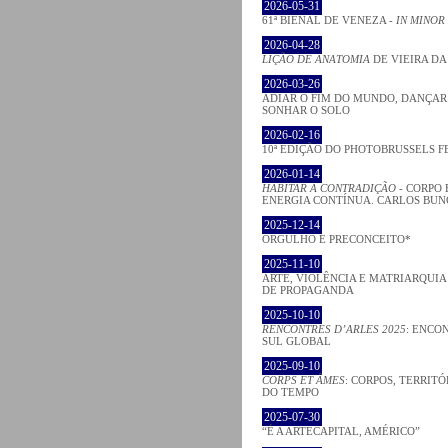
2026-05-31
61ª BIENAL DE VENEZA -
IN MINOR
2026-04-28
LIÇÃO DE ANATOMIA
DE VIEIRA DA
2026-03-26
ADIAR O FIM DO MUNDO, DANÇAR
SONHAR O SOLO
2026-02-16
10ª EDIÇÃO DO PHOTOBRUSSELS F
2026-01-14
HABITAR A CONTRADIÇÃO
- CORPO 
ENERGIA CONTÍNUA. CARLOS BU
2025-12-14
ORGULHO E PRECONCEITO*
2025-11-10
ARTE, VIOLÊNCIA E MATRIARQUI
DE PROPAGANDA
2025-10-10
RENCONTRES D’ARLES 2025
: ENCO
SUL GLOBAL
2025-09-10
CORPS ET ÂMES
: CORPOS, TERRITÓ
DO TEMPO
2025-07-30
“É A ARTECAPITAL, AMÉRICO”