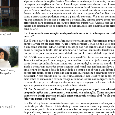
algumas cidades da região Norte e Meio-Norte, mais especificamente, durant
passagem pela região amazônica. A escolha por essas localidades como itiner
pesquisa curatorial se deu pelo interesse no estudo das diferentes narrativas de
que se fazem possíveis, que se atravessam e se contradizem simultaneamente
desejo também estava na experimentação de uma paisagem não-familiar para
como nossos corpos poderiam reagir a partir do contexto. Viajar em conjunt
lugares distantes dos nossos de origem e de moradia, sempre esteve como um
prioridades para pensarmos em outros discursos curatoriais. A nossa escolha 
intuito dos cruzamentos de paisagens, sociabilidades e das dinâmicas própria
cena de arte.
LR: Como se dá essa relação mais profunda entre texto e imagem no títul
 a viagem de
mostra?
BL:
O título parte de uma metáfora que se torna imagem. Percorremos muito
durante a viagem até encontrar “O rio é uma serpente”. Mas ele não veio co
e sim como imagem. Olhar e sentir a presença dos rios serpenteados é onde h
nossa definição de título. Um rio imaginário e possível em muitos territórios
rio que se negocia enquanto possibilidade corporal e possibilidade espiritual.
DL:
“O Rio é uma serpente” não é um tema e é difícil fazer isso ser compree
Temos insistido que é uma imagem, uma metáfora que nos ajuda a compreen
partir de um aprendizado com a natureza, as contradições no nosso mundo. 
ajuda a pensar sim questões como racismo ambiental mas também nos leva a 
uma leitura do mundo fora da linearidade do tempo nos abrindo um debate à
 Beatriz Lemos,
do próprio título, sobre os usos da linguagem que também é central no proje
Fotografia:
curatorial. Nesse sentido que ‘o Rio é uma Serpente’ não é sobre um lugar, 
mais sobre as curvas que cortam espaços e tempos. Sobre contradições, nego
os caminhos já percorridos por outros em tempos e espaços históricos distint
agenciar permanências e estratégias de sobrevivência.
LR: Vocês convidaram a Renata Sampaio para pensar as práticas educat
propondo ações que aproximem a curadoria e a educação. Como surgiu e
convite e o desejo por essa relação entre curadoria e educação? Vocês p
falar um pouco sobre isso?
BL:
Um dos pilares curatoriais dessa edição de Frestas é pensar a educação
ponto de partida. Desde o início deste processo contamos com a presença da
A COLEÇÃO
Sampaio, o que foi fundamental para localizar o programa educativo enquan
da plataforma, fazendo transparência aos seus propósitos em termos instituci