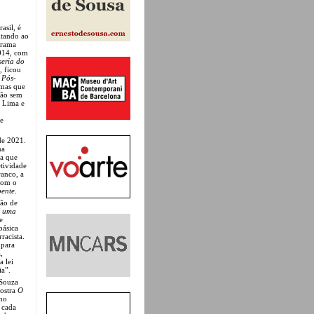
asil, é
ntando ao
ograma
2014, com
seria do
, ficou
 Pós-
 mas que
tão sem
e Lima e
de
de 2021.
ma
ca que
etividade
anco, a
 com o
pente
.
ão de
é uma
e
básica
racista.
 para
,
a lei
ia”.
 Souza
mostra
O
nho
 cada