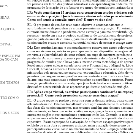
em relação com a cidade. Tanto que a primeira etapa pública desta edição da 
foi pensada em torno das práticas educativas e de aprendizagem onde realiz
 KEYS
programa de formação de professores e o grupo de estudos com artistas da e
LR: Vocês convidaram 15 artistas para construírem estudos e debates col
em torno da exposição. Quais foram os critérios adotados para selecioná-
 SILVA
Como está sendo a conexão entre eles? E entre vocês e eles?
BL:
O programa de estudos teve como objetivo o acompanhamento e
aprofundamento de pesquisas de artistas presentes na exposição. Foi estrutu
 A QUEDA E
curatorialmente durante a pandemia como estratégia para maior redistribuiçã
recursos – tendo em vista o período conflituoso de cancelamento de projetos
grande parte da área da cultura -, para maior detalhamento dos projetos
comissionados e para o exercício curatorial coletivo de pensar o espaço expos
ESTIVAL
DL:
Esse aprofundamento e acompanhamento passava por expor coletivame
como se cria uma exposição ao passo que sendo um dispositivo emergencial
em vista a vulnerabilidade do setor cultural no auge da incerteza gerada pela
E ESPAÇO EM
pandemia. Ao abrir esse processo a partir da estrutura do próprio Frestas, c
NGA NO CAM
programa de estudos que olhava para si mesmo como metodologia de aprend
Recebemos outros colegas curadores como o Thomas Lax, o Miguel A. Lópe
Crockett, Amanda Carneiro e Fernanda Brenner; fizemos uma série de conve
ministradas pela nossa equipe executiva, expográfica e educativa, além de w
palestras que tangenciavam questões ora mais estruturais e históricas sobre o 
da arte, ora mais conceituais e subjetivas sobre os portfólios e projetos. Pens
A EM TEMPOS
situação pandêmica nos trouxe algo que já se fazia basilar em nossas práticas
discussões: a necessidade de se repensar as políticas e poéticas de exibição.
LR: Após a etapa virtual, os artistas participantes continuarão na exposi
presencial? Como vocês pretendem conectar essas duas etapas?
NTRO COM O
BL:
O grupo segue no projeto e encontra com as demais artistas, quase como
afluentes desse rio. Estamos trabalhando com aproximadamente 60 artistas. 
das obras são comissionamentos, mas teremos também empréstimos nacionai
internacionais, e obras que serão refeitas, ou seja, que já foram apresentadas
RIOS E ECOS
outras exposições e que entendemos pertinente exibi-las. Contudo, o mais im
ao pensar nesta edição como plataforma é a proposta de expansão do disposi
expositivo. Estamos propondo a ativação de diferentes espaços possíveis para
exibição de uma obra ou processo artístico, assim a atuação desse grupo de
participantes será visível tanto no estacionamento do Sesc – espaço destinado
exposições da trienal – quanto em publicações, site, programação pública e 