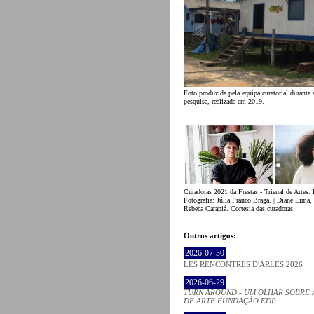
Foto produzida pela equipa curatorial durante
pesquisa, realizada em 2019.
Curadoras 2021 da Frestas - Trienal de Artes:
Fotografia: Júlia Franco Braga. | Diane Lima, 
Rebeca Carapiá. Cortesia das curadoras.
Outros artigos:
2026-07-30
LES RENCONTRES D'ARLES 2026
2026-06-29
TURN AROUND - UM OLHAR SOBRE 
DE ARTE FUNDAÇÃO EDP