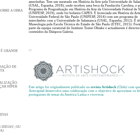
ameríndias. Tem um mestrado em História da Arte pela Universidade de Sal
(USAL, Espanha, 2018), onde recebeu uma beca da Fundación Carolina, e p
Programa de Posgraduação em História da Arte da Universidade Federal de 
SOBRE A OBRA
(UNIFESP, 2019), onde foi bolseira CAPES. É licenciada em História da Arte
Universidade Federal de São Paulo (UNIFESP, 2014) com um programa de
intercâmbio com a Universidade de Salamanca (USAL, Espanha, 2012). É té
Museologia pela Escola Técnica do Estado de São Paulo (ETEC, 2015). Fo
parte da equipa curatorial do Instituto Tomie Ohtake e actualmente é director
conteúdos da Diáspora Galeria.
:::
Ó É GRANDE
DAÇÃO DE
STA
ALIZAÇÃO:
ÇAR HÍPER
Este artigo foi originalmente publicado na
revista Artishock
(Chile) com qu
Artecapital desenvolve uma colaboração com o objectivo de aproximar os lei
portugueses de temas da América Latina e viceversa.
VIDAS
 IDEIAS', OU
A)