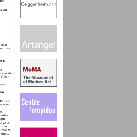
ado,
ra em
versar
Lemos e
om o
do
eresse de
 Olhar
a as
sa,
e por um
ducação
o,
rentes
 que
arça as
ém no
realizei
antos,