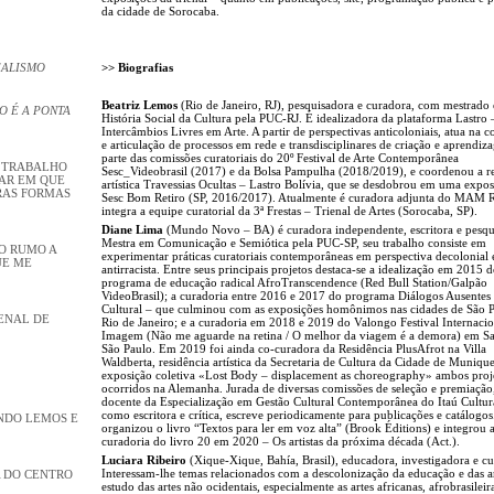
da cidade de Sorocaba.
>> Biografias
EALISMO
Beatriz Lemos
(Rio de Janeiro, RJ), pesquisadora e curadora, com mestrado
O É A PONTA
História Social da Cultura pela PUC-RJ. É idealizadora da plataforma Lastro 
Intercâmbios Livres em Arte. A partir de perspectivas anticoloniais, atua na 
e articulação de processos em rede e transdisciplinares de criação e aprendiz
parte das comissões curatoriais do 20º Festival de Arte Contemporânea
U TRABALHO
Sesc_Videobrasil (2017) e da Bolsa Pampulha (2018/2019), e coordenou a re
GAR EM QUE
artística Travessias Ocultas – Lastro Bolívia, que se desdobrou em uma expo
RAS FORMAS
Sesc Bom Retiro (SP, 2016/2017). Atualmente é curadora adjunta do MAM R
integra a equipe curatorial da 3ª Frestas – Trienal de Artes (Sorocaba, SP).
Diane Lima
(Mundo Novo – BA) é curadora independente, escritora e pesqu
Mestra em Comunicação e Semiótica pela PUC-SP, seu trabalho consiste em
JO RUMO A
experimentar práticas curatoriais contemporâneas em perspectiva decolonial 
UE ME
antirracista. Entre seus principais projetos destaca-se a idealização em 2015 
programa de educação radical AfroTranscendence (Red Bull Station/Galpão
VideoBrasil); a curadoria entre 2016 e 2017 do programa Diálogos Ausentes 
Cultural – que culminou com as exposições homônimos nas cidades de São P
IENAL DE
Rio de Janeiro; e a curadoria em 2018 e 2019 do Valongo Festival Internacio
Imagem (Não me aguarde na retina / O melhor da viagem é a demora) em Sa
São Paulo. Em 2019 foi ainda co-curadora da Residência PlusAfrot na Villa
Waldberta, residência artística da Secretaria de Cultura da Cidade de Munique
exposição coletiva «Lost Body – displacement as choreography» ambos proj
ocorridos na Alemanha. Jurada de diversas comissões de seleção e premiação
docente da Especialização em Gestão Cultural Contemporânea do Itaú Cultur
como escritora e crítica, escreve periodicamente para publicações e catálogos
NDO LEMOS E
organizou o livro “Textos para ler em voz alta” (Brook Éditions) e integrou 
curadoria do livro 20 em 2020 – Os artistas da próxima década (Act.).
Luciara Ribeiro
(Xique-Xique, Bahía, Brasil), educadora, investigadora e c
Interessam-lhe temas relacionados com a descolonização da educação e das ar
 DO CENTRO
estudo das artes não ocidentais, especialmente as artes africanas, afrobrasileir