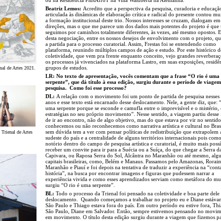
Beatriz Lemos:
Acredito que a perspectiva da pesquisa, curadoria e educaçã
articulada às dinâmicas de elaboração crítica e radical do presente contou mu
a formação institucional deste trio. Nossos interesses se cruzam, dialogam em
direções, mas o que me parece um dos dados mais potentes do projeto é qu
seguimos por caminhos totalmente diferentes, às vezes, até mesmo opostos. E
desta negociação, entre os nossos desejos de envolvimento com o projeto, q
a partida para o processo curatorial. Assim, Frestas foi se entendendo como
plataforma, reunindo múltiplos campos de ação e estudo. Por este histórico d
coletividade, que vem pra frente enquanto conceito, vejo grandes reverbera
os processos já vivenciados na plataforma Lastro, em suas exposições, residê
grupos de estudos.
enal de Artes 2021.
LR: No texto de apresentação, vocês comentam que a frase “O rio é uma
serpente”, que dá título à essa edição, surgiu durante o período de viagem
pesquisa. Como foi esse processo?
DL:
A relação com o movimento foi um ponto de partida de pesquisa nesses 
anos e esse texto está encarnado desse deslocamento. Nele, a gente diz, que: 
uma serpente porque se esconde e camufla entre o imprevisível e o mistério, 
estratégias no seu próprio movimento”. Nesse sentido, a viagem partiu desse 
de ir ao encontro, não de algo objetivo, mas do que estava por vir no sentid
conhecemos ou não reconhecemos como narrativa artística e cultural no Brasi
sem dúvida tem a ver com pensar políticas de redistribuição que extrapolem 
 Trienal de Artes
sudeste do país e a centralidade de alguns territórios internacionais pois como
notório dentro do campo de pesquisa artística e curatorial, é muito mais poss
receber um convite para ir para a Suécia ou a Suíça, do que chegar a Serra d
Capivara, ou Raposa Serra do Sol, Alcântra no Maranhão ou até mesmo, alg
capitais brasileiras, como, Belém e Manaus. Passamos pelo Amazonas, Roraim
Maranhão e Piauí e foi depois na tentativa de traduzir a experiência na “cont
história”, na busca por encontrar imagens e figuras que pudessem narrar a
experiência vivida e como esses aprendizados serviam como metáfora do m
surgiu “O rio é uma serpente”.
BL:
Todo o processo da Trienal foi pensado na coletividade e boa parte dele
deslocamento. Quando começamos a trabalhar no projeto eu e Diane estáv
São Paulo e Thiago estava fora do país. Em outro período eu estive fora, Th
São Paulo, Diane em Salvador. Então, sempre estivemos pensando no movim
em movimento. O título desta edição surgiu durante a viagem que fizemos p