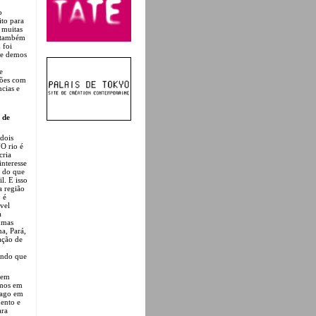
o
ito para
 muitas
e também
 foi
ue demos
e
ções com
ncias e
 de
dois
“O rio é
cria
interesse
o do que
l. E isso
a região
 é
ível
a
umas
a, Pará,
ação de
undo que
 em
amos em
iago em
ento e
ara