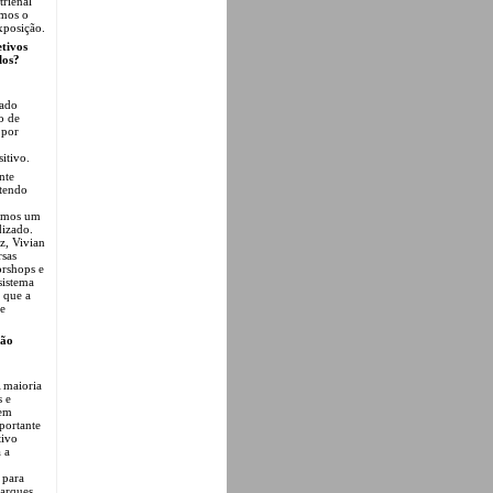
trienal
amos o
xposição.
etivos
los?
rado
o de
 por
itivo.
nte
 tendo
riamos um
izado.
z, Vivian
rsas
orshops e
sistema
o que a
 e
ção
A maioria
s e
 em
portante
tivo
 a
 para
parques