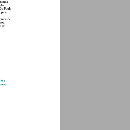
amanca
elo
São Paulo
 pela
cnica de
rmou
a de
em a
tores