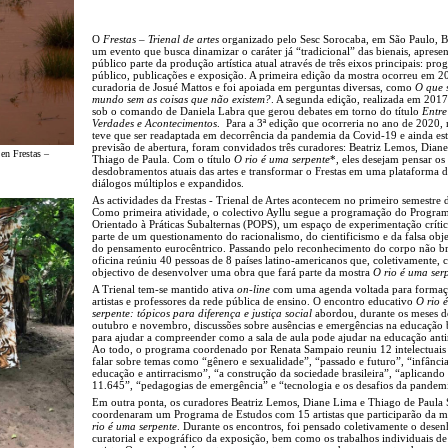
O
Frestas – Trienal de artes
organizado pelo Sesc Sorocaba, em São Paulo, Br
um evento que busca dinamizar o caráter já “tradicional” das bienais, aprese
público parte da produção artística atual através de três eixos principais: pr
público, publicações e exposição. A primeira edição da mostra ocorreu em 
curadoria de Josué Mattos e foi apoiada em perguntas diversas, como
O que 
mundo sem as coisas que não existem?
. A segunda edição, realizada em 2017
sob o comando de Daniela Labra que gerou debates em torno do título
Entre
Verdades e Acontecimentos
. Para a 3ª edição que ocorreria no ano de 2020,
teve que ser readaptada em decorrência da pandemia da Covid-19 e ainda es
previsão de abertura, foram convidados três curadores: Beatriz Lemos, Dian
 en Frestas –
Thiago de Paula. Com o título
O rio é uma serpente
*, eles desejam pensar os
desdobramentos atuais das artes e transformar o Frestas em uma plataforma 
diálogos múltiplos e expandidos.
As actividades da Frestas - Trienal de Artes acontecem no primeiro semestre 
Como primeira atividade, o colectivo Ayllu segue a programação do Progra
Orientado à Práticas Subalternas (POPS), um espaço de experimentação críti
parte de um questionamento do racionalismo, do cientificismo e da falsa obj
do pensamento eurocêntrico. Passando pelo reconhecimento do corpo não br
oficina reúniu 40 pessoas de 8 países latino-americanos que, coletivamente,
objectivo de desenvolver uma obra que fará parte da mostra
O rio é uma ser
A Trienal tem-se mantido ativa
on-line
com uma agenda voltada para formaç
artistas e professores da rede pública de ensino. O encontro educativo
O rio 
serpente: tópicos para diferença e justiça social
abordou, durante os meses d
outubro e novembro, discussões sobre ausências e emergências na educação 
para ajudar a compreender como a sala de aula pode ajudar na educação antir
Ao todo, o programa coordenado por Renata Sampaio reuniu 12 intelectuais
falar sobre temas como “gênero e sexualidade”, “passado e futuro”, “infância
educação e antirracismo”, “a construção da sociedade brasileira”, “aplicando 
11.645”, “pedagogias de emergência” e “tecnologia e os desafios da pandem
Em outra ponta, os curadores Beatriz Lemos, Diane Lima e Thiago de Paula
coordenaram um Programa de Estudos com 15 artistas que participarão da 
rio é uma serpente
. Durante os encontros, foi pensado coletivamente o dese
curatorial e expográfico da exposição, bem como os trabalhos individuais de