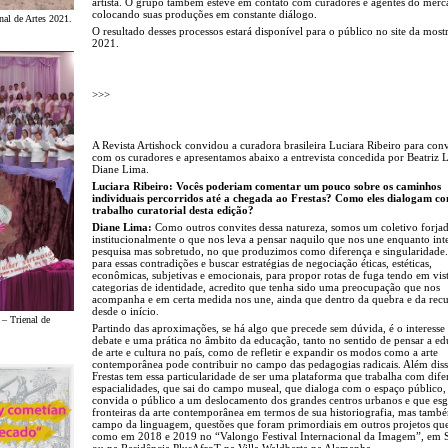
artista. O grupo também esteve em contato com curadores e agentes do merc
colocando suas produções em constante diálogo.
enal de Artes 2021.
O resultado desses processos estará disponível para o público no site da most
2021.
>>>
A Revista Artishock convidou a curadora brasileira Luciara Ribeiro para con
com os curadores e apresentamos abaixo a entrevista concedida por Beatriz 
Diane Lima.
Luciara Ribeiro: Vocês poderiam comentar um pouco sobre os caminhos
individuais percorridos até a chegada ao Frestas? Como eles dialogam c
trabalho curatorial desta edição?
Diane Lima:
Como outros convites dessa natureza, somos um coletivo forja
institucionalmente o que nos leva a pensar naquilo que nos une enquanto int
pesquisa mas sobretudo, no que produzimos como diferença e singularidade.
para essas contradições e buscar estratégias de negociação éticas, estéticas,
econômicas, subjetivas e emocionais, para propor rotas de fuga tendo em vist
categorias de identidade, acredito que tenha sido uma preocupação que nos
acompanha e em certa medida nos une, ainda que dentro da quebra e da recu
desde o início.
 – Trienal de
Partindo das aproximações, se há algo que precede sem dúvida, é o interess
debate e uma prática no âmbito da educação, tanto no sentido de pensar a e
de arte e cultura no país, como de refletir e expandir os modos como a arte
contemporânea pode contribuir no campo das pedagogias radicais. Além diss
Frestas tem essa particularidade de ser uma plataforma que trabalha com dife
espacialidades, que sai do campo museal, que dialoga com o espaço público,
convida o público a um deslocamento dos grandes centros urbanos e que esg
fronteiras da arte contemporânea em termos de sua historiografia, mas tamb
campo da linguagem, questões que foram primordiais em outros projetos que 
como em 2018 e 2019 no “Valongo Festival Internacional da Imagem”, em S
ou na Residência PlusAfroT na Villa Waldberta na Alemanha.