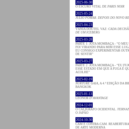
2025-06-30
O ESCURO VITAL DE
PARIS NOIR
2025-05-24
JÚLIO POMAR. DEPOIS DO NOVO R
2025-04-23
VÂNIA DOUTEL VAZ:
CADA DECISÃ
DE UM ICEBERG
2025-03-28
PARTE 1: JOTA MOMBAÇA - “O ME
FOI VIRANDO PARA MIM ESSE LU
EU CONSIGO EXPERIMENTAR OUT
DE SENTIR”
2025-03-27
PARTE 2: JOTA MOMBAÇA - “EU FU
ESSE ESTADO EM QUE A FUGA É Q
ACOLHE”
2025-02-19
NURTURE GAIA
, A 4.ª EDIÇÃO DA B
BANGKOK
2025-01-13
LEONOR
D’AVANTAGE
2024-12-01
O CALÍGRAFO OCIDENTAL. FERNA
O JAPÃO
2024-10-30
CAM E
CONTRA
-CAM. REABERTURA
DE ARTE MODERNA