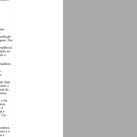
 em
–
condução
agem. Fez
sidência
sição no
io e
isadora.
e
do
do Itaú
aulo e
nal da
ntos,
 e da
etos
, é
al e
. Co-
a
uradora.
tes e o
as e