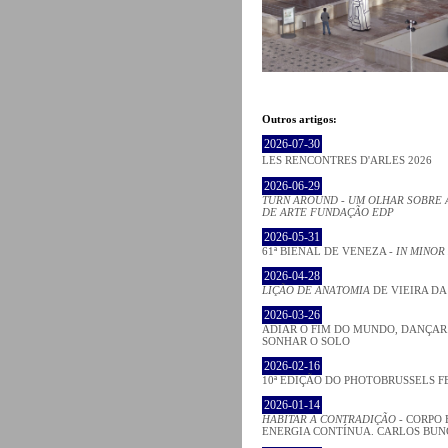
Outros artigos:
2026-07-30
LES RENCONTRES D'ARLES 2026
2026-06-29
TURN AROUND - UM OLHAR SOBRE 
DE ARTE FUNDAÇÃO EDP
2026-05-31
61ª BIENAL DE VENEZA -
IN MINOR
2026-04-28
LIÇÃO DE ANATOMIA
DE VIEIRA DA
2026-03-26
ADIAR O FIM DO MUNDO, DANÇAR
SONHAR O SOLO
2026-02-16
10ª EDIÇÃO DO PHOTOBRUSSELS F
2026-01-14
HABITAR A CONTRADIÇÃO
- CORPO 
ENERGIA CONTÍNUA. CARLOS BU