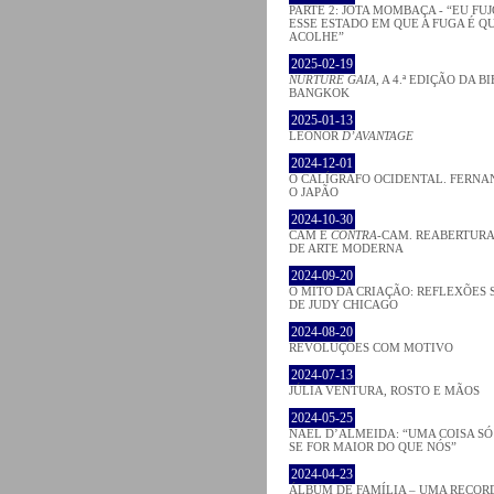
PARTE 2: JOTA MOMBAÇA - “EU FU
ESSE ESTADO EM QUE A FUGA É Q
ACOLHE”
2025-02-19
NURTURE GAIA
, A 4.ª EDIÇÃO DA B
BANGKOK
2025-01-13
LEONOR
D’AVANTAGE
2024-12-01
O CALÍGRAFO OCIDENTAL. FERNA
O JAPÃO
2024-10-30
CAM E
CONTRA
-CAM. REABERTURA
DE ARTE MODERNA
2024-09-20
O MITO DA CRIAÇÃO: REFLEXÕES 
DE JUDY CHICAGO
2024-08-20
REVOLUÇÕES COM MOTIVO
2024-07-13
JÚLIA VENTURA, ROSTO E MÃOS
2024-05-25
NAEL D’ALMEIDA: “UMA COISA S
SE FOR MAIOR DO QUE NÓS”
2024-04-23
ÁLBUM DE FAMÍLIA – UMA RECOR