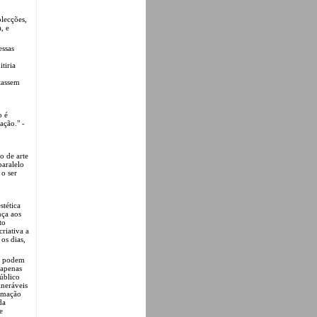
lecções,
, e
essas
tiria
tassem
o é
ação." -
o de arte
paralelo
 o ser
stética
nça aos
to
riativa a
os dias,
só podem
 apenas
público
lneráveis
ormação
da
e