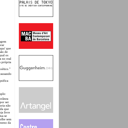
nagem
rar
upa' que
são de
qual os
a no real
a própria
oético."
 causando
gnifica
mplo:
orânea
por ser
ioria não
nda que
ja livre
rma-se
colhe sem
veneno da