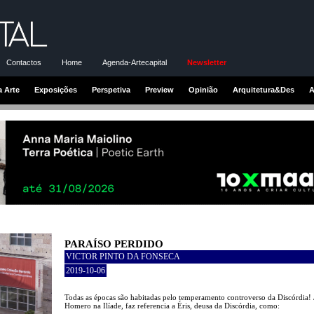
Contactos
Home
Agenda-Artecapital
Newsletter
a Arte
Exposições
Perspetiva
Preview
Opinião
Arquitetura&Des
A
PARAÍSO PERDIDO
VICTOR PINTO DA FONSECA
2019-10-06
Todas as épocas são habitadas pelo temperamento controverso da Discórdia! 
Homero na Ilíade, faz referencia a Éris, deusa da Discórdia, como: