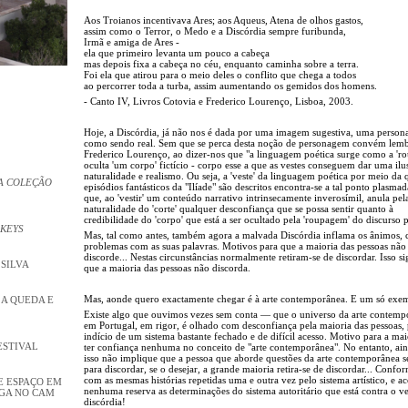
Aos Troianos incentivava Ares; aos Aqueus, Atena de olhos gastos,
assim como o Terror, o Medo e a Discórdia sempre furibunda,
Irmã e amiga de Ares -
ela que primeiro levanta um pouco a cabeça
mas depois fixa a cabeça no céu, enquanto caminha sobre a terra.
Foi ela que atirou para o meio deles o conflito que chega a todos
ao percorrer toda a turba, assim aumentando os gemidos dos homens.
- Canto IV, Livros Cotovia e Frederico Lourenço, Lisboa, 2003.
Hoje, a Discórdia, já não nos é dada por uma imagem sugestiva, uma perso
como sendo real. Sem que se perca desta noção de personagem convém lemb
Frederico Lourenço, ao dizer-nos que "a linguagem poética surge como a 'ro
oculta 'um corpo' fictício - corpo esse a que as vestes conseguem dar uma ilu
naturalidade e realismo. Ou seja, a 'veste' da linguagem poética por meio da 
A COLEÇÃO
episódios fantásticos da "Ilíade" são descritos encontra-se a tal ponto plasmad
que, ao 'vestir' um conteúdo narrativo intrinsecamente inverosímil, anula pel
naturalidade do 'corte' qualquer desconfiança que se possa sentir quanto à
credibilidade do 'corpo' que está a ser ocultado pela 'roupagem' do discurso p
 KEYS
Mas, tal como antes, também agora a malvada Discórdia inflama os ânimos,
problemas com as suas palavras. Motivos para que a maioria das pessoas não
discorde... Nestas circunstâncias normalmente retiram-se de discordar. Isso si
 SILVA
que a maioria das pessoas não discorda.
Mas, aonde quero exactamente chegar é à arte contemporânea. E um só exe
 A QUEDA E
Existe algo que ouvimos vezes sem conta — que o universo da arte contemp
em Portugal, em rigor, é olhado com desconfiança pela maioria das pessoas, 
indício de um sistema bastante fechado e de difícil acesso. Motivo para a ma
ESTIVAL
ter confiança nenhuma no conceito de "arte contemporânea". No entanto, ai
isso não implique que a pessoa que aborde questões da arte contemporânea se
para discordar, se o desejar, a grande maioria retira-se de discordar... Confo
com as mesmas histórias repetidas uma e outra vez pelo sistema artístico, e a
E ESPAÇO EM
nenhuma reserva as determinações do sistema autoritário que está contra o 
NGA NO CAM
discórdia!