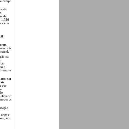
 um campo
te são
o,
sa de
u 1.756
 a arte
cil
seram
uase dois
essoal.
ação na
a
dos
ou a
-estar e
uatro por
rais
m que
te
udo
 elevar o
omover as
ucação
 artes e
useu, um