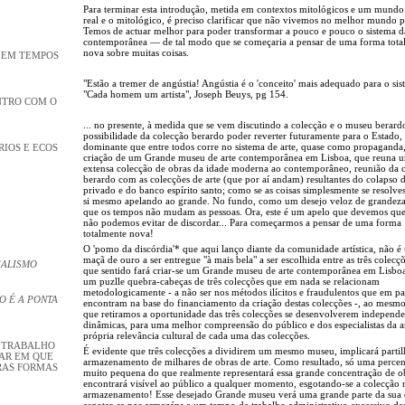
Para terminar esta introdução, metida em contextos mitológicos e um mundo
real e o mitológico, é preciso clarificar que não vivemos no melhor mundo po
Temos de actuar melhor para poder transformar a pouco e pouco o sistema da
contemporânea — de tal modo que se começaria a pensar de uma forma tota
nova sobre muitas coisas.
A EM TEMPOS
"Estão a tremer de angústia! Angústia é o 'conceito' mais adequado para o sis
"Cada homem um artista", Joseph Beuys, pg 154.
NTRO COM O
... no presente, à medida que se vem discutindo a colecção e o museu berard
possibilidade da colecção berardo poder reverter futuramente para o Estado,
dominante que entre todos corre no sistema de arte, quase como propaganda,
RIOS E ECOS
criação de um Grande museu de arte contemporânea em Lisboa, que reuna 
extensa colecção de obras da idade moderna ao contemporâneo, reunião da 
berardo com as colecções de arte (que por aí andam) resultantes do colapso
privado e do banco espírito santo; como se as coisas simplesmente se resolv
si mesmo apelando ao grande. No fundo, como um desejo veloz de grandeza
que os tempos não mudam as pessoas. Ora, este é um apelo que devemos que
não podemos evitar de discordar... Para começarmos a pensar de uma forma
totalmente nova!
O 'pomo da discórdia'* que aqui lanço diante da comunidade artística, não 
maçã de ouro a ser entregue "à mais bela" a ser escolhida entre as três colecç
EALISMO
que sentido fará criar-se um Grande museu de arte contemporânea em Lisb
um puzlle quebra-cabeças de três colecções que em nada se relacionam
metodologicamente - a não ser nos métodos ilícitos e fraudulentos que em pa
O É A PONTA
encontram na base do financiamento da criação destas colecções -, ao mesm
que retiramos a oportunidade das três colecções se desenvolverem independe
dinâmicas, para uma melhor compreensão do público e dos especialistas da ar
própria relevância cultural de cada uma das colecções.
U TRABALHO
É evidente que três colecções a dividirem um mesmo museu, implicará parti
GAR EM QUE
armazenamento de milhares de obras de arte. Como resultado, só uma perce
RAS FORMAS
muito pequena do que realmente representará essa grande concentração de o
encontrará visível ao público a qualquer momento, esgotando-se a colecção 
armazenamento! Esse desejado Grande museu verá uma grande parte da sua 
esgotar-se nos armazéns e um tempo de trabalho administrativo excessivo d