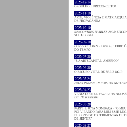
2025-12-14
ORGULHO E PRECONCEITO*
2025-11-10
ARTE, VIOLÊNCIA E MATRIARQUI
DE PROPAGANDA
2025-10-10
RENCONTRES D’ARLES 2025
: ENCO
SUL GLOBAL
2025-09-10
CORPS ET ÂMES
: CORPOS, TERRITÓ
DO TEMPO
2025-07-30
“É A ARTECAPITAL, AMÉRICO”
2025-06-30
O ESCURO VITAL DE
PARIS NOIR
2025-05-24
JÚLIO POMAR. DEPOIS DO NOVO R
2025-04-23
VÂNIA DOUTEL VAZ:
CADA DECISÃ
DE UM ICEBERG
2025-03-28
PARTE 1: JOTA MOMBAÇA - “O ME
FOI VIRANDO PARA MIM ESSE LU
EU CONSIGO EXPERIMENTAR OUT
DE SENTIR”
2025-03-27