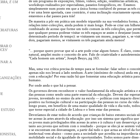
de um programa de exposições, filmes, vídeos, edição, residências artísticas,
ERRA, É UM
workshops realizados por especialistas, passeios fotográficos, etc. Estamos
simplesmente num ponto em que a única forma confiável de pensar as três co
é ter uma lente apertada, caso contrário, é uma inclinação exactamente oposta
estaremos a dar passos para trás!
E
De maneira a pôr em prática um modelo tripartido na sua verdadeira forma, 
relações inter-colecções, ainda podem ir mais longe. Pode-se criar um bilhete
combinado de acesso que forme um todo comum às três colecções, que permi
CRIATURAS
que qualquer pessoa podesse visitar os três espaços se assim o desejasse (num
determinado período de tempo): se visitassem um museu, pagariam x, se visi
dois, pagariam menos, se visitassem os três pagariam ainda menos!
MBRAR O
CES’
"... porque quero provar que só a arte pode criar algum futuro. É claro, com
natural, ampliei muito o conceito de arte. Falo de criatividade e autodetermin
"Cada homem um artista", Joseph Beuys, pg 163.
INAR: A
Mas, uma voz crítica precisa de tempo para se formular: falar sobre o conceit
apenas não nos levará a lado nenhum. A arte (sinónimo de cultura) anda em 
com a educação! Por essa razão há que fomentar uma educação artística para
RGANIZAÇÕES
humano.
Por onde anda o que há a pensar.
Os governos devem reconhecer o valor fundamental da educação artística e e
UE
das pessoas como sendo uma parte essencial da educação. Devem dar espera
jovens, investindo no ensino da arte na escola — políticas com impacto direc
positivo na formação cultural e na participação das pessoas no curso da vida c
longo prazo, em benefício de uma maior qualidade de vida o dia todo, todos 
que torne especial a cidade de Lisboa e o bem estar das pessoas.
M ESTUDO
Deveríamos de estar todos de acordo que crianças de baixo estratos sociais 
ter acesso às artes através da educação: por isso um sistema que significa que
os jovens mais privilegiados têm acesso às artes e à cultura é um desserviço 
tanto aos jovens que sofrem com o resultado - porque se eles já se sentem vu
e se encontram em desvantagem, a partir daí tudo o que actua ao nível da f
intelectual vem abaixo - como para a sociedade que acredita na importância 
ONISTAS,
mobilidade social e da igualdade de oportunidades. Todos somos parte disso 