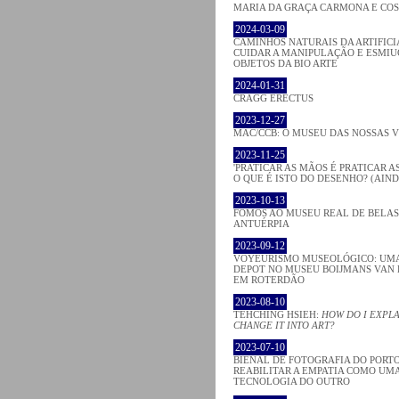
MARIA DA GRAÇA CARMONA E CO
2024-03-09
CAMINHOS NATURAIS DA ARTIFICI
CUIDAR A MANIPULAÇÃO E ESMIU
OBJETOS DA BIO ARTE
2024-01-31
CRAGG ERECTUS
2023-12-27
MAC/CCB: O MUSEU DAS NOSSAS 
2023-11-25
'PRATICAR AS MÃOS É PRATICAR AS
O QUE É ISTO DO DESENHO? (AIND
2023-10-13
FOMOS AO MUSEU REAL DE BELAS
ANTUÉRPIA
2023-09-12
VOYEURISMO MUSEOLÓGICO: UMA 
DEPOT NO MUSEU BOIJMANS VAN 
EM ROTERDÃO
2023-08-10
TEHCHING HSIEH:
HOW DO I EXPLA
CHANGE IT INTO ART?
2023-07-10
BIENAL DE FOTOGRAFIA DO PORTO
REABILITAR A EMPATIA COMO UM
TECNOLOGIA DO OUTRO