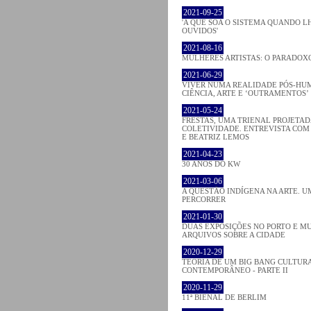
2021-09-25
'A QUE SOA O SISTEMA QUANDO 
OUVIDOS'
2021-08-16
MULHERES ARTISTAS: O PARADOX
2021-06-29
VIVER NUMA REALIDADE PÓS-HU
CIÊNCIA, ARTE E ‘OUTRAMENTOS’
2021-05-24
FRESTAS, UMA TRIENAL PROJETA
COLETIVIDADE. ENTREVISTA COM
E BEATRIZ LEMOS
2021-04-23
30 ANOS DO KW
2021-03-06
A QUESTÃO INDÍGENA NA ARTE. U
PERCORRER
2021-01-30
DUAS EXPOSIÇÕES NO PORTO E M
ARQUIVOS SOBRE A CIDADE
2020-12-29
TEORIA DE UM BIG BANG CULTURA
CONTEMPORÂNEO - PARTE II
2020-11-29
11ª BIENAL DE BERLIM