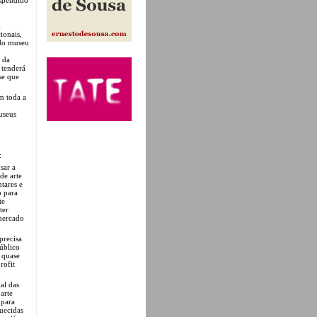
l
ionais,
 do museu
 da
 tenderá
se que
m toda a
useus
:
sar a
de arte
tares e
o para
te
ter
 mercado
precisa
úblico
 quase
rofit
al das
arte
 para
uecidas