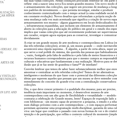
das suas vastas colecções. Nestas condições procuram redefinir-se: em parte is
STA
reflete: está a nascer uma nova Era nesses grandes museus. Um novo modo d
o armazenamento das colecções, que sugere um processo de mudança a long
nos padrões de investimento — que permita investigar, estudar e produzir
ALIZAÇÃO:
conhecimento contextualizado com o tempo actual (a uma realidade social di
ÇAR HÍPER
em constante evolução). Novos desafios que reformulam a própria noção de
uma mudança cada vez mais acentuada que significa a criação de novos espa
armazenamento nos museus - alguns gigantescos em locais deslocalizados d
-, infraestruturas expandidas, que incluem um elemento de armazenamento d
aberto às colecções para a educação do público em geral e o estudo dos especi
implica que vastas colecções que até recentemente poderiam ser supervisiona
um curador, exigem agora equipas para as conservar, investigar e comunicar
devidamente.
VIDAS
A criar-se um grande museu de arte moderna e contemporânea em Lisboa (re
das três referidas colecções), avisto já, um museu grande — onde inevitavel
acontecerá uma cúpula suprema... E alguém, a partir de certa altura, super p
 IDEIAS', OU
que serve a real politik do sistema, tão querida das pessoas que habitualment
A)
-, vazio, fustigado pela falta de audiência e pela falta de meios financeiros e 
recursos humanos correspondentes para que o mesmo cumpra as responsabil
culturais e educativas que fundamentam a sua realização. Motivos para se det
 ARTES DE
ilusão que já se faz sentir de grandeza e fama** de imediato!
Convém lembrar que temos de saber fazer substancialmente melhor que enre
amontoar e centralizar as três referidas colecções! Temos de ter alternativas
inteligentes e modernas do que fazer com o potencial das diferentes colecçõe
VISITA AO
ideias que superem aqueles que pensam que um museu se deve entender com
BEUNINGEN,
entendimento do conceito do grande e/ou com a centralização conservadora 
colecções.
Ora, o que deve crescer primeiro é a qualidade dos museus; para ser preciso,
tendência mais importante no momento, é desenvolver museus de arte
IN LIFE AND
contemporânea com um alto grau de flexibilidade e versatilidade — modelo
contraria a celebração do Grande museu, lento! Espaços de exposição lado a
com bibliotecas - um museu capaz de promover a pesquisa, o estudo e a edu
num diálogo próximo com a arte contemporânea -, e com espaços performat
:
permitam apresentar uma programação multi-disciplinar, garantia de uma cul
A
viva: um lugar que combine o passado com novas formas de ver e de criativ
intuição e de participação, que reflita o contexto cultural do momento (impl