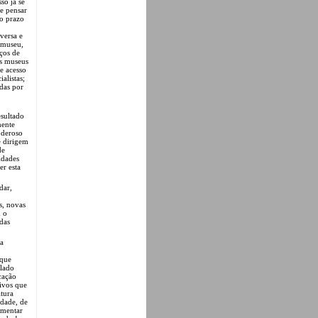
so já se
e pensar
o prazo
versa e
 museu,
ços de
os museus
e acesso
alistas;
das por
sultado
mente
oderoso
e dirigem
de
idades
er esta
dar,
s, novas
 o
das
 a
 que
 lado
cação
ivos que
tura
idade, de
ementar