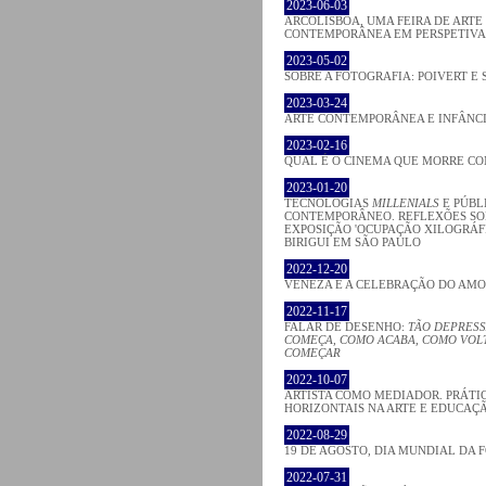
2023-06-03
ARCOLISBOA, UMA FEIRA DE ARTE
CONTEMPORÂNEA EM PERSPETIVA
2023-05-02
SOBRE A FOTOGRAFIA: POIVERT E 
2023-03-24
ARTE CONTEMPORÂNEA E INFÂNC
2023-02-16
QUAL É O CINEMA QUE MORRE C
2023-01-20
TECNOLOGIAS
MILLENIALS
E PÚBL
CONTEMPORÂNEO. REFLEXÕES SO
EXPOSIÇÃO 'OCUPAÇÃO XILOGRÁFI
BIRIGUI EM SÃO PAULO
2022-12-20
VENEZA E A CELEBRAÇÃO DO AM
2022-11-17
FALAR DE DESENHO:
TÃO DEPRESS
COMEÇA, COMO ACABA, COMO VOLT
COMEÇAR
2022-10-07
ARTISTA COMO MEDIADOR. PRÁTI
HORIZONTAIS NA ARTE E EDUCAÇ
2022-08-29
19 DE AGOSTO, DIA MUNDIAL DA 
2022-07-31