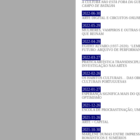
A CULTURA NÃO ESTÁ FORA DA GU
CAMPO DE BATALHA
2022-06-30
ARTE DIGITAL E CIRCUITOS
ONLIN
2022-05-29
MULHERES, VAMPIROS E OUTRAS 
QUE REINAM
2022-04-29
EGÍDIO ÁLVARO (1937-2020). ‘LE
FUTURO: ARQUIVO DE PERFORMAN
2022-03-27
PRATICA ARTÍSTICA TRANSDISCIPL
INVESTIGAÇÃO NAS ARTES
2022-02-26
OS HÁBITOS CULTURAIS… DAS O
CULTURAIS PORTUGUESAS
2022-01-27
ESPERANÇA SIGNIFICA MAIS DO Q
OPTIMISMO
2021-12-26
ESCOLA DE PROCRASTINAÇÃO, U
2021-11-26
ARTE = CAPITAL
2021-10-30
MARLENE DUMAS ENTRE IMPRESSI
ROMÂNTICOS E SUMÉRIOS