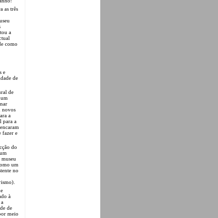
manho!
 as três
museu
s
tou a
ctual
 de como
s e
cidade de
ral de
e um
inar
m novos
ara a
l para a
 encaram
 fazer e
ecção do
 um
o museu
, como um
tente no
rismo).
de
ado à
 a
ade de
 por meio