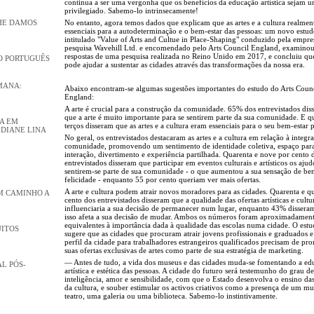
continua a ser uma vergonha que os benefícios da educação artística sejam
privilegiado. Sabemo-lo intrinsecamente!
No entanto, agora temos dados que explicam que as artes e a cultura realmen
LHE DAMOS
essenciais para a autodeterminação e o bem-estar das pessoas: um novo estud
intitulado "Value of Arts and Cultue in Place-Shaping" conduzido pela empre
pesquisa Wavehill Ltd. e encomendado pelo Arts Council England, examino
respostas de uma pesquisa realizada no Reino Unido em 2017, e concluiu que
O PORTUGUÊS
pode ajudar a sustentar as cidades através das transformações da nossa era.
MANA:
Abaixo encontram-se algumas sugestões importantes do estudo do Arts Coun
England:
A arte é crucial para a construção da comunidade. 65% dos entrevistados dis
que a arte é muito importante para se sentirem parte da sua comunidade. E q
DA EM
terços disseram que as artes e a cultura eram essenciais para o seu bem-estar p
 DIANE LINA
No geral, os entrevistados destacaram as artes e a cultura em relação à integr
comunidade, promovendo um sentimento de identidade coletiva, espaço par
interação, divertimento e experiência partilhada. Quarenta e nove por cento 
entrevistados disseram que participar em eventos culturais e artísticos os ajud
sentirem-se parte de sua comunidade - o que aumentou a sua sensação de bem
felicidade - enquanto 55 por cento queriam ver mais ofertas.
A arte e cultura podem atrair novos moradores para as cidades. Quarenta e q
M CAMINHO A
cento dos entrevistados disseram que a qualidade das ofertas artísticas e cultu
influenciaria a sua decisão de permanecer num lugar, enquanto 43% dissera
isso afeta a sua decisão de mudar. Ambos os números foram aproximadamen
equivalentes à importância dada à qualidade das escolas numa cidade. O est
UITOS
sugere que as cidades que procuram atrair jovens profissionais e graduados e
perfil da cidade para trabalhadores estrangeiros qualificados precisam de pr
suas ofertas exclusivas de artes como parte de sua estratégia de marketing.
— Antes de tudo, a vida dos museus e das cidades muda-se fomentando a ed
L PÓS-
artística e estética das pessoas. A cidade do futuro será testemunho do grau de
inteligência, amor e sensibilidade, com que o Estado desenvolva o ensino das
da cultura, e souber estimular os activos criativos como a presença de um m
teatro, uma galeria ou uma biblioteca. Sabemo-lo instintivamente.