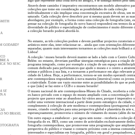
algo que represente uma coisa nova no antigo), e se distinga menos pelo ta
Através deste caminho é imperativo encontrarmos um modelo alternativo para
colecções que tome em consideração as possibilidades de cada colecção
individualmente e não implique uma concentração excessiva de obras, um 
saturado. Cada colecção deve descobrir por si mesma quais devem ser as sua
abordagens; por exemplo, a forma como uma colecção de fotografia (sim, es
SMITH
pensar na colecção de fotografia do novo banco) responderá em termos da a
diversidade de público e especialização de conhecimentos é muito diferente
a colecção berardo poderá abordá-lo.
IA
No entanto, as três colecções podem e devem partilhar projectos curatoriais e
artísticos entre elas, inter-relacionar-se... ainda que com orientações diferente
OM GODARD?
separadas; quanto mais interessantes tornarmos as colecções mais brilhará a 
Lisboa!
ICO
A colecção / museu berardo deverá manter-se lado a lado com o Centro Cultu
BRE A
Belém: no entanto, deveriam partilhar sinergias estratégicas para a criação d
CA' NO SESC
programa integrado, como por exemplo a criação de um espaço multidiscipl
comum dedicado para performances que ajude o museu e o centro a atraire
artistas e públicos à sua lista, e a tornarem a performance em algo relevante p
cidade de Lisboa. Hoje, a performance, tornou-se um modus operandi centra
arte contemporânea respondendo à nova maneira [imersiva] como os jovens
OR
a criatividade. Existe um vazio enorme entre as possibilidades do que se pode
o que [não] se faz entre o CCB e o museu berardo!
A SE
O museu nacional de arte contemporânea-Museu do Chiado, receberia a col
A A
ex.banco privado com o espaço do museu ampliado com a concretização de
projecto que parece estar ao abandono há vários anos; porque é imperativo 
exibir uma vertente internacional a partir deste ponto estratégico da cidade
complemento à colecção de arte moderna e contemporânea (portuguesa) exis
museu, criando condições para uma perspectiva global e planetária da arte e,
CAS
esperançosamente, promoveria o número de visitantes do museu (além do tu
ÃO NO BRASIL
Um outro espaço a estabelecer - por agora sem nome - receberia a colecção 
fotografia do ex. BES, como um centro de actividades exclusivamente dedic
fotografia contemporânea, que promovesse uma programação que ampliasse
FOTOGRAFIA
perspectiva do público e visasse o contacto próximo com a imensa comunid
interessados e especialistas em fotografia, público em geral e pesquisadores,