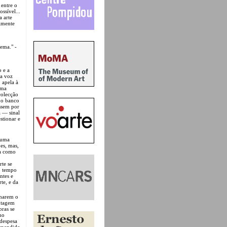
 entre o
ssível...
 arte
lmente
tema." -
o e a
 a voz
 apela à
uma
colecção
 do banco
essem por
 — sinal
stionar e
é uma
ões, mas,
oa como
rte se
o tempo
ntes e
te, e da
lharem o
ntagem
bras se
no
despesa
espendido