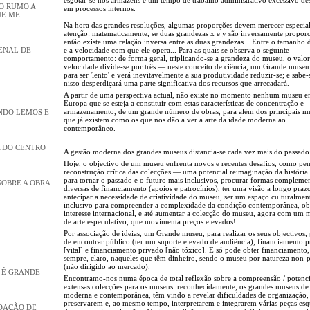
JO RUMO A
em processos internos.
UE ME
Na hora das grandes resoluções, algumas proporções devem merecer especia
atenção: matematicamente, se duas grandezas x e y são inversamente proporc
então existe uma relação inversa entre as duas grandezas... Entre o tamanho
e a velocidade com que ele opera... Para as quais se observa o seguinte
IENAL DE
comportamento: de forma geral, triplicando-se a grandeza do museu, o valor
velocidade divide-se por três — neste conceito de ciência, um Grande museu
para ser 'lento' e verá inevitavelmente a sua produtividade reduzir-se; e sabe-
nisso desperdiçará uma parte significativa dos recursos que arrecadará.
A partir de uma perspectiva actual, não existe no momento nenhum museu e
Europa que se esteja a constituir com estas características de concentração e
armazenamento, de um grande número de obras, para além dos principais m
NDO LEMOS E
que já existem como os que nos dão a ver a arte da idade moderna ao
contemporâneo.
 DO CENTRO
A gestão moderna dos grandes museus distancia-se cada vez mais do passado
Hoje, o objectivo de um museu enfrenta novos e recentes desafios, como pen
reconstrução crítica das colecções — uma potencial reimaginação da história 
para tornar o passado e o futuro mais inclusivos, procurar formas complemen
SOBRE A OBRA
diversas de financiamento (apoios e patrocínios), ter uma visão a longo praz
antecipar a necessidade de criatividade do museu, ser um espaço culturalmen
inclusivo para compreender a complexidade da condição contemporânea, ob
interesse internacional, e até aumentar a colecção do museu, agora com um
de arte especulativo, que movimenta preços elevados!
Por associação de ideias, um Grande museu, para realizar os seus objectivos, 
de encontrar público (ter um suporte elevado de audiência), financiamento p
[vital] e financiamento privado [não tóxico]. E só pode obter financiamento,
sempre, claro, naqueles que têm dinheiro, sendo o museu por natureza non-p
(não dirigido ao mercado).
Ó É GRANDE
Encontramo-nos numa época de total reflexão sobre a compreensão / potenci
extensas colecções para os museus: reconhecidamente, os grandes museus de 
moderna e contemporânea, têm vindo a revelar dificuldades de organização,
preservarem e, ao mesmo tempo, interpretarem e integrarem várias peças esq
DAÇÃO DE