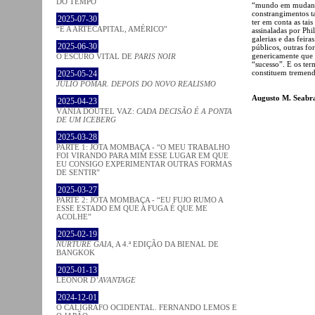
DO TEMPO
“mundo em mudança
constrangimentos t
2025-07-30
ter em conta as tais
“É A ARTECAPITAL, AMÉRICO”
assinaladas por Ph
galerias e das feir
2025-06-30
públicos, outras fo
genericamente que s
O ESCURO VITAL DE
PARIS NOIR
“sucesso”. E os ter
constituem tremend
2025-05-24
JÚLIO POMAR. DEPOIS DO NOVO REALISMO
Augusto M. Seabr
2025-04-23
VÂNIA DOUTEL VAZ:
CADA DECISÃO É A PONTA
DE UM ICEBERG
2025-03-28
PARTE 1: JOTA MOMBAÇA - “O MEU TRABALHO
FOI VIRANDO PARA MIM ESSE LUGAR EM QUE
EU CONSIGO EXPERIMENTAR OUTRAS FORMAS
DE SENTIR”
2025-03-27
PARTE 2: JOTA MOMBAÇA - “EU FUJO RUMO A
ESSE ESTADO EM QUE A FUGA É QUE ME
ACOLHE”
2025-02-19
NURTURE GAIA
, A 4.ª EDIÇÃO DA BIENAL DE
BANGKOK
2025-01-13
LEONOR
D’AVANTAGE
2024-12-01
O CALÍGRAFO OCIDENTAL. FERNANDO LEMOS E