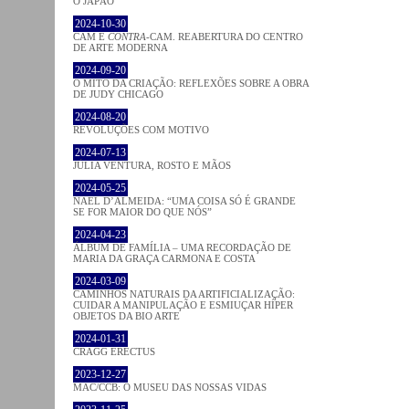
O JAPÃO
2024-10-30
CAM E
CONTRA
-CAM. REABERTURA DO CENTRO
DE ARTE MODERNA
2024-09-20
O MITO DA CRIAÇÃO: REFLEXÕES SOBRE A OBRA
DE JUDY CHICAGO
2024-08-20
REVOLUÇÕES COM MOTIVO
2024-07-13
JÚLIA VENTURA, ROSTO E MÃOS
2024-05-25
NAEL D’ALMEIDA: “UMA COISA SÓ É GRANDE
SE FOR MAIOR DO QUE NÓS”
2024-04-23
ÁLBUM DE FAMÍLIA – UMA RECORDAÇÃO DE
MARIA DA GRAÇA CARMONA E COSTA
2024-03-09
CAMINHOS NATURAIS DA ARTIFICIALIZAÇÃO:
CUIDAR A MANIPULAÇÃO E ESMIUÇAR HÍPER
OBJETOS DA BIO ARTE
2024-01-31
CRAGG ERECTUS
2023-12-27
MAC/CCB: O MUSEU DAS NOSSAS VIDAS