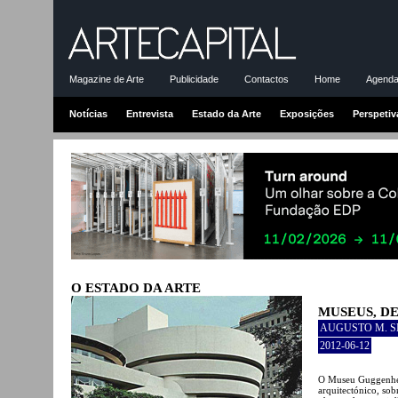
Magazine de Arte
Publicidade
Contactos
Home
Agenda-
Notícias
Entrevista
Estado da Arte
Exposições
Perspetiv
O ESTADO DA ARTE
MUSEUS, DE
AUGUSTO M. 
2012-06-12
O Museu Guggenhei
arquitectónico, sob