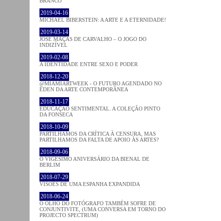
BRANCO
2019-04-16
MICHAEL BIBERSTEIN: A ARTE E A ETERNIDADE!
2019-03-14
JOSÉ MAÇÃS DE CARVALHO – O JOGO DO
INDIZÍVEL
2019-02-08
A IDENTIDADE ENTRE SEXO E PODER
2018-12-20
@MIAMIARTWEEK - O FUTURO AGENDADO NO
ÉDEN DA ARTE CONTEMPORÂNEA
2018-11-17
EDUCAÇÃO SENTIMENTAL. A COLEÇÃO PINTO
DA FONSECA
2018-10-09
PARTILHAMOS DA CRÍTICA À CENSURA, MAS
PARTILHAMOS DA FALTA DE APOIO ÀS ARTES?
2018-09-06
O VIGÉSIMO ANIVERSÁRIO DA BIENAL DE
BERLIM
2018-07-29
VISÕES DE UMA ESPANHA EXPANDIDA
2018-06-24
O OLHO DO FOTÓGRAFO TAMBÉM SOFRE DE
CONJUNTIVITE, (UMA CONVERSA EM TORNO DO
PROJECTO SPECTRUM)