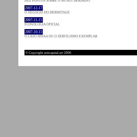
DEZ PONTOS SOBRE O MUSEU BERARDO
2007-12-17
O NEGÓCIO DO HERMITAGE
2007-11-15
ICONOLOGIA OFICIAL
2007-10-15
O CASO MNAA OU O SERVILISMO EXEMPLAR
© Copyright artecapital.art 2006