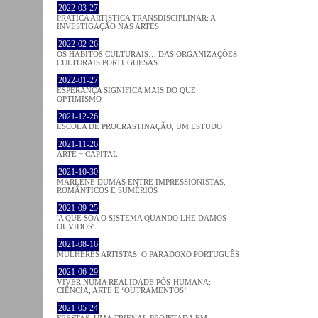
2022-03-27
PRATICA ARTÍSTICA TRANSDISCIPLINAR: A
INVESTIGAÇÃO NAS ARTES
2022-02-26
OS HÁBITOS CULTURAIS… DAS ORGANIZAÇÕES
CULTURAIS PORTUGUESAS
2022-01-27
ESPERANÇA SIGNIFICA MAIS DO QUE
OPTIMISMO
2021-12-26
ESCOLA DE PROCRASTINAÇÃO, UM ESTUDO
2021-11-26
ARTE = CAPITAL
2021-10-30
MARLENE DUMAS ENTRE IMPRESSIONISTAS,
ROMÂNTICOS E SUMÉRIOS
2021-09-25
'A QUE SOA O SISTEMA QUANDO LHE DAMOS
OUVIDOS'
2021-08-16
MULHERES ARTISTAS: O PARADOXO PORTUGUÊS
2021-06-29
VIVER NUMA REALIDADE PÓS-HUMANA:
CIÊNCIA, ARTE E ‘OUTRAMENTOS’
2021-05-24
FRESTAS, UMA TRIENAL PROJETADA EM