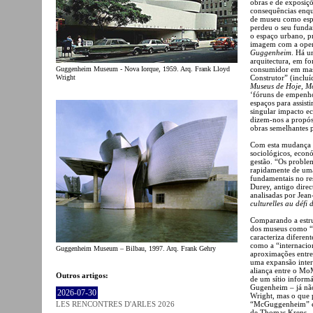
obras e de exposiçõ
consequências enqu
de museu como espa
perdeu o seu funda
o espaço urbano, pr
imagem com a opera
Guggenheim
. Há u
arquitectura, em f
Guggenheim Museum - Nova Iorque, 1959. Arq. Frank Lloyd
consumidor em mass
Wright
Construtor” (inclu
Museus de Hoje, M
‘fóruns de empenho
espaços para assist
singular impacto e
dizem-nos a propós
obras semelhantes 
Com esta mudança d
sociológicos, econ
gestão. “Os proble
rapidamente de uma
fundamentais no res
Durey, antigo dire
analisadas por Je
culturelles au défi 
Comparando a estru
dos museus como “e
caracteriza diferen
como a “internacio
Guggenheim Museum – Bilbau, 1997. Arq. Frank Gehry
aproximações entre 
uma expansão inter
aliança entre o Mo
Outros artigos:
de um sítio informá
Gugenheim – já não
2026-07-30
Wright, mas o que 
LES RENCONTRES D'ARLES 2026
“McGuggenheim” es
de Thomas Krens.