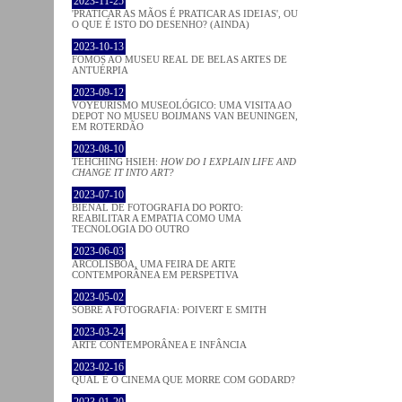
2023-11-25
'PRATICAR AS MÃOS É PRATICAR AS IDEIAS', OU
O QUE É ISTO DO DESENHO? (AINDA)
2023-10-13
FOMOS AO MUSEU REAL DE BELAS ARTES DE
ANTUÉRPIA
2023-09-12
VOYEURISMO MUSEOLÓGICO: UMA VISITA AO
DEPOT NO MUSEU BOIJMANS VAN BEUNINGEN,
EM ROTERDÃO
2023-08-10
TEHCHING HSIEH:
HOW DO I EXPLAIN LIFE AND
CHANGE IT INTO ART?
2023-07-10
BIENAL DE FOTOGRAFIA DO PORTO:
REABILITAR A EMPATIA COMO UMA
TECNOLOGIA DO OUTRO
2023-06-03
ARCOLISBOA, UMA FEIRA DE ARTE
CONTEMPORÂNEA EM PERSPETIVA
2023-05-02
SOBRE A FOTOGRAFIA: POIVERT E SMITH
2023-03-24
ARTE CONTEMPORÂNEA E INFÂNCIA
2023-02-16
QUAL É O CINEMA QUE MORRE COM GODARD?
2023-01-20