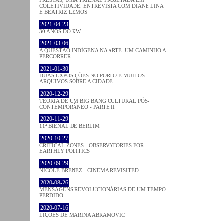
COLETIVIDADE. ENTREVISTA COM DIANE LINA
E BEATRIZ LEMOS
2021-04-23
30 ANOS DO KW
2021-03-06
A QUESTÃO INDÍGENA NA ARTE. UM CAMINHO A
PERCORRER
2021-01-30
DUAS EXPOSIÇÕES NO PORTO E MUITOS
ARQUIVOS SOBRE A CIDADE
2020-12-29
TEORIA DE UM BIG BANG CULTURAL PÓS-
CONTEMPORÂNEO - PARTE II
2020-11-29
11ª BIENAL DE BERLIM
2020-10-27
CRITICAL ZONES - OBSERVATORIES FOR
EARTHLY POLITICS
2020-09-29
NICOLE BRENEZ - CINEMA REVISITED
2020-08-26
MENSAGENS REVOLUCIONÁRIAS DE UM TEMPO
PERDIDO
2020-07-16
LIÇÕES DE MARINA ABRAMOVIC