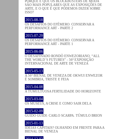
PORQUE É QUE OS BLOCKBUSTERS DE MODA
SÃO MAIS POPULARES QUE AS EXPOSIÇÕES DE
ARTE, E O QUE É QUE PODEMOS DIZER SOBRE
ISSO?
2015-08-18
OS DESAFIOS DO EFÉMERO: CONSERVAR A
PERFORMANCE ART - PARTE 2
2015-07-29
OS DESAFIOS DO EFÉMERO: CONSERVAR A
PERFORMANCE ART - PARTE 1
2015-06-06
O DESAFINADO RONDÒ ENWEZORIANO. “ALL
THE WORLD´S FUTURES” - 56ª EXPOSIÇÃO
INTERNACIONAL DE ARTE DE VENEZA
2015-05-13
A 56ª BIENAL DE VENEZA DE OKWUI ENWEZOR
É SOMBRIA, TRISTE E FEIA
2015-04-08
A TUMULTUOSA FERTILIDADE DO HORIZONTE
2015-03-04
OS MUSEUS, A CRISE E COMO SAIR DELA
2015-02-09
GUIDO GUIDI: CARLO SCARPA. TÚMULO BRION
2015-01-13
IDEIAS CAPITAIS? OLHANDO EM FRENTE PARA A
BIENAL DE VENEZA
2014-12-02