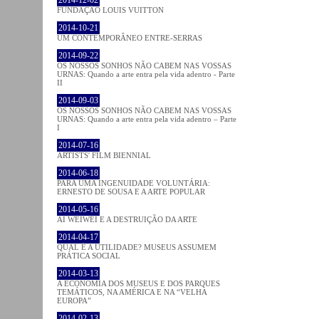
FUNDAÇÃO LOUIS VUITTON
2014-10-21
UM CONTEMPORÂNEO ENTRE-SERRAS
2014-09-22
OS NOSSOS SONHOS NÃO CABEM NAS VOSSAS
URNAS: Quando a arte entra pela vida adentro - Parte
II
2014-09-03
OS NOSSOS SONHOS NÃO CABEM NAS VOSSAS
URNAS: Quando a arte entra pela vida adentro – Parte
I
2014-07-16
ARTISTS' FILM BIENNIAL
2014-06-18
PARA UMA INGENUIDADE VOLUNTÁRIA:
ERNESTO DE SOUSA E A ARTE POPULAR
2014-05-16
AI WEIWEI E A DESTRUIÇÃO DA ARTE
2014-04-17
QUAL É A UTILIDADE? MUSEUS ASSUMEM
PRÁTICA SOCIAL
2014-03-13
A ECONOMIA DOS MUSEUS E DOS PARQUES
TEMÁTICOS, NA AMÉRICA E NA “VELHA
EUROPA”
2014-02-13