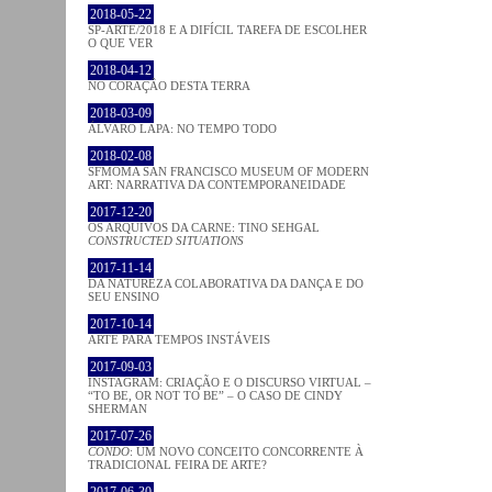
2018-05-22
SP-ARTE/2018 E A DIFÍCIL TAREFA DE ESCOLHER
O QUE VER
2018-04-12
NO CORAÇÂO DESTA TERRA
2018-03-09
ÁLVARO LAPA: NO TEMPO TODO
2018-02-08
SFMOMA SAN FRANCISCO MUSEUM OF MODERN
ART: NARRATIVA DA CONTEMPORANEIDADE
2017-12-20
OS ARQUIVOS DA CARNE: TINO SEHGAL
CONSTRUCTED SITUATIONS
2017-11-14
DA NATUREZA COLABORATIVA DA DANÇA E DO
SEU ENSINO
2017-10-14
ARTE PARA TEMPOS INSTÁVEIS
2017-09-03
INSTAGRAM: CRIAÇÃO E O DISCURSO VIRTUAL –
“TO BE, OR NOT TO BE” – O CASO DE CINDY
SHERMAN
2017-07-26
CONDO
: UM NOVO CONCEITO CONCORRENTE À
TRADICIONAL FEIRA DE ARTE?
2017-06-30