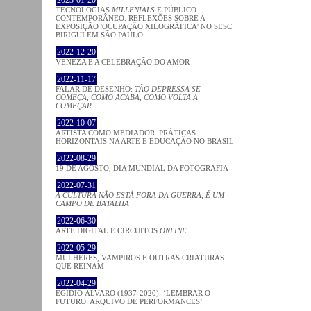
TECNOLOGIAS
MILLENIALS
E PÚBLICO
CONTEMPORÂNEO. REFLEXÕES SOBRE A
EXPOSIÇÃO 'OCUPAÇÃO XILOGRÁFICA' NO SESC
BIRIGUI EM SÃO PAULO
2022-12-20
VENEZA E A CELEBRAÇÃO DO AMOR
2022-11-17
FALAR DE DESENHO:
TÃO DEPRESSA SE
COMEÇA, COMO ACABA, COMO VOLTA A
COMEÇAR
2022-10-07
ARTISTA COMO MEDIADOR. PRÁTICAS
HORIZONTAIS NA ARTE E EDUCAÇÃO NO BRASIL
2022-08-29
19 DE AGOSTO, DIA MUNDIAL DA FOTOGRAFIA
2022-07-31
A CULTURA NÃO ESTÁ FORA DA GUERRA, É UM
CAMPO DE BATALHA
2022-06-30
ARTE DIGITAL E CIRCUITOS
ONLINE
2022-05-29
MULHERES, VAMPIROS E OUTRAS CRIATURAS
QUE REINAM
2022-04-29
EGÍDIO ÁLVARO (1937-2020). ‘LEMBRAR O
FUTURO: ARQUIVO DE PERFORMANCES’