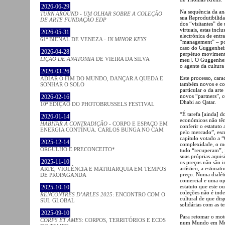
2026-06-29
Na sequência da aná
TURN AROUND - UM OLHAR SOBRE A COLEÇÃO
sua Reprodutibilida
DE ARTE FUNDAÇÃO EDP
dos “visitantes” de
virtuais, estas inc
2026-05-31
electrónica de ent
61ª BIENAL DE VENEZA -
IN MINOR KEYS
“management” – poi
caso do Guggenhei
2026-04-28
perpétuo movimen
LIÇÃO DE ANATOMIA
DE VIEIRA DA SILVA
meu]. O Guggenhei
o agente da cultura
2026-03-26
Este processo, cara
ADIAR O FIM DO MUNDO, DANÇAR A QUEDA E
também novos e co
SONHAR O SOLO
particular o da ar
novos “partners”, 
2026-02-16
Dhabi ao Qatar.
10ª EDIÇÃO DO PHOTOBRUSSELS FESTIVAL
“É tarefa [ainda] d
2026-01-14
económicos não têm
HABITAR A CONTRADIÇÃO
- CORPO E ESPAÇO EM
conferir o estatuto
ENERGIA CONTÍNUA. CARLOS BUNGA NO CAM
pelo mercado”, e
capítulo votado a 
2025-12-14
complexidade, o mer
ORGULHO E PRECONCEITO*
tudo “recuperam”, 
suas próprias aquis
2025-11-10
os preços não são 
artístico, a estima
ARTE, VIOLÊNCIA E MATRIARQUIA EM TEMPOS
preço. Numa dialéti
DE PROPAGANDA
comercial e uma op
estatuto que este o
2025-10-10
coleções não é inde
RENCONTRES D’ARLES 2025
: ENCONTRO COM O
cultural de que dis
SUL GLOBAL
solidárias com as t
2025-09-10
Para retomar o mot
CORPS ET ÂMES
: CORPOS, TERRITÓRIOS E ECOS
num Mundo em Muda