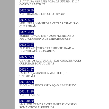
A CULTURA NÃO ESTÁ FORA DA GUERRA, É UM
CAMPO DE BATALHA
2022-06-30
ARTE DIGITAL E CIRCUITOS
ONLINE
2022-05-29
MULHERES, VAMPIROS E OUTRAS CRIATURAS
QUE REINAM
2022-04-29
EGÍDIO ÁLVARO (1937-2020). ‘LEMBRAR O
FUTURO: ARQUIVO DE PERFORMANCES’
2022-03-27
PRATICA ARTÍSTICA TRANSDISCIPLINAR: A
INVESTIGAÇÃO NAS ARTES
2022-02-26
OS HÁBITOS CULTURAIS… DAS ORGANIZAÇÕES
CULTURAIS PORTUGUESAS
2022-01-27
ESPERANÇA SIGNIFICA MAIS DO QUE
OPTIMISMO
2021-12-26
ESCOLA DE PROCRASTINAÇÃO, UM ESTUDO
2021-11-26
ARTE = CAPITAL
2021-10-30
MARLENE DUMAS ENTRE IMPRESSIONISTAS,
ROMÂNTICOS E SUMÉRIOS