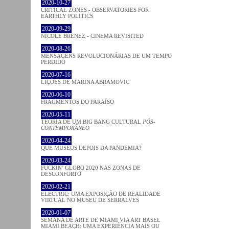
2020-10-27
CRITICAL ZONES - OBSERVATORIES FOR
EARTHLY POLITICS
2020-09-29
NICOLE BRENEZ - CINEMA REVISITED
2020-08-26
MENSAGENS REVOLUCIONÁRIAS DE UM TEMPO
PERDIDO
2020-07-16
LIÇÕES DE MARINA ABRAMOVIC
2020-06-10
FRAGMENTOS DO PARAÍSO
2020-05-11
TEORIA DE UM BIG BANG CULTURAL
PÓS-
CONTEMPORÂNEO
2020-04-24
QUE MUSEUS DEPOIS DA PANDEMIA?
2020-03-24
FUCKIN’ GLOBO 2020 NAS ZONAS DE
DESCONFORTO
2020-02-21
ELECTRIC: UMA EXPOSIÇÃO DE REALIDADE
VIRTUAL NO MUSEU DE SERRALVES
2020-01-07
SEMANA DE ARTE DE MIAMI VIA ART BASEL
MIAMI BEACH: UMA EXPERIÊNCIA MAIS OU