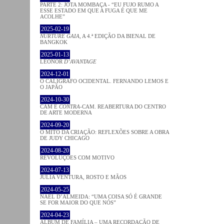
PARTE 2: JOTA MOMBAÇA - “EU FUJO RUMO A
ESSE ESTADO EM QUE A FUGA É QUE ME
ACOLHE”
2025-02-19
NURTURE GAIA
, A 4.ª EDIÇÃO DA BIENAL DE
BANGKOK
2025-01-13
LEONOR
D’AVANTAGE
2024-12-01
O CALÍGRAFO OCIDENTAL. FERNANDO LEMOS E
O JAPÃO
2024-10-30
CAM E
CONTRA
-CAM. REABERTURA DO CENTRO
DE ARTE MODERNA
2024-09-20
O MITO DA CRIAÇÃO: REFLEXÕES SOBRE A OBRA
DE JUDY CHICAGO
2024-08-20
REVOLUÇÕES COM MOTIVO
2024-07-13
JÚLIA VENTURA, ROSTO E MÃOS
2024-05-25
NAEL D’ALMEIDA: “UMA COISA SÓ É GRANDE
SE FOR MAIOR DO QUE NÓS”
2024-04-23
ÁLBUM DE FAMÍLIA – UMA RECORDAÇÃO DE