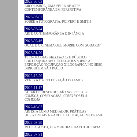
2023-06-03
ARCOLISBOA, UMA FEIRA DE ARTE
CONTEMPORÂNEA EM PERSPETIVA
2023-05-02
SOBRE A FOTOGRAFIA: POIVERT E SMITH
2023-03-24
ARTE CONTEMPORÂNEA E INFÂNCIA
2023-02-16
QUAL É O CINEMA QUE MORRE COM GODARD?
2023-01-20
TECNOLOGIAS
MILLENIALS
E PÚBLICO
CONTEMPORÂNEO. REFLEXÕES SOBRE A
EXPOSIÇÃO 'OCUPAÇÃO XILOGRÁFICA' NO SESC
BIRIGUI EM SÃO PAULO
2022-12-20
VENEZA E A CELEBRAÇÃO DO AMOR
2022-11-17
FALAR DE DESENHO:
TÃO DEPRESSA SE
COMEÇA, COMO ACABA, COMO VOLTA A
COMEÇAR
2022-10-07
ARTISTA COMO MEDIADOR. PRÁTICAS
HORIZONTAIS NA ARTE E EDUCAÇÃO NO BRASIL
2022-08-29
19 DE AGOSTO, DIA MUNDIAL DA FOTOGRAFIA
2022-07-31