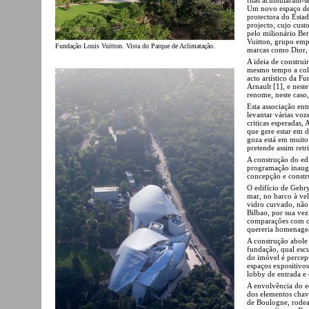
Um novo espaço ded
protectora do Estad
projecto, cujo cust
pelo milionário B
Vuitton, grupo empr
Fundação Louis Vuitton. Vista do Parque de Aclimatação.
marcas como Dior,
A ideia de constru
mesmo tempo a cole
acto artístico da F
Arnault [1], e nest
renome, neste caso
Esta associação ent
levantar várias voz
criticas esperadas,
que gere estar em d
goza está em muito 
pretende assim retr
A construção do edi
programação inaugu
concepção e constr
O edifício de Gehry
mar, no barco à ve
vidro curvado, não
Bilbao, por sua vez
comparações com o 
quereria homenagea
A construção abole 
fundação, qual escu
do imóvel é percept
espaços expositivos
lobby de entrada e 
A envolvência do e
dos elementos chave
de Boulogne, rodead