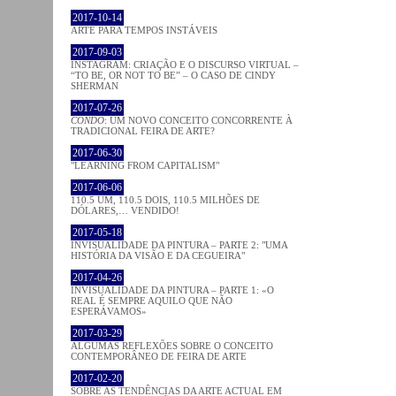
2017-10-14
ARTE PARA TEMPOS INSTÁVEIS
2017-09-03
INSTAGRAM: CRIAÇÃO E O DISCURSO VIRTUAL –
“TO BE, OR NOT TO BE” – O CASO DE CINDY
SHERMAN
2017-07-26
CONDO
: UM NOVO CONCEITO CONCORRENTE À
TRADICIONAL FEIRA DE ARTE?
2017-06-30
"LEARNING FROM CAPITALISM"
2017-06-06
110.5 UM, 110.5 DOIS, 110.5 MILHÕES DE
DÓLARES,… VENDIDO!
2017-05-18
INVISUALIDADE DA PINTURA – PARTE 2: "UMA
HISTÓRIA DA VISÃO E DA CEGUEIRA"
2017-04-26
INVISUALIDADE DA PINTURA – PARTE 1: «O
REAL É SEMPRE AQUILO QUE NÃO
ESPERÁVAMOS»
2017-03-29
ALGUMAS REFLEXÕES SOBRE O CONCEITO
CONTEMPORÂNEO DE FEIRA DE ARTE
2017-02-20
SOBRE AS TENDÊNCIAS DA ARTE ACTUAL EM