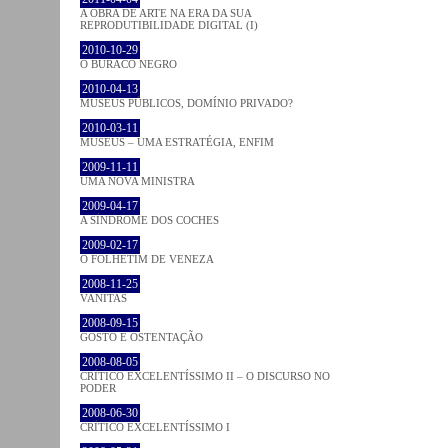
A OBRA DE ARTE NA ERA DA SUA
REPRODUTIBILIDADE DIGITAL (I)
2010-10-29
O BURACO NEGRO
2010-04-13
MUSEUS PÚBLICOS, DOMÍNIO PRIVADO?
2010-03-11
MUSEUS – UMA ESTRATÉGIA, ENFIM
2009-11-11
UMA NOVA MINISTRA
2009-04-17
A SÍNDROME DOS COCHES
2009-02-17
O FOLHETIM DE VENEZA
2008-11-25
VANITAS
2008-09-15
GOSTO E OSTENTAÇÃO
2008-08-05
CRÍTICO EXCELENTÍSSIMO II – O DISCURSO NO
PODER
2008-06-30
CRÍTICO EXCELENTÍSSIMO I