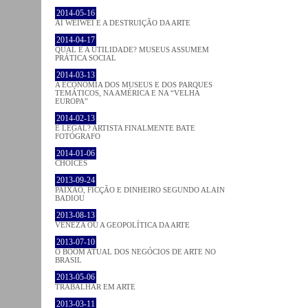
2014-05-16
AI WEIWEI E A DESTRUIÇÃO DA ARTE
2014-04-17
QUAL É A UTILIDADE? MUSEUS ASSUMEM
PRÁTICA SOCIAL
2014-03-13
A ECONOMIA DOS MUSEUS E DOS PARQUES
TEMÁTICOS, NA AMÉRICA E NA “VELHA
EUROPA”
2014-02-13
É LEGAL? ARTISTA FINALMENTE BATE
FOTÓGRAFO
2014-01-06
CHOICES
2013-09-24
PAIXÃO, FICÇÃO E DINHEIRO SEGUNDO ALAIN
BADIOU
2013-08-13
VENEZA OU A GEOPOLÍTICA DA ARTE
2013-07-10
O BOOM ATUAL DOS NEGÓCIOS DE ARTE NO
BRASIL
2013-05-06
TRABALHAR EM ARTE
2013-03-11