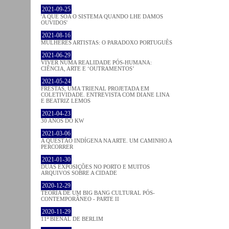
2021-09-25
'A QUE SOA O SISTEMA QUANDO LHE DAMOS
OUVIDOS'
2021-08-16
MULHERES ARTISTAS: O PARADOXO PORTUGUÊS
2021-06-29
VIVER NUMA REALIDADE PÓS-HUMANA:
CIÊNCIA, ARTE E ‘OUTRAMENTOS’
2021-05-24
FRESTAS, UMA TRIENAL PROJETADA EM
COLETIVIDADE. ENTREVISTA COM DIANE LINA
E BEATRIZ LEMOS
2021-04-23
30 ANOS DO KW
2021-03-06
A QUESTÃO INDÍGENA NA ARTE. UM CAMINHO A
PERCORRER
2021-01-30
DUAS EXPOSIÇÕES NO PORTO E MUITOS
ARQUIVOS SOBRE A CIDADE
2020-12-29
TEORIA DE UM BIG BANG CULTURAL PÓS-
CONTEMPORÂNEO - PARTE II
2020-11-29
11ª BIENAL DE BERLIM