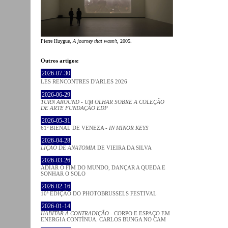
Pierre Huygue,
A journey that wasn’t
, 2005.
Outros artigos:
2026-07-30
LES RENCONTRES D'ARLES 2026
2026-06-29
TURN AROUND - UM OLHAR SOBRE A COLEÇÃO
DE ARTE FUNDAÇÃO EDP
2026-05-31
61ª BIENAL DE VENEZA -
IN MINOR KEYS
2026-04-28
LIÇÃO DE ANATOMIA
DE VIEIRA DA SILVA
2026-03-26
ADIAR O FIM DO MUNDO, DANÇAR A QUEDA E
SONHAR O SOLO
2026-02-16
10ª EDIÇÃO DO PHOTOBRUSSELS FESTIVAL
2026-01-14
HABITAR A CONTRADIÇÃO
- CORPO E ESPAÇO EM
ENERGIA CONTÍNUA. CARLOS BUNGA NO CAM