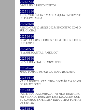
2025-12-14
ORGULHO E PRECONCEITO*
2025-11-10
ARTE, VIOLÊNCIA E MATRIARQUIA EM TEMPOS
DE PROPAGANDA
2025-10-10
RENCONTRES D’ARLES 2025
: ENCONTRO COM O
SUL GLOBAL
2025-09-10
CORPS ET ÂMES
: CORPOS, TERRITÓRIOS E ECOS
DO TEMPO
2025-07-30
“É A ARTECAPITAL, AMÉRICO”
2025-06-30
O ESCURO VITAL DE
PARIS NOIR
2025-05-24
JÚLIO POMAR. DEPOIS DO NOVO REALISMO
2025-04-23
VÂNIA DOUTEL VAZ:
CADA DECISÃO É A PONTA
DE UM ICEBERG
2025-03-28
PARTE 1: JOTA MOMBAÇA - “O MEU TRABALHO
FOI VIRANDO PARA MIM ESSE LUGAR EM QUE
EU CONSIGO EXPERIMENTAR OUTRAS FORMAS
DE SENTIR”
2025-03-27