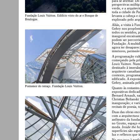
para se afirmar. Do 
perspectivas múlti
verde, e a arquitec
toda a cidade de Pa
levanta a cabeça e
Fundação Louis Vuitton. Edifício visto do ar e Bosque de
explorado pelo arqu
Boulogne.
Aliás, a visita à F
Gehry nos propõem
todos os sentidos, 
inaugural encaixam 
podem ser percorri
Fundação. A multidã
agora ter desaparec
interiores, permeáve
A programação cultu
começando pela pri
Louis Vuitton
. Num
destinado à imersã
arquitecto canadian
contexto, programa
edificado. A expos
Gehry, assinada pe
Pormenor do terraço. Fundação Louis Vuitton.
Quanto às restantes
expositivas dedicad
Bernard Arnault, na
Christian Boltanski
inauguração; e var
recitais de poesia,
Duas das obras enc
com a arquitectura:
anfiteatro da funda
no Grotto, espaço e
moda.
Inside the h
superfícies são es
luz e reflexos que 
No que toca à per