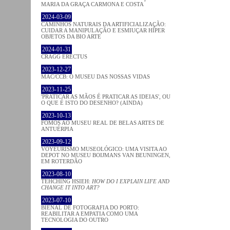
MARIA DA GRAÇA CARMONA E COSTA
2024-03-09
CAMINHOS NATURAIS DA ARTIFICIALIZAÇÃO:
CUIDAR A MANIPULAÇÃO E ESMIUÇAR HÍPER
OBJETOS DA BIO ARTE
2024-01-31
CRAGG ERECTUS
2023-12-27
MAC/CCB: O MUSEU DAS NOSSAS VIDAS
2023-11-25
'PRATICAR AS MÃOS É PRATICAR AS IDEIAS', OU
O QUE É ISTO DO DESENHO? (AINDA)
2023-10-13
FOMOS AO MUSEU REAL DE BELAS ARTES DE
ANTUÉRPIA
2023-09-12
VOYEURISMO MUSEOLÓGICO: UMA VISITA AO
DEPOT NO MUSEU BOIJMANS VAN BEUNINGEN,
EM ROTERDÃO
2023-08-10
TEHCHING HSIEH:
HOW DO I EXPLAIN LIFE AND
CHANGE IT INTO ART?
2023-07-10
BIENAL DE FOTOGRAFIA DO PORTO:
REABILITAR A EMPATIA COMO UMA
TECNOLOGIA DO OUTRO