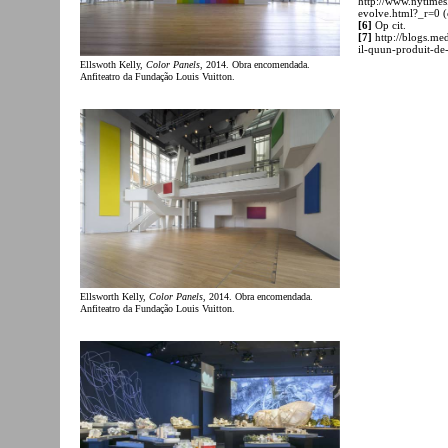
http://www.nytimes
evolve.html?_r=0 (
[6]
Op cit.
[7]
http://blogs.med
il-quun-produit-de
Ellswoth Kelly,
Color Panels
, 2014. Obra encomendada.
Anfiteatro da Fundação Louis Vuitton.
Ellsworth Kelly,
Color Panels
, 2014. Obra encomendada.
Anfiteatro da Fundação Louis Vuitton.