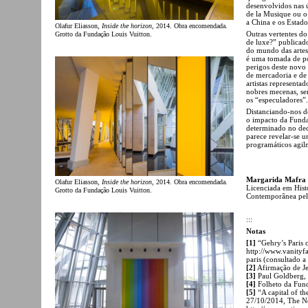
desenvolvidos nas 
de la Musique ou o
a China e os Estado
Olafur Eliasson,
Inside the horizon
, 2014. Obra encomendada.
Outras vertentes do
Grotto da Fundação Louis Vuitton.
de luxe?” publicado
do mundo das arte
é uma tomada de po
perigos deste novo
de mercadoria e de 
artistas representa
nobres mecenas, sem
os “especuladores”.
Distanciando-nos de
o impacto da Fundaç
determinado no dec
parece revelar-se u
programáticos agilm
Margarida Mafra
Olafur Eliasson,
Inside the horizon
, 2014. Obra encomendada.
Licenciada em Hist
Grotto da Fundação Louis Vuitton.
Contemporânea pela
:::
Notas
[1]
“Gehry’s Paris 
http://www.vanityf
paris (consultado a
[2]
Afirmação de Jea
[3]
Paul Goldberg, 
[4]
Folheto da Fund
[5]
“A capital of th
27/10/2014, The 