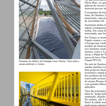
Oliver Beer, no qua
galerias do terceir
musicais que por s
O programa da fund
fases, de Outubro
temporária, uma no
de actividades [4].
A primeira destas t
seguiu à inauguraç
media. Em causa en
interessada, sem ben
Em França os museu
Estado custeia e con
a Europa tem vindo a
modelo de financia
rico benfeitor pode
museus, como o Lo
obras; o Palais de 
marca de luxo Chan
Chanel Nº5 [5].
Pormenor do edifício da Fundação Louis Vuitton. Vista sobre a
No mês de Outubro,
cascata artificial e o Grotto.
assistiu também à 
dois projectos ilu
económico estatal p
dos produtos de lu
reservando as luzes
do museu Picasso fo
com grandes dificul
aplicados.
Uma das principais 
ideia de “golpe pub
instituição, aloja
No entanto, não é 
Paris? A cidade ten
qual gozou outrora.