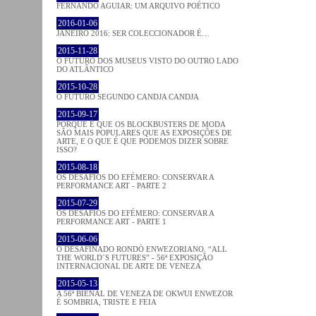
FERNANDO AGUIAR: UM ARQUIVO POÉTICO
2016-01-06
JANEIRO 2016: SER COLECCIONADOR É…
2015-11-28
O FUTURO DOS MUSEUS VISTO DO OUTRO LADO
DO ATLÂNTICO
2015-10-28
O FUTURO SEGUNDO CANDJA CANDJA
2015-09-17
PORQUE É QUE OS BLOCKBUSTERS DE MODA
SÃO MAIS POPULARES QUE AS EXPOSIÇÕES DE
ARTE, E O QUE É QUE PODEMOS DIZER SOBRE
ISSO?
2015-08-18
OS DESAFIOS DO EFÉMERO: CONSERVAR A
PERFORMANCE ART - PARTE 2
2015-07-29
OS DESAFIOS DO EFÉMERO: CONSERVAR A
PERFORMANCE ART - PARTE 1
2015-06-06
O DESAFINADO RONDÒ ENWEZORIANO. “ALL
THE WORLD´S FUTURES” - 56ª EXPOSIÇÃO
INTERNACIONAL DE ARTE DE VENEZA
2015-05-13
A 56ª BIENAL DE VENEZA DE OKWUI ENWEZOR
É SOMBRIA, TRISTE E FEIA