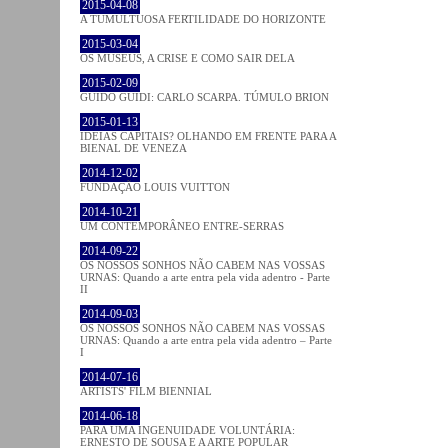
2015-04-08
A TUMULTUOSA FERTILIDADE DO HORIZONTE
2015-03-04
OS MUSEUS, A CRISE E COMO SAIR DELA
2015-02-09
GUIDO GUIDI: CARLO SCARPA. TÚMULO BRION
2015-01-13
IDEIAS CAPITAIS? OLHANDO EM FRENTE PARA A
BIENAL DE VENEZA
2014-12-02
FUNDAÇÃO LOUIS VUITTON
2014-10-21
UM CONTEMPORÂNEO ENTRE-SERRAS
2014-09-22
OS NOSSOS SONHOS NÃO CABEM NAS VOSSAS
URNAS: Quando a arte entra pela vida adentro - Parte
II
2014-09-03
OS NOSSOS SONHOS NÃO CABEM NAS VOSSAS
URNAS: Quando a arte entra pela vida adentro – Parte
I
2014-07-16
ARTISTS' FILM BIENNIAL
2014-06-18
PARA UMA INGENUIDADE VOLUNTÁRIA:
ERNESTO DE SOUSA E A ARTE POPULAR