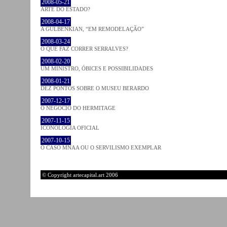
2008-05-21
ARTE DO ESTADO?
2008-04-17
A GULBENKIAN, “EM REMODELAÇÃO”
2008-03-24
O QUE FAZ CORRER SERRALVES?
2008-02-20
UM MINISTRO, ÓBICES E POSSIBILIDADES
2008-01-21
DEZ PONTOS SOBRE O MUSEU BERARDO
2007-12-17
O NEGÓCIO DO HERMITAGE
2007-11-15
ICONOLOGIA OFICIAL
2007-10-15
O CASO MNAA OU O SERVILISMO EXEMPLAR
© Copyright artecapital.art 2006