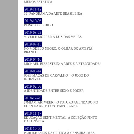
MENOS ESTÉTICA
2019-11-12
36º PANORAMA DA ARTE BRASILEIRA
2019-10-06
PARAÍSO PERDIDO
2019-08-22
VIVER E MORRER À LUZ DAS VELAS
2019-07-15
NO MODELO NEGRO, O OLHAR DO ARTISTA
BRANCO
2019-04-16
MICHAEL BIBERSTEIN: A ARTE E A ETERNIDADE!
2019-03-14
JOSÉ MAÇÃS DE CARVALHO – O JOGO DO
INDIZÍVEL
2019-02-08
A IDENTIDADE ENTRE SEXO E PODER
2018-12-20
@MIAMIARTWEEK - O FUTURO AGENDADO NO
ÉDEN DA ARTE CONTEMPORÂNEA
2018-11-17
EDUCAÇÃO SENTIMENTAL. A COLEÇÃO PINTO
DA FONSECA
2018-10-09
PARTILHAMOS DA CRÍTICA À CENSURA, MAS