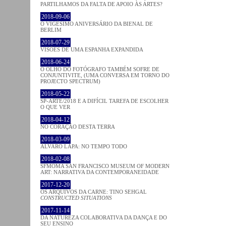
PARTILHAMOS DA FALTA DE APOIO ÀS ARTES?
2018-09-06
O VIGÉSIMO ANIVERSÁRIO DA BIENAL DE
BERLIM
2018-07-29
VISÕES DE UMA ESPANHA EXPANDIDA
2018-06-24
O OLHO DO FOTÓGRAFO TAMBÉM SOFRE DE
CONJUNTIVITE, (UMA CONVERSA EM TORNO DO
PROJECTO SPECTRUM)
2018-05-22
SP-ARTE/2018 E A DIFÍCIL TAREFA DE ESCOLHER
O QUE VER
2018-04-12
NO CORAÇÂO DESTA TERRA
2018-03-09
ÁLVARO LAPA: NO TEMPO TODO
2018-02-08
SFMOMA SAN FRANCISCO MUSEUM OF MODERN
ART: NARRATIVA DA CONTEMPORANEIDADE
2017-12-20
OS ARQUIVOS DA CARNE: TINO SEHGAL
CONSTRUCTED SITUATIONS
2017-11-14
DA NATUREZA COLABORATIVA DA DANÇA E DO
SEU ENSINO