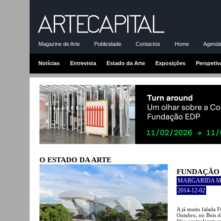
Magazine de Arte
Publicidade
Contactos
Home
Agenda-
Notícias
Entrevista
Estado da Arte
Exposições
Perspetiv
O ESTADO DA ARTE
FUNDAÇÃO 
MARGARIDA 
2014-12-02
A já muito falada 
Outubro, no Bois de
filas acumularam-se