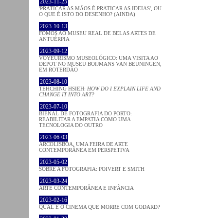
2023-11-25
'PRATICAR AS MÃOS É PRATICAR AS IDEIAS', OU
O QUE É ISTO DO DESENHO? (AINDA)
2023-10-13
FOMOS AO MUSEU REAL DE BELAS ARTES DE
ANTUÉRPIA
2023-09-12
VOYEURISMO MUSEOLÓGICO: UMA VISITA AO
DEPOT NO MUSEU BOIJMANS VAN BEUNINGEN,
EM ROTERDÃO
2023-08-10
TEHCHING HSIEH:
HOW DO I EXPLAIN LIFE AND
CHANGE IT INTO ART?
2023-07-10
BIENAL DE FOTOGRAFIA DO PORTO:
REABILITAR A EMPATIA COMO UMA
TECNOLOGIA DO OUTRO
2023-06-03
ARCOLISBOA, UMA FEIRA DE ARTE
CONTEMPORÂNEA EM PERSPETIVA
2023-05-02
SOBRE A FOTOGRAFIA: POIVERT E SMITH
2023-03-24
ARTE CONTEMPORÂNEA E INFÂNCIA
2023-02-16
QUAL É O CINEMA QUE MORRE COM GODARD?