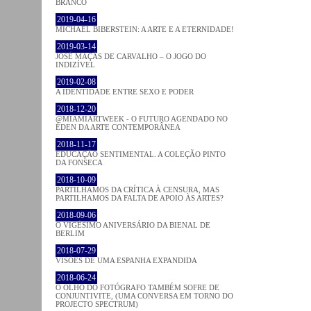
BRANCO
2019-04-16
MICHAEL BIBERSTEIN: A ARTE E A ETERNIDADE!
2019-03-14
JOSÉ MAÇÃS DE CARVALHO – O JOGO DO
INDIZÍVEL
2019-02-08
A IDENTIDADE ENTRE SEXO E PODER
2018-12-20
@MIAMIARTWEEK - O FUTURO AGENDADO NO
ÉDEN DA ARTE CONTEMPORÂNEA
2018-11-17
EDUCAÇÃO SENTIMENTAL. A COLEÇÃO PINTO
DA FONSECA
2018-10-09
PARTILHAMOS DA CRÍTICA À CENSURA, MAS
PARTILHAMOS DA FALTA DE APOIO ÀS ARTES?
2018-09-06
O VIGÉSIMO ANIVERSÁRIO DA BIENAL DE
BERLIM
2018-07-29
VISÕES DE UMA ESPANHA EXPANDIDA
2018-06-24
O OLHO DO FOTÓGRAFO TAMBÉM SOFRE DE
CONJUNTIVITE, (UMA CONVERSA EM TORNO DO
PROJECTO SPECTRUM)