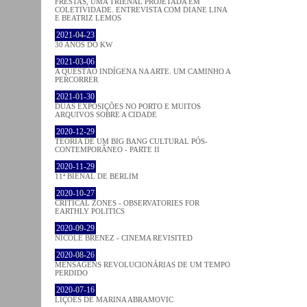
FRESTAS, UMA TRIENAL PROJETADA EM
COLETIVIDADE. ENTREVISTA COM DIANE LINA
E BEATRIZ LEMOS
2021-04-23
30 ANOS DO KW
2021-03-06
A QUESTÃO INDÍGENA NA ARTE. UM CAMINHO A
PERCORRER
2021-01-30
DUAS EXPOSIÇÕES NO PORTO E MUITOS
ARQUIVOS SOBRE A CIDADE
2020-12-29
TEORIA DE UM BIG BANG CULTURAL PÓS-
CONTEMPORÂNEO - PARTE II
2020-11-29
11ª BIENAL DE BERLIM
2020-10-27
CRITICAL ZONES - OBSERVATORIES FOR
EARTHLY POLITICS
2020-09-29
NICOLE BRENEZ - CINEMA REVISITED
2020-08-26
MENSAGENS REVOLUCIONÁRIAS DE UM TEMPO
PERDIDO
2020-07-16
LIÇÕES DE MARINA ABRAMOVIC