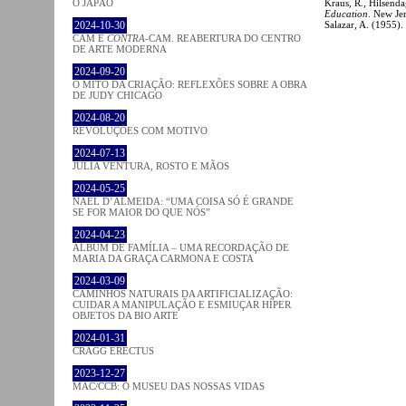
O JAPÃO
Kraus, R., Hilsenda
Education
. New Jer
2024-10-30
Salazar, A. (1955).
CAM E
CONTRA
-CAM. REABERTURA DO CENTRO
DE ARTE MODERNA
2024-09-20
O MITO DA CRIAÇÃO: REFLEXÕES SOBRE A OBRA
DE JUDY CHICAGO
2024-08-20
REVOLUÇÕES COM MOTIVO
2024-07-13
JÚLIA VENTURA, ROSTO E MÃOS
2024-05-25
NAEL D’ALMEIDA: “UMA COISA SÓ É GRANDE
SE FOR MAIOR DO QUE NÓS”
2024-04-23
ÁLBUM DE FAMÍLIA – UMA RECORDAÇÃO DE
MARIA DA GRAÇA CARMONA E COSTA
2024-03-09
CAMINHOS NATURAIS DA ARTIFICIALIZAÇÃO:
CUIDAR A MANIPULAÇÃO E ESMIUÇAR HÍPER
OBJETOS DA BIO ARTE
2024-01-31
CRAGG ERECTUS
2023-12-27
MAC/CCB: O MUSEU DAS NOSSAS VIDAS