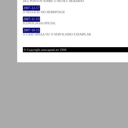
DEZ PONTOS SOBRE O MUSEU BERARDO
2007-12-17
O NEGÓCIO DO HERMITAGE
2007-11-15
ICONOLOGIA OFICIAL
2007-10-15
O CASO MNAA OU O SERVILISMO EXEMPLAR
© Copyright artecapital.art 2006