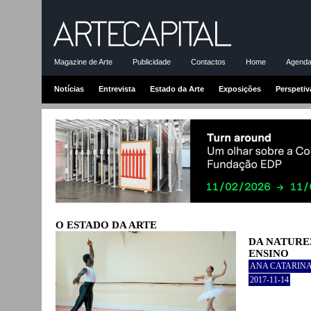
Magazine de Arte
Publicidade
Contactos
Home
Agenda-
Notícias
Entrevista
Estado da Arte
Exposições
Perspetiv
O ESTADO DA ARTE
DA NATURE
ENSINO
ANA CATARIN
2017-11-14