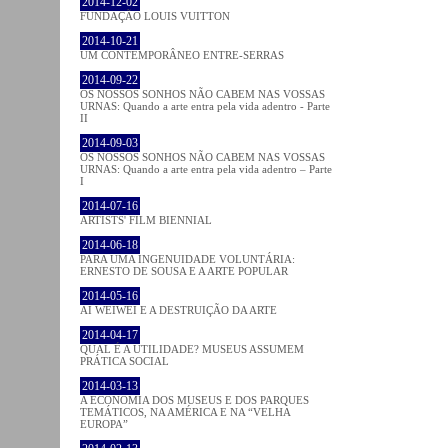
2014-12-02
FUNDAÇÃO LOUIS VUITTON
2014-10-21
UM CONTEMPORÂNEO ENTRE-SERRAS
2014-09-22
OS NOSSOS SONHOS NÃO CABEM NAS VOSSAS
URNAS: Quando a arte entra pela vida adentro - Parte
II
2014-09-03
OS NOSSOS SONHOS NÃO CABEM NAS VOSSAS
URNAS: Quando a arte entra pela vida adentro – Parte
I
2014-07-16
ARTISTS' FILM BIENNIAL
2014-06-18
PARA UMA INGENUIDADE VOLUNTÁRIA:
ERNESTO DE SOUSA E A ARTE POPULAR
2014-05-16
AI WEIWEI E A DESTRUIÇÃO DA ARTE
2014-04-17
QUAL É A UTILIDADE? MUSEUS ASSUMEM
PRÁTICA SOCIAL
2014-03-13
A ECONOMIA DOS MUSEUS E DOS PARQUES
TEMÁTICOS, NA AMÉRICA E NA “VELHA
EUROPA”