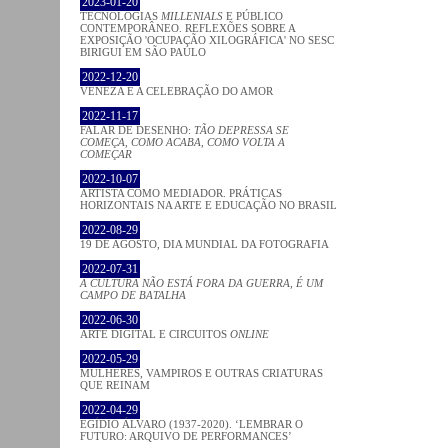
2023-01-20
TECNOLOGIAS
MILLENIALS
E PÚBLICO
CONTEMPORÂNEO. REFLEXÕES SOBRE A
EXPOSIÇÃO 'OCUPAÇÃO XILOGRÁFICA' NO SESC
BIRIGUI EM SÃO PAULO
2022-12-20
VENEZA E A CELEBRAÇÃO DO AMOR
2022-11-17
FALAR DE DESENHO:
TÃO DEPRESSA SE
COMEÇA, COMO ACABA, COMO VOLTA A
COMEÇAR
2022-10-07
ARTISTA COMO MEDIADOR. PRÁTICAS
HORIZONTAIS NA ARTE E EDUCAÇÃO NO BRASIL
2022-08-29
19 DE AGOSTO, DIA MUNDIAL DA FOTOGRAFIA
2022-07-31
A CULTURA NÃO ESTÁ FORA DA GUERRA, É UM
CAMPO DE BATALHA
2022-06-30
ARTE DIGITAL E CIRCUITOS
ONLINE
2022-05-29
MULHERES, VAMPIROS E OUTRAS CRIATURAS
QUE REINAM
2022-04-29
EGÍDIO ÁLVARO (1937-2020). ‘LEMBRAR O
FUTURO: ARQUIVO DE PERFORMANCES’