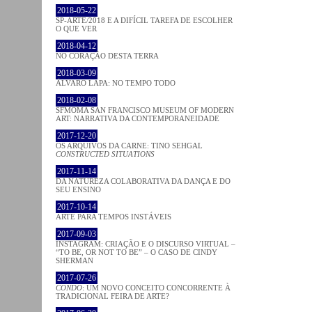
2018-05-22
SP-ARTE/2018 E A DIFÍCIL TAREFA DE ESCOLHER
O QUE VER
2018-04-12
NO CORAÇÂO DESTA TERRA
2018-03-09
ÁLVARO LAPA: NO TEMPO TODO
2018-02-08
SFMOMA SAN FRANCISCO MUSEUM OF MODERN
ART: NARRATIVA DA CONTEMPORANEIDADE
2017-12-20
OS ARQUIVOS DA CARNE: TINO SEHGAL
CONSTRUCTED SITUATIONS
2017-11-14
DA NATUREZA COLABORATIVA DA DANÇA E DO
SEU ENSINO
2017-10-14
ARTE PARA TEMPOS INSTÁVEIS
2017-09-03
INSTAGRAM: CRIAÇÃO E O DISCURSO VIRTUAL –
“TO BE, OR NOT TO BE” – O CASO DE CINDY
SHERMAN
2017-07-26
CONDO
: UM NOVO CONCEITO CONCORRENTE À
TRADICIONAL FEIRA DE ARTE?