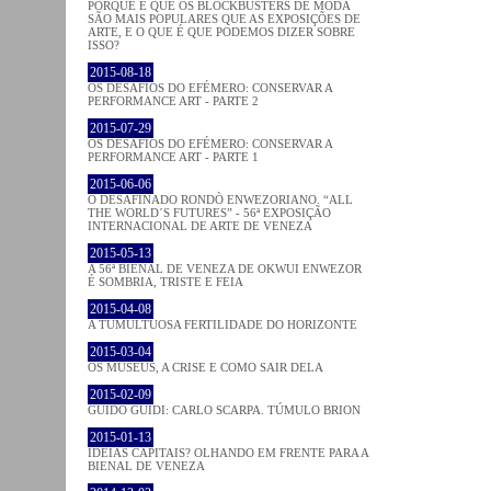
PORQUE É QUE OS BLOCKBUSTERS DE MODA
SÃO MAIS POPULARES QUE AS EXPOSIÇÕES DE
ARTE, E O QUE É QUE PODEMOS DIZER SOBRE
ISSO?
2015-08-18
OS DESAFIOS DO EFÉMERO: CONSERVAR A
PERFORMANCE ART - PARTE 2
2015-07-29
OS DESAFIOS DO EFÉMERO: CONSERVAR A
PERFORMANCE ART - PARTE 1
2015-06-06
O DESAFINADO RONDÒ ENWEZORIANO. “ALL
THE WORLD´S FUTURES” - 56ª EXPOSIÇÃO
INTERNACIONAL DE ARTE DE VENEZA
2015-05-13
A 56ª BIENAL DE VENEZA DE OKWUI ENWEZOR
É SOMBRIA, TRISTE E FEIA
2015-04-08
A TUMULTUOSA FERTILIDADE DO HORIZONTE
2015-03-04
OS MUSEUS, A CRISE E COMO SAIR DELA
2015-02-09
GUIDO GUIDI: CARLO SCARPA. TÚMULO BRION
2015-01-13
IDEIAS CAPITAIS? OLHANDO EM FRENTE PARA A
BIENAL DE VENEZA