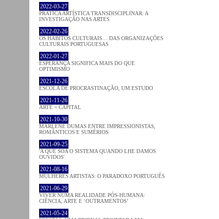
2022-03-27
PRATICA ARTÍSTICA TRANSDISCIPLINAR: A
INVESTIGAÇÃO NAS ARTES
2022-02-26
OS HÁBITOS CULTURAIS… DAS ORGANIZAÇÕES
CULTURAIS PORTUGUESAS
2022-01-27
ESPERANÇA SIGNIFICA MAIS DO QUE
OPTIMISMO
2021-12-26
ESCOLA DE PROCRASTINAÇÃO, UM ESTUDO
2021-11-26
ARTE = CAPITAL
2021-10-30
MARLENE DUMAS ENTRE IMPRESSIONISTAS,
ROMÂNTICOS E SUMÉRIOS
2021-09-25
'A QUE SOA O SISTEMA QUANDO LHE DAMOS
OUVIDOS'
2021-08-16
MULHERES ARTISTAS: O PARADOXO PORTUGUÊS
2021-06-29
VIVER NUMA REALIDADE PÓS-HUMANA:
CIÊNCIA, ARTE E ‘OUTRAMENTOS’
2021-05-24