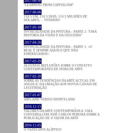
2017-06-30
"LEARNING FROM CAPITALISM"
2017-06-06
110.5 UM, 110.5 DOIS, 110.5 MILHÕES DE
DÓLARES,… VENDIDO!
2017-05-18
INVISUALIDADE DA PINTURA – PARTE 2: "UMA
HISTÓRIA DA VISÃO E DA CEGUEIRA"
2017-04-26
INVISUALIDADE DA PINTURA – PARTE 1: «O
REAL É SEMPRE AQUILO QUE NÃO
ESPERÁVAMOS»
2017-03-29
ALGUMAS REFLEXÕES SOBRE O CONCEITO
CONTEMPORÂNEO DE FEIRA DE ARTE
2017-02-20
SOBRE AS TENDÊNCIAS DA ARTE ACTUAL EM
ANGOLA: DA CRIAÇÃO AOS NOVOS CANAIS DE
LEGITIMAÇÃO
2017-01-07
ARTLAND VERSUS DISNEYLAND
2016-12-15
VALORES DA ARTE CONTEMPORÂNEA: UMA
CONVERSA COM JOSÉ CARLOS PEREIRA SOBRE A
PUBLICAÇÃO DE
O VALOR DA ARTE
2016-11-05
O VAZIO APOCALÍPTICO