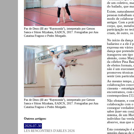
de um coletivo, ma
do bailado, que ma
Existe, naturalment
pessoas trabalham 
modo de colaborar 
antigas. Com a prá
corpo, que, metafo
Pas de Deux (III ato “Raymonda"), interpretado por Gerson
participação no tec
Sanca e Shion Miyahara, EADCN, 2017. Fotografias por Ana
criam, de outro, o
Catarina Fragoso e Pedro Morgado.
No início da dança
bailarino e a ele é 
expressa em vários
dança que pretendem
inaugurou um tipo 
alemão, como Mary 
da célebre Pina Ba
de efeitos formais,
não é um executant
promoveu técnicas 
sentir (em particula
Ao mesmo tempo, p
colaborações concre
cineasta – estratég
encontramos, com m
contemporânea [1]
Pas de Deux (III ato “Raymonda"), interpretado por Gerson
Não obstante, e co
Sanca e Shion Miyahara, EADCN, 2017. Fotografias por Ana
colaboração com o 
Catarina Fragoso e Pedro Morgado.
consegue verdadei
saber
fazer
em conju
sistema, de um
Mu
Outros artigos:
indivíduo faz verd
absorve, mas que o 
2026-07-30
Esta constatação é
LES RENCONTRES D'ARLES 2026
simples danças de r