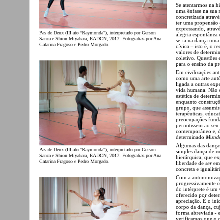
Se atentarmos na hi
uma ênfase na sua n
concretizada atravé
ter uma propensão 
expressando, atravé
Pas de Deux (III ato “Raymonda"), interpretado por Gerson
alegria espontânea
Sanca e Shion Miyahara, EADCN, 2017. Fotografias por Ana
se-ia na dança uma 
Catarina Fragoso e Pedro Morgado.
cívica – isto é, o 
valores de determi
coletivo. Questões 
para o ensino da pr
Em civilizações an
como uma arte autó
ligada a outras exp
vida humana. Não e
estética de determ
enquanto construçõ
grupo, que assumira
terapêuticas, educa
preocupações funda
permitissem ao seu 
contemporâneo e, de
determinado
Mund
Algumas das danças 
Pas de Deux (III ato “Raymonda"), interpretado por Gerson
simples dança de ro
Sanca e Shion Miyahara, EADCN, 2017. Fotografias por Ana
hierárquica, que ex
Catarina Fragoso e Pedro Morgado.
liberdade de
ser
em
concreta e igualitá
Com a autonomização
progressivamente 
do intérprete é um 
oferecido por deter
apreciação. É o iní
corpo da dança, cuj
forma abreviada - 
verificamos que o 