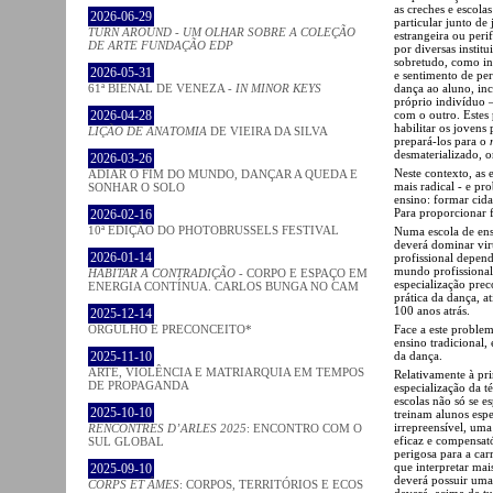
as creches e escola
2026-06-29
particular junto d
TURN AROUND - UM OLHAR SOBRE A COLEÇÃO
estrangeira ou peri
DE ARTE FUNDAÇÃO EDP
por diversas instit
sobretudo, como ins
2026-05-31
e sentimento de pe
61ª BIENAL DE VENEZA -
IN MINOR KEYS
dança ao aluno, in
próprio indivíduo 
2026-04-28
com o outro. Estes 
habilitar os jovens
LIÇÃO DE ANATOMIA
DE VIEIRA DA SILVA
prepará-los para o
desmaterializado, on
2026-03-26
Neste contexto, as 
ADIAR O FIM DO MUNDO, DANÇAR A QUEDA E
mais radical - e pr
SONHAR O SOLO
ensino: formar cid
Para proporcionar 
2026-02-16
10ª EDIÇÃO DO PHOTOBRUSSELS FESTIVAL
Numa escola de ensi
deverá dominar vir
2026-01-14
profissional depend
mundo profissional
HABITAR A CONTRADIÇÃO
- CORPO E ESPAÇO EM
especialização prec
ENERGIA CONTÍNUA. CARLOS BUNGA NO CAM
prática da dança, a
100 anos atrás.
2025-12-14
ORGULHO E PRECONCEITO*
Face a este problem
ensino tradicional,
2025-11-10
da dança.
ARTE, VIOLÊNCIA E MATRIARQUIA EM TEMPOS
Relativamente à pri
DE PROPAGANDA
especialização da t
escolas não só se e
2025-10-10
treinam alunos espe
irrepreensível, uma
RENCONTRES D’ARLES 2025
: ENCONTRO COM O
eficaz e compensat
SUL GLOBAL
perigosa para a car
que interpretar mai
2025-09-10
deverá possuir uma 
CORPS ET ÂMES
: CORPOS, TERRITÓRIOS E ECOS
deverá, acima de tu