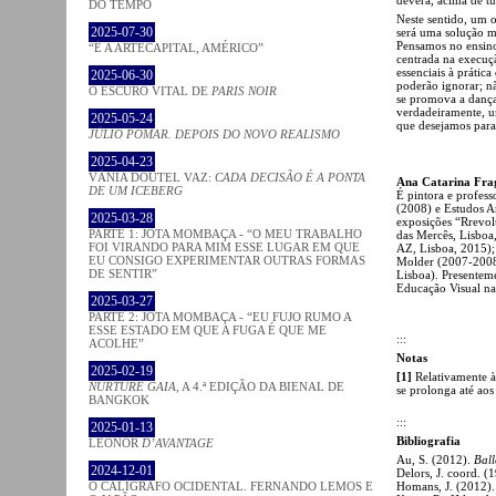
DO TEMPO
Neste sentido, um o
2025-07-30
será uma solução ma
Pensamos no ensin
“É A ARTECAPITAL, AMÉRICO”
centrada na execuç
essenciais à prátic
2025-06-30
poderão ignorar; nã
O ESCURO VITAL DE
PARIS NOIR
se promova a dança 
verdadeiramente,
2025-05-24
que desejamos para
JÚLIO POMAR. DEPOIS DO NOVO REALISMO
2025-04-23
VÂNIA DOUTEL VAZ:
CADA DECISÃO É A PONTA
Ana Catarina Fra
DE UM ICEBERG
É pintora e professo
(2008) e Estudos Ar
2025-03-28
exposições “Rrevol
PARTE 1: JOTA MOMBAÇA - “O MEU TRABALHO
das Mercês, Lisboa
FOI VIRANDO PARA MIM ESSE LUGAR EM QUE
AZ, Lisboa, 2015);
EU CONSIGO EXPERIMENTAR OUTRAS FORMAS
Molder (2007-2008,
DE SENTIR”
Lisboa). Presenteme
Educação Visual na
2025-03-27
PARTE 2: JOTA MOMBAÇA - “EU FUJO RUMO A
ESSE ESTADO EM QUE A FUGA É QUE ME
:::
ACOLHE”
Notas
2025-02-19
[1]
Relativamente à
NURTURE GAIA
, A 4.ª EDIÇÃO DA BIENAL DE
se prolonga até aos 
BANGKOK
:::
2025-01-13
Bibliografia
LEONOR
D’AVANTAGE
Au, S. (2012).
Bal
2024-12-01
Delors, J. coord. (
O CALÍGRAFO OCIDENTAL. FERNANDO LEMOS E
Homans, J. (2012)