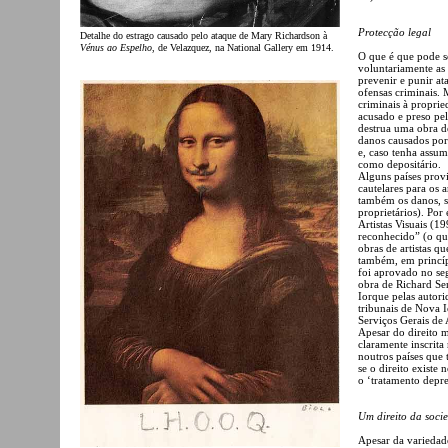
Protecção legal
Detalhe do estrago causado pelo ataque de Mary Richardson à
Vénus ao Espelho
, de Velazquez, na National Gallery em 1914.
O que é que pode se
voluntariamente as
prevenir e punir at
ofensas criminais.
criminais à proprie
acusado e preso pel
destrua uma obra de
danos causados por
e, caso tenha assum
como depositário.
Alguns países provi
cautelares para os a
também os danos, se
proprietários). Por
Artistas Visuais (1
reconhecido” (o que
obras de artistas q
também, em princípi
foi aprovado no se
obra de Richard Se
Iorque pelas autor
tribunais de Nova 
Serviços Gerais de
Apesar do direito m
claramente inscrita 
noutros países que 
se o direito existe
o ‘tratamento depre
Um direito da soci
Apesar da variedade