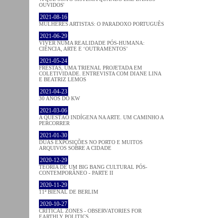
OUVIDOS'
2021-08-16
MULHERES ARTISTAS: O PARADOXO PORTUGUÊS
2021-06-29
VIVER NUMA REALIDADE PÓS-HUMANA:
CIÊNCIA, ARTE E ‘OUTRAMENTOS’
2021-05-24
FRESTAS, UMA TRIENAL PROJETADA EM
COLETIVIDADE. ENTREVISTA COM DIANE LINA
E BEATRIZ LEMOS
2021-04-23
30 ANOS DO KW
2021-03-06
A QUESTÃO INDÍGENA NA ARTE. UM CAMINHO A
PERCORRER
2021-01-30
DUAS EXPOSIÇÕES NO PORTO E MUITOS
ARQUIVOS SOBRE A CIDADE
2020-12-29
TEORIA DE UM BIG BANG CULTURAL PÓS-
CONTEMPORÂNEO - PARTE II
2020-11-29
11ª BIENAL DE BERLIM
2020-10-27
CRITICAL ZONES - OBSERVATORIES FOR
EARTHLY POLITICS