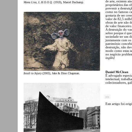
de arte, existem ain
Mona Lisa, L.H.O.O.Q.
(1919), Marcel Duchamp.
proprietários das ob
prevenir a destruiç
como no famoso cas
gostaria de ser cr
valor de 82,5 milhõ
obras de arte não d
de valor financeiro
A destruição do vas
sobre porque é que 
sociedade ter um dir
juntamente com os d
património concebi
destruição, não dev
modo como estas se
no negócio problem
inglês]
Daniel McClean
Insult to Injury
(2003), Jake & Dino Chapman.
É advogado especial
intelectual, trabal
colecionadores, gal
::::
Este artigo foi ori