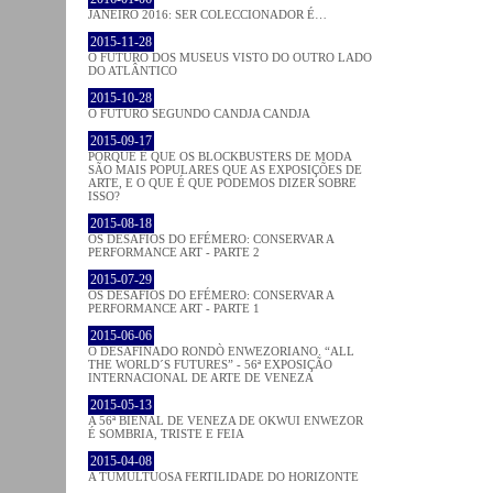
JANEIRO 2016: SER COLECCIONADOR É…
2015-11-28
O FUTURO DOS MUSEUS VISTO DO OUTRO LADO
DO ATLÂNTICO
2015-10-28
O FUTURO SEGUNDO CANDJA CANDJA
2015-09-17
PORQUE É QUE OS BLOCKBUSTERS DE MODA
SÃO MAIS POPULARES QUE AS EXPOSIÇÕES DE
ARTE, E O QUE É QUE PODEMOS DIZER SOBRE
ISSO?
2015-08-18
OS DESAFIOS DO EFÉMERO: CONSERVAR A
PERFORMANCE ART - PARTE 2
2015-07-29
OS DESAFIOS DO EFÉMERO: CONSERVAR A
PERFORMANCE ART - PARTE 1
2015-06-06
O DESAFINADO RONDÒ ENWEZORIANO. “ALL
THE WORLD´S FUTURES” - 56ª EXPOSIÇÃO
INTERNACIONAL DE ARTE DE VENEZA
2015-05-13
A 56ª BIENAL DE VENEZA DE OKWUI ENWEZOR
É SOMBRIA, TRISTE E FEIA
2015-04-08
A TUMULTUOSA FERTILIDADE DO HORIZONTE