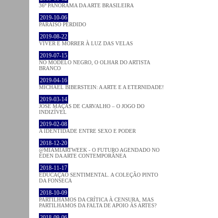
36º PANORAMA DA ARTE BRASILEIRA
2019-10-06
PARAÍSO PERDIDO
2019-08-22
VIVER E MORRER À LUZ DAS VELAS
2019-07-15
NO MODELO NEGRO, O OLHAR DO ARTISTA
BRANCO
2019-04-16
MICHAEL BIBERSTEIN: A ARTE E A ETERNIDADE!
2019-03-14
JOSÉ MAÇÃS DE CARVALHO – O JOGO DO
INDIZÍVEL
2019-02-08
A IDENTIDADE ENTRE SEXO E PODER
2018-12-20
@MIAMIARTWEEK - O FUTURO AGENDADO NO
ÉDEN DA ARTE CONTEMPORÂNEA
2018-11-17
EDUCAÇÃO SENTIMENTAL. A COLEÇÃO PINTO
DA FONSECA
2018-10-09
PARTILHAMOS DA CRÍTICA À CENSURA, MAS
PARTILHAMOS DA FALTA DE APOIO ÀS ARTES?
2018-09-06