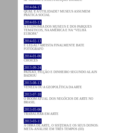
2014-04-17
QUAL É A UTILIDADE? MUSEUS ASSUMEM
PRÁTICA SOCIAL
2014-03-13
A ECONOMIA DOS MUSEUS E DOS PARQUES
TEMÁTICOS, NA AMÉRICA E NA “VELHA
EUROPA”
2014-02-13
É LEGAL? ARTISTA FINALMENTE BATE
FOTÓGRAFO
2014-01-06
CHOICES
2013-09-24
PAIXÃO, FICÇÃO E DINHEIRO SEGUNDO ALAIN
BADIOU
2013-08-13
VENEZA OU A GEOPOLÍTICA DA ARTE
2013-07-10
O BOOM ATUAL DOS NEGÓCIOS DE ARTE NO
BRASIL
2013-05-06
TRABALHAR EM ARTE
2013-03-11
A OBRA DE ARTE, O SISTEMA E OS SEUS DONOS:
META-ANÁLISE EM TRÊS TEMPOS (III)