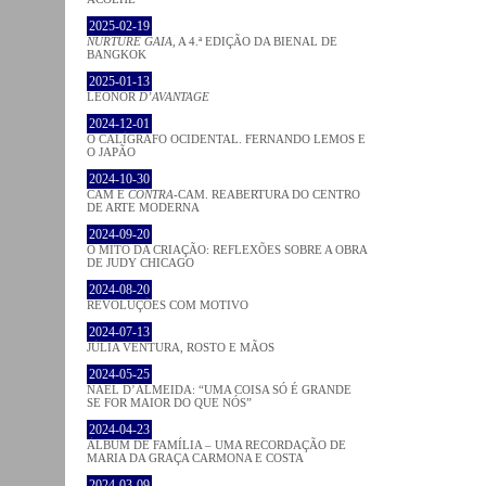
2025-02-19
NURTURE GAIA
, A 4.ª EDIÇÃO DA BIENAL DE
BANGKOK
2025-01-13
LEONOR
D’AVANTAGE
2024-12-01
O CALÍGRAFO OCIDENTAL. FERNANDO LEMOS E
O JAPÃO
2024-10-30
CAM E
CONTRA
-CAM. REABERTURA DO CENTRO
DE ARTE MODERNA
2024-09-20
O MITO DA CRIAÇÃO: REFLEXÕES SOBRE A OBRA
DE JUDY CHICAGO
2024-08-20
REVOLUÇÕES COM MOTIVO
2024-07-13
JÚLIA VENTURA, ROSTO E MÃOS
2024-05-25
NAEL D’ALMEIDA: “UMA COISA SÓ É GRANDE
SE FOR MAIOR DO QUE NÓS”
2024-04-23
ÁLBUM DE FAMÍLIA – UMA RECORDAÇÃO DE
MARIA DA GRAÇA CARMONA E COSTA
2024-03-09