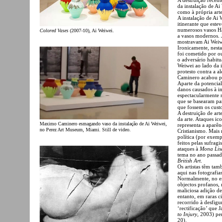
da instalação de Ai
como à própria arte
A instalação de Ai
itinerante que est
numerosos vasos Ha
Colored Vases
(2007-10), Ai Weiwei.
a vasos modernos. J
mostravam Ai Weiwe
Ironicamente, nesta
foi cometido por ou
o adversário habitu
Weiwei ao lado da 
protesto contra a a
Caminero acabou po
Aparte da potencial
danos causados à i
espectacularmente 
que se basearam pa
que fossem os custo
A destruição de art
da arte. Ataques ic
Maximo Caminero esmagando vaso da instalação de Ai Weiwei,
representa a aparên
no Perez Art Museum, Miami. Still de video.
Cristianismo. Mais 
política (por exemp
feitos pelas sufrag
ataques à
Mona Lis
tema no ano passa
British Art
.
Os artistas têm ta
aqui nas fotografia
Normalmente, no en
objectos profanos,
maliciosa adição d
entanto, em raras c
recorrido à desfigu
‘rectificação’ que 
to Injury
, 2003) pe
20).