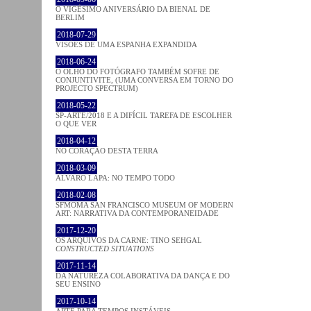
O VIGÉSIMO ANIVERSÁRIO DA BIENAL DE
BERLIM
2018-07-29
VISÕES DE UMA ESPANHA EXPANDIDA
2018-06-24
O OLHO DO FOTÓGRAFO TAMBÉM SOFRE DE
CONJUNTIVITE, (UMA CONVERSA EM TORNO DO
PROJECTO SPECTRUM)
2018-05-22
SP-ARTE/2018 E A DIFÍCIL TAREFA DE ESCOLHER
O QUE VER
2018-04-12
NO CORAÇÂO DESTA TERRA
2018-03-09
ÁLVARO LAPA: NO TEMPO TODO
2018-02-08
SFMOMA SAN FRANCISCO MUSEUM OF MODERN
ART: NARRATIVA DA CONTEMPORANEIDADE
2017-12-20
OS ARQUIVOS DA CARNE: TINO SEHGAL
CONSTRUCTED SITUATIONS
2017-11-14
DA NATUREZA COLABORATIVA DA DANÇA E DO
SEU ENSINO
2017-10-14
ARTE PARA TEMPOS INSTÁVEIS