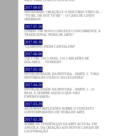
2017-09-03
INSTAGRAM: CRIAÇÃO E O DISCURSO VIRTUAL –
“TO BE, OR NOT TO BE” – O CASO DE CINDY
SHERMAN
2017-07-26
CONDO
: UM NOVO CONCEITO CONCORRENTE À
TRADICIONAL FEIRA DE ARTE?
2017-06-30
"LEARNING FROM CAPITALISM"
2017-06-06
110.5 UM, 110.5 DOIS, 110.5 MILHÕES DE
DÓLARES,… VENDIDO!
2017-05-18
INVISUALIDADE DA PINTURA – PARTE 2: "UMA
HISTÓRIA DA VISÃO E DA CEGUEIRA"
2017-04-26
INVISUALIDADE DA PINTURA – PARTE 1: «O
REAL É SEMPRE AQUILO QUE NÃO
ESPERÁVAMOS»
2017-03-29
ALGUMAS REFLEXÕES SOBRE O CONCEITO
CONTEMPORÂNEO DE FEIRA DE ARTE
2017-02-20
SOBRE AS TENDÊNCIAS DA ARTE ACTUAL EM
ANGOLA: DA CRIAÇÃO AOS NOVOS CANAIS DE
LEGITIMAÇÃO