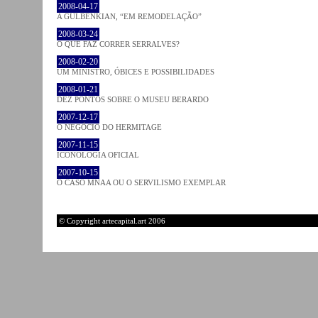
2008-04-17
A GULBENKIAN, “EM REMODELAÇÃO”
2008-03-24
O QUE FAZ CORRER SERRALVES?
2008-02-20
UM MINISTRO, ÓBICES E POSSIBILIDADES
2008-01-21
DEZ PONTOS SOBRE O MUSEU BERARDO
2007-12-17
O NEGÓCIO DO HERMITAGE
2007-11-15
ICONOLOGIA OFICIAL
2007-10-15
O CASO MNAA OU O SERVILISMO EXEMPLAR
© Copyright artecapital.art 2006