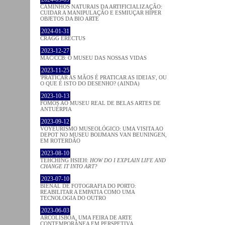
CAMINHOS NATURAIS DA ARTIFICIALIZAÇÃO:
CUIDAR A MANIPULAÇÃO E ESMIUÇAR HÍPER
OBJETOS DA BIO ARTE
2024-01-31
CRAGG ERECTUS
2023-12-27
MAC/CCB: O MUSEU DAS NOSSAS VIDAS
2023-11-25
'PRATICAR AS MÃOS É PRATICAR AS IDEIAS', OU
O QUE É ISTO DO DESENHO? (AINDA)
2023-10-13
FOMOS AO MUSEU REAL DE BELAS ARTES DE
ANTUÉRPIA
2023-09-12
VOYEURISMO MUSEOLÓGICO: UMA VISITA AO
DEPOT NO MUSEU BOIJMANS VAN BEUNINGEN,
EM ROTERDÃO
2023-08-10
TEHCHING HSIEH:
HOW DO I EXPLAIN LIFE AND
CHANGE IT INTO ART?
2023-07-10
BIENAL DE FOTOGRAFIA DO PORTO:
REABILITAR A EMPATIA COMO UMA
TECNOLOGIA DO OUTRO
2023-06-03
ARCOLISBOA, UMA FEIRA DE ARTE
CONTEMPORÂNEA EM PERSPETIVA