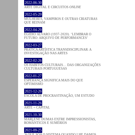
2022-06-30
ARTE DIGITAL E CIRCUITOS
ONLINE
2022-05-29
MULHERES, VAMPIROS E OUTRAS CRIATURAS
QUE REINAM
2022-04-29
EGÍDIO ÁLVARO (1937-2020). ‘LEMBRAR O
FUTURO: ARQUIVO DE PERFORMANCES’
2022-03-27
PRATICA ARTÍSTICA TRANSDISCIPLINAR: A
INVESTIGAÇÃO NAS ARTES
2022-02-26
OS HÁBITOS CULTURAIS… DAS ORGANIZAÇÕES
CULTURAIS PORTUGUESAS
2022-01-27
ESPERANÇA SIGNIFICA MAIS DO QUE
OPTIMISMO
2021-12-26
ESCOLA DE PROCRASTINAÇÃO, UM ESTUDO
2021-11-26
ARTE = CAPITAL
2021-10-30
MARLENE DUMAS ENTRE IMPRESSIONISTAS,
ROMÂNTICOS E SUMÉRIOS
2021-09-25
'A QUE SOA O SISTEMA QUANDO LHE DAMOS