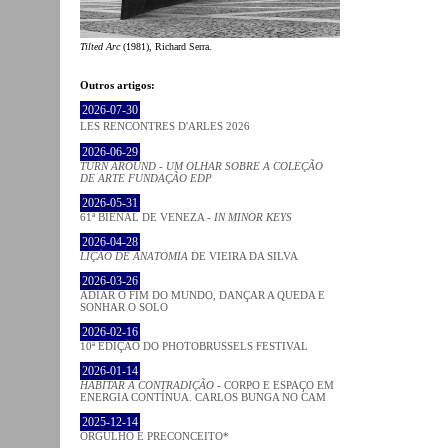
Tilted Arc
(1981), Richard Serra.
Outros artigos:
2026-07-30
LES RENCONTRES D'ARLES 2026
2026-06-29
TURN AROUND - UM OLHAR SOBRE A COLEÇÃO
DE ARTE FUNDAÇÃO EDP
2026-05-31
61ª BIENAL DE VENEZA -
IN MINOR KEYS
2026-04-28
LIÇÃO DE ANATOMIA
DE VIEIRA DA SILVA
2026-03-26
ADIAR O FIM DO MUNDO, DANÇAR A QUEDA E
SONHAR O SOLO
2026-02-16
10ª EDIÇÃO DO PHOTOBRUSSELS FESTIVAL
2026-01-14
HABITAR A CONTRADIÇÃO
- CORPO E ESPAÇO EM
ENERGIA CONTÍNUA. CARLOS BUNGA NO CAM
2025-12-14
ORGULHO E PRECONCEITO*