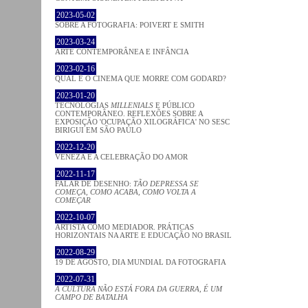
2023-05-02
SOBRE A FOTOGRAFIA: POIVERT E SMITH
2023-03-24
ARTE CONTEMPORÂNEA E INFÂNCIA
2023-02-16
QUAL É O CINEMA QUE MORRE COM GODARD?
2023-01-20
TECNOLOGIAS
MILLENIALS
E PÚBLICO
CONTEMPORÂNEO. REFLEXÕES SOBRE A
EXPOSIÇÃO 'OCUPAÇÃO XILOGRÁFICA' NO SESC
BIRIGUI EM SÃO PAULO
2022-12-20
VENEZA E A CELEBRAÇÃO DO AMOR
2022-11-17
FALAR DE DESENHO:
TÃO DEPRESSA SE
COMEÇA, COMO ACABA, COMO VOLTA A
COMEÇAR
2022-10-07
ARTISTA COMO MEDIADOR. PRÁTICAS
HORIZONTAIS NA ARTE E EDUCAÇÃO NO BRASIL
2022-08-29
19 DE AGOSTO, DIA MUNDIAL DA FOTOGRAFIA
2022-07-31
A CULTURA NÃO ESTÁ FORA DA GUERRA, É UM
CAMPO DE BATALHA