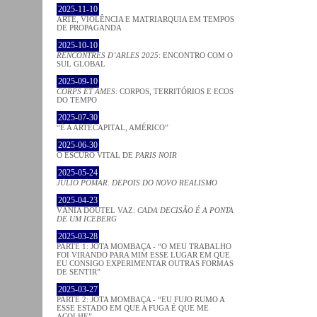
2025-11-10
ARTE, VIOLÊNCIA E MATRIARQUIA EM TEMPOS
DE PROPAGANDA
2025-10-10
RENCONTRES D’ARLES 2025
: ENCONTRO COM O
SUL GLOBAL
2025-09-10
CORPS ET ÂMES
: CORPOS, TERRITÓRIOS E ECOS
DO TEMPO
2025-07-30
“É A ARTECAPITAL, AMÉRICO”
2025-06-30
O ESCURO VITAL DE
PARIS NOIR
2025-05-24
JÚLIO POMAR. DEPOIS DO NOVO REALISMO
2025-04-23
VÂNIA DOUTEL VAZ:
CADA DECISÃO É A PONTA
DE UM ICEBERG
2025-03-28
PARTE 1: JOTA MOMBAÇA - “O MEU TRABALHO
FOI VIRANDO PARA MIM ESSE LUGAR EM QUE
EU CONSIGO EXPERIMENTAR OUTRAS FORMAS
DE SENTIR”
2025-03-27
PARTE 2: JOTA MOMBAÇA - “EU FUJO RUMO A
ESSE ESTADO EM QUE A FUGA É QUE ME
ACOLHE”