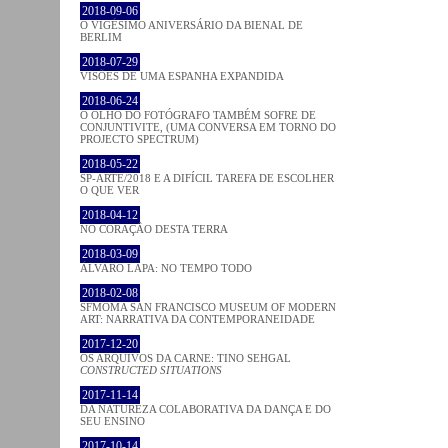
2018-09-06
O VIGÉSIMO ANIVERSÁRIO DA BIENAL DE
BERLIM
2018-07-29
VISÕES DE UMA ESPANHA EXPANDIDA
2018-06-24
O OLHO DO FOTÓGRAFO TAMBÉM SOFRE DE
CONJUNTIVITE, (UMA CONVERSA EM TORNO DO
PROJECTO SPECTRUM)
2018-05-22
SP-ARTE/2018 E A DIFÍCIL TAREFA DE ESCOLHER
O QUE VER
2018-04-12
NO CORAÇÂO DESTA TERRA
2018-03-09
ÁLVARO LAPA: NO TEMPO TODO
2018-02-08
SFMOMA SAN FRANCISCO MUSEUM OF MODERN
ART: NARRATIVA DA CONTEMPORANEIDADE
2017-12-20
OS ARQUIVOS DA CARNE: TINO SEHGAL
CONSTRUCTED SITUATIONS
2017-11-14
DA NATUREZA COLABORATIVA DA DANÇA E DO
SEU ENSINO
2017-10-14