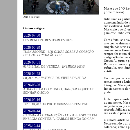
Mas o que é “O Sis
primeiro texto).
ARCOmadrid
Admitimos à partid
transcendência do 
sua evidência. Tod
Outros artigos:
Mas creio que só 
para esse limbo et
2026-07-30
Com efeito, se nos 
LES RENCONTRES D'ARLES 2026
arte com o sistema 
Ângelo não teria ex
2026-06-29
comerciantes floren
TURN AROUND - UM OLHAR SOBRE A COLEÇÃO
sempre foi muito c
DE ARTE FUNDAÇÃO EDP
designação de mece
Otávio Augusto e 
2026-05-31
Roma, convocado pe
61ª BIENAL DE VENEZA -
IN MINOR KEYS
triângulo, arte, di
existiu.
2026-04-28
LIÇÃO DE ANATOMIA
DE VIEIRA DA SILVA
Ou que tipo de rela
romantismo) e Luís 
2026-03-26
triângulo. Mas aqui
funcionamento do tr
ADIAR O FIM DO MUNDO, DANÇAR A QUEDA E
poder.
SONHAR O SOLO
É claro que a nost
2026-02-16
do momento. Mas se
10ª EDIÇÃO DO PHOTOBRUSSELS FESTIVAL
subjectivação (da o
reprodutibilidade 
2026-01-14
seu estatuto para a 
HABITAR A CONTRADIÇÃO
- CORPO E ESPAÇO EM
ENERGIA CONTÍNUA. CARLOS BUNGA NO CAM
O autor/o artista s
Nesse sentido e aí,
2025-12-14
colocado) entre a p
ORGULHO E PRECONCEITO*