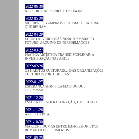
2022-06-30
ARTE DIGITAL E CIRCUITOS
ONLINE
2022-05-29
MULHERES, VAMPIROS E OUTRAS CRIATURAS
QUE REINAM
2022-04-29
EGÍDIO ÁLVARO (1937-2020). ‘LEMBRAR O
FUTURO: ARQUIVO DE PERFORMANCES’
2022-03-27
PRATICA ARTÍSTICA TRANSDISCIPLINAR: A
INVESTIGAÇÃO NAS ARTES
2022-02-26
OS HÁBITOS CULTURAIS… DAS ORGANIZAÇÕES
CULTURAIS PORTUGUESAS
2022-01-27
ESPERANÇA SIGNIFICA MAIS DO QUE
OPTIMISMO
2021-12-26
ESCOLA DE PROCRASTINAÇÃO, UM ESTUDO
2021-11-26
ARTE = CAPITAL
2021-10-30
MARLENE DUMAS ENTRE IMPRESSIONISTAS,
ROMÂNTICOS E SUMÉRIOS
2021-09-25