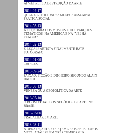
AI WEIWEI E A DESTRUIÇÃO DA ARTE
2014-04-17
QUAL É A UTILIDADE? MUSEUS ASSUMEM
PRÁTICA SOCIAL
2014-03-13
A ECONOMIA DOS MUSEUS E DOS PARQUES
TEMÁTICOS, NA AMÉRICA E NA “VELHA
EUROPA”
2014-02-13
É LEGAL? ARTISTA FINALMENTE BATE
FOTÓGRAFO
2014-01-06
CHOICES
2013-09-24
PAIXÃO, FICÇÃO E DINHEIRO SEGUNDO ALAIN
BADIOU
2013-08-13
VENEZA OU A GEOPOLÍTICA DA ARTE
2013-07-10
O BOOM ATUAL DOS NEGÓCIOS DE ARTE NO
BRASIL
2013-05-06
TRABALHAR EM ARTE
2013-03-11
A OBRA DE ARTE, O SISTEMA E OS SEUS DONOS:
META-ANÁLISE EM TRÊS TEMPOS (III)