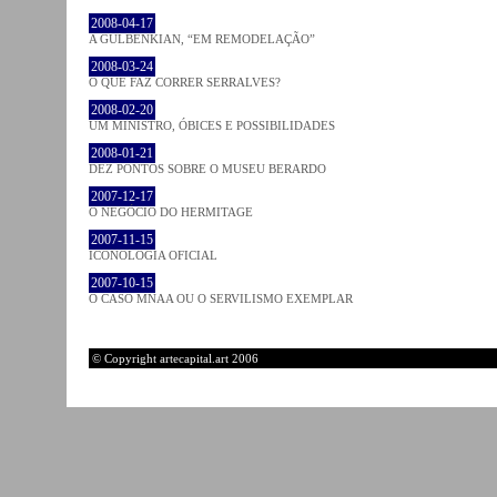
2008-04-17
A GULBENKIAN, “EM REMODELAÇÃO”
2008-03-24
O QUE FAZ CORRER SERRALVES?
2008-02-20
UM MINISTRO, ÓBICES E POSSIBILIDADES
2008-01-21
DEZ PONTOS SOBRE O MUSEU BERARDO
2007-12-17
O NEGÓCIO DO HERMITAGE
2007-11-15
ICONOLOGIA OFICIAL
2007-10-15
O CASO MNAA OU O SERVILISMO EXEMPLAR
© Copyright artecapital.art 2006