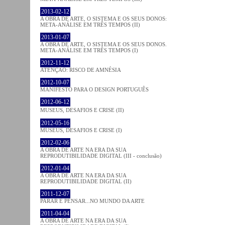
2013-02-12
A OBRA DE ARTE, O SISTEMA E OS SEUS DONOS:
META-ANÁLISE EM TRÊS TEMPOS (II)
2013-01-07
A OBRA DE ARTE, O SISTEMA E OS SEUS DONOS.
META-ANÁLISE EM TRÊS TEMPOS (I)
2012-11-12
ATENÇÃO: RISCO DE AMNÉSIA
2012-10-07
MANIFESTO PARA O DESIGN PORTUGUÊS
2012-06-12
MUSEUS, DESAFIOS E CRISE (II)
2012-05-16
MUSEUS, DESAFIOS E CRISE (I)
2012-02-06
A OBRA DE ARTE NA ERA DA SUA
REPRODUTIBILIDADE DIGITAL (III - conclusão)
2012-01-04
A OBRA DE ARTE NA ERA DA SUA
REPRODUTIBILIDADE DIGITAL (II)
2011-12-07
PARAR E PENSAR...NO MUNDO DA ARTE
2011-04-04
A OBRA DE ARTE NA ERA DA SUA