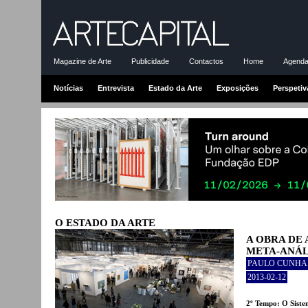
Magazine de Arte
Publicidade
Contactos
Home
Agenda-
Notícias
Entrevista
Estado da Arte
Exposições
Perspetiv
O ESTADO DA ARTE
A OBRA DE 
META-ANÁLI
PAULO CUNHA 
2013-02-12
2º Tempo: O Sist