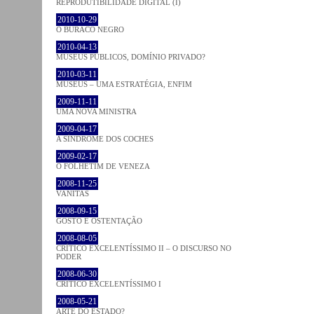
REPRODUTIBILIDADE DIGITAL (I)
2010-10-29
O BURACO NEGRO
2010-04-13
MUSEUS PÚBLICOS, DOMÍNIO PRIVADO?
2010-03-11
MUSEUS – UMA ESTRATÉGIA, ENFIM
2009-11-11
UMA NOVA MINISTRA
2009-04-17
A SÍNDROME DOS COCHES
2009-02-17
O FOLHETIM DE VENEZA
2008-11-25
VANITAS
2008-09-15
GOSTO E OSTENTAÇÃO
2008-08-05
CRÍTICO EXCELENTÍSSIMO II – O DISCURSO NO
PODER
2008-06-30
CRÍTICO EXCELENTÍSSIMO I
2008-05-21
ARTE DO ESTADO?