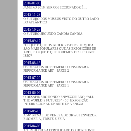
2016-01-06
JANEIRO 2016: SER COLECCIONADOR É…
2015-11-28
O FUTURO DOS MUSEUS VISTO DO OUTRO LADO
DO ATLÂNTICO
2015-10-28
O FUTURO SEGUNDO CANDJA CANDJA
2015-09-17
PORQUE É QUE OS BLOCKBUSTERS DE MODA
SÃO MAIS POPULARES QUE AS EXPOSIÇÕES DE
ARTE, E O QUE É QUE PODEMOS DIZER SOBRE
ISSO?
2015-08-18
OS DESAFIOS DO EFÉMERO: CONSERVAR A
PERFORMANCE ART - PARTE 2
2015-07-29
OS DESAFIOS DO EFÉMERO: CONSERVAR A
PERFORMANCE ART - PARTE 1
2015-06-06
O DESAFINADO RONDÒ ENWEZORIANO. “ALL
THE WORLD´S FUTURES” - 56ª EXPOSIÇÃO
INTERNACIONAL DE ARTE DE VENEZA
2015-05-13
A 56ª BIENAL DE VENEZA DE OKWUI ENWEZOR
É SOMBRIA, TRISTE E FEIA
2015-04-08
A TUMULTUOSA FERTILIDADE DO HORIZONTE