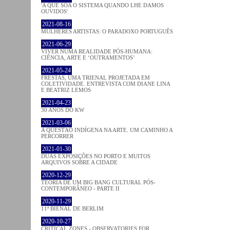
'A QUE SOA O SISTEMA QUANDO LHE DAMOS
OUVIDOS'
2021-08-16
MULHERES ARTISTAS: O PARADOXO PORTUGUÊS
2021-06-29
VIVER NUMA REALIDADE PÓS-HUMANA:
CIÊNCIA, ARTE E ‘OUTRAMENTOS’
2021-05-24
FRESTAS, UMA TRIENAL PROJETADA EM
COLETIVIDADE. ENTREVISTA COM DIANE LINA
E BEATRIZ LEMOS
2021-04-23
30 ANOS DO KW
2021-03-06
A QUESTÃO INDÍGENA NA ARTE. UM CAMINHO A
PERCORRER
2021-01-30
DUAS EXPOSIÇÕES NO PORTO E MUITOS
ARQUIVOS SOBRE A CIDADE
2020-12-29
TEORIA DE UM BIG BANG CULTURAL PÓS-
CONTEMPORÂNEO - PARTE II
2020-11-29
11ª BIENAL DE BERLIM
2020-10-27
CRITICAL ZONES - OBSERVATORIES FOR