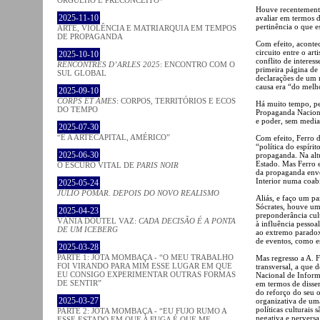
Houve recentemente
2025-11-10
avaliar em termos 
pertinência o que es
ARTE, VIOLÊNCIA E MATRIARQUIA EM TEMPOS
DE PROPAGANDA
Com efeito, acontec
circuito entre o art
2025-10-10
conflito de interes
RENCONTRES D’ARLES 2025
: ENCONTRO COM O
primeira página de
SUL GLOBAL
declarações de um m
causa era “do mel
2025-09-10
CORPS ET ÂMES
: CORPOS, TERRITÓRIOS E ECOS
Há muito tempo, pe
DO TEMPO
Propaganda Nacional,
e poder, sem media
2025-07-30
“É A ARTECAPITAL, AMÉRICO”
Com efeito, Ferro 
“política do espír
2025-06-30
propaganda. Na altu
Estado. Mas Ferro e
O ESCURO VITAL DE
PARIS NOIR
da propaganda envo
Interior numa coabi
2025-05-24
JÚLIO POMAR. DEPOIS DO NOVO REALISMO
Aliás, e faço um pa
Sócrates, houve um
2025-04-23
preponderância cul
VÂNIA DOUTEL VAZ:
CADA DECISÃO É A PONTA
à influência pessoa
DE UM ICEBERG
ao extremo paradox
de eventos, como e
2025-03-28
PARTE 1: JOTA MOMBAÇA - “O MEU TRABALHO
Mas regresso a A. F
FOI VIRANDO PARA MIM ESSE LUGAR EM QUE
transversal, a que 
EU CONSIGO EXPERIMENTAR OUTRAS FORMAS
Nacional de Inform
DE SENTIR”
em termos de dissem
do reforço do seu 
2025-03-27
organizativa de uma
políticas culturais
PARTE 2: JOTA MOMBAÇA - “EU FUJO RUMO A
negativa e pervers
ESSE ESTADO EM QUE A FUGA É QUE ME