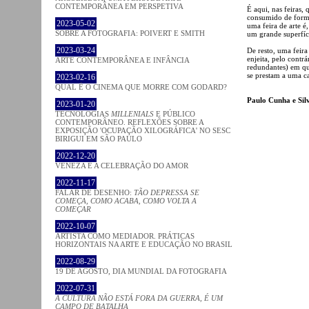
CONTEMPORÂNEA EM PERSPETIVA
É aqui, nas feiras,
consumido de forma
2023-05-02
uma feira de arte 
SOBRE A FOTOGRAFIA: POIVERT E SMITH
um grande superfíci
2023-03-24
De resto, uma feira
enjeita, pelo contr
ARTE CONTEMPORÂNEA E INFÂNCIA
redundantes) em que
se prestam a uma c
2023-02-16
QUAL É O CINEMA QUE MORRE COM GODARD?
Paulo Cunha e Sil
2023-01-20
TECNOLOGIAS
MILLENIALS
E PÚBLICO
CONTEMPORÂNEO. REFLEXÕES SOBRE A
EXPOSIÇÃO 'OCUPAÇÃO XILOGRÁFICA' NO SESC
BIRIGUI EM SÃO PAULO
2022-12-20
VENEZA E A CELEBRAÇÃO DO AMOR
2022-11-17
FALAR DE DESENHO:
TÃO DEPRESSA SE
COMEÇA, COMO ACABA, COMO VOLTA A
COMEÇAR
2022-10-07
ARTISTA COMO MEDIADOR. PRÁTICAS
HORIZONTAIS NA ARTE E EDUCAÇÃO NO BRASIL
2022-08-29
19 DE AGOSTO, DIA MUNDIAL DA FOTOGRAFIA
2022-07-31
A CULTURA NÃO ESTÁ FORA DA GUERRA, É UM
CAMPO DE BATALHA