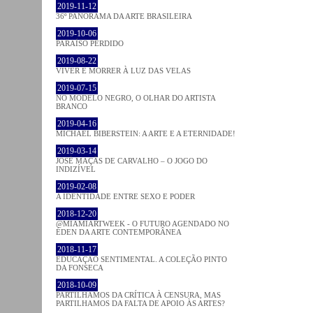
2019-11-12
36º PANORAMA DA ARTE BRASILEIRA
2019-10-06
PARAÍSO PERDIDO
2019-08-22
VIVER E MORRER À LUZ DAS VELAS
2019-07-15
NO MODELO NEGRO, O OLHAR DO ARTISTA
BRANCO
2019-04-16
MICHAEL BIBERSTEIN: A ARTE E A ETERNIDADE!
2019-03-14
JOSÉ MAÇÃS DE CARVALHO – O JOGO DO
INDIZÍVEL
2019-02-08
A IDENTIDADE ENTRE SEXO E PODER
2018-12-20
@MIAMIARTWEEK - O FUTURO AGENDADO NO
ÉDEN DA ARTE CONTEMPORÂNEA
2018-11-17
EDUCAÇÃO SENTIMENTAL. A COLEÇÃO PINTO
DA FONSECA
2018-10-09
PARTILHAMOS DA CRÍTICA À CENSURA, MAS
PARTILHAMOS DA FALTA DE APOIO ÀS ARTES?