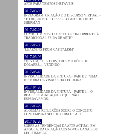
ARTE PARA TEMPOS INSTÁVEIS
2017-09-03
INSTAGRAM: CRIAÇÃO E O DISCURSO VIRTUAL –
“TO BE, OR NOT TO BE” – O CASO DE CINDY
SHERMAN
2017-07-26
CONDO
: UM NOVO CONCEITO CONCORRENTE À
TRADICIONAL FEIRA DE ARTE?
2017-06-30
"LEARNING FROM CAPITALISM"
2017-06-06
110.5 UM, 110.5 DOIS, 110.5 MILHÕES DE
DÓLARES,… VENDIDO!
2017-05-18
INVISUALIDADE DA PINTURA – PARTE 2: "UMA
HISTÓRIA DA VISÃO E DA CEGUEIRA"
2017-04-26
INVISUALIDADE DA PINTURA – PARTE 1: «O
REAL É SEMPRE AQUILO QUE NÃO
ESPERÁVAMOS»
2017-03-29
ALGUMAS REFLEXÕES SOBRE O CONCEITO
CONTEMPORÂNEO DE FEIRA DE ARTE
2017-02-20
SOBRE AS TENDÊNCIAS DA ARTE ACTUAL EM
ANGOLA: DA CRIAÇÃO AOS NOVOS CANAIS DE
LEGITIMAÇÃO