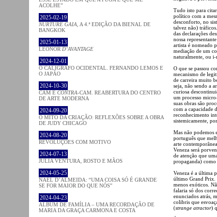
ACOLHE”
Tudo isto para cita
político com a mes
2025-02-19
desconforto, no sis
NURTURE GAIA
, A 4.ª EDIÇÃO DA BIENAL DE
talvez não) tráficos
BANGKOK
das declarações des
nossa representant
2025-01-13
artista é nomeado p
LEONOR
D’AVANTAGE
mediação de um com
naturalmente, ou i-
2024-12-01
O CALÍGRAFO OCIDENTAL. FERNANDO LEMOS E
O que se passou com
O JAPÃO
mecanismo de legiti
de carreira muito 
2024-10-30
seja, não sendo a a
curiosa descontinui
CAM E
CONTRA
-CAM. REABERTURA DO CENTRO
um processo micro-
DE ARTE MODERNA
suas obras são proc
com a capacidade de
2024-09-20
reconhecimento int
O MITO DA CRIAÇÃO: REFLEXÕES SOBRE A OBRA
sistemicamente, po
DE JUDY CHICAGO
Mas não podemos est
2024-08-20
português que mel
REVOLUÇÕES COM MOTIVO
arte contemporânea
Veneza será porven
2024-07-13
de atenção que uma
JÚLIA VENTURA, ROSTO E MÃOS
propaganda) como é
2024-05-25
Veneza é a última 
último Grand Prix.
NAEL D’ALMEIDA: “UMA COISA SÓ É GRANDE
menos exóticos. Não
SE FOR MAIOR DO QUE NÓS”
falaria só dos corr
enunciados atrás, 
2024-04-23
colibris que esvoaç
ÁLBUM DE FAMÍLIA – UMA RECORDAÇÃO DE
(
strange atractor
) 
MARIA DA GRAÇA CARMONA E COSTA