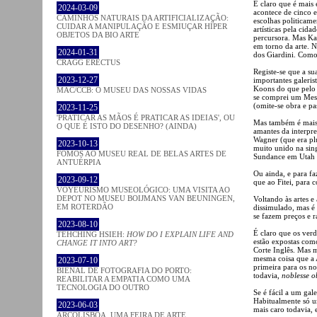
É claro que é mais
2024-03-09
acontece de cinco e
CAMINHOS NATURAIS DA ARTIFICIALIZAÇÃO:
escolhas politicame
CUIDAR A MANIPULAÇÃO E ESMIUÇAR HÍPER
artísticas pela ci
OBJETOS DA BIO ARTE
percursora. Mas Ka
em torno da arte. 
2024-01-31
dos Giardini. Como
CRAGG ERECTUS
Registe-se que a s
2023-12-27
importantes galeris
Koons do que pelo 
MAC/CCB: O MUSEU DAS NOSSAS VIDAS
se comprei um Messi
(omite-se obra e pa
2023-11-25
'PRATICAR AS MÃOS É PRATICAR AS IDEIAS', OU
Mas também é mais 
O QUE É ISTO DO DESENHO? (AINDA)
amantes da interpre
Wagner (que era pl
2023-10-13
muito unido na sing
FOMOS AO MUSEU REAL DE BELAS ARTES DE
Sundance em Utah 
ANTUÉRPIA
Ou ainda, e para f
2023-09-12
que ao Fitei, para
VOYEURISMO MUSEOLÓGICO: UMA VISITA AO
DEPOT NO MUSEU BOIJMANS VAN BEUNINGEN,
Voltando às artes 
EM ROTERDÃO
dissimulado, mas 
se fazem preços e r
2023-08-10
É claro que os verd
TEHCHING HSIEH:
HOW DO I EXPLAIN LIFE AND
estão expostas com
CHANGE IT INTO ART?
Corte Inglês. Mas 
mesma coisa que a A
2023-07-10
primeira para os n
BIENAL DE FOTOGRAFIA DO PORTO:
todavia,
noblesse o
REABILITAR A EMPATIA COMO UMA
TECNOLOGIA DO OUTRO
Se é fácil a um gal
Habitualmente só u
2023-06-03
mais caro todavia, 
ARCOLISBOA, UMA FEIRA DE ARTE