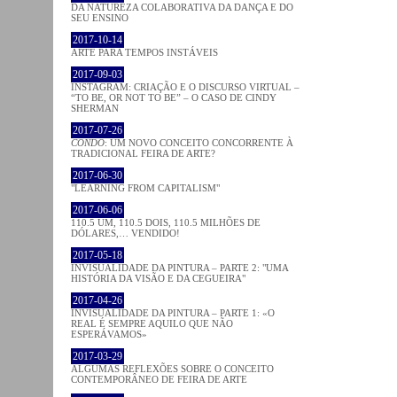
DA NATUREZA COLABORATIVA DA DANÇA E DO
SEU ENSINO
2017-10-14
ARTE PARA TEMPOS INSTÁVEIS
2017-09-03
INSTAGRAM: CRIAÇÃO E O DISCURSO VIRTUAL –
“TO BE, OR NOT TO BE” – O CASO DE CINDY
SHERMAN
2017-07-26
CONDO
: UM NOVO CONCEITO CONCORRENTE À
TRADICIONAL FEIRA DE ARTE?
2017-06-30
"LEARNING FROM CAPITALISM"
2017-06-06
110.5 UM, 110.5 DOIS, 110.5 MILHÕES DE
DÓLARES,… VENDIDO!
2017-05-18
INVISUALIDADE DA PINTURA – PARTE 2: "UMA
HISTÓRIA DA VISÃO E DA CEGUEIRA"
2017-04-26
INVISUALIDADE DA PINTURA – PARTE 1: «O
REAL É SEMPRE AQUILO QUE NÃO
ESPERÁVAMOS»
2017-03-29
ALGUMAS REFLEXÕES SOBRE O CONCEITO
CONTEMPORÂNEO DE FEIRA DE ARTE