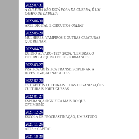
2022-07-31
A CULTURA NÃO ESTÁ FORA DA GUERRA, É UM
CAMPO DE BATALHA
2022-06-30
ARTE DIGITAL E CIRCUITOS
ONLINE
2022-05-29
MULHERES, VAMPIROS E OUTRAS CRIATURAS
QUE REINAM
2022-04-29
EGÍDIO ÁLVARO (1937-2020). ‘LEMBRAR O
FUTURO: ARQUIVO DE PERFORMANCES’
2022-03-27
PRATICA ARTÍSTICA TRANSDISCIPLINAR: A
INVESTIGAÇÃO NAS ARTES
2022-02-26
OS HÁBITOS CULTURAIS… DAS ORGANIZAÇÕES
CULTURAIS PORTUGUESAS
2022-01-27
ESPERANÇA SIGNIFICA MAIS DO QUE
OPTIMISMO
2021-12-26
ESCOLA DE PROCRASTINAÇÃO, UM ESTUDO
2021-11-26
ARTE = CAPITAL
2021-10-30