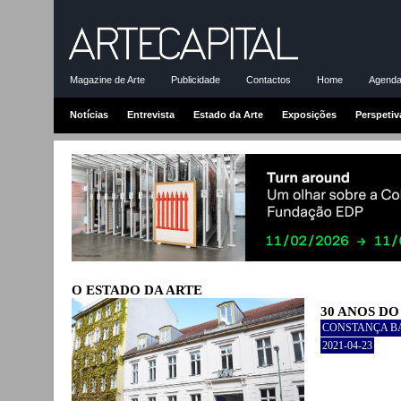
Magazine de Arte
Publicidade
Contactos
Home
Agenda-
Notícias
Entrevista
Estado da Arte
Exposições
Perspetiv
O ESTADO DA ARTE
30 ANOS D
CONSTANÇA B
2021-04-23