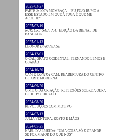
2025-03-27
PARTE 2: JOTA MOMBAÇA - “EU FUJO RUMO A
ESSE ESTADO EM QUE A FUGA É QUE ME
ACOLHE”
2025-02-19
NURTURE GAIA
, A 4.ª EDIÇÃO DA BIENAL DE
BANGKOK
2025-01-13
LEONOR
D’AVANTAGE
2024-12-01
O CALÍGRAFO OCIDENTAL. FERNANDO LEMOS E
O JAPÃO
2024-10-30
CAM E
CONTRA
-CAM. REABERTURA DO CENTRO
DE ARTE MODERNA
2024-09-20
O MITO DA CRIAÇÃO: REFLEXÕES SOBRE A OBRA
DE JUDY CHICAGO
2024-08-20
REVOLUÇÕES COM MOTIVO
2024-07-13
JÚLIA VENTURA, ROSTO E MÃOS
2024-05-25
NAEL D’ALMEIDA: “UMA COISA SÓ É GRANDE
SE FOR MAIOR DO QUE NÓS”