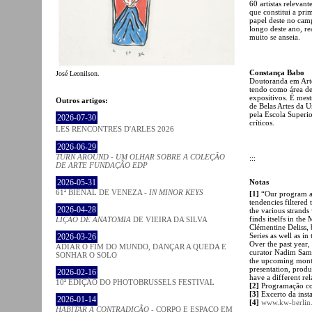
60 artistas relevan
que constitui a pri
papel deste no cam
longo deste ano, re
muito se anseia.
Constança Babo
José Leonilson.
Doutoranda em Arte
tendo como área de 
expositivos. É mest
Outros artigos:
de Belas Artes da U
pela Escola Superio
2026-07-30
críticos.
LES RENCONTRES D'ARLES 2026
2026-06-29
TURN AROUND - UM OLHAR SOBRE A COLEÇÃO
:::
DE ARTE FUNDAÇÃO EDP
Notas
2026-05-31
61ª BIENAL DE VENEZA -
IN MINOR KEYS
[1]
“Our program alw
tendencies filtered
2026-04-28
the various strands
finds itselfs in th
LIÇÃO DE ANATOMIA
DE VIEIRA DA SILVA
Clémentine Deliss, 
Series as well as i
2026-03-26
Over the past year,
ADIAR O FIM DO MUNDO, DANÇAR A QUEDA E
curator Nadim Samma
SONHAR O SOLO
the upcoming month.
presentation, produ
2026-02-16
have a different rel
10ª EDIÇÃO DO PHOTOBRUSSELS FESTIVAL
[2]
Programação c
[3]
Excerto da inst
2026-01-14
[4]
www.kw-berlin
HABITAR A CONTRADIÇÃO
- CORPO E ESPAÇO EM