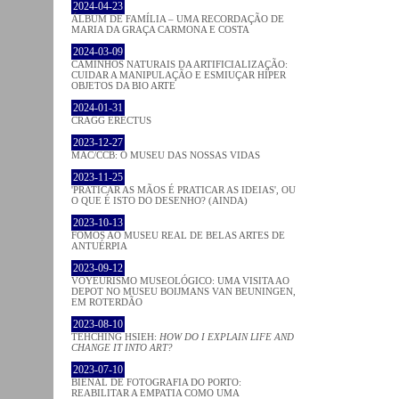
2024-04-23
ÁLBUM DE FAMÍLIA – UMA RECORDAÇÃO DE
MARIA DA GRAÇA CARMONA E COSTA
2024-03-09
CAMINHOS NATURAIS DA ARTIFICIALIZAÇÃO:
CUIDAR A MANIPULAÇÃO E ESMIUÇAR HÍPER
OBJETOS DA BIO ARTE
2024-01-31
CRAGG ERECTUS
2023-12-27
MAC/CCB: O MUSEU DAS NOSSAS VIDAS
2023-11-25
'PRATICAR AS MÃOS É PRATICAR AS IDEIAS', OU
O QUE É ISTO DO DESENHO? (AINDA)
2023-10-13
FOMOS AO MUSEU REAL DE BELAS ARTES DE
ANTUÉRPIA
2023-09-12
VOYEURISMO MUSEOLÓGICO: UMA VISITA AO
DEPOT NO MUSEU BOIJMANS VAN BEUNINGEN,
EM ROTERDÃO
2023-08-10
TEHCHING HSIEH:
HOW DO I EXPLAIN LIFE AND
CHANGE IT INTO ART?
2023-07-10
BIENAL DE FOTOGRAFIA DO PORTO:
REABILITAR A EMPATIA COMO UMA