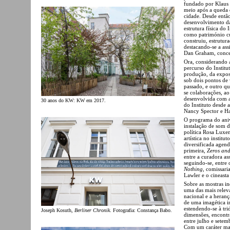
fundado por Klaus 
meio após a queda
cidade. Desde então
desenvolvimento da
estrutura física do 
como património cul
construiu, estrutur
destacando-se a as
Dan Graham, conce
Ora, considerando a
percurso do Instit
produção, da expos
sob dois pontos de 
passado, e outro q
se colaborações, a
desenvolvida com a
30 anos do KW: KW em 2017.
do Instituto desde
Nancy Spector e Ha
O programa do ani
instalação de som d
política Rosa Luxe
artística no institu
diversificada agend
primeira,
Zeros an
entre a curadora as
seguindo-se, entre
Nothing
, comissar
Lawler e o cineasta
Sobre as mostras in
uma das mais releva
nacional e a heranç
de uma imagética i
estendendo-se à tri
Joseph Kosuth,
Berliner Chronik
. Fotografia: Constança Babo.
dimensões, encontra
entre julho e setem
Com um caráter mais