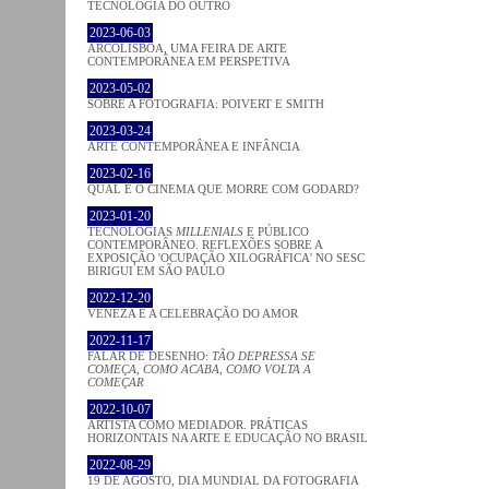
TECNOLOGIA DO OUTRO
2023-06-03
ARCOLISBOA, UMA FEIRA DE ARTE
CONTEMPORÂNEA EM PERSPETIVA
2023-05-02
SOBRE A FOTOGRAFIA: POIVERT E SMITH
2023-03-24
ARTE CONTEMPORÂNEA E INFÂNCIA
2023-02-16
QUAL É O CINEMA QUE MORRE COM GODARD?
2023-01-20
TECNOLOGIAS
MILLENIALS
E PÚBLICO
CONTEMPORÂNEO. REFLEXÕES SOBRE A
EXPOSIÇÃO 'OCUPAÇÃO XILOGRÁFICA' NO SESC
BIRIGUI EM SÃO PAULO
2022-12-20
VENEZA E A CELEBRAÇÃO DO AMOR
2022-11-17
FALAR DE DESENHO:
TÃO DEPRESSA SE
COMEÇA, COMO ACABA, COMO VOLTA A
COMEÇAR
2022-10-07
ARTISTA COMO MEDIADOR. PRÁTICAS
HORIZONTAIS NA ARTE E EDUCAÇÃO NO BRASIL
2022-08-29
19 DE AGOSTO, DIA MUNDIAL DA FOTOGRAFIA