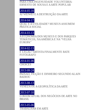
PARA UMA INGENUIDADE VOLUNTÁRIA:
ERNESTO DE SOUSA E A ARTE POPULAR
2014-05-16
AI WEIWEI E A DESTRUIÇÃO DA ARTE
2014-04-17
QUAL É A UTILIDADE? MUSEUS ASSUMEM
PRÁTICA SOCIAL
2014-03-13
A ECONOMIA DOS MUSEUS E DOS PARQUES
TEMÁTICOS, NA AMÉRICA E NA “VELHA
EUROPA”
2014-02-13
É LEGAL? ARTISTA FINALMENTE BATE
FOTÓGRAFO
2014-01-06
CHOICES
2013-09-24
PAIXÃO, FICÇÃO E DINHEIRO SEGUNDO ALAIN
BADIOU
2013-08-13
VENEZA OU A GEOPOLÍTICA DA ARTE
2013-07-10
O BOOM ATUAL DOS NEGÓCIOS DE ARTE NO
BRASIL
2013-05-06
TRABALHAR EM ARTE