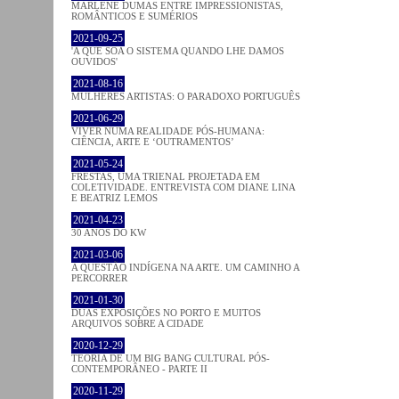
MARLENE DUMAS ENTRE IMPRESSIONISTAS,
ROMÂNTICOS E SUMÉRIOS
2021-09-25
'A QUE SOA O SISTEMA QUANDO LHE DAMOS
OUVIDOS'
2021-08-16
MULHERES ARTISTAS: O PARADOXO PORTUGUÊS
2021-06-29
VIVER NUMA REALIDADE PÓS-HUMANA:
CIÊNCIA, ARTE E ‘OUTRAMENTOS’
2021-05-24
FRESTAS, UMA TRIENAL PROJETADA EM
COLETIVIDADE. ENTREVISTA COM DIANE LINA
E BEATRIZ LEMOS
2021-04-23
30 ANOS DO KW
2021-03-06
A QUESTÃO INDÍGENA NA ARTE. UM CAMINHO A
PERCORRER
2021-01-30
DUAS EXPOSIÇÕES NO PORTO E MUITOS
ARQUIVOS SOBRE A CIDADE
2020-12-29
TEORIA DE UM BIG BANG CULTURAL PÓS-
CONTEMPORÂNEO - PARTE II
2020-11-29