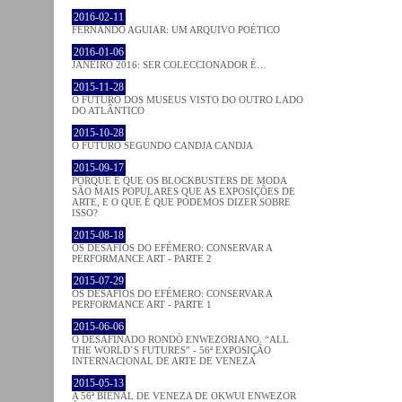
2016-02-11
FERNANDO AGUIAR: UM ARQUIVO POÉTICO
2016-01-06
JANEIRO 2016: SER COLECCIONADOR É…
2015-11-28
O FUTURO DOS MUSEUS VISTO DO OUTRO LADO
DO ATLÂNTICO
2015-10-28
O FUTURO SEGUNDO CANDJA CANDJA
2015-09-17
PORQUE É QUE OS BLOCKBUSTERS DE MODA
SÃO MAIS POPULARES QUE AS EXPOSIÇÕES DE
ARTE, E O QUE É QUE PODEMOS DIZER SOBRE
ISSO?
2015-08-18
OS DESAFIOS DO EFÉMERO: CONSERVAR A
PERFORMANCE ART - PARTE 2
2015-07-29
OS DESAFIOS DO EFÉMERO: CONSERVAR A
PERFORMANCE ART - PARTE 1
2015-06-06
O DESAFINADO RONDÒ ENWEZORIANO. “ALL
THE WORLD´S FUTURES” - 56ª EXPOSIÇÃO
INTERNACIONAL DE ARTE DE VENEZA
2015-05-13
A 56ª BIENAL DE VENEZA DE OKWUI ENWEZOR