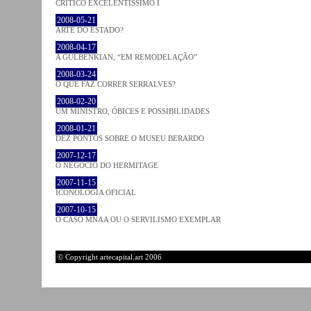
CRÍTICO EXCELENTÍSSIMO I
2008-05-21
ARTE DO ESTADO?
2008-04-17
A GULBENKIAN, “EM REMODELAÇÃO”
2008-03-24
O QUE FAZ CORRER SERRALVES?
2008-02-20
UM MINISTRO, ÓBICES E POSSIBILIDADES
2008-01-21
DEZ PONTOS SOBRE O MUSEU BERARDO
2007-12-17
O NEGÓCIO DO HERMITAGE
2007-11-15
ICONOLOGIA OFICIAL
2007-10-15
O CASO MNAA OU O SERVILISMO EXEMPLAR
© Copyright artecapital.art 2006