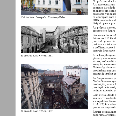
No próximo dia 1 d
Art, que ocupa um 
contexto da cidade
enquanto um espaço
programa vanguardis
colaborações com ar
KW Institute. Fotografia: Constança Babo.
2016, mediante a di
dirigido para e por a
Ao próprio diretor,
presente e o futur
Constança Babo -
A
futuro do KW. Desd
partir do ponto de v
práticas artísticas
e políticas, como é
centrais bem como 
Krist Gruijthuijsen
30 anos do KW: KW em 1991.
globais, nacionais e
várias problemátic
exemplo, encontra
University, desenvo
produzimos enquan
mostra da artista 
Ao longo do ano pa
Nadim Samman que l
instituição, vamos 
produção e investi
tenham, também, por
Com efeito, desde 
análise crítica das 
sociopolítica. Ness
REALTY, iniciado e
que se debruça sobr
30 anos do KW: KW em 1997
Requer-se igualment
panorama artístico 