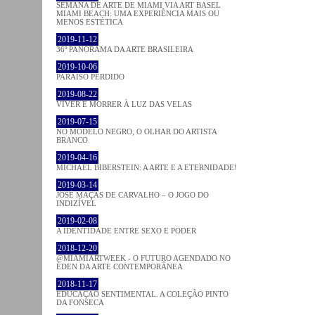
SEMANA DE ARTE DE MIAMI VIA ART BASEL
MIAMI BEACH: UMA EXPERIÊNCIA MAIS OU
MENOS ESTÉTICA
2019-11-12
36º PANORAMA DA ARTE BRASILEIRA
2019-10-06
PARAÍSO PERDIDO
2019-08-22
VIVER E MORRER À LUZ DAS VELAS
2019-07-15
NO MODELO NEGRO, O OLHAR DO ARTISTA
BRANCO
2019-04-16
MICHAEL BIBERSTEIN: A ARTE E A ETERNIDADE!
2019-03-14
JOSÉ MAÇÃS DE CARVALHO – O JOGO DO
INDIZÍVEL
2019-02-08
A IDENTIDADE ENTRE SEXO E PODER
2018-12-20
@MIAMIARTWEEK - O FUTURO AGENDADO NO
ÉDEN DA ARTE CONTEMPORÂNEA
2018-11-17
EDUCAÇÃO SENTIMENTAL. A COLEÇÃO PINTO
DA FONSECA