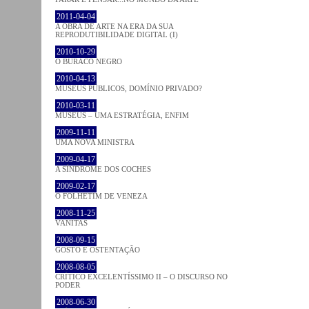
2011-04-04
A OBRA DE ARTE NA ERA DA SUA
REPRODUTIBILIDADE DIGITAL (I)
2010-10-29
O BURACO NEGRO
2010-04-13
MUSEUS PÚBLICOS, DOMÍNIO PRIVADO?
2010-03-11
MUSEUS – UMA ESTRATÉGIA, ENFIM
2009-11-11
UMA NOVA MINISTRA
2009-04-17
A SÍNDROME DOS COCHES
2009-02-17
O FOLHETIM DE VENEZA
2008-11-25
VANITAS
2008-09-15
GOSTO E OSTENTAÇÃO
2008-08-05
CRÍTICO EXCELENTÍSSIMO II – O DISCURSO NO
PODER
2008-06-30