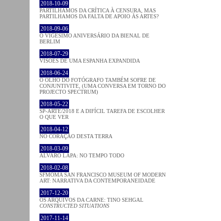
2018-10-09
PARTILHAMOS DA CRÍTICA À CENSURA, MAS
PARTILHAMOS DA FALTA DE APOIO ÀS ARTES?
2018-09-06
O VIGÉSIMO ANIVERSÁRIO DA BIENAL DE
BERLIM
2018-07-29
VISÕES DE UMA ESPANHA EXPANDIDA
2018-06-24
O OLHO DO FOTÓGRAFO TAMBÉM SOFRE DE
CONJUNTIVITE, (UMA CONVERSA EM TORNO DO
PROJECTO SPECTRUM)
2018-05-22
SP-ARTE/2018 E A DIFÍCIL TAREFA DE ESCOLHER
O QUE VER
2018-04-12
NO CORAÇÂO DESTA TERRA
2018-03-09
ÁLVARO LAPA: NO TEMPO TODO
2018-02-08
SFMOMA SAN FRANCISCO MUSEUM OF MODERN
ART: NARRATIVA DA CONTEMPORANEIDADE
2017-12-20
OS ARQUIVOS DA CARNE: TINO SEHGAL
CONSTRUCTED SITUATIONS
2017-11-14