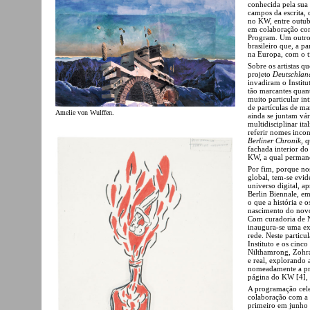
conhecida pela sua
campos da escrita, 
no KW, entre outub
em colaboração com
Program. Um outro n
brasileiro que, a pa
na Europa, com o t
Sobre os artistas 
projeto
Deutschlan
invadiram o Institu
tão marcantes quan
muito particular in
de partículas de ma
Amelie von Wulffen.
ainda se juntam vár
multidisciplinar i
referir nomes inco
Berliner Chronik
, 
fachada interior do
KW, a qual permane
Por fim, porque no
global, tem-se evid
universo digital, a
Berlin Biennale, e
o que a história e 
nascimento do novo.
Com curadoria de 
inaugura-se uma ex
rede. Neste particul
Instituto e os cinco
Nilthamrong, Zohra 
e real, explorando 
nomeadamente a próp
página do KW [4], é
A programação cele
colaboração com a 
primeiro em junho