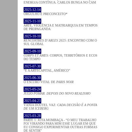
ENERGIA CONTÍNUA. CARLOS BUNGA NO CAM
2025-12-14
ORGULHO E PRECONCEITO*
2025-11-10
ARTE, VIOLÊNCIA E MATRIARQUIA EM TEMPOS
DE PROPAGANDA
2025-10-10
RENCONTRES D’ARLES 2025
: ENCONTRO COM O
SUL GLOBAL
2025-09-10
CORPS ET ÂMES
: CORPOS, TERRITÓRIOS E ECOS
DO TEMPO
2025-07-30
“É A ARTECAPITAL, AMÉRICO”
2025-06-30
O ESCURO VITAL DE
PARIS NOIR
2025-05-24
JÚLIO POMAR. DEPOIS DO NOVO REALISMO
2025-04-23
VÂNIA DOUTEL VAZ:
CADA DECISÃO É A PONTA
DE UM ICEBERG
2025-03-28
PARTE 1: JOTA MOMBAÇA - “O MEU TRABALHO
FOI VIRANDO PARA MIM ESSE LUGAR EM QUE
EU CONSIGO EXPERIMENTAR OUTRAS FORMAS
DE SENTIR”