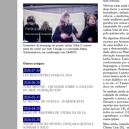
suas vitórias.
Vitórias estas nada
duas faces: o aces
herbalismo, tinham i
ciência, a medicina
onde mulheres pude
geridos por outras
irmandade da condi
cadeia feita de elos
pelo patriarcado, q
Há algumas dissonâ
escritos por homen
de uma mulher é o 
Screenshot da homepage do projeto online 'What if women
que a determinada 
ruled the world' por Judy Chicago e a convidada Nadya
dada altura na Hist
Tolokonnikova, em colaboração com DMINTI.
elocução transport
barba branca. Este
confrontaram por o
Outros artigos:
linguagem, a forma
arquétipas. Podemo
2026-07-30
portuguesa é part
LES RENCONTRES D'ARLES 2026
enunciamos pode tom
o tom dialético ou
2026-06-29
a ou em -o? Estamo
doce ou violento?
TURN AROUND - UM OLHAR SOBRE A COLEÇÃO
DE ARTE FUNDAÇÃO EDP
Se analisar ainda m
validade de utiliza
2026-05-31
segundo a autora, 
61ª BIENAL DE VENEZA -
IN MINOR KEYS
Durante o processo 
aquelas que merecem
2026-04-28
pelas épocas’ [4],
todos os outros’ [5
LIÇÃO DE ANATOMIA
DE VIEIRA DA SILVA
capitalismo, e a h
essencialista.
2026-03-26
Mais ainda, estando
ADIAR O FIM DO MUNDO, DANÇAR A QUEDA E
Última Ceia
[6], ‘s
SONHAR O SOLO