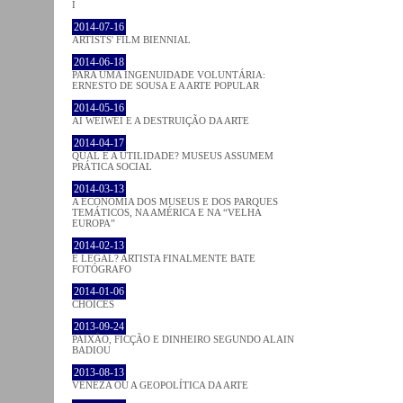
I
2014-07-16
ARTISTS' FILM BIENNIAL
2014-06-18
PARA UMA INGENUIDADE VOLUNTÁRIA:
ERNESTO DE SOUSA E A ARTE POPULAR
2014-05-16
AI WEIWEI E A DESTRUIÇÃO DA ARTE
2014-04-17
QUAL É A UTILIDADE? MUSEUS ASSUMEM
PRÁTICA SOCIAL
2014-03-13
A ECONOMIA DOS MUSEUS E DOS PARQUES
TEMÁTICOS, NA AMÉRICA E NA “VELHA
EUROPA”
2014-02-13
É LEGAL? ARTISTA FINALMENTE BATE
FOTÓGRAFO
2014-01-06
CHOICES
2013-09-24
PAIXÃO, FICÇÃO E DINHEIRO SEGUNDO ALAIN
BADIOU
2013-08-13
VENEZA OU A GEOPOLÍTICA DA ARTE