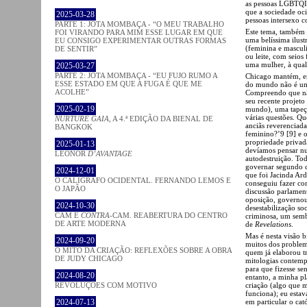
as pessoas LGBTQIA
que a sociedade oci
2025-03-28
pessoas intersexo c
PARTE 1: JOTA MOMBAÇA - “O MEU TRABALHO
Este tema, também e
FOI VIRANDO PARA MIM ESSE LUGAR EM QUE
uma belíssima ilust
EU CONSIGO EXPERIMENTAR OUTRAS FORMAS
(feminina e mascul
DE SENTIR”
ou leite, com seios
uma mulher, à qua
2025-03-27
PARTE 2: JOTA MOMBAÇA - “EU FUJO RUMO A
Chicago mantém, e
ESSE ESTADO EM QUE A FUGA É QUE ME
do mundo não é um
ACOLHE”
Compreendo que não
seu recente projeto
2025-02-19
mundo), uma tapeça
várias questões. Qu
NURTURE GAIA
, A 4.ª EDIÇÃO DA BIENAL DE
anciãs reverenciada
BANGKOK
feminino?’9 [9] e o
propriedade privada
2025-01-13
devíamos pensar nu
LEONOR
D’AVANTAGE
autodestruição. To
governar segundo c
2024-12-01
que foi Jacinda Ard
O CALÍGRAFO OCIDENTAL. FERNANDO LEMOS E
conseguiu fazer co
O JAPÃO
discussão parlamen
oposição, governou
2024-10-30
desestabilização so
CAM E
CONTRA
-CAM. REABERTURA DO CENTRO
criminosa, um semb
DE ARTE MODERNA
de
Revelations
.
Mas é nesta visão b
2024-09-20
muitos dos problem
O MITO DA CRIAÇÃO: REFLEXÕES SOBRE A OBRA
quem já elaborou tr
DE JUDY CHICAGO
mitologias contemp
para que fizesse se
2024-08-20
entanto, a minha p
criação (algo que 
REVOLUÇÕES COM MOTIVO
funciona); eu estav
em particular o cat
2024-07-13