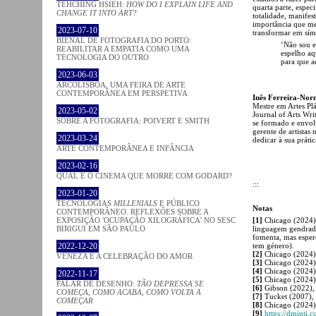
TEHCHING HSIEH:
HOW DO I EXPLAIN LIFE AND
quarta parte, espec
CHANGE IT INTO ART?
totalidade, manifes
importância que me 
2023-07-10
transformar em sím
BIENAL DE FOTOGRAFIA DO PORTO:
‘Não sou e
REABILITAR A EMPATIA COMO UMA
espelho aqu
TECNOLOGIA DO OUTRO
para que a
2023-06-03
ARCOLISBOA, UMA FEIRA DE ARTE
CONTEMPORÂNEA EM PERSPETIVA
Inês Ferreira-No
Mestre em Artes Plá
2023-05-02
Journal of Arts Wri
SOBRE A FOTOGRAFIA: POIVERT E SMITH
se formado e envolv
gerente de artistas
2023-03-24
dedicar à sua prátic
ARTE CONTEMPORÂNEA E INFÂNCIA
2023-02-16
QUAL É O CINEMA QUE MORRE COM GODARD?
:::
2023-01-20
TECNOLOGIAS
MILLENIALS
E PÚBLICO
Notas
CONTEMPORÂNEO. REFLEXÕES SOBRE A
[1]
Chicago (2024),
EXPOSIÇÃO 'OCUPAÇÃO XILOGRÁFICA' NO SESC
linguagem gendrada
BIRIGUI EM SÃO PAULO
fomenta, mas espero
tem género).
2022-12-20
[2]
Chicago (2024)
VENEZA E A CELEBRAÇÃO DO AMOR
[3]
Chicago (2024)
[4]
Chicago (2024)
2022-11-17
[5]
Chicago (2024)
FALAR DE DESENHO:
TÃO DEPRESSA SE
[6]
Gibson (2022),
COMEÇA, COMO ACABA, COMO VOLTA A
[7]
Tucket (2007), 
COMEÇAR
[8]
Chicago (2024)
[9]
https://dminti