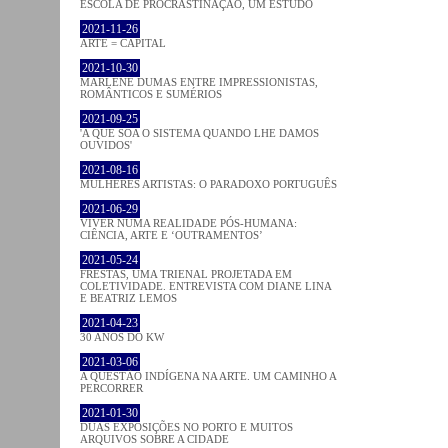
ESCOLA DE PROCRASTINAÇÃO, UM ESTUDO
2021-11-26
ARTE = CAPITAL
2021-10-30
MARLENE DUMAS ENTRE IMPRESSIONISTAS,
ROMÂNTICOS E SUMÉRIOS
2021-09-25
'A QUE SOA O SISTEMA QUANDO LHE DAMOS
OUVIDOS'
2021-08-16
MULHERES ARTISTAS: O PARADOXO PORTUGUÊS
2021-06-29
VIVER NUMA REALIDADE PÓS-HUMANA:
CIÊNCIA, ARTE E ‘OUTRAMENTOS’
2021-05-24
FRESTAS, UMA TRIENAL PROJETADA EM
COLETIVIDADE. ENTREVISTA COM DIANE LINA
E BEATRIZ LEMOS
2021-04-23
30 ANOS DO KW
2021-03-06
A QUESTÃO INDÍGENA NA ARTE. UM CAMINHO A
PERCORRER
2021-01-30
DUAS EXPOSIÇÕES NO PORTO E MUITOS
ARQUIVOS SOBRE A CIDADE