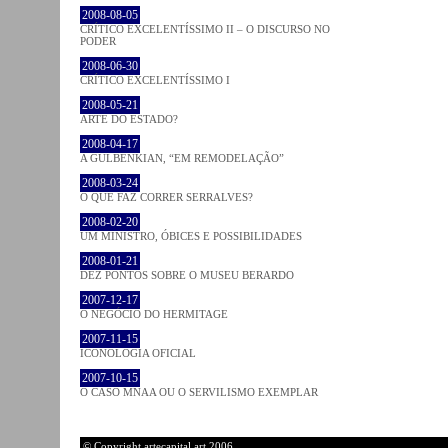
2008-08-05
CRÍTICO EXCELENTÍSSIMO II – O DISCURSO NO
PODER
2008-06-30
CRÍTICO EXCELENTÍSSIMO I
2008-05-21
ARTE DO ESTADO?
2008-04-17
A GULBENKIAN, “EM REMODELAÇÃO”
2008-03-24
O QUE FAZ CORRER SERRALVES?
2008-02-20
UM MINISTRO, ÓBICES E POSSIBILIDADES
2008-01-21
DEZ PONTOS SOBRE O MUSEU BERARDO
2007-12-17
O NEGÓCIO DO HERMITAGE
2007-11-15
ICONOLOGIA OFICIAL
2007-10-15
O CASO MNAA OU O SERVILISMO EXEMPLAR
© Copyright artecapital.art 2006