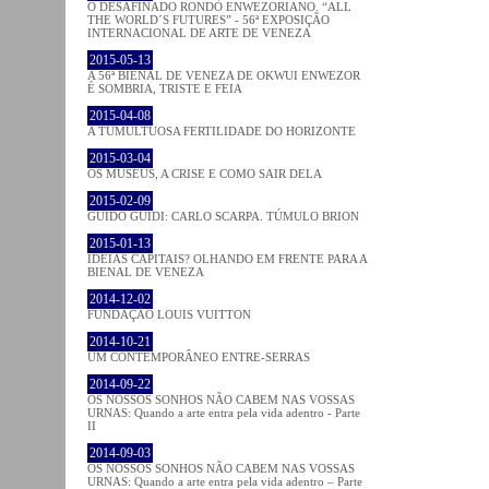
O DESAFINADO RONDÒ ENWEZORIANO. “ALL
THE WORLD´S FUTURES” - 56ª EXPOSIÇÃO
INTERNACIONAL DE ARTE DE VENEZA
2015-05-13
A 56ª BIENAL DE VENEZA DE OKWUI ENWEZOR
É SOMBRIA, TRISTE E FEIA
2015-04-08
A TUMULTUOSA FERTILIDADE DO HORIZONTE
2015-03-04
OS MUSEUS, A CRISE E COMO SAIR DELA
2015-02-09
GUIDO GUIDI: CARLO SCARPA. TÚMULO BRION
2015-01-13
IDEIAS CAPITAIS? OLHANDO EM FRENTE PARA A
BIENAL DE VENEZA
2014-12-02
FUNDAÇÃO LOUIS VUITTON
2014-10-21
UM CONTEMPORÂNEO ENTRE-SERRAS
2014-09-22
OS NOSSOS SONHOS NÃO CABEM NAS VOSSAS
URNAS: Quando a arte entra pela vida adentro - Parte
II
2014-09-03
OS NOSSOS SONHOS NÃO CABEM NAS VOSSAS
URNAS: Quando a arte entra pela vida adentro – Parte