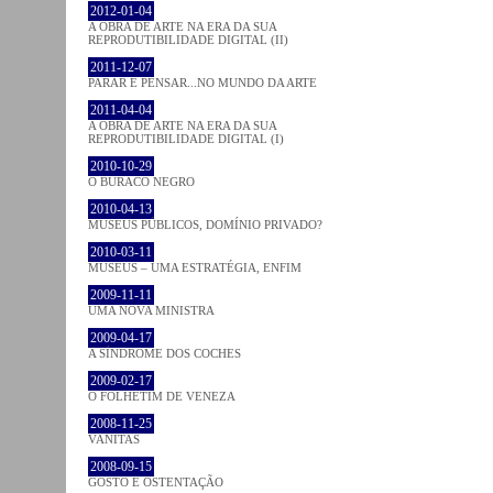
2012-01-04
A OBRA DE ARTE NA ERA DA SUA
REPRODUTIBILIDADE DIGITAL (II)
2011-12-07
PARAR E PENSAR...NO MUNDO DA ARTE
2011-04-04
A OBRA DE ARTE NA ERA DA SUA
REPRODUTIBILIDADE DIGITAL (I)
2010-10-29
O BURACO NEGRO
2010-04-13
MUSEUS PÚBLICOS, DOMÍNIO PRIVADO?
2010-03-11
MUSEUS – UMA ESTRATÉGIA, ENFIM
2009-11-11
UMA NOVA MINISTRA
2009-04-17
A SÍNDROME DOS COCHES
2009-02-17
O FOLHETIM DE VENEZA
2008-11-25
VANITAS
2008-09-15
GOSTO E OSTENTAÇÃO