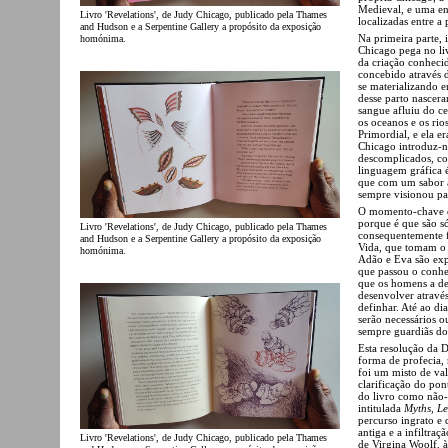
Medieval, e uma en
Livro 'Revelations', de Judy Chicago, publicado pela Thames
localizadas entre a
and Hudson e a Serpentine Gallery a propósito da exposição
Na primeira parte, 
homónima.
Chicago pega no liv
da criação conheci
concebido através d
se materializando 
desse parto nascera
sangue afluiu do ce
os oceanos e os rio
Primordial, e ela er
Chicago introduz-n
descomplicados, co
linguagem gráfica 
que com um sabor a
sempre visionou par
O momento-chave d
porque é que são s
Livro 'Revelations', de Judy Chicago, publicado pela Thames
consequentemente 
and Hudson e a Serpentine Gallery a propósito da exposição
Vida, que tomam o 
homónima.
Adão e Eva são ex
que passou o conhe
que os homens a des
desenvolver atravé
definhar. Até ao d
serão necessários o
sempre guardiãs do 
Esta resolução da 
forma de profecia, 
foi um misto de va
clarificação do pont
do livro como não-f
intitulada
Myths, L
percurso ingrato e 
antiga e a infiltra
Livro 'Revelations', de Judy Chicago, publicado pela Thames
de Virgina Woolf, à