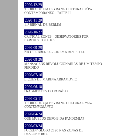
2020-12-29
TEORIA DE UM BIG BANG CULTURAL PÓS-
CONTEMPORÂNEO - PARTE II
2020-11-29
11ª BIENAL DE BERLIM
2020-10-27
CRITICAL ZONES - OBSERVATORIES FOR
EARTHLY POLITICS
2020-09-29
NICOLE BRENEZ - CINEMA REVISITED
2020-08-26
MENSAGENS REVOLUCIONÁRIAS DE UM TEMPO
PERDIDO
2020-07-16
LIÇÕES DE MARINA ABRAMOVIC
2020-06-10
FRAGMENTOS DO PARAÍSO
2020-05-11
TEORIA DE UM BIG BANG CULTURAL
PÓS-
CONTEMPORÂNEO
2020-04-24
QUE MUSEUS DEPOIS DA PANDEMIA?
2020-03-24
FUCKIN’ GLOBO 2020 NAS ZONAS DE
DESCONFORTO