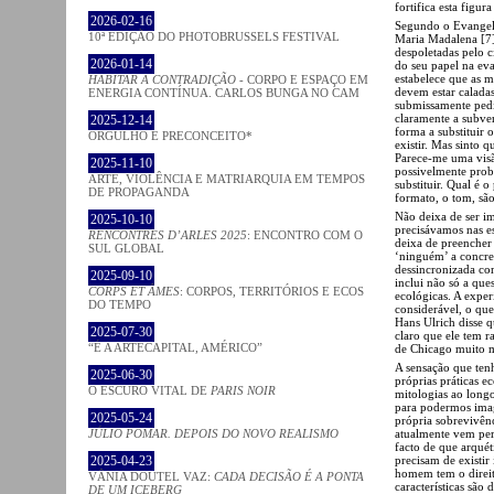
fortifica esta figu
2026-02-16
Segundo o Evangelh
10ª EDIÇÃO DO PHOTOBRUSSELS FESTIVAL
Maria Madalena [7]
despoletadas pelo 
2026-01-14
do seu papel na ev
estabelece que as 
HABITAR A CONTRADIÇÃO
- CORPO E ESPAÇO EM
devem estar calada
ENERGIA CONTÍNUA. CARLOS BUNGA NO CAM
submissamente pedi
claramente a subver
2025-12-14
forma a substituir
ORGULHO E PRECONCEITO*
existir. Mas sinto 
Parece-me uma visã
2025-11-10
possivelmente prob
ARTE, VIOLÊNCIA E MATRIARQUIA EM TEMPOS
substituir. Qual é 
DE PROPAGANDA
formato, o tom, sã
Não deixa de ser i
2025-10-10
precisávamos nas es
RENCONTRES D’ARLES 2025
: ENCONTRO COM O
deixa de preencher
SUL GLOBAL
‘ninguém’ a concre
dessincronizada com
2025-09-10
inclui não só a que
CORPS ET ÂMES
: CORPOS, TERRITÓRIOS E ECOS
ecológicas. A exper
DO TEMPO
considerável, o que
Hans Ulrich disse qu
2025-07-30
claro que ele tem r
“É A ARTECAPITAL, AMÉRICO”
de Chicago muito m
A sensação que tenh
2025-06-30
próprias práticas ec
O ESCURO VITAL DE
PARIS NOIR
mitologias ao long
para podermos ima
2025-05-24
própria sobrevivênc
atualmente vem per
JÚLIO POMAR. DEPOIS DO NOVO REALISMO
facto de que arquét
precisam de existi
2025-04-23
homem tem o direit
VÂNIA DOUTEL VAZ:
CADA DECISÃO É A PONTA
características são
DE UM ICEBERG