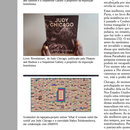
and Hudson e a Serpentine Gallery a propósito da exposição
encabeçada por mulh
homónima.
revela-se outra vez
Estas mulheres, en
Party,
e no livro
Re
pela insistência no
é passado o Conhec
forma triangular é
trabalho (claro qu
judaica, no entant
que faz todo o sent
feminina [3]). O t
antes da santíssim
ter invadido o imag
deusa que simboliz
triangulares em ho
deusa Parashakti q
Livro 'Revelations', de Judy Chicago, publicado pela Thames
pesquisa extensa qu
and Hudson e a Serpentine Gallery a propósito da exposição
podem ter escapado.
homónima.
Five women who we
passou a
The dinner
cimentou-se somen
ver, está o poder de
Chicago, de moment
privilegiada no mu
trabalho dela na E
Nos Estados Unido
expôs uma retrospet
única coisa que me
destas mulheres en
masculinas em nós,
nos nossos livros, 
nós mulheres. As m
são mulheres que p
Screenshot da tapeçaria-projeto online 'What if women ruled the
dos tempos, por iss
world' por Judy Chicago e a convidada Nadya Tolokonnikova,
transformadora. Pe
em colaboração com DMINTI.
o patriarcado quan