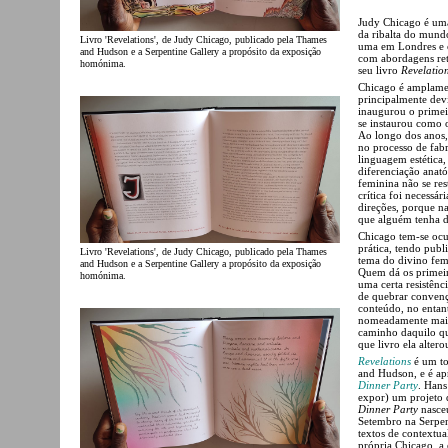
Judy Chicago é uma 
da ribalta do mund
Livro 'Revelations', de Judy Chicago, publicado pela Thames
uma em Londres e o
and Hudson e a Serpentine Gallery a propósito da exposição
com abordagens retr
homónima.
seu livro
Revelatio
Chicago é amplamen
principalmente dev
inaugurou o primei
se instaurou como o
Ao longo dos anos, 
no processo de fab
linguagem estética
diferenciação anató
feminina não se res
crítica foi necessá
direções, porque na
que alguém tenha d
Chicago tem-se ocu
prática, tendo pub
Livro 'Revelations', de Judy Chicago, publicado pela Thames
tema do divino fem
and Hudson e a Serpentine Gallery a propósito da exposição
Quem dá os primeir
homónima.
uma certa resistênc
de quebrar convenç
conteúdo, no entan
nomeadamente mais 
caminho daquilo que
que livro ela altero
Revelations
é um to
and Hudson, e é ap
Dinner Party
. Hans
expor) um projeto 
Dinner Party
nasce
Setembro na Serpen
textos de contextu
própria Chicago, a 