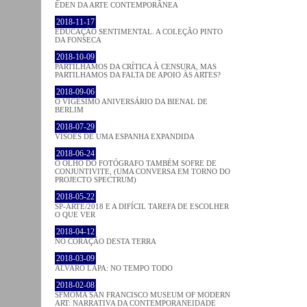
ÉDEN DA ARTE CONTEMPORÂNEA
2018-11-17
EDUCAÇÃO SENTIMENTAL. A COLEÇÃO PINTO
DA FONSECA
2018-10-09
PARTILHAMOS DA CRÍTICA À CENSURA, MAS
PARTILHAMOS DA FALTA DE APOIO ÀS ARTES?
2018-09-06
O VIGÉSIMO ANIVERSÁRIO DA BIENAL DE
BERLIM
2018-07-29
VISÕES DE UMA ESPANHA EXPANDIDA
2018-06-24
O OLHO DO FOTÓGRAFO TAMBÉM SOFRE DE
CONJUNTIVITE, (UMA CONVERSA EM TORNO DO
PROJECTO SPECTRUM)
2018-05-22
SP-ARTE/2018 E A DIFÍCIL TAREFA DE ESCOLHER
O QUE VER
2018-04-12
NO CORAÇÂO DESTA TERRA
2018-03-09
ÁLVARO LAPA: NO TEMPO TODO
2018-02-08
SFMOMA SAN FRANCISCO MUSEUM OF MODERN
ART: NARRATIVA DA CONTEMPORANEIDADE