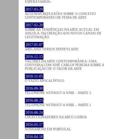
ESPERÁVAMOS»
2017-03-29
ALGUMAS REFLEXÕES SOBRE O CONCEITO
CONTEMPORÂNEO DE FEIRA DE ARTE
2017-02-20
SOBRE AS TENDÊNCIAS DA ARTE ACTUAL EM
ANGOLA: DA CRIAÇÃO AOS NOVOS CANAIS DE
LEGITIMAÇÃO
2017-01-07
ARTLAND VERSUS DISNEYLAND
2016-12-15
VALORES DA ARTE CONTEMPORÂNEA: UMA
CONVERSA COM JOSÉ CARLOS PEREIRA SOBRE A
PUBLICAÇÃO DE
O VALOR DA ARTE
2016-11-05
O VAZIO APOCALÍPTICO
2016-09-30
TELEPHONE WITHOUT A WIRE – PARTE 2
2016-08-25
TELEPHONE WITHOUT A WIRE – PARTE 1
2016-06-24
COLECCIONADORES NA ARCO LISBOA
2016-05-17
SONNABEND EM PORTUGAL
2016-04-18