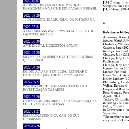
2022-10-07
[10]
Chicago foi cr
ARTISTA COMO MEDIADOR. PRÁTICAS
Sacajawea, uma mu
HORIZONTAIS NA ARTE E EDUCAÇÃO NO BRASIL
[11]
Chicago (2024
2022-08-29
19 DE AGOSTO, DIA MUNDIAL DA FOTOGRAFIA
:::
2022-07-31
A CULTURA NÃO ESTÁ FORA DA GUERRA, É UM
Referências biblio
CAMPO DE BATALHA
Armstrong, Karen 
Natural World
, Alf
2022-06-30
Chadwick, Whitney
ARTE DIGITAL E CIRCUITOS
ONLINE
Cascone, Sara (202
Retrospective (and ‘
2022-05-29
Chicago, Judy (20
MULHERES, VAMPIROS E OUTRAS CRIATURAS
Chicago, Judy (19
QUE REINAM
Publications
Chicago, Judy (20
2022-04-29
Gipson, Ferren (20
EGÍDIO ÁLVARO (1937-2020). ‘LEMBRAR O
Lincoln Publising,
FUTURO: ARQUIVO DE PERFORMANCES’
Hicks, Tom,
Only 
Kelley, Lindsay (2
2022-03-27
Bloomsbury, Lond
Walker, Barbara G.
PRATICA ARTÍSTICA TRANSDISCIPLINAR: A
Harper and Row, Sa
INVESTIGAÇÃO NAS ARTES
Rosa, Gonçalo Per
Agosto 2024
2022-02-26
Tuckett, Christoph
OS HÁBITOS CULTURAIS… DAS ORGANIZAÇÕES
Revisiting The din
CULTURAIS PORTUGUESAS
Gelon
,
Youtube
In Conversation: J
2022-01-27
Serpentine
ESPERANÇA SIGNIFICA MAIS DO QUE
"The number of int
OPTIMISMO
are you don’t kno
2021-12-26