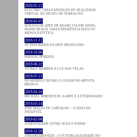
2020-02-21
ELECTRIC: UMA EXPOSIÇÃO DE REALIDADE
VIRTUAL NO MUSEU DE SERRALVES
2020-01-07
SEMANA DE ARTE DE MIAMI VIA ART BASEL
MIAMI BEACH: UMA EXPERIÊNCIA MAIS OU
MENOS ESTÉTICA
2019-11-12
36º PANORAMA DA ARTE BRASILEIRA
2019-10-06
PARAÍSO PERDIDO
2019-08-22
VIVER E MORRER À LUZ DAS VELAS
2019-07-15
NO MODELO NEGRO, O OLHAR DO ARTISTA
BRANCO
2019-04-16
MICHAEL BIBERSTEIN: A ARTE E A ETERNIDADE!
2019-03-14
JOSÉ MAÇÃS DE CARVALHO – O JOGO DO
INDIZÍVEL
2019-02-08
A IDENTIDADE ENTRE SEXO E PODER
2018-12-20
@MIAMIARTWEEK - O FUTURO AGENDADO NO