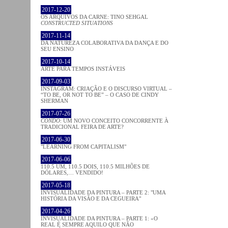
2017-12-20
OS ARQUIVOS DA CARNE: TINO SEHGAL
CONSTRUCTED SITUATIONS
2017-11-14
DA NATUREZA COLABORATIVA DA DANÇA E DO
SEU ENSINO
2017-10-14
ARTE PARA TEMPOS INSTÁVEIS
2017-09-03
INSTAGRAM: CRIAÇÃO E O DISCURSO VIRTUAL –
“TO BE, OR NOT TO BE” – O CASO DE CINDY
SHERMAN
2017-07-26
CONDO
: UM NOVO CONCEITO CONCORRENTE À
TRADICIONAL FEIRA DE ARTE?
2017-06-30
"LEARNING FROM CAPITALISM"
2017-06-06
110.5 UM, 110.5 DOIS, 110.5 MILHÕES DE
DÓLARES,… VENDIDO!
2017-05-18
INVISUALIDADE DA PINTURA – PARTE 2: "UMA
HISTÓRIA DA VISÃO E DA CEGUEIRA"
2017-04-26
INVISUALIDADE DA PINTURA – PARTE 1: «O
REAL É SEMPRE AQUILO QUE NÃO