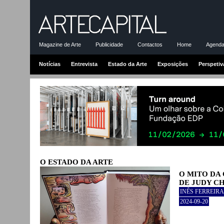
Magazine de Arte
Publicidade
Contactos
Home
Agenda-
Notícias
Entrevista
Estado da Arte
Exposições
Perspetiv
O ESTADO DA ARTE
O MITO DA
DE JUDY C
INÊS FERREI
2024-09-20