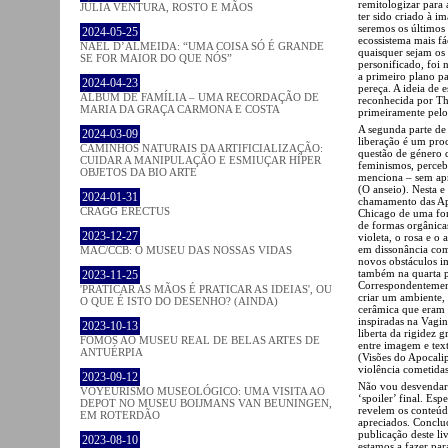
remitologizar para
JÚLIA VENTURA, ROSTO E MÃOS
ter sido criado à 
seremos os últimos
2024-05-25
ecossistema mais f
NAEL D’ALMEIDA: “UMA COISA SÓ É GRANDE
quaisquer sejam os 
SE FOR MAIOR DO QUE NÓS”
personificado, foi 
a primeiro plano p
2024-04-23
pereça. A ideia de 
ÁLBUM DE FAMÍLIA – UMA RECORDAÇÃO DE
reconhecida por Th
MARIA DA GRAÇA CARMONA E COSTA
primeiramente pe
A segunda parte d
2024-03-09
liberação é um proc
CAMINHOS NATURAIS DA ARTIFICIALIZAÇÃO:
questão de género q
CUIDAR A MANIPULAÇÃO E ESMIUÇAR HÍPER
feminismos, perceb
OBJETOS DA BIO ARTE
menciona – sem apro
(O anseio). Nesta e
2024-01-31
chamamento das Apó
CRAGG ERECTUS
Chicago de uma form
de formas orgânica
2023-12-27
violeta, o rosa e o
em dissonância com
MAC/CCB: O MUSEU DAS NOSSAS VIDAS
novos obstáculos i
também na quarta 
2023-11-25
Correspondentemente
'PRATICAR AS MÃOS É PRATICAR AS IDEIAS', OU
criar um ambiente, 
O QUE É ISTO DO DESENHO? (AINDA)
cerâmica que eram 
inspiradas na Vagin
2023-10-13
liberta da rigidez 
FOMOS AO MUSEU REAL DE BELAS ARTES DE
entre imagem e text
ANTUÉRPIA
(Visões do Apocali
violência cometidas
2023-09-12
Não vou desvendar 
VOYEURISMO MUSEOLÓGICO: UMA VISITA AO
‘spoiler’ final. Es
DEPOT NO MUSEU BOIJMANS VAN BEUNINGEN,
revelem os conteúdo
EM ROTERDÃO
apreciados. Conclu
publicação deste li
2023-08-10
estamos a fazer pa